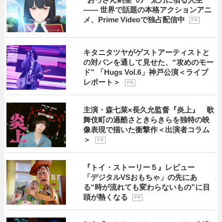
―― 世界で話題の本格アクションアニ
メ、Prime Videoで独占配信中
P R
キタニタツヤがゲストアーティストと
の対バンを通して見せた、“攻めのモー
ド” 「Hugs Vol.6」神戸公演＜ライブ
レポート＞
P R
主演・森七菜×長久允監督『炎上』 歌
舞伎町の過酷さときらきらを独特の映
像表現で描いた衝撃作＜出演者コラム
＞
P R
『トイ・ストーリー５』レビュー
「デジタルVSおもちゃ」の先にあ
る“時が流れても変わらないもの”に目
頭が熱くなる
P R