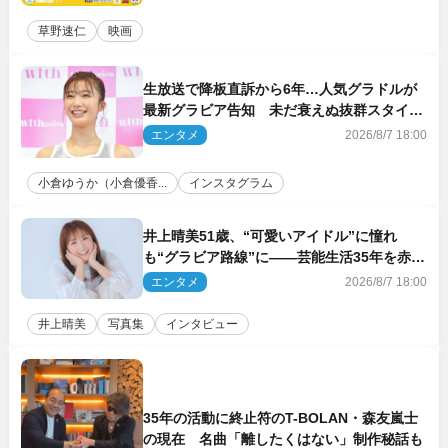
草野速仁
映画
生放送で降板直訴から6年…人気グラドルが
最新グラビア告知 未だ衰えぬ抜群スタイル
に反響
エンタメ
2026/8/7 18:00
小倉ゆうか（小倉優香...
インスタグラム
井上晴美51歳、“可愛いアイドル”に憧れ
も“グラビア路線”に――芸能生活35年を赤
裸々に語る 27年ぶりに写真集発売
エンタメ
2026/8/7 18:00
井上晴美
写真集
インタビュー
35年の活動に終止符のT-BOLAN・森友嵐士
の現在 名曲「離したくはない」制作秘話も