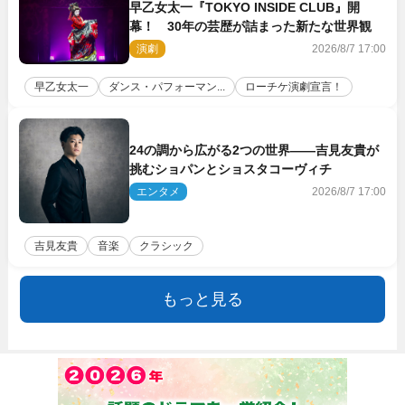
早乙女太一『TOKYO INSIDE CLUB』開
幕！ 30年の芸歴が詰まった新たな世界観
演劇
2026/8/7 17:00
早乙女太一
ダンス・パフォーマン...
ローチケ演劇宣言！
24の調から広がる2つの世界――吉見友貴が
挑むショパンとショスタコーヴィチ
エンタメ
2026/8/7 17:00
吉見友貴
音楽
クラシック
もっと見る