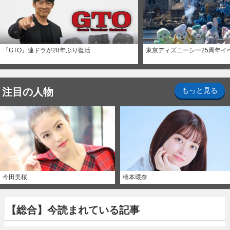
『GTO』連ドラが28年ぶり復活
東京ディズニーシー25周年イ
注目の人物
もっと見る
今田美桜
橋本環奈
【総合】今読まれている記事