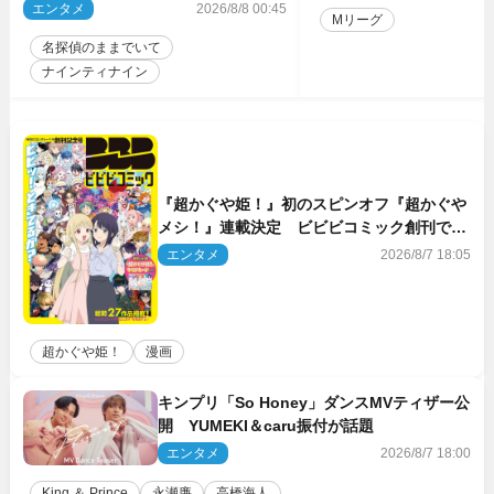
のゲスト出演が決定！
エンタメ
2026/8/8 00:45
Mリーグ
名探偵のままでいて
ナインティナイン
『超かぐや姫！』初のスピンオフ『超かぐや
メシ！』連載決定 ビビビコミック創刊で31
作品一挙公開
エンタメ
2026/8/7 18:05
超かぐや姫！
漫画
キンプリ「So Honey」ダンスMVティザー公
開 YUMEKI＆caru振付が話題
エンタメ
2026/8/7 18:00
King ＆ Prince
永瀬廉
高橋海人