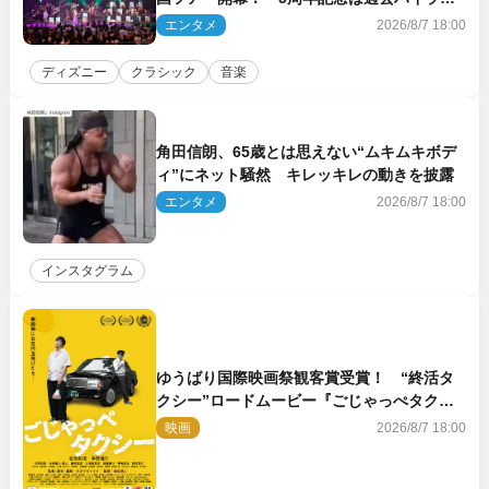
ト＆クルーズ旅を大満喫！【潜入レポート】
エンタメ
2026/8/7 18:00
ディズニー
クラシック
音楽
角田信朗、65歳とは思えない“ムキムキボデ
ィ”にネット騒然 キレッキレの動きを披露
エンタメ
2026/8/7 18:00
インスタグラム
ゆうばり国際映画祭観客賞受賞！ “終活タ
クシー”ロードムービー『ごじゃっぺタクシ
ー』10月公開＆予告解禁
映画
2026/8/7 18:00