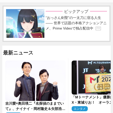
ピックアップ
“おっさん剣聖”の一太刀に宿る人生
―― 世界で話題の本格アクションアニ
メ、Prime Videoで独占配信中
P R
最新ニュース
「Mトーナメント」優勝はB
X・東城りお！ オーラ
吉川愛×奥田瑛二『名探偵のままでい
後は自ら和了って幕引き
て』、ナイナイ・岡村隆史＆矢部浩之
エンタメ
2