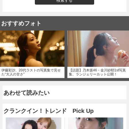
検索する
おすすめフォト
伊藤彩沙、20代ラストの写真集で見せ
【話題】乃木坂46・金川紗耶1st写真
た“大人の甘さ”
集、ランジェリーカット公開！
あわせて読みたい
クランクイン！トレンド Pick Up