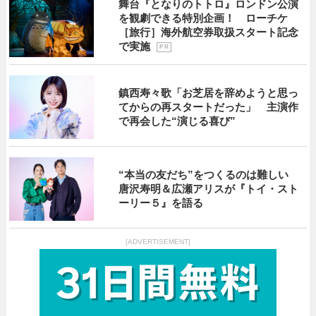
舞台『となりのトトロ』ロンドン公演
を観劇できる特別企画！ ローチケ
［旅行］海外航空券取扱スタート記念
で実施
P R
鎮西寿々歌「お芝居を辞めようと思っ
てからの再スタートだった」 主演作
で再会した“演じる喜び”
“本当の友だち”をつくるのは難しい
唐沢寿明＆広瀬アリスが『トイ・スト
ーリー５』を語る
[ADVERTISEMENT]