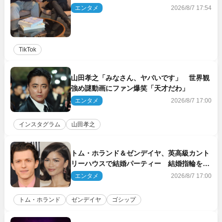
エンタメ
2026/8/7 17:54
TikTok
山田孝之「みなさん、ヤバいです」 世界観
強め謎動画にファン爆笑「天才だわ」
エンタメ
2026/8/7 17:00
インスタグラム
山田孝之
トム・ホランド＆ゼンデイヤ、英高級カント
リーハウスで結婚パーティー 結婚指輪を身
に着けたトムも初キャッチ
エンタメ
2026/8/7 17:00
トム・ホランド
ゼンデイヤ
ゴシップ