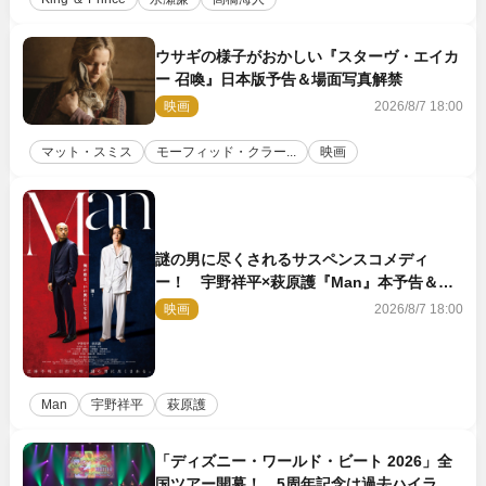
ウサギの様子がおかしい『スターヴ・エイカ
ー 召喚』日本版予告＆場面写真解禁
映画
2026/8/7 18:00
マット・スミス
モーフィッド・クラー...
映画
謎の男に尽くされるサスペンスコメディ
ー！ 宇野祥平×萩原護『Man』本予告＆新
ビジュアル解禁
映画
2026/8/7 18:00
Man
宇野祥平
萩原護
「ディズニー・ワールド・ビート 2026」全
国ツアー開幕！ 5周年記念は過去ハイライ