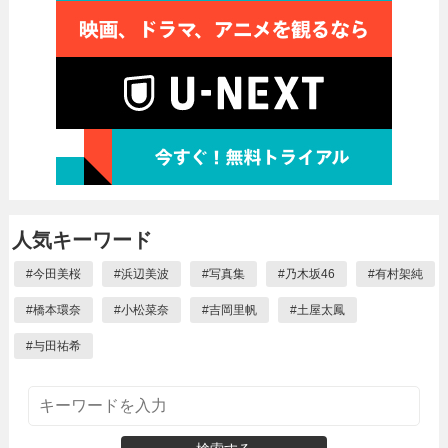
人気キーワード
#
今田美桜
#
浜辺美波
#
写真集
#
乃木坂46
#
有村架純
#
橋本環奈
#
小松菜奈
#
吉岡里帆
#
土屋太鳳
#
与田祐希