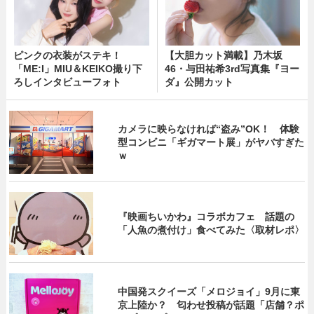
ピンクの衣装がステキ！
【大胆カット満載】乃木坂
「ME:I」MIU＆KEIKO撮り下
46・与田祐希3rd写真集『ヨー
ろしインタビューフォト
ダ』公開カット
カメラに映らなければ“盗み”OK！ 体験
型コンビニ「ギガマート展」がヤバすぎた
ｗ
『映画ちいかわ』コラボカフェ 話題の
「人魚の煮付け」食べてみた〈取材レポ〉
中国発スクイーズ「メロジョイ」9月に東
京上陸か？ 匂わせ投稿が話題「店舗？ポ