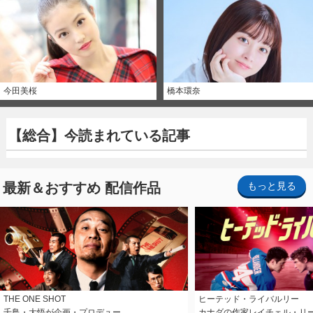
今田美桜
橋本環奈
【総合】今読まれている記事
最新＆おすすめ 配信作品
もっと見る
THE ONE SHOT
ヒーテッド・ライバルリー
千鳥・大悟が企画・プロデュー…
カナダの作家レイチェル・リ