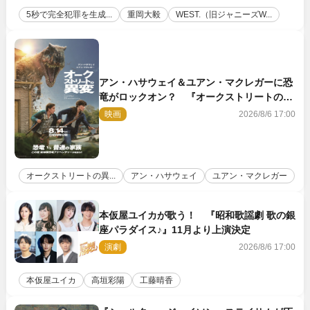
5秒で完全犯罪を生成...
重岡大毅
WEST.（旧ジャニーズW...
アン・ハサウェイ＆ユアン・マクレガーに恐
竜がロックオン？ 『オークストリートの異
変』新ビジュアル＆本編映像初解禁
映画
2026/8/6 17:00
オークストリートの異...
アン・ハサウェイ
ユアン・マクレガー
本仮屋ユイカが歌う！ 『昭和歌謡劇 歌の銀
座パラダイス♪』11月より上演決定
演劇
2026/8/6 17:00
本仮屋ユイカ
高垣彩陽
工藤晴香