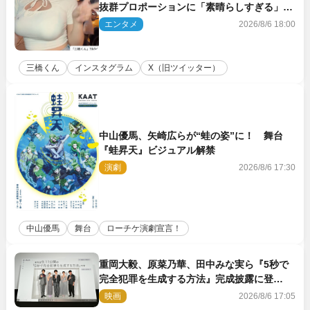
抜群プロポーションに「素晴らしすぎる」
「すっっっご！」とネット絶賛
エンタメ
2026/8/6 18:00
三橋くん
インスタグラム
X（旧ツイッター）
中山優馬、矢崎広らが“蛙の姿”に！ 舞台
『蛙昇天』ビジュアル解禁
演劇
2026/8/6 17:30
中山優馬
舞台
ローチケ演劇宣言！
重岡大毅、原菜乃華、田中みな実ら『5秒で
完全犯罪を生成する方法』完成披露に登
壇！ それぞれのAI活用術も発表
映画
2026/8/6 17:05