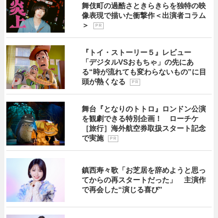
舞伎町の過酷さときらきらを独特の映
像表現で描いた衝撃作＜出演者コラム
＞
P R
『トイ・ストーリー５』レビュー
「デジタルVSおもちゃ」の先にあ
る“時が流れても変わらないもの”に目
頭が熱くなる
P R
舞台『となりのトトロ』ロンドン公演
を観劇できる特別企画！ ローチケ
［旅行］海外航空券取扱スタート記念
で実施
P R
鎮西寿々歌「お芝居を辞めようと思っ
てからの再スタートだった」 主演作
で再会した“演じる喜び”