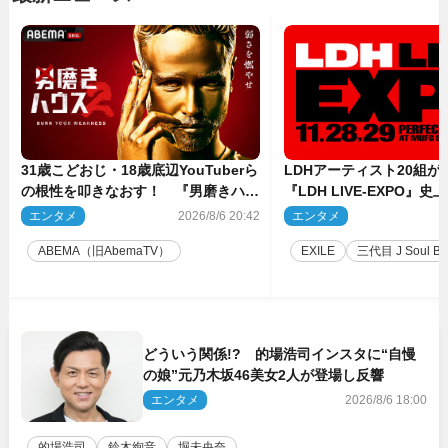
31歳こどおじ・18歳底辺YouTuberら
LDHアーティスト20組
の根性を叩きなおす！ 『男磨きハウ
『LDH LIVE‐EXPO』
ス』第2弾コーチ陣発表
技場で開催決定
エンタメ
2026/8/6 20:42
エンタメ
2
ABEMA（旧AbemaTV）
EXILE
三代目 J Soul Brot
どういう関係!? 的場浩司インスタに“自慢
の娘”元乃木坂46美女2人が登場し反響
エンタメ
2026/8/6 18:00
的場浩司
鈴木絢音
堀未央奈