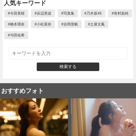
人気キーワード
#
今田美桜
#
浜辺美波
#
写真集
#
乃木坂46
#
有村架純
#
橋本環奈
#
小松菜奈
#
吉岡里帆
#
土屋太鳳
#
与田祐希
検索する
おすすめフォト