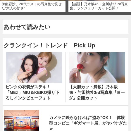
伊藤彩沙、20代ラストの写真集で見せ
【話題】乃木坂46・金川紗耶1st写真
た“大人の甘さ”
集、ランジェリーカット公開！
あわせて読みたい
クランクイン！トレンド Pick Up
ピンクの衣装がステキ！
【大胆カット満載】乃木坂
「ME:I」MIU＆KEIKO撮り下
46・与田祐希3rd写真集『ヨー
ろしインタビューフォト
ダ』公開カット
カメラに映らなければ“盗み”OK！ 体験
型コンビニ「ギガマート展」がヤバすぎた
ｗ