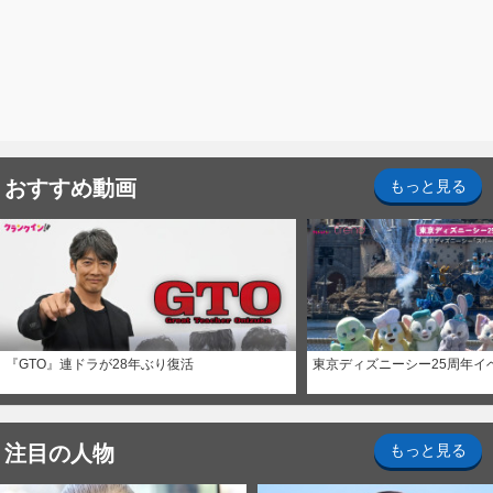
おすすめ動画
もっと見る
『GTO』連ドラが28年ぶり復活
東京ディズニーシー25周年イ
注目の人物
もっと見る