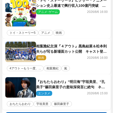
『トイ・ストーリー５』ピクサー・アニメー
ション史上最速で興行収入100億円突破 シ
リーズNo.1興収が目前
アニメ･ゲーム
2026/8/6 16:00
トイ・ストーリー5
アニメ
映画
相葉雅紀主演『４アウト』黒島結菜＆松本利
夫らが写る新場面カット公開 キャスト登壇
イベントも決定
映画
2026/8/6 16:00
4アウト ─もう一度、...
相葉雅紀
嵐
『おちたらおわり』“明日海”宇垣美里、“孔
美子”篠田麻里子の意味深発言に絶句 ネッ
ト驚き「まさか」「意外な展開」
エンタメ
2026/8/6 15:00
おちたらおわり
宇垣美里
篠田麻里子