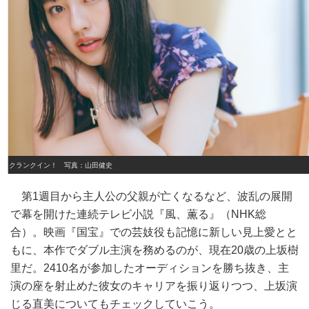
クランクイン！ 写真：山田健史
第1週目から主人公の父親が亡くなるなど、波乱の展開
で幕を開けた連続テレビ小説『風、薫る』（NHK総
合）。映画『国宝』での芸妓役も記憶に新しい見上愛とと
もに、本作でダブル主演を務めるのが、現在20歳の上坂樹
里だ。2410名が参加したオーディションを勝ち抜き、主
演の座を射止めた彼女のキャリアを振り返りつつ、上坂演
じる直美についてもチェックしていこう。