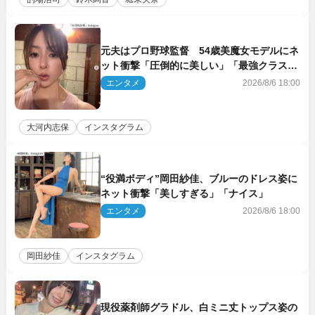
元夫はプロ野球監督 54歳美魔女モデルにネ
ット衝撃「圧倒的に美しい」「最強クラス」
「うっとり」
エンタメ
2026/8/6 18:00
大河内志保
インスタグラム
“役満ボディ”岡田紗佳、ブルーのドレス姿に
ネット衝撃「美しすぎる」「ナイス」
エンタメ
2026/8/6 18:00
岡田紗佳
インスタグラム
現役薬剤師グラドル、白ミニ丈トップス姿の