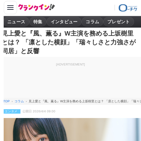
ニュース
特集
インタビュー
コラム
プレゼント
見上愛と『風、薫る』W主演を務める上坂樹里
とは？ 「凛とした横顔」「瑞々しさと力強さが
同居」と反響
[ADVERTISEMENT]
TOP
コラム
見上愛と『風、薫る』W主演を務める上坂樹里とは？ 「凛とした横顔」「瑞々
エンタメ
公開日 2026/4/4 09:00