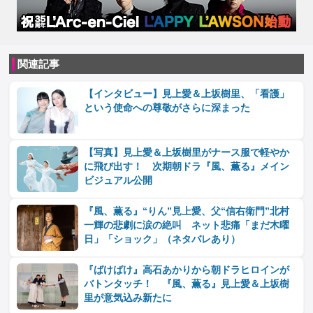
関連記事
【インタビュー】見上愛＆上坂樹里、「看護」
という使命への尊敬がさらに深まった
【写真】見上愛＆上坂樹里がナース服で軽やか
に飛び出す！ 次期朝ドラ『風、薫る』メイン
ビジュアル公開
『風、薫る』“りん”見上愛、父“信右衛門”北村
一輝の悲劇に涙の絶叫 ネット悲痛「まだ木曜
日」「ショック」（ネタバレあり）
『ばけばけ』高石あかりから朝ドラヒロインが
バトンタッチ！ 『風、薫る』見上愛＆上坂樹
里が意気込み新たに