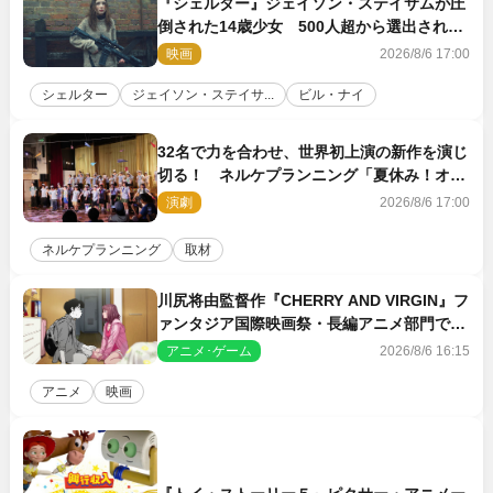
『シェルター』ジェイソン・ステイサムが圧
倒された14歳少女 500人超から選出された
新鋭ボディ・レイ・ブレスナックとは
映画
2026/8/6 17:00
シェルター
ジェイソン・ステイサ...
ビル・ナイ
32名で力を合わせ、世界初上演の新作を演じ
切る！ ネルケプランニング「夏休み！オ
ン・ワークショップ2026」レポート【最終
演劇
2026/8/6 17:00
日】
ネルケプランニング
取材
川尻将由監督作『CHERRY AND VIRGIN』フ
ァンタジア国際映画祭・長編アニメ部門で観
客賞・金賞受賞！
アニメ･ゲーム
2026/8/6 16:15
アニメ
映画