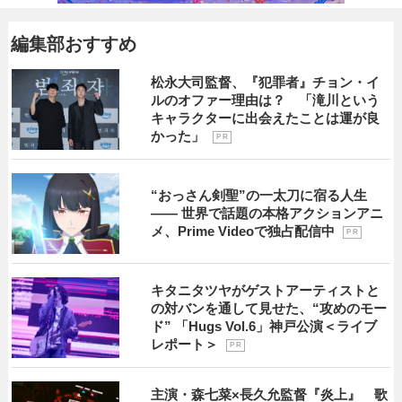
編集部おすすめ
松永大司監督、『犯罪者』チョン・イ
ルのオファー理由は？ 「滝川という
キャラクターに出会えたことは運が良
かった」
P R
“おっさん剣聖”の一太刀に宿る人生
―― 世界で話題の本格アクションアニ
メ、Prime Videoで独占配信中
P R
キタニタツヤがゲストアーティストと
の対バンを通して見せた、“攻めのモー
ド” 「Hugs Vol.6」神戸公演＜ライブ
レポート＞
P R
主演・森七菜×長久允監督『炎上』 歌