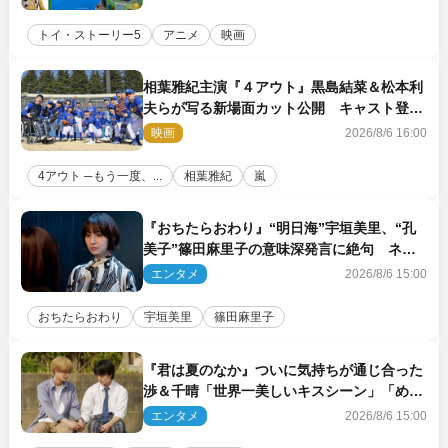
トイ・ストーリー5
アニメ
映画
相葉雅紀主演『４アウト』黒島結菜＆松本利
夫らが写る新場面カット公開 キャスト登壇
イベントも決定
映画
2026/8/6 16:00
4アウト ─もう一度、...
相葉雅紀
嵐
『おちたらおわり』“明日海”宇垣美里、“孔
美子”篠田麻里子の意味深発言に絶句 ネッ
ト驚き「まさか」「意外な展開」
エンタメ
2026/8/6 15:00
おちたらおわり
宇垣美里
篠田麻里子
『君は夏のなか』ついに気持ちが通じ合った
渉＆千晴「世界一美しいキスシーン」「めっ
ちゃキュン」反響続々
エンタメ
2026/8/6 15:00