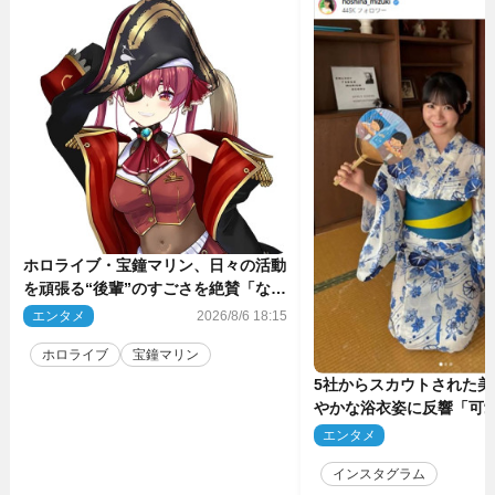
ホロライブ・宝鐘マリン、日々の活動
を頑張る“後輩”のすごさを絶賛「なろ
う系主人公まである」
エンタメ
2026/8/6 18:15
ホロライブ
宝鐘マリン
5社からスカウトされた美
やかな浴衣姿に反響「可
ぅ」
エンタメ
2
インスタグラム