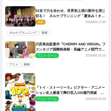
32名で力を合わせ、世界初上演の新作を演じ
切る！ ネルケプランニング「夏休み！オ
ン・ワークショップ2026」レポート【最終
演劇
2026/8/6 17:00
日】
ネルケプランニング
取材
川尻将由監督作『CHERRY AND VIRGIN』フ
ァンタジア国際映画祭・長編アニメ部門で観
客賞・金賞受賞！
アニメ･ゲーム
2026/8/6 16:15
アニメ
映画
『トイ・ストーリー５』ピクサー・アニメー
ション史上最速で興行収入100億円突破 シ
リーズNo.1興収が目前
アニメ･ゲーム
2026/8/6 16:00