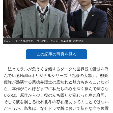
Netflixシリーズ『九条の大罪』に出演する（左から）柳楽優弥、松村北斗
この記事の写真を見る
法とモラルが危うく交錯するダークな世界観で話題を呼
んでいるNetflixオリジナルシリーズ『九条の大罪』。柳楽
優弥が熱演する悪徳弁護士の底知れぬ魅力もさることなが
ら、本作がこれほどまでに私たちの心を深く掴んで離さな
いのは、原作から少し役の立ち回りが変わった烏丸真司、
そして彼を演じる松村北斗の存在感あってのことではない
だろうか。烏丸は、なぜドラマ版において新たな立ち位置