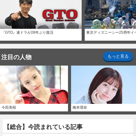
『GTO』連ドラが28年ぶり復活
東京ディズニーシー25周年イ
注目の人物
もっと見る
今田美桜
橋本環奈
【総合】今読まれている記事