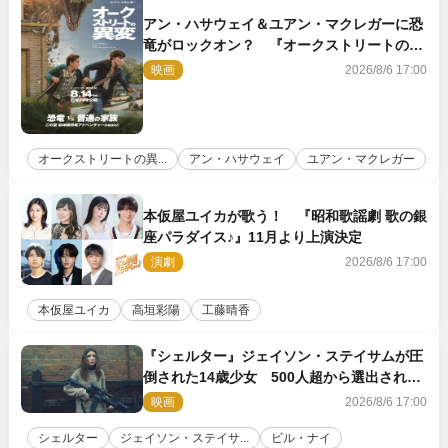
アン・ハサウェイ＆ユアン・マクレガーに恐
竜がロックオン？ 『オークストリートの異
変』新ビジュアル＆本編映像初解禁
映画
2026/8/6 17:00
オークストリートの異...
アン・ハサウェイ
ユアン・マクレガー
本仮屋ユイカが歌う！ 『昭和歌謡劇 歌の銀
座パラダイス♪』11月より上演決定
演劇
2026/8/6 17:00
本仮屋ユイカ
高垣彩陽
工藤晴香
『シェルター』ジェイソン・ステイサムが圧
倒された14歳少女 500人超から選出された
新鋭ボディ・レイ・ブレスナックとは
映画
2026/8/6 17:00
シェルター
ジェイソン・ステイサ...
ビル・ナイ