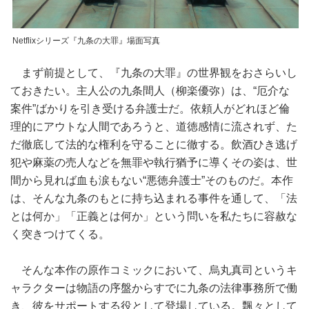
Netflixシリーズ『九条の大罪』場面写真
まず前提として、『九条の大罪』の世界観をおさらいし
ておきたい。主人公の九条間人（柳楽優弥）は、“厄介な
案件”ばかりを引き受ける弁護士だ。依頼人がどれほど倫
理的にアウトな人間であろうと、道徳感情に流されず、た
だ徹底して法的な権利を守ることに徹する。飲酒ひき逃げ
犯や麻薬の売人などを無罪や執行猶予に導くその姿は、世
間から見れば血も涙もない“悪徳弁護士”そのものだ。本作
は、そんな九条のもとに持ち込まれる事件を通して、「法
とは何か」「正義とは何か」という問いを私たちに容赦な
く突きつけてくる。
そんな本作の原作コミックにおいて、烏丸真司というキ
ャラクターは物語の序盤からすでに九条の法律事務所で働
き、彼をサポートする役として登場している。飄々として