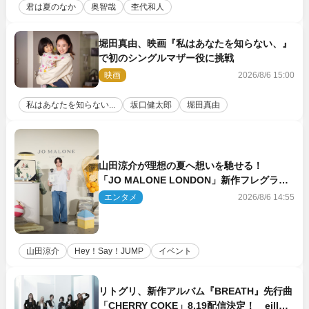
君は夏のなか
奥智哉
杢代和人
堀田真由、映画『私はあなたを知らない、』
で初のシングルマザー役に挑戦
映画
2026/8/6 15:00
私はあなたを知らない...
坂口健太郎
堀田真由
山田涼介が理想の夏へ想いを馳せる！
「JO MALONE LONDON」新作フレグラン
スを体験
エンタメ
2026/8/6 14:55
山田涼介
Hey！Say！JUMP
イベント
リトグリ、新作アルバム『BREATH』先行曲
「CHERRY COKE」8.19配信決定！ eill書