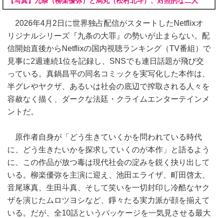
【写真】九条（柳楽優弥）と烏丸（松村北斗）、対照的な二人
2026年4月2日に世界独占配信がスタートしたNetflixオ
リジナルシリーズ『九条の大罪』の勢いが止まらない。配
信開始直後からNetflixの国内視聴ランキング（TV番組）で
見事に2週連続1位を記録し、SNSでも連日話題が飛び交
っている。真鍋昌平の同名コミックを実写化した本作は、
半グレやヤクザ、あるいは社会の底辺で搾取される人々を
容赦なく描く、ダークな法廷・クライムエンターテインメ
ントだ。
原作者自身が「どう生きていくかを問われている時代
に、どう生きたいかを探求していくのが本作」と語るよう
に、この作品が放つ毒は現代社会の淀みを鋭く抉り出して
いる。柳楽優弥を主演に迎え、池田エライザ、町田啓太、
音尾琢真、生田斗真、そして笑いを一切封印し冷酷なヤク
ザを演じたムロツヨシなど、錚々たる実力派が顔を揃えて
いる。だが、全10話というパッケージを一気見させる最大