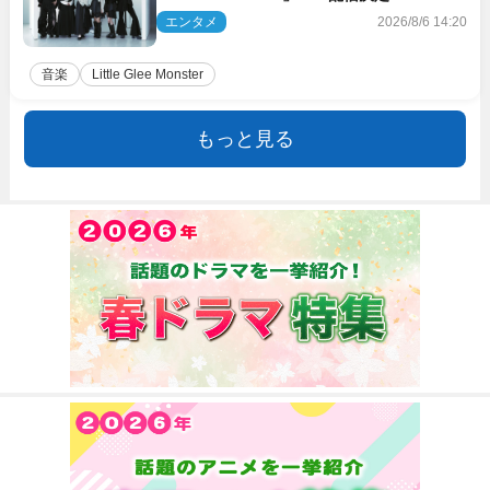
き下ろしのラブソング
エンタメ
2026/8/6 14:20
音楽
Little Glee Monster
もっと見る