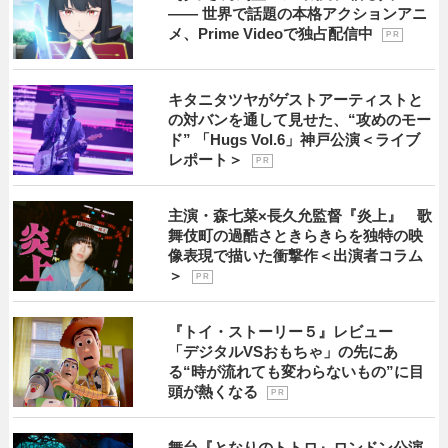
―― 世界で話題の本格アクションアニ
メ、Prime Videoで独占配信中
P R
キタニタツヤがゲストアーティストと
の対バンを通して見せた、“攻めのモー
ド” 「Hugs Vol.6」神戸公演＜ライブ
レポート＞
P R
主演・森七菜×長久允監督『炎上』 歌
舞伎町の過酷さときらきらを独特の映
像表現で描いた衝撃作＜出演者コラム
＞
P R
『トイ・ストーリー５』レビュー
「デジタルVSおもちゃ」の先にあ
る“時が流れても変わらないもの”に目
頭が熱くなる
P R
舞台『となりのトトロ』ロンドン公演