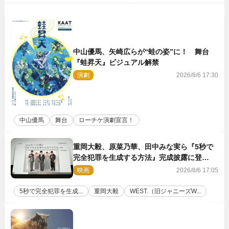
中山優馬、矢崎広らが“蛙の姿”に！ 舞台
『蛙昇天』ビジュアル解禁
演劇
2026/8/6 17:30
中山優馬
舞台
ローチケ演劇宣言！
重岡大毅、原菜乃華、田中みな実ら『5秒で
完全犯罪を生成する方法』完成披露に登
壇！ それぞれのAI活用術も発表
映画
2026/8/6 17:05
5秒で完全犯罪を生成...
重岡大毅
WEST.（旧ジャニーズW...