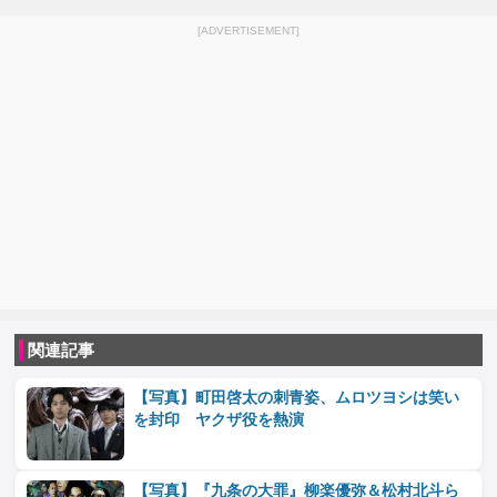
[ADVERTISEMENT]
関連記事
【写真】町田啓太の刺青姿、ムロツヨシは笑い
を封印 ヤクザ役を熱演
【写真】『九条の大罪』柳楽優弥＆松村北斗ら