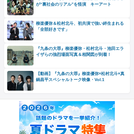
が“裏社会のリアル”を怪演 キーアート
柳楽優弥＆松村北斗、初共演で強い絆生まれる
「全部好きです」
『九条の大罪』柳楽優弥・松村北斗・池田エラ
イザらの強烈場面写真＆相関図が到着！
【動画】『九条の大罪』柳楽優弥×松村北斗×真
鍋昌平スペシャルトーク映像・Vol.1