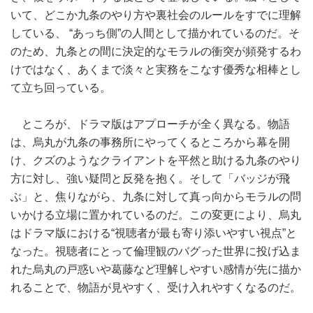
いて、どこか九条のやり方や裏社会のルールをすでに理解
している、 “あっち側”の人間として描かれているのだ。そ
のため、九条との間に決定的なモラルの衝突が頻発するわ
けではなく、あくまで淡々と実務をこなす優秀な相棒とし
て立ち回っている。
ところが、ドラマ版はアプローチが全く異なる。物語
は、烏丸が九条の事務所にやってくるところから幕を開
け、クズのようなクライアントを平然と助ける九条のやり
方に対し、強い疑問と反発を抱く。そして「バッジが飛
ぶ」と、焦りながら、九条に対して真っ向からモラルの問
いかける立場に置かれているのだ。この変更により、烏丸
はドラマ版における“視聴者が最も寄り添いやすい視点”と
なった。視聴者にとって倫理観のバグった世界に投げ込ま
れた烏丸の戸惑いや葛藤など理解しやすい感情が先に描か
れることで、物語が見やすく、受け入れやすくなるのだ。