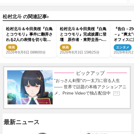
›
松村北斗 の関連記事
松村北斗＆今田美桜『白鳥
松村北斗＆今田美桜『白鳥
『告白－2
とコウモリ』事件に翻弄さ
とコウモリ』完成披露に登
－』“爽太
れる2人の表情を切り取っ
壇 原作者・東野圭吾への
オフィスに
た場面写真解禁
思いと見どころを語る
る行動に騒
映画
映画
エンタメ
して」「8
2026年8月6日 08時00分
2026年8月3日 15時25分
2026年8月2
上」
ピックアップ
“おっさん剣聖”の一太刀に宿る人生
―― 世界で話題の本格アクションアニ
メ、Prime Videoで独占配信中
P R
最新ニュース