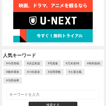
人気キーワード
#
今田美桜
#
浜辺美波
#
写真集
#
乃木坂46
#
有村架純
#
橋本環奈
#
小松菜奈
#
吉岡里帆
#
土屋太鳳
#
与田祐希
検索する