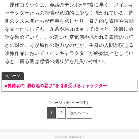
原作コミックは、会話のテンポが非常に早く、メインキ
ャラクターたちの表情が意図的に少なく描かれている。周
囲のクズ人間たちが奇声を発したり、暴力的な表情や言動
を見せたりしても、九条や烏丸は至って淡々と、冷徹に会
話を進めていく。この乾いた空気感や描かれる表情の力強
さの対比こそが原作の魅力なのだが、生身の人間が演じる
映像作品においてメインキャラクターが終始淡々としてい
ると、観る側は感情の拠り所を見失いやすい。
次ページ
■視聴者の“居心地の悪さ”を引き受けるキャラクター
1ページ
（全2ページ中）
1
2
次のページ
[ADVERTISEMENT]