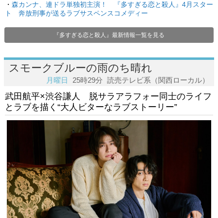
・
森カンナ、連ドラ単独初主演！ 『多すぎる恋と殺人』4月スター
ト 奔放刑事が送るラブサスペンスコメディー
『多すぎる恋と殺人』最新情報一覧を見る
スモークブルーの雨のち晴れ
月曜日
25時29分
読売テレビ系（関西ローカル）
武田航平×渋谷謙人 脱サラアラフォー同士のライフ
とラブを描く“大人ビターなラブストーリー”