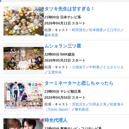
タツキ先生は甘すぎる！
21時00分
日本テレビ系
2026年04月11日 スタート
出演・キャスト：
町田啓太
／
松本穂香
／
江口洋介
／
藤本美貴
ムショラン三ツ星
22時00分
NHK総合
2026年05月23日 スタート
出演・キャスト：
小池栄子
／
中村蒼
／
ともさかりえ
／
玉置玲央
ターミネーターと恋しちゃったら
23時00分
テレビ朝日系
2026年04月04日 スタート
出演・キャスト：
宮舘涼太
／
臼田あさ美
／
松倉海斗
（Travis Japan）
／
勝村政信
時光代理人
23時40分
東海テレビ・フジテレビ系