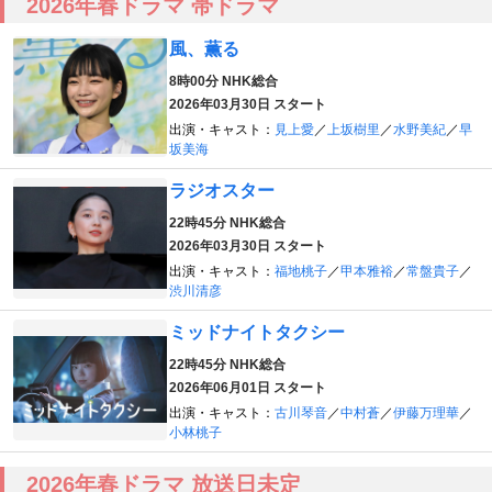
2026年春ドラマ 帯ドラマ
風、薫る
8時00分
NHK総合
2026年03月30日 スタート
出演・キャスト：
見上愛
／
上坂樹里
／
水野美紀
／
早
坂美海
ラジオスター
22時45分
NHK総合
2026年03月30日 スタート
出演・キャスト：
福地桃子
／
甲本雅裕
／
常盤貴子
／
渋川清彦
ミッドナイトタクシー
22時45分
NHK総合
2026年06月01日 スタート
出演・キャスト：
古川琴音
／
中村蒼
／
伊藤万理華
／
小林桃子
2026年春ドラマ 放送日未定