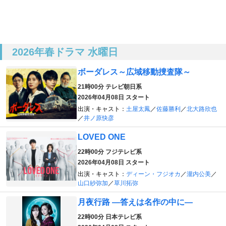
2026年春ドラマ 水曜日
ボーダレス～広域移動捜査隊～
21時00分
テレビ朝日系
2026年04月08日 スタート
出演・キャスト：
土屋太鳳
／
佐藤勝利
／
北大路欣也
／
井ノ原快彦
LOVED ONE
22時00分
フジテレビ系
2026年04月08日 スタート
出演・キャスト：
ディーン・フジオカ
／
瀧内公美
／
山口紗弥加
／
草川拓弥
月夜行路 ―答えは名作の中に―
22時00分
日本テレビ系