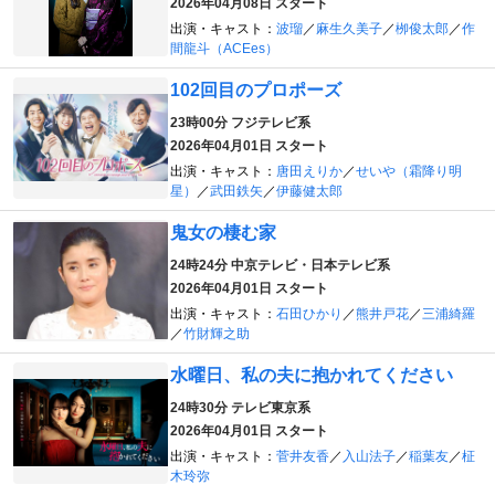
2026年04月08日 スタート
出演・キャスト：
波瑠
／
麻生久美子
／
栁俊太郎
／
作
間龍斗（ACEes）
102回目のプロポーズ
23時00分
フジテレビ系
2026年04月01日 スタート
出演・キャスト：
唐田えりか
／
せいや（霜降り明
星）
／
武田鉄矢
／
伊藤健太郎
鬼女の棲む家
24時24分
中京テレビ・日本テレビ系
2026年04月01日 スタート
出演・キャスト：
石田ひかり
／
熊井戸花
／
三浦綺羅
／
竹財輝之助
水曜日、私の夫に抱かれてください
24時30分
テレビ東京系
2026年04月01日 スタート
出演・キャスト：
菅井友香
／
入山法子
／
稲葉友
／
柾
木玲弥