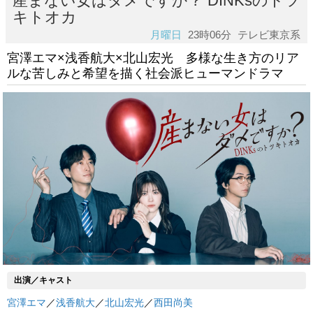
産まない女はダメですか？ DINKsのトツ
キトオカ
月曜日
23時06分
テレビ東京系
宮澤エマ×浅香航大×北山宏光 多様な生き方のリア
ルな苦しみと希望を描く社会派ヒューマンドラマ
出演／キャスト
宮澤エマ
／
浅香航大
／
北山宏光
／
西田尚美