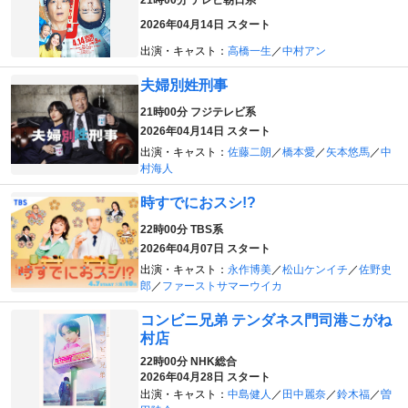
2026年04月14日 スタート
出演・キャスト：
高橋一生
／
中村アン
夫婦別姓刑事
21時00分
フジテレビ系
2026年04月14日 スタート
出演・キャスト：
佐藤二朗
／
橋本愛
／
矢本悠馬
／
中
村海人
時すでにおスシ!?
22時00分
TBS系
2026年04月07日 スタート
出演・キャスト：
永作博美
／
松山ケンイチ
／
佐野史
郎
／
ファーストサマーウイカ
コンビニ兄弟 テンダネス門司港こがね
村店
22時00分
NHK総合
2026年04月28日 スタート
出演・キャスト：
中島健人
／
田中麗奈
／
鈴木福
／
曽