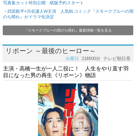
写真集カット特別公開 紙版予約スタート
・
武田航平×渋谷謙人W主演 人気BLコミック『スモークブルーの雨
のち晴れ』がドラマ化決定
『スモークブルーの雨のち晴れ』最新情報一覧を見る
リボーン ～最後のヒーロー～
火曜日
21時00分
テレビ朝日系
主演・高橋一生が一人二役に！ 人生をやり直す羽
目になった男の再生《リボーン》物語