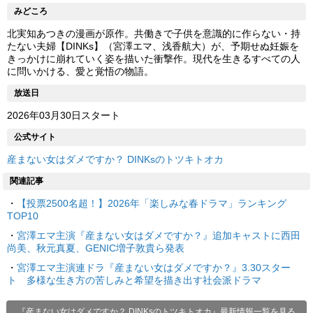
みどころ
北実知あつきの漫画が原作。共働きで子供を意識的に作らない・持
たない夫婦【DINKs】（宮澤エマ、浅香航大）が、予期せぬ妊娠を
きっかけに崩れていく姿を描いた衝撃作。現代を生きるすべての人
に問いかける、愛と覚悟の物語。
放送日
2026年03月30日スタート
公式サイト
産まない女はダメですか？ DINKsのトツキトオカ
関連記事
・
【投票2500名超！】2026年「楽しみな春ドラマ」ランキング
TOP10
・
宮澤エマ主演『産まない女はダメですか？』追加キャストに西田
尚美、秋元真夏、GENIC増子敦貴ら発表
・
宮澤エマ主演連ドラ『産まない女はダメですか？』3.30スター
ト 多様な生き方の苦しみと希望を描き出す社会派ドラマ
『産まない女はダメですか？ DINKsのトツキトオカ』最新情報一覧を見る