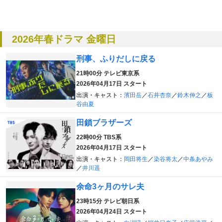
2026年春ドラマ 金曜日
刑事、ふりだしに戻る
21時00分
テレビ東京系
2026年04月17日 スタート
出演・キャスト：
濱田岳
／
石井杏奈
／
鈴木伸之
／
板
谷由夏
田鎖ブラザーズ
22時00分
TBS系
2026年04月17日 スタート
出演・キャスト：
岡田将生
／
染谷将太
／
中条あやみ
／
井川遥
余命3ヶ月のサレ夫
23時15分
テレビ朝日系
2026年04月24日 スタート