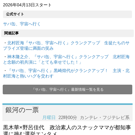
2026年04月13日スタート
公式サイト
サバ缶、宇宙へ行く
関連記事
・
北村匠海『サバ缶、宇宙へ行く』クランクアップ 生徒たちのサ
プライズ登場に満面の笑み
・
神木隆之介、『サバ缶、宇宙へ行く』クランクアップ 北村匠海
と念願の初共演に「とても幸せでした！」
・
『サバ缶、宇宙へ行く』黒崎煌代がクランクアップ！ 主演・北
村匠海と熱いハグを交わす
『サバ缶、宇宙へ行く』最新情報一覧を見る
銀河の一票
月曜日
22時00分
カンテレ・フジテレビ系
黒木華×野呂佳代 政治素人のスナックママが都知事
選に挑む選挙エンタメ