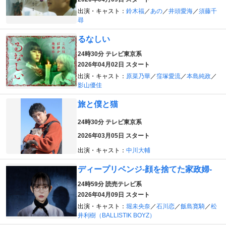
出演・キャスト：
鈴木福
／
あの
／
井頭愛海
／
須藤千
尋
るなしい
24時30分
テレビ東京系
2026年04月02日 スタート
出演・キャスト：
原菜乃華
／
窪塚愛流
／
本島純政
／
影山優佳
旅と僕と猫
24時30分
テレビ東京系
2026年03月05日 スタート
出演・キャスト：
中川大輔
ディープリベンジ-顔を捨てた家政婦-
24時59分
読売テレビ系
2026年04月09日 スタート
出演・キャスト：
堀未央奈
／
石川恋
／
飯島寛騎
／
松
井利樹（BALLISTIK BOYZ）