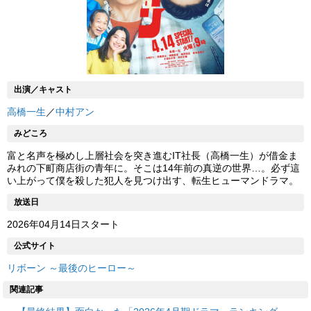
出演／キャスト
高橋一生
／
中村アン
みどころ
富と名声を極めし上層社会を突き進むIT社長（高橋一生）が借金ま
みれの下町商店街の青年に。そこは14年前の真逆の世界…。必ず這
い上がって僕を殺した犯人を見つけ出す、転生ヒューマンドラマ。
放送日
2026年04月14日スタート
公式サイト
リボーン ～最後のヒーロー～
関連記事