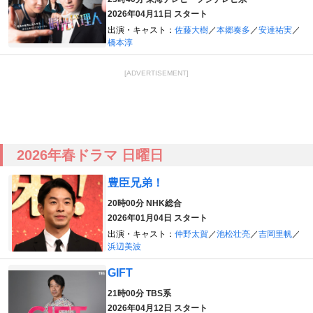
2026年04月11日 スタート
出演・キャスト：
佐藤大樹
／
本郷奏多
／
安達祐実
／
橋本淳
[ADVERTISEMENT]
2026年春ドラマ 日曜日
豊臣兄弟！
20時00分
NHK総合
2026年01月04日 スタート
出演・キャスト：
仲野太賀
／
池松壮亮
／
吉岡里帆
／
浜辺美波
GIFT
21時00分
TBS系
2026年04月12日 スタート