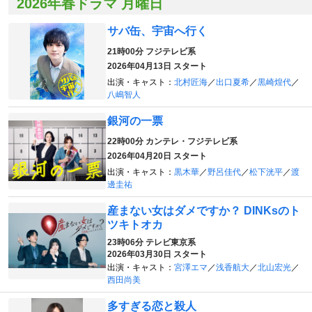
2026年春ドラマ 月曜日
サバ缶、宇宙へ行く
21時00分
フジテレビ系
2026年04月13日 スタート
出演・キャスト：
北村匠海
／
出口夏希
／
黒崎煌代
／
八嶋智人
銀河の一票
22時00分
カンテレ・フジテレビ系
2026年04月20日 スタート
出演・キャスト：
黒木華
／
野呂佳代
／
松下洸平
／
渡
邊圭祐
産まない女はダメですか？ DINKsのト
ツキトオカ
23時06分
テレビ東京系
2026年03月30日 スタート
出演・キャスト：
宮澤エマ
／
浅香航大
／
北山宏光
／
西田尚美
多すぎる恋と殺人