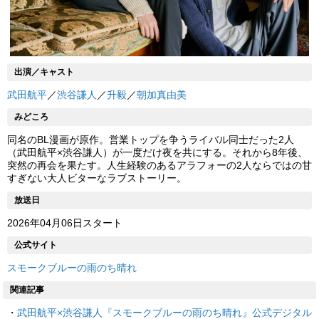
出演／キャスト
武田航平
／
渋谷謙人
／
升毅
／
朝加真由美
みどころ
同名のBL漫画が原作。営業トップを争うライバル同士だった2人
（武田航平×渋谷謙人）が一度だけ夜を共にする。それから8年後、
突然の再会を果たす。人生経験のあるアラフォーの2人ならではの甘
すぎない大人ビターなラブストーリー。
放送日
2026年04月06日スタート
公式サイト
スモークブルーの雨のち晴れ
関連記事
・
武田航平×渋谷謙人『スモークブルーの雨のち晴れ』公式デジタル