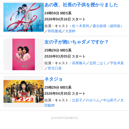
あの夜、社長の子供を授かりました
24時59分
MBS系
2026年04月16日 スタート
出演・キャスト：
佐々木美玲
／
森次政裕（超特急）
／
和田雅成
／
大原梓
女の子が抱いちゃダメですか？
25時29分
MBS系
2026年03月05日 スタート
出演・キャスト：
高尾颯斗
／
志田こはく
／
宇佐卓真
／
世古口凌
ネタジョ
25時29分
MBS系
2026年04月30日 スタート
出演・キャスト：
辻凪子
／
のせりん
／
中山莉子
／
太
田駿静
[ADVERTISEMENT]