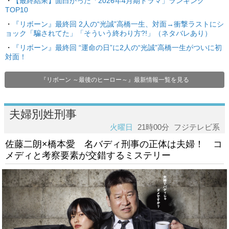
・
【最終結果】面白かった「2026年4月期ドラマ」ランキング
TOP10
・
『リボーン』最終回 2人の“光誠”高橋一生、対面→衝撃ラストにシ
ョック「騙されてた」「そういう終わり方?!」（ネタバレあり）
・
『リボーン』最終回 “運命の日”に2人の“光誠”高橋一生がついに初
対面！
『リボーン ～最後のヒーロー～』最新情報一覧を見る
夫婦別姓刑事
火曜日
21時00分
フジテレビ系
佐藤二朗×橋本愛 名バディ刑事の正体は夫婦！ コ
メディと考察要素が交錯するミステリー