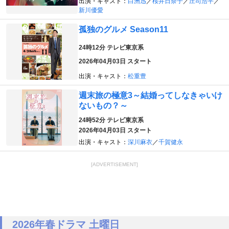
出演・キャスト：
白洲迅
／
桜井日奈子
／
庄司浩平
／
新川優愛
孤独のグルメ Season11
24時12分
テレビ東京系
2026年04月03日 スタート
出演・キャスト：
松重豊
週末旅の極意3～結婚ってしなきゃいけ
ないもの？～
24時52分
テレビ東京系
2026年04月03日 スタート
出演・キャスト：
深川麻衣
／
千賀健永
[ADVERTISEMENT]
2026年春ドラマ 土曜日