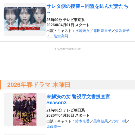
サレタ側の復讐～同盟を結んだ妻たち
～
25時00分
テレビ東京系
2026年04月01日 スタート
出演・キャスト：
水崎綾女
／
篠田麻里子
／
矢吹奈子
／
二階堂高嗣
[ADVERTISEMENT]
2026年春ドラマ 木曜日
未解決の女 警視庁文書捜査官
Season3
21時00分
テレビ朝日系
2026年04月16日 スタート
出演・キャスト：
鈴木京香
／
黒島結菜
／
沢村一樹
／
遠藤憲一