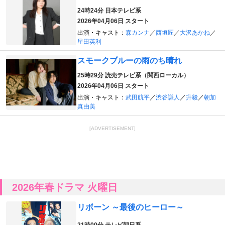
24時24分
日本テレビ系
2026年04月06日 スタート
出演・キャスト：
森カンナ
／
西垣匠
／
大沢あかね
／
星田英利
スモークブルーの雨のち晴れ
25時29分
読売テレビ系（関西ローカル）
2026年04月06日 スタート
出演・キャスト：
武田航平
／
渋谷謙人
／
升毅
／
朝加
真由美
[ADVERTISEMENT]
2026年春ドラマ 火曜日
リボーン ～最後のヒーロー～
21時00分
テレビ朝日系