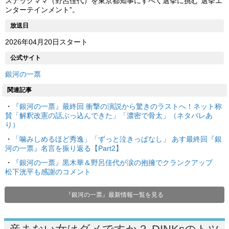
スナックママ（野呂佳代）を東京都知事にすべく選挙に挑む“選挙エ
ンターテインメント”。
放送日
2026年04月20日スタート
公式サイト
銀河の一票
関連記事
・
『銀河の一票』最終回 衝撃の演説から驚きのラストへ！ネット称
賛「解釈改憲の話ぶっ込んできた」「濃密で骨太」（ネタバレあ
り）
・
「噛みしめるほど秀逸」「ずっと泣きっぱなし」 あす最終回『銀
河の一票』名言を振り返る【Part2】
・
『銀河の一票』黒木華＆野呂佳代が涙の抱擁でクランクアップ
松下洸平も感謝のコメント
『銀河の一票』最新情報一覧を見る