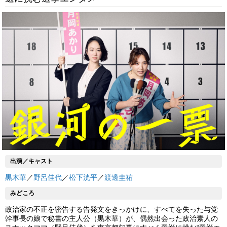
出演／キャスト
黒木華
／
野呂佳代
／
松下洸平
／
渡邊圭祐
みどころ
政治家の不正を密告する告発文をきっかけに、すべてを失った与党
幹事長の娘で秘書の主人公（黒木華）が、偶然出会った政治素人の