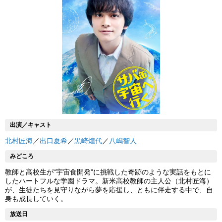
出演／キャスト
北村匠海
／
出口夏希
／
黒崎煌代
／
八嶋智人
みどころ
教師と高校生が“宇宙食開発”に挑戦した奇跡のような実話をもとに
したハートフルな学園ドラマ。新米高校教師の主人公（北村匠海）
が、生徒たちを見守りながら夢を応援し、ともに伴走する中で、自
身も成長していく。
放送日