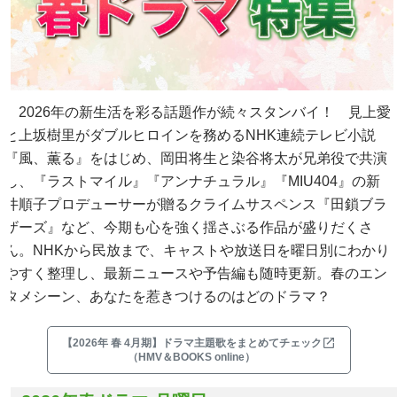
2026年の新生活を彩る話題作が続々スタンバイ！ 見上愛
と上坂樹里がダブルヒロインを務めるNHK連続テレビ小説
『風、薫る』をはじめ、岡田将生と染谷将太が兄弟役で共演
し、『ラストマイル』『アンナチュラル』『MIU404』の新
井順子プロデューサーが贈るクライムサスペンス『田鎖ブラ
ザーズ』など、今期も心を強く揺さぶる作品が盛りだくさ
ん。NHKから民放まで、キャストや放送日を曜日別にわかり
やすく整理し、最新ニュースや予告編も随時更新。春のエン
タメシーン、あなたを惹きつけるのはどのドラマ？
【2026年 春 4月期】ドラマ主題歌をまとめてチェック
（HMV＆BOOKS online）