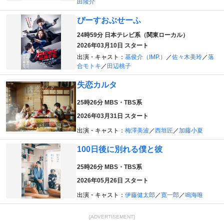
田陵介
ぴーすおぶせーふ
24時59分
日本テレビ系（関東ローカル）
2026年03月10日 スタート
出演・キャスト：
基俊介（IMP.）
／
佐々木美玲
／
落
合モトキ
／
田辺桃子
失恋カルタ
25時26分
MBS・TBS系
2026年03月31日 スタート
出演・キャスト：
梅澤美波
／
西垣匠
／
加藤小夏
100日後に別れる僕と彼
25時26分
MBS・TBS系
2026年05月26日 スタート
出演・キャスト：
伊藤健太郎
／
寛一郎
／
鳴海唯
[ADVERTISEMENT]