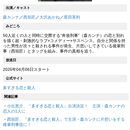
出演／キャスト
森カンナ
／
西垣匠
／
大沢あかね
／
星田英利
みどころ
50人近くの人と同時に交際する“奔放刑事”（森カンナ）の恋と別れ
を描く超・刺激的なラブ×コメディー×サスペンス。自分と関係を持
った男性が次々と殺される事件が発生、片思いしてきている後輩刑
事（西垣匠）とタッグを組み、事件の真相を追う。
放送日
2026年04月06日スタート
公式サイト
多すぎる恋と殺人
関連記事
・
小出恵介、『多すぎる恋と殺人』出演決定！ 主演・森カンナの
恋人の1人に
・
西垣匠、『多すぎる恋と殺人』で主演・森カンナに片想いをする
後輩刑事役に！