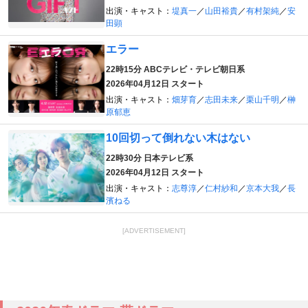
出演・キャスト：
堤真一
／
山田裕貴
／
有村架純
／
安
田顕
エラー
22時15分
ABCテレビ・テレビ朝日系
2026年04月12日 スタート
出演・キャスト：
畑芽育
／
志田未来
／
栗山千明
／
榊
原郁恵
10回切って倒れない木はない
22時30分
日本テレビ系
2026年04月12日 スタート
出演・キャスト：
志尊淳
／
仁村紗和
／
京本大我
／
長
濱ねる
[ADVERTISEMENT]