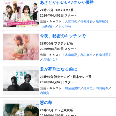
あざとかわいいワタシが優勝
21時25分
TOKYO MX系
2026年04月02日 スタート
出演・キャスト：
大友花恋
／
桜井玲香
／
船津稜雅
（超特急）
／
長万部純
今夜、秘密のキッチンで
22時00分
フジテレビ系
2026年04月09日 スタート
出演・キャスト：
木南晴夏
／
高杉真宙
／
佐津川愛美
／
月城かなと
君が死刑になる前に
23時59分
読売テレビ・日本テレビ系
2026年04月02日 スタート
出演・キャスト：
加藤清史郎
／
鈴木仁
／
与田祐希
／
内博貴
惡の華
24時00分
テレビ東京系
2026年04月09日 スタート