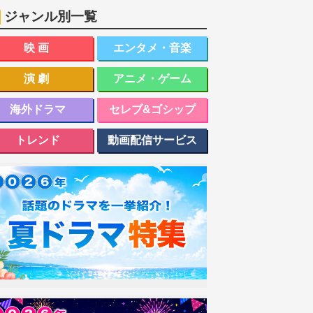
ジャンル別一覧
映画
エンタメ・音楽
演劇
アニメ・ゲーム
海外ドラマ
セレブ&ゴシップ
トレンド
動画配信サービス