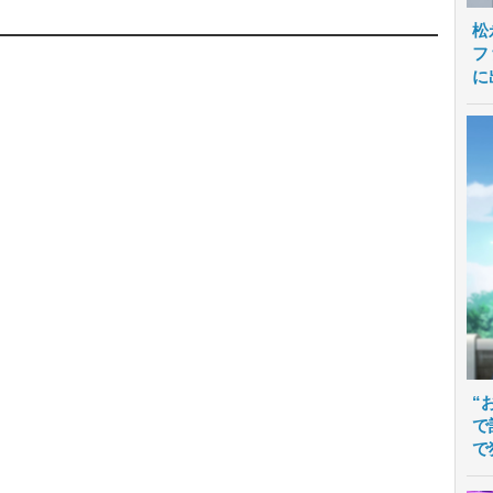
松
フ
に
“
で
で