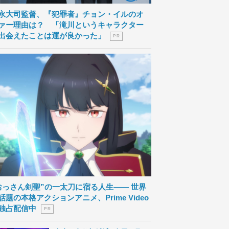
永大司監督、『犯罪者』チョン・イルのオ
ァー理由は？ 「滝川というキャラクター
出会えたことは運が良かった」
P R
おっさん剣聖”の一太刀に宿る人生―― 世界
話題の本格アクションアニメ、Prime Video
独占配信中
P R