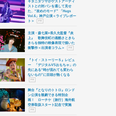
キタニタツヤがゲストアーティ
ストとの対バンを通して見せ
た、“攻めのモード” 「Hugs
Vol.6」神戸公演＜ライブレポー
ト＞
P R
主演・森七菜×長久允監督『炎
上』 歌舞伎町の過酷さときら
きらを独特の映像表現で描いた
衝撃作＜出演者コラム＞
P R
『トイ・ストーリー５』レビュ
ー 「デジタルVSおもちゃ」の
先にある“時が流れても変わら
ないもの”に目頭が熱くなる
P R
舞台『となりのトトロ』ロンド
ン公演を観劇できる特別企
画！ ローチケ［旅行］海外航
空券取扱スタート記念で実施
P R