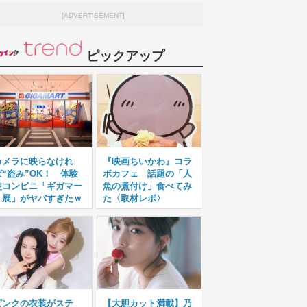
[ADVERTISEMENT]
ピックアップ
カメラに映らなけれ
『映画ちいかわ』コラ
ば“盗み”OK！ 体験
ボカフェ 話題の「人
型コンビニ「ギガマー
魚の煮付け」食べてみ
ト展」がヤバすぎたｗ
た〈取材レポ〉
ピンクの衣装がステ
【大胆カット満載】乃