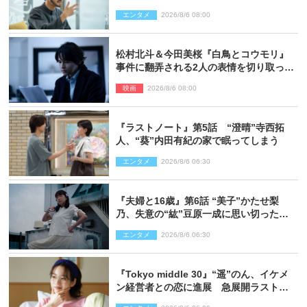
エンタメ
2026/8/6 08:00
松村北斗＆今田美桜『白鳥とコウモリ』
事件に翻弄される2人の表情を切り取った
場面写真解禁
映画
2026/8/6 08:00
『ラストノート』第5話 “澄晴”寺西拓
人、“葵”内田有紀の家で眠ってしまう
エンタメ
2026/8/6 06:30
『夫婦と16歳』第6話 “美子”かたせ梨
乃、失意の“紘”豆原一成に思い切ったプ
レゼント
エンタメ
2026/8/6 06:30
『Tokyo middle 30』“遥”のん、イケメ
ン経営者との恋に進展 急展開ラストに
騒然「え…いきなり」「嫌な予感」