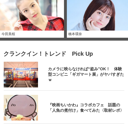
今田美桜
橋本環奈
クランクイン！トレンド Pick Up
カメラに映らなければ“盗み”OK！ 体験
型コンビニ「ギガマート展」がヤバすぎた
ｗ
『映画ちいかわ』コラボカフェ 話題の
「人魚の煮付け」食べてみた〈取材レポ〉