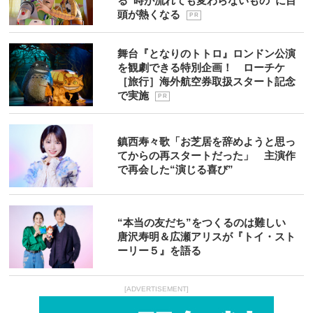
る“時が流れても変わらないもの”に目
頭が熱くなる
P R
舞台『となりのトトロ』ロンドン公演
を観劇できる特別企画！ ローチケ
［旅行］海外航空券取扱スタート記念
で実施
P R
鎮西寿々歌「お芝居を辞めようと思っ
てからの再スタートだった」 主演作
で再会した“演じる喜び”
“本当の友だち”をつくるのは難しい
唐沢寿明＆広瀬アリスが『トイ・スト
ーリー５』を語る
[ADVERTISEMENT]