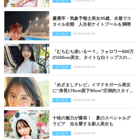
エンタメ
2026/8/6 06:00
慶應卒・気象予報士美女45歳、水着でス
タイル全開 人生初ナイトプールを満喫
エンタメ
2026/8/6 06:00
「むちむち派いる〜？」フォロワー500万
の165cm美女、タイトな白トップスの抜
群プロポーションにネット衝撃
エンタメ
2026/8/6 06:00
「めざましテレビ」イマドキガール美女
に“身長176cm股下90cm”圧倒的スタイル
の美女も ヤンジャン最新号
エンタメ
2026/8/6 05:00
十味の魅力が爆発！ 夏のスペシャルグ
ラビア 虫を愛する新人美女も
エンタメ
2026/8/6 05:00