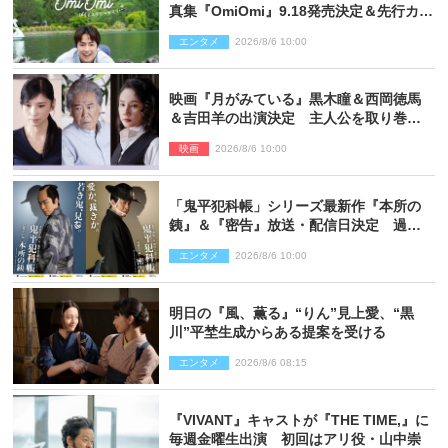
真集『OmiOmi』9.18発売決定＆先行カッ
ト解禁
エンタメ
2026/8/6 10:00
映画『月がみている』黒木瞳＆西岡徳馬
＆吉田羊の出演決定 主人公を取り巻く
重要人物を演じる
映画
2026/8/6 10:00
「鬼平犯科帳」シリーズ最新作『本所の
銕』＆『密告』放送・配信日決定 過去
と現在が繋がるビジュアルも解禁
エンタメ
2026/8/6 10:00
明日の『風、薫る』“りん”見上愛、“黒
川”平埜生成からある提案を受ける
エンタメ
2026/8/6 08:15
『VIVANT』キャストが『THE TIME,』に
毎週金曜生出演 初回はアリ役・山中崇