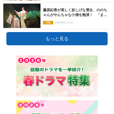
藤原紀香が美しく妖しげな雪女、ののち
ゃんがやんちゃな小僧を熱演！ 「まん
が日本昔ばなし」劇場開幕
演劇
2026/8/5 21:00
もっと見る