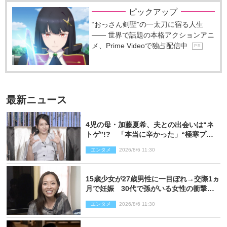
ピックアップ
“おっさん剣聖”の一太刀に宿る人生
―― 世界で話題の本格アクションアニ
メ、Prime Videoで独占配信中
P R
最新ニュース
4児の母・加藤夏希、夫との出会いは“ネ
トゲ”!? 「本当に辛かった」“極寒プロ
ポーズ”も告白
エンタメ
2026/8/6 11:30
15歳少女が27歳男性に一目ぼれ→交際1ヵ
月で妊娠 30代で孫がいる女性の衝撃半
生
エンタメ
2026/8/6 11:30