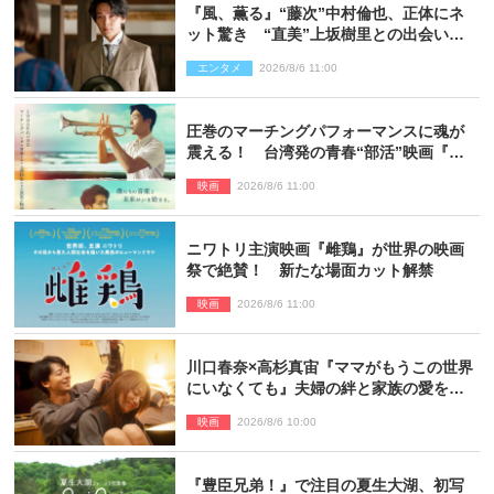
『風、薫る』“藤次”中村倫也、正体にネ
ット驚き “直美”上坂樹里との出会いに
も反響「力になってくれそう」「仲良く
エンタメ
2026/8/6 11:00
しなよ！」
圧巻のマーチングパフォーマンスに魂が
震える！ 台湾発の青春“部活”映画『進
行曲 マーチングボーイズ』予告解禁
映画
2026/8/6 11:00
ニワトリ主演映画『雌鶏』が世界の映画
祭で絶賛！ 新たな場面カット解禁
映画
2026/8/6 11:00
川口春奈×高杉真宙『ママがもうこの世界
にいなくても』夫婦の絆と家族の愛を映
す場面写真公開
映画
2026/8/6 10:00
『豊臣兄弟！』で注目の夏生大湖、初写