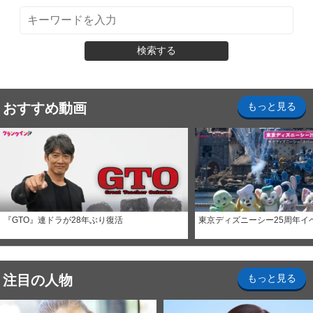
検索する
おすすめ動画
もっと見る
『GTO』連ドラが28年ぶり復活
東京ディズニーシー25周年イ
注目の人物
もっと見る