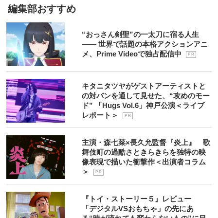
編集部おすすめ
“おっさん剣聖”の一太刀に宿る人生
―― 世界で話題の本格アクションアニ
メ、Prime Videoで独占配信中
P R
キタニタツヤがゲストアーティストと
の対バンを通して見せた、“攻めのモー
ド” 「Hugs Vol.6」神戸公演＜ライブ
レポート＞
P R
主演・森七菜×長久允監督『炎上』 歌
舞伎町の過酷さときらきらを独特の映
像表現で描いた衝撃作＜出演者コラム
＞
P R
『トイ・ストーリー５』レビュー
「デジタルVSおもちゃ」の先にあ