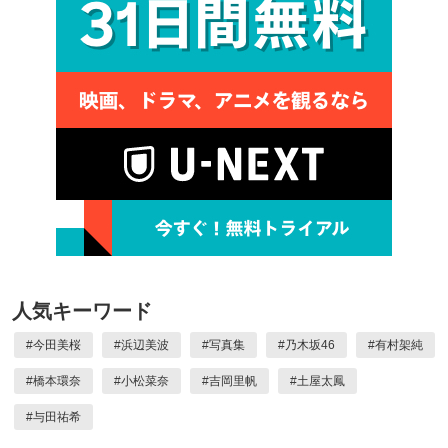
人気キーワード
#
今田美桜
#
浜辺美波
#
写真集
#
乃木坂46
#
有村架純
#
橋本環奈
#
小松菜奈
#
吉岡里帆
#
土屋太鳳
#
与田祐希