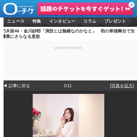
✕
ニュース
特集
インタビュー
コラム
プレゼント
乃木坂46・金川紗耶「演技とは無縁なのかなと」 初の単独舞台で女
優業にさらなる意欲
[ADVERTISEMENT]
◀ 記事に戻る
2/11
[写真を拡大]