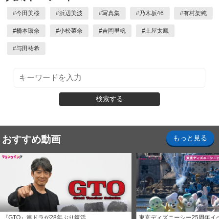
#
今田美桜
#
浜辺美波
#
写真集
#
乃木坂46
#
有村架純
#
橋本環奈
#
小松菜奈
#
吉岡里帆
#
土屋太鳳
#
与田祐希
検索する
おすすめ動画
もっと見る
『GTO』連ドラが28年ぶり復活
東京ディズニーシー25周年イ