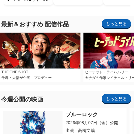
ホラー・ナイト ～オール
ナイト～パス」
最新＆おすすめ 配信作品
もっと見る
THE ONE SHOT
ヒーテッド・ライバルリー
千鳥・大悟が企画・プロデュー…
カナダの作家レイチェル・リ
今週公開の映画
もっと見る
ブルーロック
2026年08月07日（金）公開
出演：高橋文哉