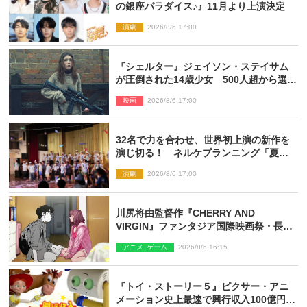
の銀座パラダイス♪』11月より上演決定
演劇
2026/8/6 17:00
『シェルター』ジェイソン・ステイサム
が圧倒された14歳少女 500人超から選出
された新鋭ボディ・レイ・ブレスナック
映画
2026/8/6 17:00
とは
32名で力を合わせ、世界初上演の新作を
演じ切る！ ネルケプランニング「夏休
み！オン・ワークショップ2026」レポー
演劇
2026/8/6 17:00
ト【最終日】
川尻将由監督作『CHERRY AND
VIRGIN』ファンタジア国際映画祭・長編
アニメ部門で観客賞・金賞受賞！
アニメ･ゲーム
2026/8/6 16:15
『トイ・ストーリー５』ピクサー・アニ
メーション史上最速で興行収入100億円突