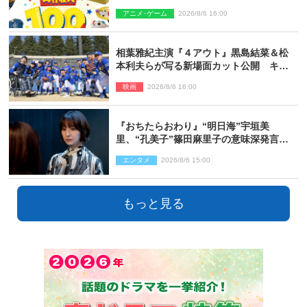
破 シリーズNo.1興収が目前
アニメ･ゲーム
2026/8/6 16:00
相葉雅紀主演『４アウト』黒島結菜＆松
本利夫らが写る新場面カット公開 キャ
スト登壇イベントも決定
映画
2026/8/6 16:00
『おちたらおわり』“明日海”宇垣美
里、“孔美子”篠田麻里子の意味深発言に
絶句 ネット驚き「まさか」「意外な展
エンタメ
2026/8/6 15:00
開」
もっと見る