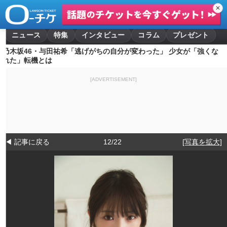
✕
ニュース
特集
インタビュー
コラム
プレゼント
乃木坂46・与田祐希「逃げがちの自分が変わった」 少女が「強くな
れた」転機とは
[ADVERTISEMENT]
◀ 記事に戻る
12/22
[写真を拡大]