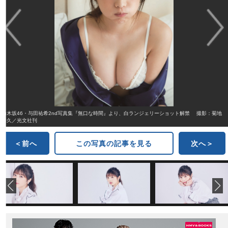
乃木坂46・与田祐希2nd写真集『無口な時間』より、白ランジェリーショット解禁 撮影：菊地
泰久／光文社刊
＜前へ
この写真の記事を見る
次へ＞