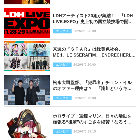
LDHアーティスト20組が集結！ 『LDH
LIVE‐EXPO』史上初の国立競技場で開催
決定
エンタメ
2026/8/6 20:00
来週の『ＳＴＡＲ』は緑黄色社会、
ME:I、LE SSERAFIM、.ENDRECHERI.が
話題曲をパフォーマンス！
エンタメ
2026/8/6 20:00
松永大司監督、『犯罪者』チョン・イル
のオファー理由は？ 「滝川というキャ
ラクターに出会えたことは本当に運が良
エンタメ
2026/8/6 19:00
かった」
ホロライブ・宝鐘マリン、日々の活動を
頑張る“後輩”のすごさを絶賛「なろう系
主人公まである」
エンタメ
2026/8/6 18:15