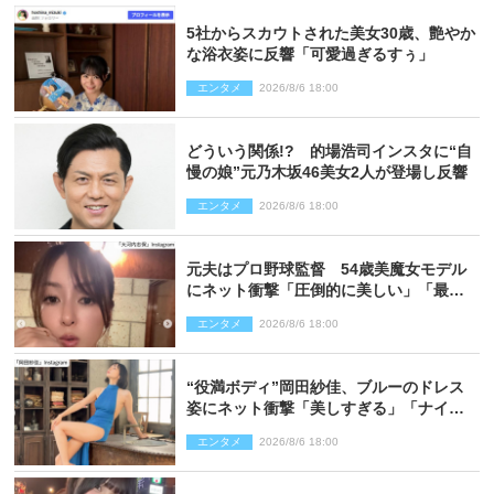
5社からスカウトされた美女30歳、艶やか
な浴衣姿に反響「可愛過ぎるすぅ」
エンタメ
2026/8/6 18:00
どういう関係!? 的場浩司インスタに“自
慢の娘”元乃木坂46美女2人が登場し反響
エンタメ
2026/8/6 18:00
元夫はプロ野球監督 54歳美魔女モデル
にネット衝撃「圧倒的に美しい」「最強
クラス」「うっとり」
エンタメ
2026/8/6 18:00
“役満ボディ”岡田紗佳、ブルーのドレス
姿にネット衝撃「美しすぎる」「ナイ
ス」
エンタメ
2026/8/6 18:00