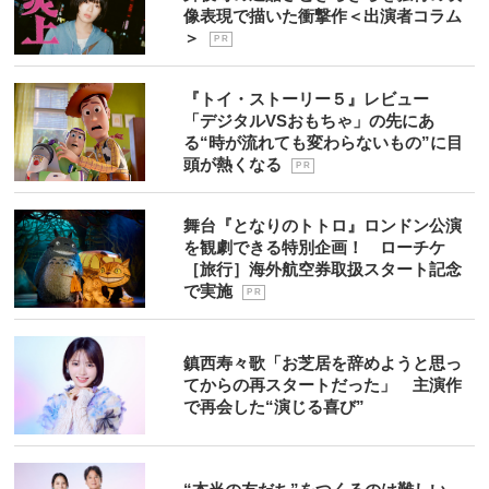
像表現で描いた衝撃作＜出演者コラム
＞
P R
『トイ・ストーリー５』レビュー
「デジタルVSおもちゃ」の先にあ
る“時が流れても変わらないもの”に目
頭が熱くなる
P R
舞台『となりのトトロ』ロンドン公演
を観劇できる特別企画！ ローチケ
［旅行］海外航空券取扱スタート記念
で実施
P R
鎮西寿々歌「お芝居を辞めようと思っ
てからの再スタートだった」 主演作
で再会した“演じる喜び”