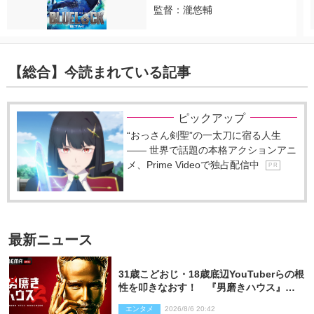
監督：瀧悠輔
【総合】今読まれている記事
ピックアップ
“おっさん剣聖”の一太刀に宿る人生
―― 世界で話題の本格アクションアニ
メ、Prime Videoで独占配信中
P R
最新ニュース
31歳こどおじ・18歳底辺YouTuberらの根
性を叩きなおす！ 『男磨きハウス』第2
弾コーチ陣発表
エンタメ
2026/8/6 20:42