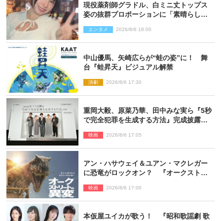
現役薬剤師グラドル、白ミニ丈トップス
姿の抜群プロポーションに「素晴らしす
ぎる」「すっっっご！」とネット絶賛
エンタメ
2026/8/6 18:00
中山優馬、矢崎広らが“蛙の姿”に！ 舞
台『蛙昇天』ビジュアル解禁
演劇
2026/8/6 17:30
重岡大毅、原菜乃華、田中みな実ら『5秒
で完全犯罪を生成する方法』完成披露に
登壇！ それぞれのAI活用術も発表
映画
2026/8/6 17:05
アン・ハサウェイ＆ユアン・マクレガー
に恐竜がロックオン？ 『オークストリ
ートの異変』新ビジュアル＆本編映像初
映画
2026/8/6 17:00
解禁
本仮屋ユイカが歌う！ 『昭和歌謡劇 歌