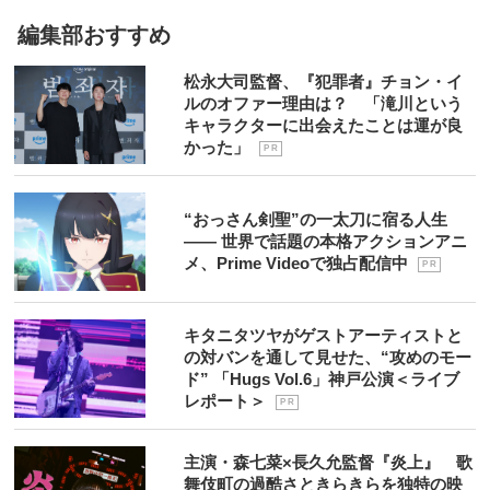
編集部おすすめ
松永大司監督、『犯罪者』チョン・イ
ルのオファー理由は？ 「滝川という
キャラクターに出会えたことは運が良
かった」
P R
“おっさん剣聖”の一太刀に宿る人生
―― 世界で話題の本格アクションアニ
メ、Prime Videoで独占配信中
P R
キタニタツヤがゲストアーティストと
の対バンを通して見せた、“攻めのモー
ド” 「Hugs Vol.6」神戸公演＜ライブ
レポート＞
P R
主演・森七菜×長久允監督『炎上』 歌
舞伎町の過酷さときらきらを独特の映