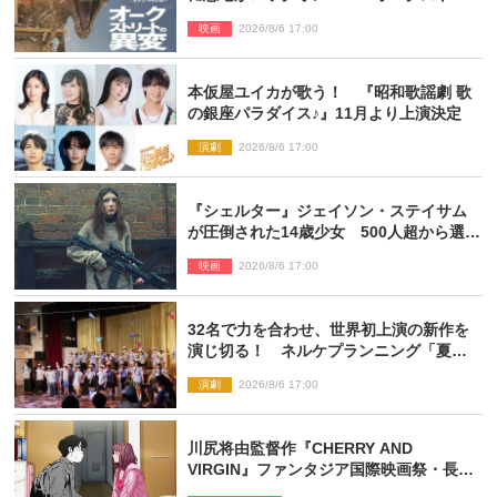
ートの異変』新ビジュアル＆本編映像初
映画
2026/8/6 17:00
解禁
本仮屋ユイカが歌う！ 『昭和歌謡劇 歌
の銀座パラダイス♪』11月より上演決定
演劇
2026/8/6 17:00
『シェルター』ジェイソン・ステイサム
が圧倒された14歳少女 500人超から選出
された新鋭ボディ・レイ・ブレスナック
映画
2026/8/6 17:00
とは
32名で力を合わせ、世界初上演の新作を
演じ切る！ ネルケプランニング「夏休
み！オン・ワークショップ2026」レポー
演劇
2026/8/6 17:00
ト【最終日】
川尻将由監督作『CHERRY AND
VIRGIN』ファンタジア国際映画祭・長編
アニメ部門で観客賞・金賞受賞！