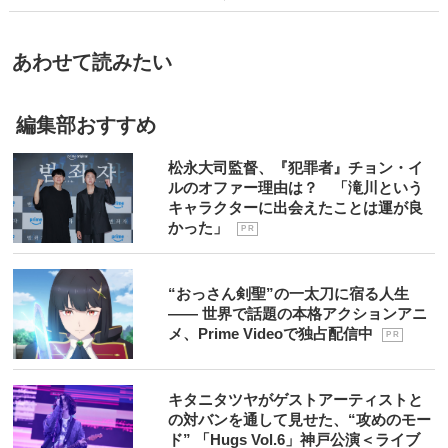
あわせて読みたい
編集部おすすめ
松永大司監督、『犯罪者』チョン・イ
ルのオファー理由は？ 「滝川という
キャラクターに出会えたことは運が良
かった」
P R
“おっさん剣聖”の一太刀に宿る人生
―― 世界で話題の本格アクションアニ
メ、Prime Videoで独占配信中
P R
キタニタツヤがゲストアーティストと
の対バンを通して見せた、“攻めのモー
ド” 「Hugs Vol.6」神戸公演＜ライブ