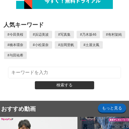
人気キーワード
#
今田美桜
#
浜辺美波
#
写真集
#
乃木坂46
#
有村架純
#
橋本環奈
#
小松菜奈
#
吉岡里帆
#
土屋太鳳
#
与田祐希
検索する
おすすめ動画
もっと見る