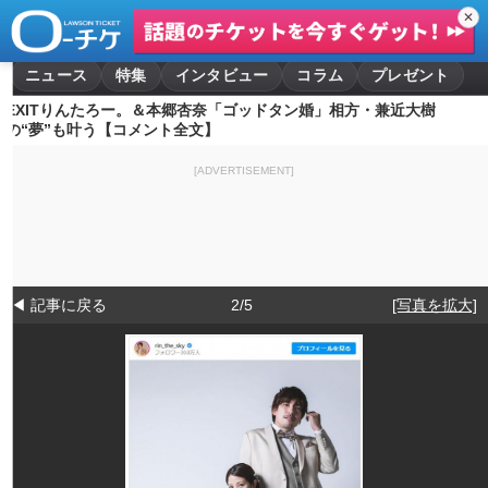
✕
ニュース
特集
インタビュー
コラム
プレゼント
EXITりんたろー。＆本郷杏奈「ゴッドタン婚」相方・兼近大樹
の“夢”も叶う【コメント全文】
[ADVERTISEMENT]
◀ 記事に戻る
2/5
[写真を拡大]