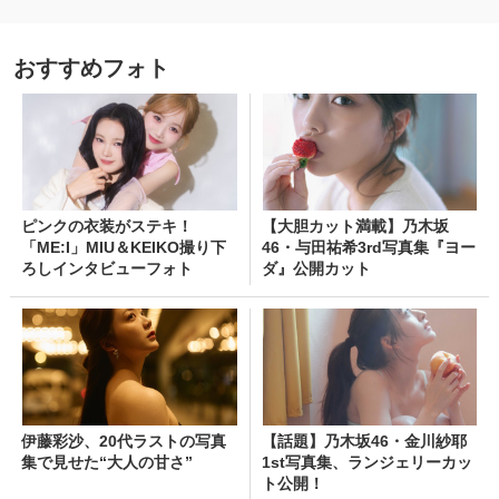
おすすめフォト
ピンクの衣装がステキ！
【大胆カット満載】乃木坂
「ME:I」MIU＆KEIKO撮り下
46・与田祐希3rd写真集『ヨー
ろしインタビューフォト
ダ』公開カット
伊藤彩沙、20代ラストの写真
【話題】乃木坂46・金川紗耶
集で見せた“大人の甘さ”
1st写真集、ランジェリーカッ
ト公開！