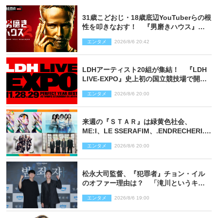
31歳こどおじ・18歳底辺YouTuberらの根
性を叩きなおす！ 『男磨きハウス』第2
弾コーチ陣発表
エンタメ
2026/8/6 20:42
LDHアーティスト20組が集結！ 『LDH
LIVE‐EXPO』史上初の国立競技場で開催
決定
エンタメ
2026/8/6 20:00
来週の『ＳＴＡＲ』は緑黄色社会、
ME:I、LE SSERAFIM、.ENDRECHERI.が
話題曲をパフォーマンス！
エンタメ
2026/8/6 20:00
松永大司監督、『犯罪者』チョン・イル
のオファー理由は？ 「滝川というキャ
ラクターに出会えたことは本当に運が良
エンタメ
2026/8/6 19:00
かった」