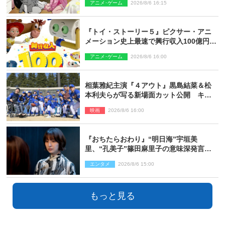
アニメ･ゲーム
2026/8/6 16:15
『トイ・ストーリー５』ピクサー・アニ
メーション史上最速で興行収入100億円突
破 シリーズNo.1興収が目前
アニメ･ゲーム
2026/8/6 16:00
相葉雅紀主演『４アウト』黒島結菜＆松
本利夫らが写る新場面カット公開 キャ
スト登壇イベントも決定
映画
2026/8/6 16:00
『おちたらおわり』“明日海”宇垣美
里、“孔美子”篠田麻里子の意味深発言に
絶句 ネット驚き「まさか」「意外な展
エンタメ
2026/8/6 15:00
開」
もっと見る