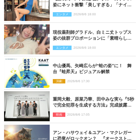
姿にネット衝撃「美しすぎる」「ナイ
ス」
エンタメ
2026/8/6 18:00
現役薬剤師グラドル、白ミニ丈トップス
姿の抜群プロポーションに「素晴らしす
ぎる」「すっっっご！」とネット絶賛
エンタメ
2026/8/6 18:00
中山優馬、矢崎広らが“蛙の姿”に！ 舞
台『蛙昇天』ビジュアル解禁
演劇
2026/8/6 17:30
重岡大毅、原菜乃華、田中みな実ら『5秒
で完全犯罪を生成する方法』完成披露に
登壇！ それぞれのAI活用術も発表
映画
2026/8/6 17:05
アン・ハサウェイ＆ユアン・マクレガー
に恐竜がロックオン？ 『オークストリ