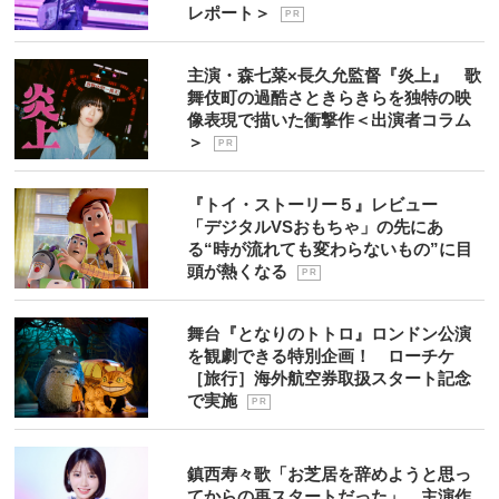
レポート＞
P R
主演・森七菜×長久允監督『炎上』 歌
舞伎町の過酷さときらきらを独特の映
像表現で描いた衝撃作＜出演者コラム
＞
P R
『トイ・ストーリー５』レビュー
「デジタルVSおもちゃ」の先にあ
る“時が流れても変わらないもの”に目
頭が熱くなる
P R
舞台『となりのトトロ』ロンドン公演
を観劇できる特別企画！ ローチケ
［旅行］海外航空券取扱スタート記念
で実施
P R
鎮西寿々歌「お芝居を辞めようと思っ
てからの再スタートだった」 主演作