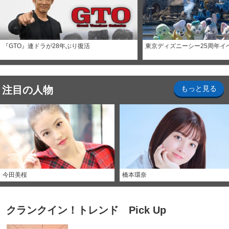
『GTO』連ドラが28年ぶり復活
東京ディズニーシー25周年イ
注目の人物
もっと見る
今田美桜
橋本環奈
クランクイン！トレンド Pick Up