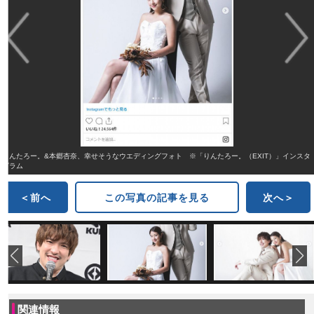
りんたろー。&本郷杏奈、幸せそうなウエディングフォト ※「りんたろー。（EXIT）」インスタ
グラム
＜前へ
この写真の記事を見る
次へ＞
関連情報