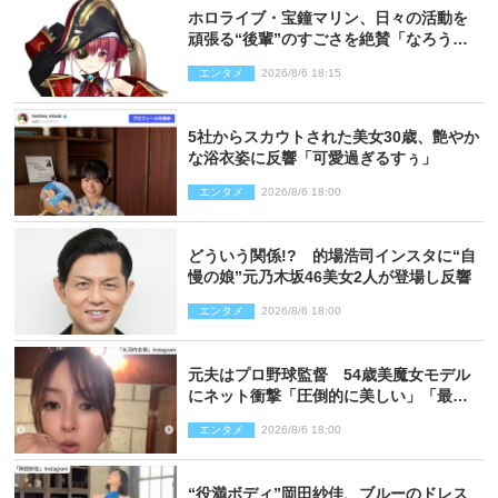
ホロライブ・宝鐘マリン、日々の活動を
頑張る“後輩”のすごさを絶賛「なろう系
主人公まである」
エンタメ
2026/8/6 18:15
5社からスカウトされた美女30歳、艶やか
な浴衣姿に反響「可愛過ぎるすぅ」
エンタメ
2026/8/6 18:00
どういう関係!? 的場浩司インスタに“自
慢の娘”元乃木坂46美女2人が登場し反響
エンタメ
2026/8/6 18:00
元夫はプロ野球監督 54歳美魔女モデル
にネット衝撃「圧倒的に美しい」「最強
クラス」「うっとり」
エンタメ
2026/8/6 18:00
“役満ボディ”岡田紗佳、ブルーのドレス