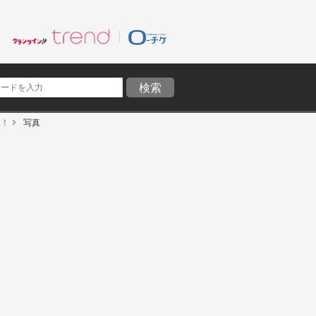
に！
写真