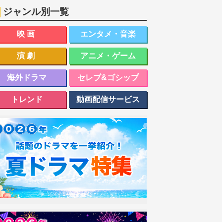
ジャンル別一覧
映画
エンタメ・音楽
演劇
アニメ・ゲーム
海外ドラマ
セレブ&ゴシップ
トレンド
動画配信サービス