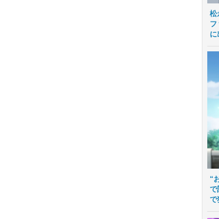
松
フ
に
“
で
で