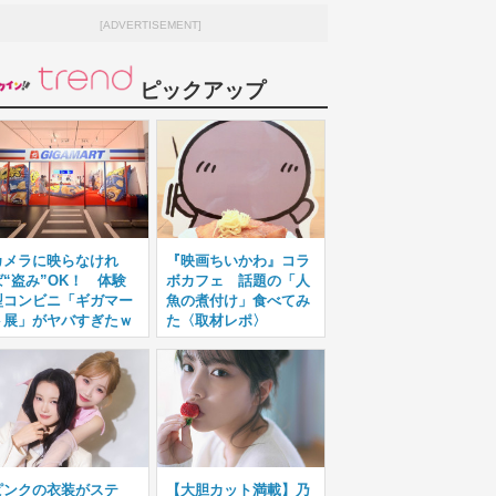
[ADVERTISEMENT]
ピックアップ
カメラに映らなけれ
『映画ちいかわ』コラ
ば“盗み”OK！ 体験
ボカフェ 話題の「人
型コンビニ「ギガマー
魚の煮付け」食べてみ
ト展」がヤバすぎたｗ
た〈取材レポ〉
ピンクの衣装がステ
【大胆カット満載】乃