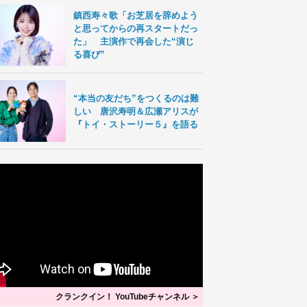
鎮西寿々歌「お芝居を辞めよう
と思ってからの再スタートだっ
た」 主演作で再会した“演じ
る喜び”
“本当の友だち”をつくるのは難
しい 唐沢寿明＆広瀬アリスが
『トイ・ストーリー５』を語る
クランクイン！ YouTubeチャンネル ＞