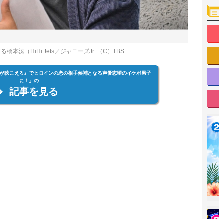
涼（HiHi Jets／ジャニーズJr. （C）TBS
ybe 恋が聴こえる』でヒロインの恋の相手候補となる声優志望のイケボ男子
に！」の
記事を見る