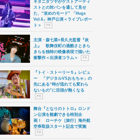
キタニタツヤがゲストアーティ
ストとの対バンを通して見せ
た、“攻めのモード” 「Hugs
Vol.6」神戸公演＜ライブレポー
ト＞
P R
主演・森七菜×長久允監督『炎
上』 歌舞伎町の過酷さときら
きらを独特の映像表現で描いた
衝撃作＜出演者コラム＞
P R
『トイ・ストーリー５』レビュ
ー 「デジタルVSおもちゃ」の
先にある“時が流れても変わら
ないもの”に目頭が熱くなる
P R
舞台『となりのトトロ』ロンド
ン公演を観劇できる特別企
画！ ローチケ［旅行］海外航
空券取扱スタート記念で実施
P R