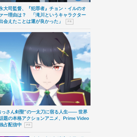
永大司監督、『犯罪者』チョン・イルのオ
ァー理由は？ 「滝川というキャラクター
出会えたことは運が良かった」
P R
おっさん剣聖”の一太刀に宿る人生―― 世界
話題の本格アクションアニメ、Prime Video
独占配信中
P R