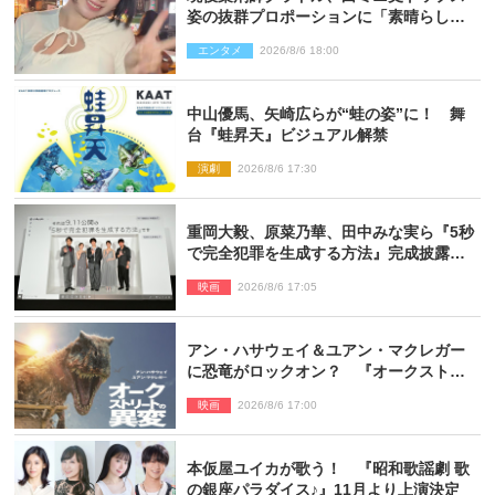
姿の抜群プロポーションに「素晴らしす
ぎる」「すっっっご！」とネット絶賛
エンタメ
2026/8/6 18:00
中山優馬、矢崎広らが“蛙の姿”に！ 舞
台『蛙昇天』ビジュアル解禁
演劇
2026/8/6 17:30
重岡大毅、原菜乃華、田中みな実ら『5秒
で完全犯罪を生成する方法』完成披露に
登壇！ それぞれのAI活用術も発表
映画
2026/8/6 17:05
アン・ハサウェイ＆ユアン・マクレガー
に恐竜がロックオン？ 『オークストリ
ートの異変』新ビジュアル＆本編映像初
映画
2026/8/6 17:00
解禁
本仮屋ユイカが歌う！ 『昭和歌謡劇 歌
の銀座パラダイス♪』11月より上演決定