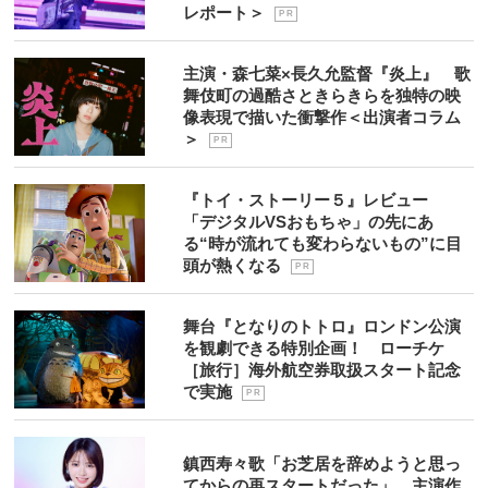
レポート＞
P R
主演・森七菜×長久允監督『炎上』 歌
舞伎町の過酷さときらきらを独特の映
像表現で描いた衝撃作＜出演者コラム
＞
P R
『トイ・ストーリー５』レビュー
「デジタルVSおもちゃ」の先にあ
る“時が流れても変わらないもの”に目
頭が熱くなる
P R
舞台『となりのトトロ』ロンドン公演
を観劇できる特別企画！ ローチケ
［旅行］海外航空券取扱スタート記念
で実施
P R
鎮西寿々歌「お芝居を辞めようと思っ
てからの再スタートだった」 主演作