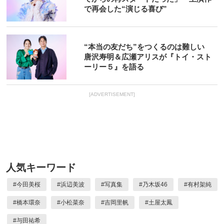
で再会した“演じる喜び”
“本当の友だち”をつくるのは難しい
唐沢寿明＆広瀬アリスが『トイ・スト
ーリー５』を語る
[ADVERTISEMENT]
人気キーワード
#
今田美桜
#
浜辺美波
#
写真集
#
乃木坂46
#
有村架純
#
橋本環奈
#
小松菜奈
#
吉岡里帆
#
土屋太鳳
#
与田祐希