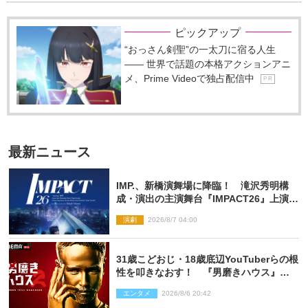
ピックアップ
“おっさん剣聖”の一太刀に宿る人生
―― 世界で話題の本格アクションアニ
メ、Prime Videoで独占配信中
P R
最新ニュース
IMP.、新橋演舞場に降臨！ 滝沢秀明構
成・演出の主演舞台『IMPACT26』上演決
定
演劇
2026/8/7 04:00
31歳こどおじ・18歳底辺YouTuberらの根
性を叩きなおす！ 『男磨きハウス』第2
弾コーチ陣発表
エンタメ
2026/8/6 20:42