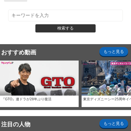
検索する
おすすめ動画
もっと見る
『GTO』連ドラが28年ぶり復活
東京ディズニーシー25周年イ
注目の人物
もっと見る