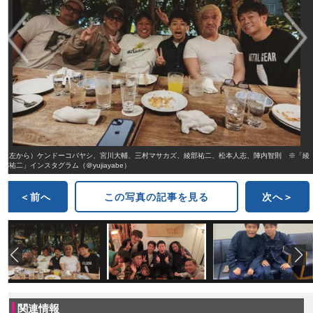
（左から）ケンドーコバヤシ、宮川大輔、三村マサカズ、綾部祐二、松本人志、陣内智則 ※「綾
部祐二」インスタグラム（＠yujiayabe）
＜前へ
この写真の記事を見る
次へ＞
関連情報