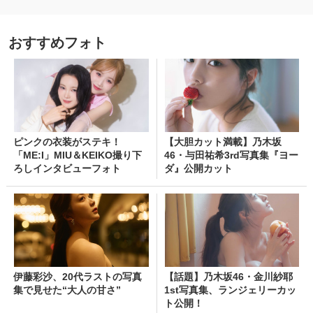
おすすめフォト
ピンクの衣装がステキ！
【大胆カット満載】乃木坂
「ME:I」MIU＆KEIKO撮り下
46・与田祐希3rd写真集『ヨー
ろしインタビューフォト
ダ』公開カット
伊藤彩沙、20代ラストの写真
【話題】乃木坂46・金川紗耶
集で見せた“大人の甘さ”
1st写真集、ランジェリーカッ
ト公開！