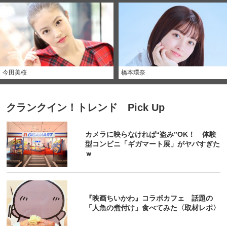
今田美桜
橋本環奈
クランクイン！トレンド Pick Up
カメラに映らなければ“盗み”OK！ 体験
型コンビニ「ギガマート展」がヤバすぎた
ｗ
『映画ちいかわ』コラボカフェ 話題の
「人魚の煮付け」食べてみた〈取材レポ〉