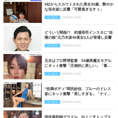
5社からスカウトされた美女30歳、艶やか
な浴衣姿に反響「可愛過ぎるすぅ」
エンタメ
2026/8/6 18:00
どういう関係!? 的場浩司インスタに“自
慢の娘”元乃木坂46美女2人が登場し反響
エンタメ
2026/8/6 18:00
元夫はプロ野球監督 54歳美魔女モデル
にネット衝撃「圧倒的に美しい」「最強
クラス」「うっとり」
エンタメ
2026/8/6 18:00
“役満ボディ”岡田紗佳、ブルーのドレス
姿にネット衝撃「美しすぎる」「ナイ
ス」
エンタメ
2026/8/6 18:00
現役薬剤師グラドル、白ミニ丈トップス