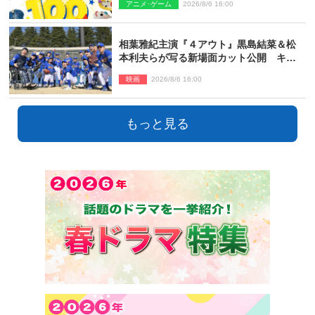
アニメ･ゲーム
2026/8/6 16:00
相葉雅紀主演『４アウト』黒島結菜＆松
本利夫らが写る新場面カット公開 キャ
スト登壇イベントも決定
映画
2026/8/6 16:00
もっと見る