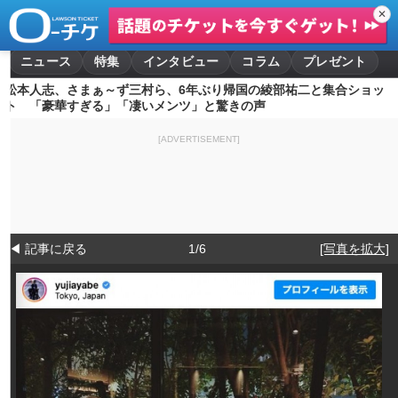
✕
ニュース
特集
インタビュー
コラム
プレゼント
松本人志、さまぁ～ず三村ら、6年ぶり帰国の綾部祐二と集合ショッ
ト 「豪華すぎる」「凄いメンツ」と驚きの声
[ADVERTISEMENT]
◀ 記事に戻る
1/6
[写真を拡大]