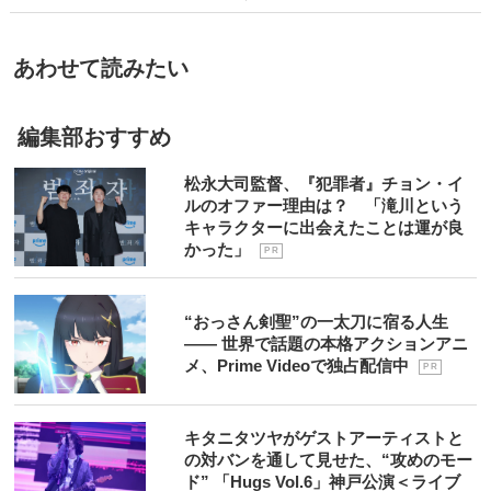
あわせて読みたい
編集部おすすめ
松永大司監督、『犯罪者』チョン・イ
ルのオファー理由は？ 「滝川という
キャラクターに出会えたことは運が良
かった」
P R
“おっさん剣聖”の一太刀に宿る人生
―― 世界で話題の本格アクションアニ
メ、Prime Videoで独占配信中
P R
キタニタツヤがゲストアーティストと
の対バンを通して見せた、“攻めのモー
ド” 「Hugs Vol.6」神戸公演＜ライブ