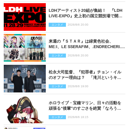
LDHアーティスト20組が集結！ 『LDH
LIVE‐EXPO』史上初の国立競技場で開催
決定
エンタメ
2026/8/6 20:00
来週の『ＳＴＡＲ』は緑黄色社会、
ME:I、LE SSERAFIM、.ENDRECHERI.が
話題曲をパフォーマンス！
エンタメ
2026/8/6 20:00
松永大司監督、『犯罪者』チョン・イル
のオファー理由は？ 「滝川というキャ
ラクターに出会えたことは本当に運が良
エンタメ
2026/8/6 19:00
かった」
ホロライブ・宝鐘マリン、日々の活動を
頑張る“後輩”のすごさを絶賛「なろう系
主人公まである」
エンタメ
2026/8/6 18:15