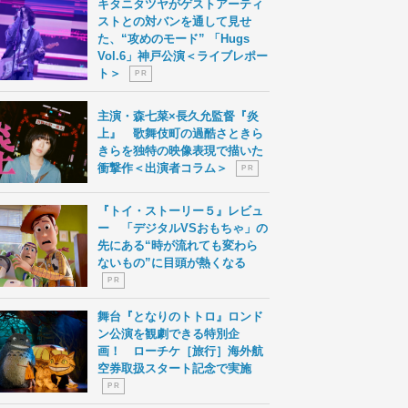
キタニタツヤがゲストアーティ
ストとの対バンを通して見せ
た、“攻めのモード” 「Hugs
Vol.6」神戸公演＜ライブレポー
ト＞
P R
主演・森七菜×長久允監督『炎
上』 歌舞伎町の過酷さときら
きらを独特の映像表現で描いた
衝撃作＜出演者コラム＞
P R
『トイ・ストーリー５』レビュ
ー 「デジタルVSおもちゃ」の
先にある“時が流れても変わら
ないもの”に目頭が熱くなる
P R
舞台『となりのトトロ』ロンド
ン公演を観劇できる特別企
画！ ローチケ［旅行］海外航
空券取扱スタート記念で実施
P R