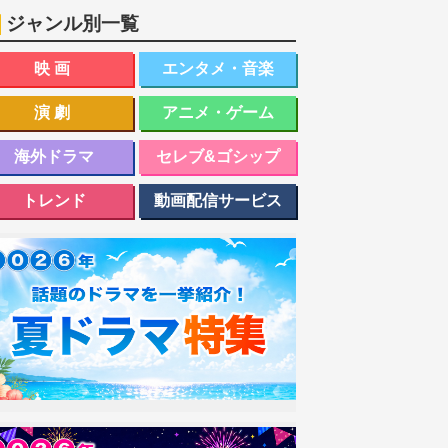
ジャンル別一覧
映画
エンタメ・音楽
演劇
アニメ・ゲーム
海外ドラマ
セレブ&ゴシップ
トレンド
動画配信サービス