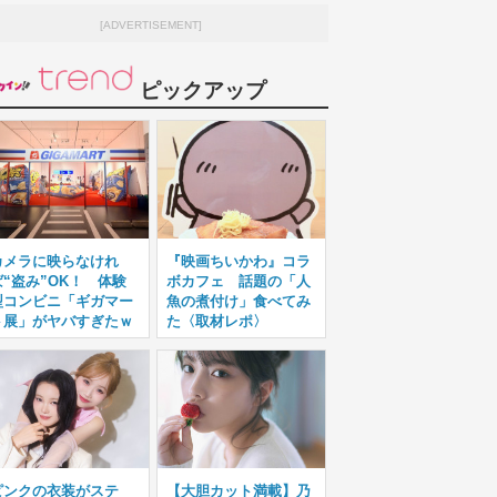
[ADVERTISEMENT]
ピックアップ
カメラに映らなけれ
『映画ちいかわ』コラ
ば“盗み”OK！ 体験
ボカフェ 話題の「人
型コンビニ「ギガマー
魚の煮付け」食べてみ
ト展」がヤバすぎたｗ
た〈取材レポ〉
ピンクの衣装がステ
【大胆カット満載】乃