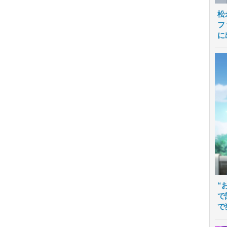
松
フ
に
“
で
で