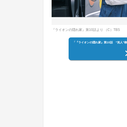
『ライオンの隠れ家』第10話より （C）TBS
「『ライオンの隠れ家』第10話 “洸人”