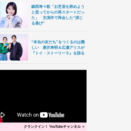
鎮西寿々歌「お芝居を辞めよう
と思ってからの再スタートだっ
た」 主演作で再会した“演じ
る喜び”
“本当の友だち”をつくるのは難
しい 唐沢寿明＆広瀬アリスが
『トイ・ストーリー５』を語る
クランクイン！ YouTubeチャンネル ＞