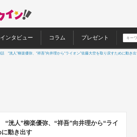
インタビュー
コラム
プレゼント
話 “洸人”柳楽優弥、“祥吾”向井理から“ライオン”佐藤大空を取り戻すために動き出
 “洸人”柳楽優弥、“祥吾”向井理から“ライ
めに動き出す