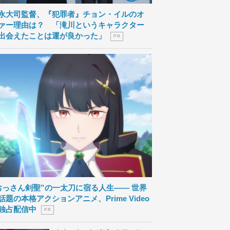
永大司監督、『犯罪者』チョン・イルのオ
ァー理由は？ 「滝川というキャラクター
出会えたことは運が良かった」
P R
おっさん剣聖”の一太刀に宿る人生―― 世界
話題の本格アクションアニメ、Prime Video
独占配信中
P R