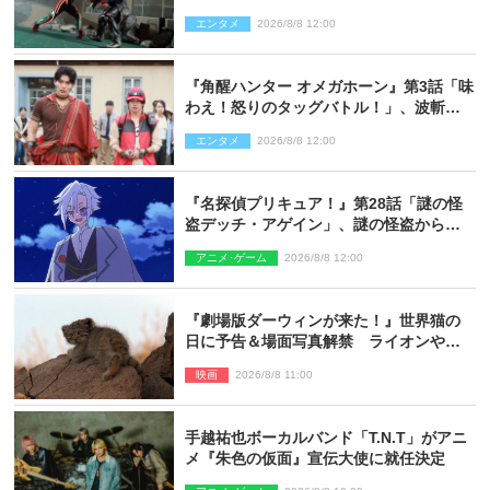
る…？
エンタメ
2026/8/8 12:00
『角醒ハンター オメガホーン』第3話「味
わえ！怒りのタッグバトル！」、波斬の
ギリコがハンターバトルを挑んできた！
エンタメ
2026/8/8 12:00
『名探偵プリキュア！』第28話「謎の怪
盗デッチ・アゲイン」、謎の怪盗から不
思議な予告状が届く
アニメ･ゲーム
2026/8/8 12:00
『劇場版ダーウィンが来た！』世界猫の
日に予告＆場面写真解禁 ライオンやマ
ヌルネコの赤ちゃんが大集合
映画
2026/8/8 11:00
手越祐也ボーカルバンド「T.N.T」がアニ
メ『朱色の仮面』宣伝大使に就任決定