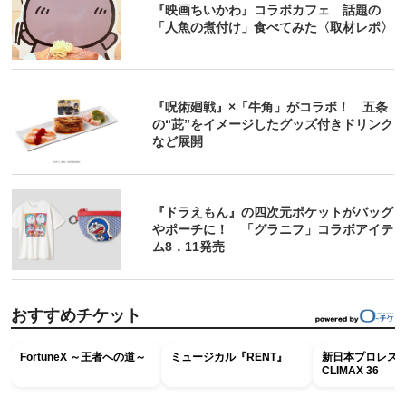
『映画ちいかわ』コラボカフェ 話題の
「人魚の煮付け」食べてみた〈取材レポ〉
『呪術廻戦』×「牛角」がコラボ！ 五条
の“茈”をイメージしたグッズ付きドリンク
など展開
『ドラえもん』の四次元ポケットがバッグ
やポーチに！ 「グラニフ」コラボアイテ
ム8．11発売
おすすめチケット
FortuneX ～王者への道～
ミュージカル『RENT』
新日本プロレス G
CLIMAX 36