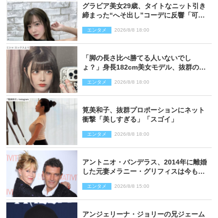
グラビア美女29歳、タイトなニット引き
締まった“へそ出し”コーデに反響「可愛
い過ぎる」
エンタメ
2026/8/8 18:00
「脚の長さ比べ勝てる人いないでし
ょ？」身長182cm美女モデル、抜群のプ
ロポーションにネット衝撃
エンタメ
2026/8/8 18:00
筧美和子、抜群プロポーションにネット
衝撃「美しすぎる」「スゴイ」
エンタメ
2026/8/8 18:00
アントニオ・バンデラス、2014年に離婚
した元妻メラニー・グリフィスは今も
「親友の一人」
エンタメ
2026/8/8 15:00
アンジェリーナ・ジョリーの兄ジェーム