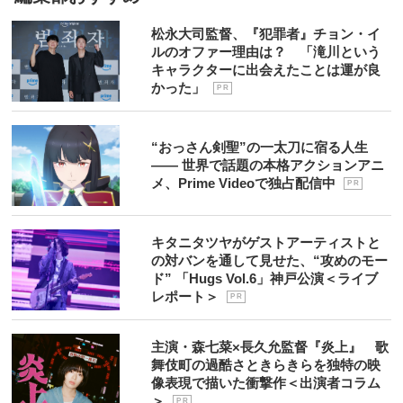
松永大司監督、『犯罪者』チョン・イ
ルのオファー理由は？ 「滝川という
キャラクターに出会えたことは運が良
かった」
P R
“おっさん剣聖”の一太刀に宿る人生
―― 世界で話題の本格アクションアニ
メ、Prime Videoで独占配信中
P R
キタニタツヤがゲストアーティストと
の対バンを通して見せた、“攻めのモー
ド” 「Hugs Vol.6」神戸公演＜ライブ
レポート＞
P R
主演・森七菜×長久允監督『炎上』 歌
舞伎町の過酷さときらきらを独特の映
像表現で描いた衝撃作＜出演者コラム
＞
P R