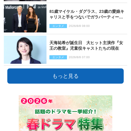
81歳マイケル・ダグラス、23歳の愛娘キ
ャリスと手をつないでガラパーティーに
来場
エンタメ
2026/8/8 08:00
天海祐希が誕生日 大ヒット主演作『女
王の教室』児童役キャストたちの現在
エンタメ
2026/8/8 07:00
もっと見る