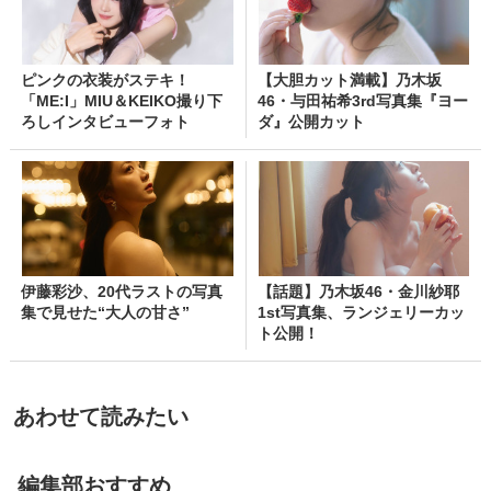
ピンクの衣装がステキ！
【大胆カット満載】乃木坂
「ME:I」MIU＆KEIKO撮り下
46・与田祐希3rd写真集『ヨー
ろしインタビューフォト
ダ』公開カット
伊藤彩沙、20代ラストの写真
【話題】乃木坂46・金川紗耶
集で見せた“大人の甘さ”
1st写真集、ランジェリーカッ
ト公開！
あわせて読みたい
編集部おすすめ