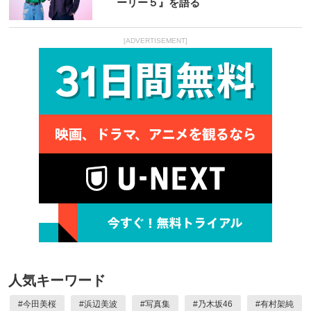
ーリー５』を語る
[ADVERTISEMENT]
人気キーワード
#
今田美桜
#
浜辺美波
#
写真集
#
乃木坂46
#
有村架純