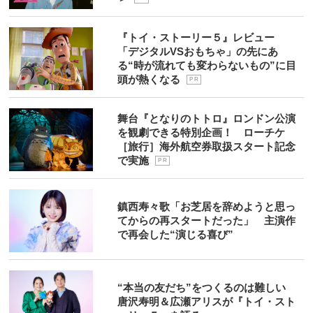
『トイ・ストーリー５』レビュー
「デジタルVSおもちゃ」の先にあ
る“時が流れても変わらないもの”に目
頭が熱くなる
P R
舞台『となりのトトロ』ロンドン公演
を観劇できる特別企画！ ローチケ
［旅行］海外航空券取扱スタート記念
で実施
P R
鎮西寿々歌「お芝居を辞めようと思っ
てからの再スタートだった」 主演作
で再会した“演じる喜び”
“本当の友だち”をつくるのは難しい
唐沢寿明＆広瀬アリスが『トイ・スト