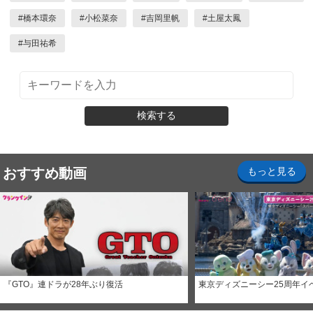
#
橋本環奈
#
小松菜奈
#
吉岡里帆
#
土屋太鳳
#
与田祐希
検索する
おすすめ動画
もっと見る
『GTO』連ドラが28年ぶり復活
東京ディズニーシー25周年イ