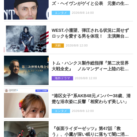
ズ・ヘイヴンがゲイと公表 元妻の生配
信で明らかに
エンタメ
2026/8/8 14:00
WEST.小瀧望、弾圧される状況に屈せず
ロックを愛する男を体現！ 主演舞台
『ロックンロール』ビジュアル解禁
演劇
2026/8/8 12:00
トム・ハンクス製作総指揮『第二次世界
大戦全史』 ノルマンディー上陸の壮絶
な戦場を収めた特別映像解禁
海外ドラマ
2026/8/8 12:00
“港区女子”系AKB48元メンバー38歳、清
楚な浴衣姿に反響「相変わらず美しい」
エンタメ
2026/8/8 12:00
『仮面ライダーゼッツ』第47話「救
う」、小鷹が深い眠りに落ちて闇に消え