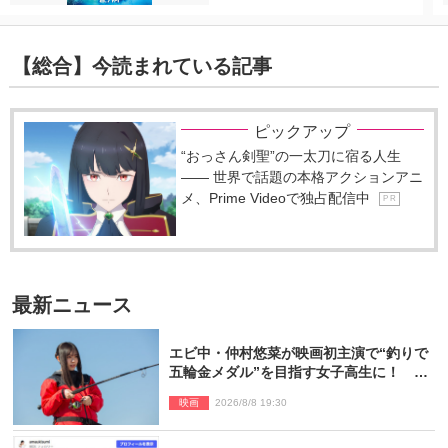
【総合】今読まれている記事
ピックアップ
“おっさん剣聖”の一太刀に宿る人生
―― 世界で話題の本格アクションアニ
メ、Prime Videoで独占配信中
P R
最新ニュース
エビ中・仲村悠菜が映画初主演で“釣りで
五輪金メダル”を目指す女子高生に！ 映
画『つりこまち』今秋公開
映画
2026/8/8 19:30