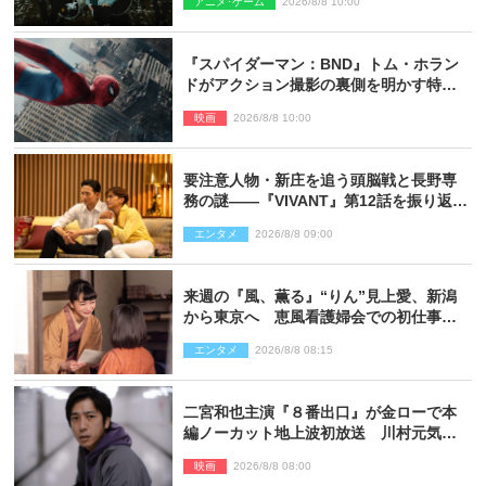
アニメ･ゲーム
2026/8/8 10:00
『スパイダーマン：BND』トム・ホラン
ドがアクション撮影の裏側を明かす特別
映像解禁
映画
2026/8/8 10:00
要注意人物・新庄を追う頭脳戦と長野専
務の謎――『VIVANT』第12話を振り返
る！
エンタメ
2026/8/8 09:00
来週の『風、薫る』“りん”見上愛、新潟
から東京へ 恵風看護婦会での初仕事に
向かう
エンタメ
2026/8/8 08:15
二宮和也主演『８番出口』が金ローで本
編ノーカット地上波初放送 川村元気監
督＆二宮コメント到着
映画
2026/8/8 08:00