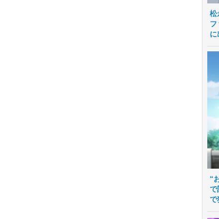
松
フ
に
“
で
で