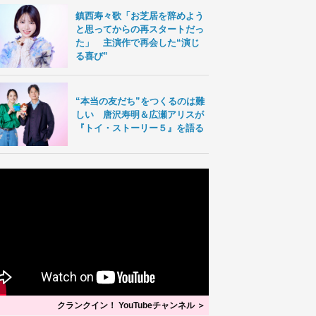
鎮西寿々歌「お芝居を辞めよう
と思ってからの再スタートだっ
た」 主演作で再会した“演じ
る喜び”
“本当の友だち”をつくるのは難
しい 唐沢寿明＆広瀬アリスが
『トイ・ストーリー５』を語る
クランクイン！ YouTubeチャンネル ＞