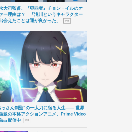
永大司監督、『犯罪者』チョン・イルのオ
ァー理由は？ 「滝川というキャラクター
出会えたことは運が良かった」
P R
おっさん剣聖”の一太刀に宿る人生―― 世界
話題の本格アクションアニメ、Prime Video
独占配信中
P R