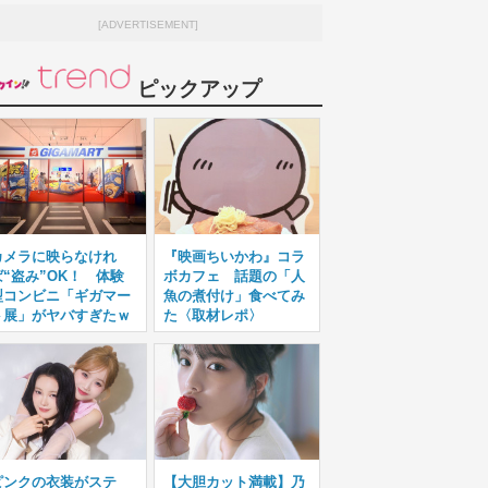
[ADVERTISEMENT]
ピックアップ
カメラに映らなけれ
『映画ちいかわ』コラ
ば“盗み”OK！ 体験
ボカフェ 話題の「人
型コンビニ「ギガマー
魚の煮付け」食べてみ
ト展」がヤバすぎたｗ
た〈取材レポ〉
ピンクの衣装がステ
【大胆カット満載】乃