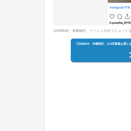
元NMB48・本郷柚巴、イベントのオフショット
「元NMB48・本郷柚巴、3rd写真集お