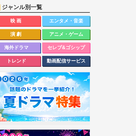
ジャンル別一覧
映画
エンタメ・音楽
演劇
アニメ・ゲーム
海外ドラマ
セレブ&ゴシップ
トレンド
動画配信サービス