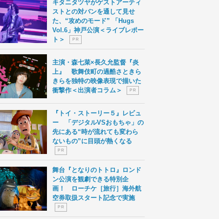
キタニタツヤがゲストアーティ
ストとの対バンを通して見せ
た、“攻めのモード” 「Hugs
Vol.6」神戸公演＜ライブレポー
ト＞
P R
主演・森七菜×長久允監督『炎
上』 歌舞伎町の過酷さときら
きらを独特の映像表現で描いた
衝撃作＜出演者コラム＞
P R
『トイ・ストーリー５』レビュ
ー 「デジタルVSおもちゃ」の
先にある“時が流れても変わら
ないもの”に目頭が熱くなる
P R
舞台『となりのトトロ』ロンド
ン公演を観劇できる特別企
画！ ローチケ［旅行］海外航
空券取扱スタート記念で実施
P R