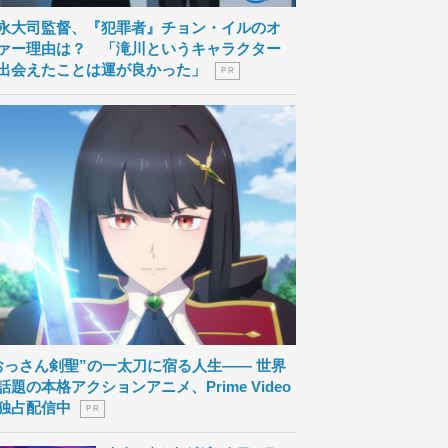
永大司監督、『犯罪者』チョン・イルのオ
ァー理由は？ 「滝川というキャラクター
出会えたことは運が良かった」
P R
おっさん剣聖”の一太刀に宿る人生―― 世界
話題の本格アクションアニメ、Prime Video
独占配信中
P R