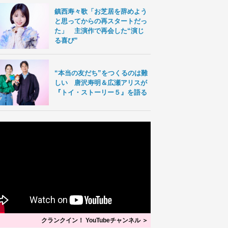
鎮西寿々歌「お芝居を辞めよう
と思ってからの再スタートだっ
た」 主演作で再会した“演じ
る喜び”
“本当の友だち”をつくるのは難
しい 唐沢寿明＆広瀬アリスが
『トイ・ストーリー５』を語る
クランクイン！ YouTubeチャンネル ＞