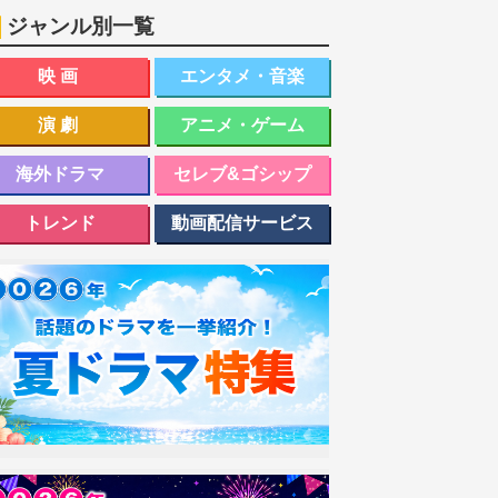
ジャンル別一覧
映画
エンタメ・音楽
演劇
アニメ・ゲーム
海外ドラマ
セレブ&ゴシップ
トレンド
動画配信サービス