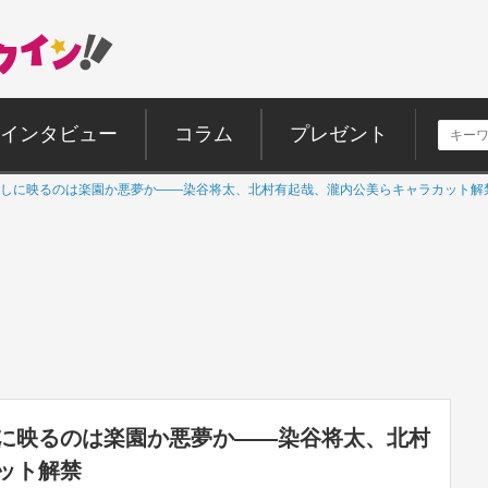
インタビュー
コラム
プレゼント
しに映るのは楽園か悪夢か――染谷将太、北村有起哉、瀧内公美らキャラカット解
に映るのは楽園か悪夢か――染谷将太、北村
ット解禁