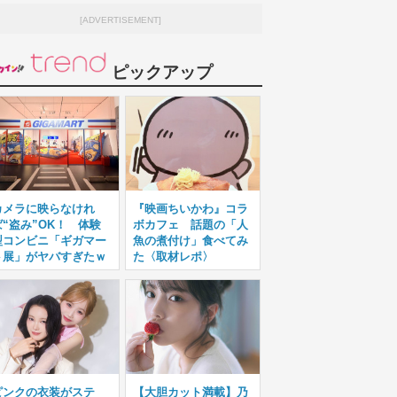
[ADVERTISEMENT]
ピックアップ
カメラに映らなけれ
『映画ちいかわ』コラ
ば“盗み”OK！ 体験
ボカフェ 話題の「人
型コンビニ「ギガマー
魚の煮付け」食べてみ
ト展」がヤバすぎたｗ
た〈取材レポ〉
ピンクの衣装がステ
【大胆カット満載】乃