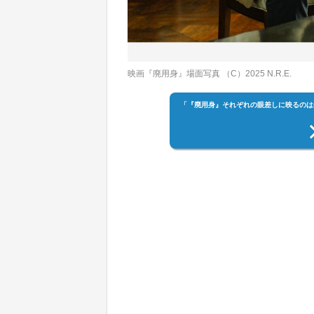
映画『廃用身』場面写真 （C）2025 N.R.E.
「『廃用身』それぞれの眼差しに映るのは