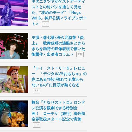
キタニタツヤがゲストアーティ
ストとの対バンを通して見せ
た、“攻めのモード” 「Hugs
Vol.6」神戸公演＜ライブレポー
ト＞
P R
主演・森七菜×長久允監督『炎
上』 歌舞伎町の過酷さときら
きらを独特の映像表現で描いた
衝撃作＜出演者コラム＞
P R
『トイ・ストーリー５』レビュ
ー 「デジタルVSおもちゃ」の
先にある“時が流れても変わら
ないもの”に目頭が熱くなる
P R
舞台『となりのトトロ』ロンド
ン公演を観劇できる特別企
画！ ローチケ［旅行］海外航
空券取扱スタート記念で実施
P R