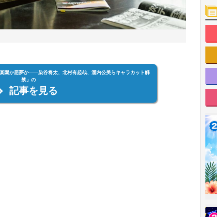
楽園か悪夢か――染谷将太、北村有起哉、瀧内公美らキャラカット解
禁」の
記事を見る