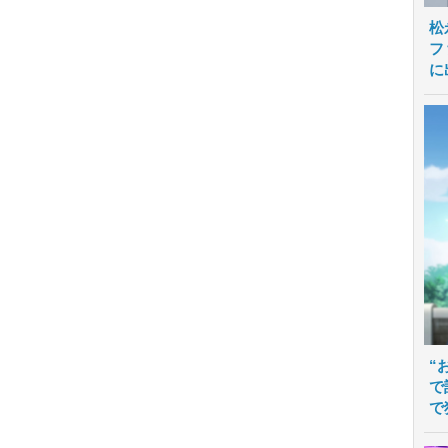
松
フ
に
“
で
で