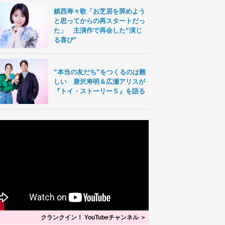
鎮西寿々歌「お芝居を辞めよう
と思ってからの再スタートだっ
た」 主演作で再会した“演じ
る喜び”
“本当の友だち”をつくるのは難
しい 唐沢寿明＆広瀬アリスが
『トイ・ストーリー５』を語る
クランクイン！ YouTubeチャンネル ＞