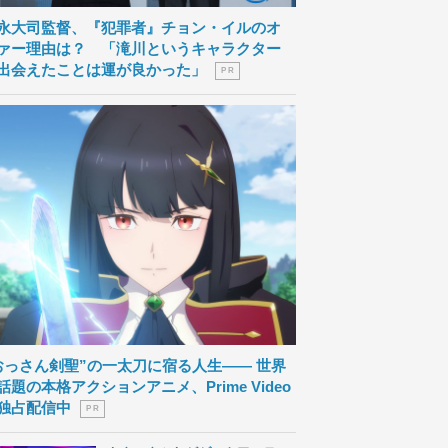
永大司監督、『犯罪者』チョン・イルのオ
ァー理由は？ 「滝川というキャラクター
出会えたことは運が良かった」
P R
おっさん剣聖”の一太刀に宿る人生―― 世界
話題の本格アクションアニメ、Prime Video
独占配信中
P R