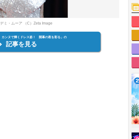
ムーア （C）Zeta Image
歳、カンヌで輝くドレス姿！ 開幕の夜を彩る」の
記事を見る