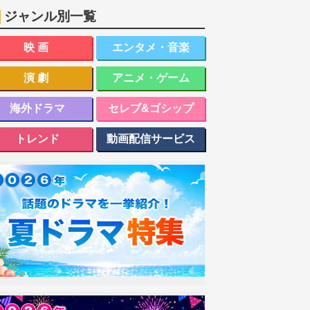
ジャンル別一覧
映画
エンタメ・音楽
演劇
アニメ・ゲーム
海外ドラマ
セレブ&ゴシップ
トレンド
動画配信サービス