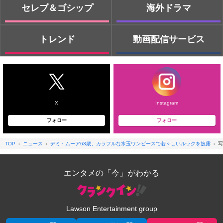
セレブ＆ゴシップ
海外ドラマ
トレンド
動画配信サービス
X
Instagram
フォロー
フォロー
TOP
ニュース
デミ・ムーア63歳、カラフルな水玉ワンピースで若々しいルックを披露
写
エンタメの「今」がわかる
Lawson Entertainment group