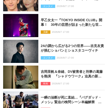
指輪を身に着けたトムも初キャッチ
エンタメ
2026/8/7 17:00
早乙女太一『TOKYO INSIDE CLUB』開
幕！ 30年の芸歴が詰まった新たな世界
観
演劇
2026/8/7 17:00
24の調から広がる2つの世界――吉見友貴
が挑むショパンとショスタコーヴィチ
エンタメ
2026/8/7 17:00
吉岡里帆＆奈緒、DV被害者と刑事の葛藤
を熱演 『シャドウワーク』迫真の新場
面写真公開
映画
2026/8/7 17:00
一瞬の油断が死に直結…『バグダッド・
メッシ』緊迫の検問シーン本編解禁 監
督メッセージも到着