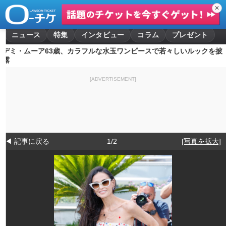
✕
ニュース
特集
インタビュー
コラム
プレゼント
デミ・ムーア63歳、カラフルな水玉ワンピースで若々しいルックを披
露
[ADVERTISEMENT]
◀ 記事に戻る
1/2
[写真を拡大]