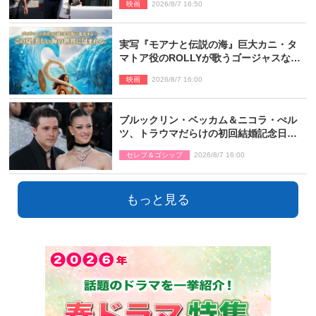
映画
2026/8/7 16:50
実写『モアナと伝説の海』巨大カニ・タ
マトア役のROLLYが歌うゴージャスな劇
中歌「シャイニー」本編映像解禁
映画
2026/8/7 16:00
ブルックリン・ベッカム＆ニコラ・ぺル
ツ、トラウマだらけの初回結婚記念日は
もう祝わない
セレブ＆ゴシップ
2026/8/7 16:00
もっと見る