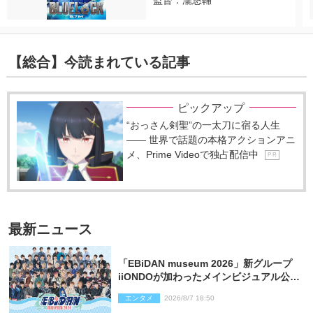
監督：瀧悠輔
【総合】今読まれている記事
ピックアップ
“おっさん剣聖”の一太刀に宿る人生
―― 世界で話題の本格アクションアニ
メ、Prime Videoで独占配信中
P R
最新ニュース
「EBiDAN museum 2026」新グループ
iiONDOが加わったメインビジュアル公
開！ 開催記念グッズラインナップも
エンタメ
2026/8/7 18:50