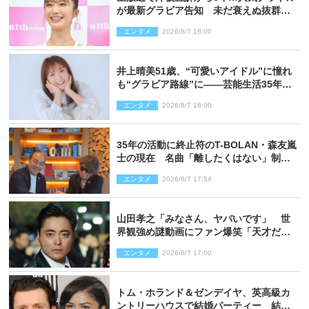
が最新グラビア告知 未だ衰えぬ抜群ス
タイルに反響
エンタメ
2026/8/7 18:00
井上晴美51歳、“可愛いアイドル”に憧れ
も“グラビア路線”に――芸能生活35年を
赤裸々に語る 27年ぶりに写真集発売
エンタメ
2026/8/7 18:00
35年の活動に終止符のT-BOLAN・森友嵐
士の現在 名曲「離したくはない」制作
秘話も
エンタメ
2026/8/7 17:54
山田孝之「みなさん、ヤバいです」 世
界観強め謎動画にファン爆笑「天才だ
わ」
エンタメ
2026/8/7 17:00
トム・ホランド＆ゼンデイヤ、英高級カ
ントリーハウスで結婚パーティー 結婚