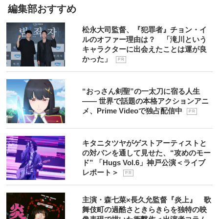
編集部おすすめ
松永大司監督、『犯罪者』チョン・イ
ルのオファー理由は？ 「滝川という
キャラクターに出会えたことは運が良
かった」
P R
“おっさん剣聖”の一太刀に宿る人生
―― 世界で話題の本格アクションアニ
メ、Prime Videoで独占配信中
P R
キタニタツヤがゲストアーティストと
の対バンを通して見せた、“攻めのモー
ド” 「Hugs Vol.6」神戸公演＜ライブ
レポート＞
P R
主演・森七菜×長久允監督『炎上』 歌
舞伎町の過酷さときらきらを独特の映