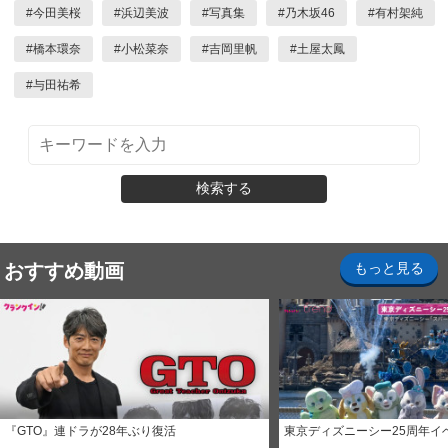
#
今田美桜
#
浜辺美波
#
写真集
#
乃木坂46
#
有村架純
#
橋本環奈
#
小松菜奈
#
吉岡里帆
#
土屋太鳳
#
与田祐希
検索する
おすすめ動画
もっと見る
『GTO』連ドラが28年ぶり復活
東京ディズニーシー25周年イ