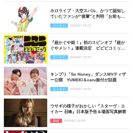
ホロライブ・大空スバル、かつて認知し
ていたファンが“後輩”と判明「お前もし
かしてあのときの？」
エンタメ
2026/8/7 18:15
『超かぐや姫！』初のスピンオフ『超か
ぐやメシ！』連載決定 ビビビコミック
創刊で31作品一挙公開
エンタメ
2026/8/7 18:05
キンプリ「So Honey」ダンスMVティザ
ー公開 YUMEKI＆caru振付が話題
エンタメ
2026/8/7 18:00
ウサギの様子がおかしい『スターヴ・エ
イカー 召喚』日本版予告＆場面写真解禁
映画
2026/8/7 18:00