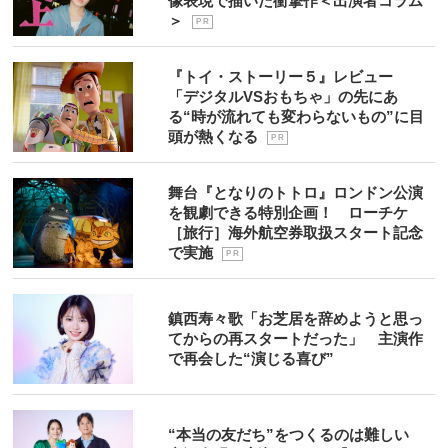
像表現で描いた衝撃作＜出演者コラム
＞
P R
『トイ・ストーリー５』レビュー
「デジタルVSおもちゃ」の先にあ
る“時が流れても変わらないもの”に目
頭が熱くなる
P R
舞台『となりのトトロ』ロンドン公演
を観劇できる特別企画！ ローチケ
［旅行］海外航空券取扱スタート記念
で実施
P R
鎮西寿々歌「お芝居を辞めようと思っ
てからの再スタートだった」 主演作
で再会した“演じる喜び”
“本当の友だち”をつくるのは難しい