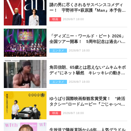
謎の男に尽くされるサスペンスコメディ
ー！ 宇野祥平×萩原護『Man』本予告＆
新ビジュアル解禁
映画
2026/8/7 18:00
「ディズニー・ワールド・ビート 2026」
全国ツアー開幕！ 5周年記念は過去ハイ
ライト＆クルーズ旅を大満喫！【潜入レ
エンタメ
2026/8/7 18:00
ポート】
角田信朗、65歳とは思えない“ムキムキボ
ディ”にネット騒然 キレッキレの動きを
披露
エンタメ
2026/8/7 18:00
ゆうばり国際映画祭観客賞受賞！ “終活
タクシー”ロードムービー『ごじゃっぺタ
クシー』10月公開＆予告解禁
映画
2026/8/7 18:00
生放送で降板直訴から6年…人気グラドル