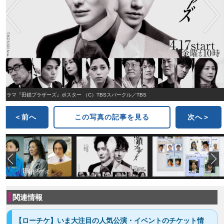
ドラマ『田鎖ブラザーズ』ポスター （C）TBSスパークル／TBS
＜前へ
この写真の記事を見る
次へ＞
関連情報
【ローチケ】いま大注目の人気公演・イベントのチケット情