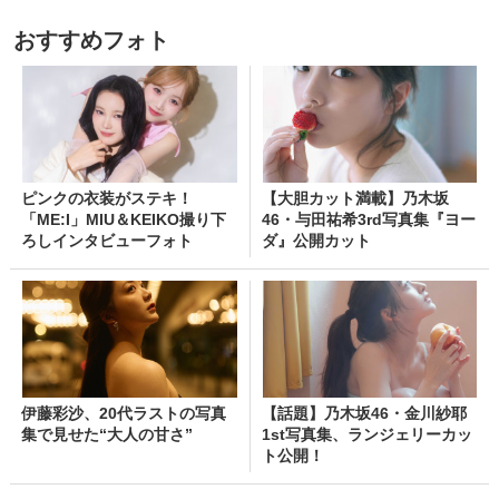
おすすめフォト
ピンクの衣装がステキ！
【大胆カット満載】乃木坂
「ME:I」MIU＆KEIKO撮り下
46・与田祐希3rd写真集『ヨー
ろしインタビューフォト
ダ』公開カット
伊藤彩沙、20代ラストの写真
【話題】乃木坂46・金川紗耶
集で見せた“大人の甘さ”
1st写真集、ランジェリーカッ
ト公開！