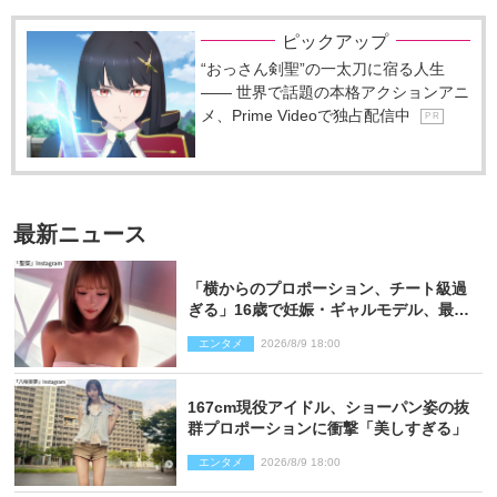
ピックアップ
“おっさん剣聖”の一太刀に宿る人生
―― 世界で話題の本格アクションアニ
メ、Prime Videoで独占配信中
P R
最新ニュース
「横からのプロポーション、チート級過
ぎる」16歳で妊娠・ギャルモデル、最新
投稿にネット衝撃「美しすぎる」
エンタメ
2026/8/9 18:00
167cm現役アイドル、ショーパン姿の抜
群プロポーションに衝撃「美しすぎる」
エンタメ
2026/8/9 18:00