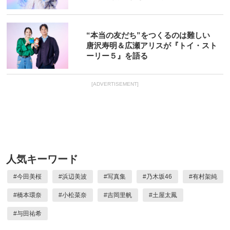
“本当の友だち”をつくるのは難しい
唐沢寿明＆広瀬アリスが『トイ・スト
ーリー５』を語る
[ADVERTISEMENT]
人気キーワード
#
今田美桜
#
浜辺美波
#
写真集
#
乃木坂46
#
有村架純
#
橋本環奈
#
小松菜奈
#
吉岡里帆
#
土屋太鳳
#
与田祐希