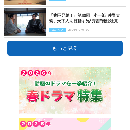
『豊臣兄弟！』第30回 “小一郎”仲野太
賀、天下人を目指す兄“秀吉”池松壮亮
と“清須会議”へ
エンタメ
2026/8/9 06:30
もっと見る