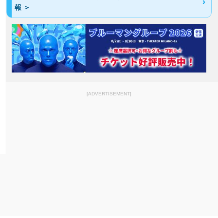
報 ＞
[ADVERTISEMENT]