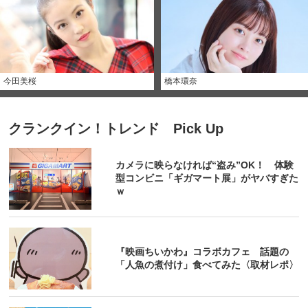
今田美桜
橋本環奈
クランクイン！トレンド Pick Up
カメラに映らなければ“盗み”OK！ 体験
型コンビニ「ギガマート展」がヤバすぎた
ｗ
『映画ちいかわ』コラボカフェ 話題の
「人魚の煮付け」食べてみた〈取材レポ〉