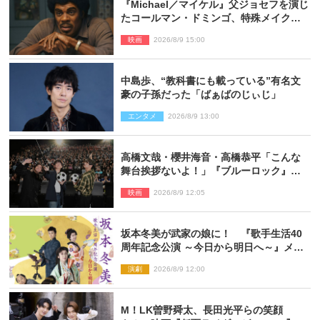
『Michael／マイケル』父ジョセフを演じ
たコールマン・ドミンゴ、特殊メイクに2
時間半かかっていた
映画
2026/8/9 15:00
中島歩、“教科書にも載っている”有名文
豪の子孫だった「ばぁばのじぃじ」
エンタメ
2026/8/9 13:00
高橋文哉・櫻井海音・高橋恭平「こんな
舞台挨拶ないよ！」『ブルーロック』自
由すぎるイベントレポート
映画
2026/8/9 12:05
坂本冬美が武家の娘に！ 『歌手生活40
周年記念公演 ～今日から明日へ～』メイ
ンビジュアル公開
演劇
2026/8/9 12:00
M！LK曽野舜太、長田光平らの笑顔