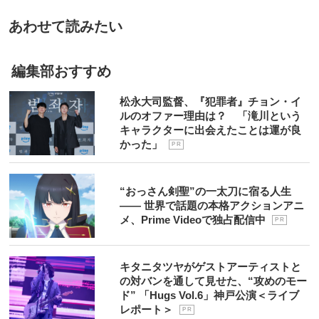
あわせて読みたい
編集部おすすめ
松永大司監督、『犯罪者』チョン・イ
ルのオファー理由は？ 「滝川という
キャラクターに出会えたことは運が良
かった」
P R
“おっさん剣聖”の一太刀に宿る人生
―― 世界で話題の本格アクションアニ
メ、Prime Videoで独占配信中
P R
キタニタツヤがゲストアーティストと
の対バンを通して見せた、“攻めのモー
ド” 「Hugs Vol.6」神戸公演＜ライブ
レポート＞
P R