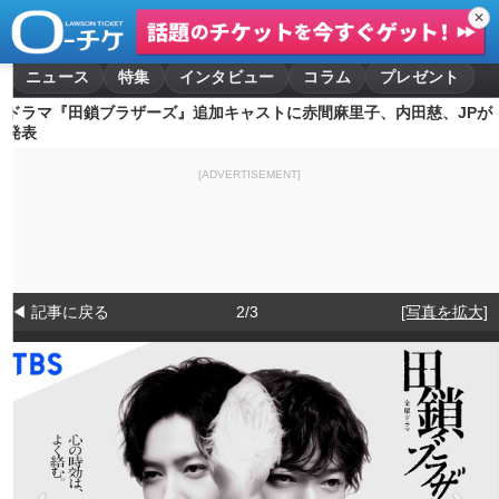
✕
ニュース
特集
インタビュー
コラム
プレゼント
ドラマ『田鎖ブラザーズ』追加キャストに赤間麻里子、内田慈、JPが
発表
[ADVERTISEMENT]
◀ 記事に戻る
2/3
[写真を拡大]