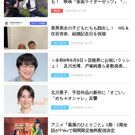
も！ 映画『仮面ライダーゼッツ』『超
宇宙刑事ギャバン インフィニティ』オフ
映画
2026/8/9 12:00
ショット到着
美男美女の子どもたちも顔出し！ HG＆
住谷杏奈、結婚記念日を祝福
エンタメ
2026/8/9 11:30
＜令和8年8月8日＞芸能界にお祝いラッシ
ュ！ 及川光博、戸塚純貴ら多数発表結
婚
エンタメ
2026/8/9 11:00
北川景子、手芸作品の新作に「すごい」
「めちゃオシャレ」反響
エンタメ
2026/8/9 11:00
アニメ『薬屋のひとりごと』1期・2期全
話がTVerで期間限定無料配信決定