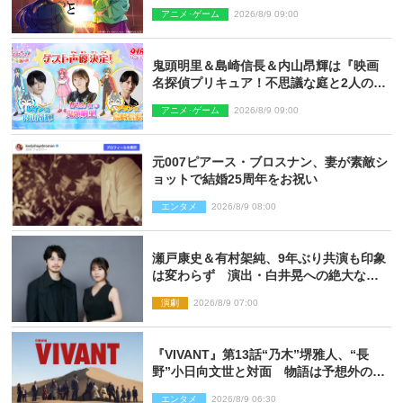
アニメ･ゲーム
2026/8/9 09:00
鬼頭明里＆島崎信長＆内山昂輝は『映画
名探偵プリキュア！不思議な庭と2人の秘
密』ゲスト声優に決定
アニメ･ゲーム
2026/8/9 09:00
元007ピアース・ブロスナン、妻が素敵シ
ョットで結婚25周年をお祝い
エンタメ
2026/8/9 08:00
瀬戸康史＆有村架純、9年ぶり共演も印象
は変わらず 演出・白井晃への絶大なる
信頼を胸に舞台『キュー』に挑む
演劇
2026/8/9 07:00
『VIVANT』第13話“乃木”堺雅人、“長
野”小日向文世と対面 物語は予想外の展
開へ
エンタメ
2026/8/9 06:30