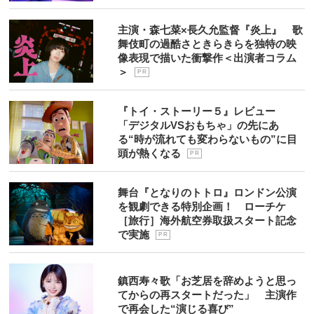
主演・森七菜×長久允監督『炎上』 歌
舞伎町の過酷さときらきらを独特の映
像表現で描いた衝撃作＜出演者コラム
＞
P R
『トイ・ストーリー５』レビュー
「デジタルVSおもちゃ」の先にあ
る“時が流れても変わらないもの”に目
頭が熱くなる
P R
舞台『となりのトトロ』ロンドン公演
を観劇できる特別企画！ ローチケ
［旅行］海外航空券取扱スタート記念
で実施
P R
鎮西寿々歌「お芝居を辞めようと思っ
てからの再スタートだった」 主演作
で再会した“演じる喜び”