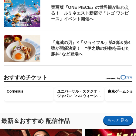
実写版『ONE PIECE』の世界観が味わえ
る！ ルミネエスト新宿で「レゴ ワンピ
ース」イベント開催へ
『鬼滅の刃』×「ジョイフル」第3弾＆第4
弾が開催決定！ “伊之助の好物を乗せた
豚丼”など登場へ
おすすめチケット
Cornelius
ユニバーサル・スタジオ・
東京ゲームショウ2
ジャパン「ハロウィーン・
ホラー・ナイト ～オール
ナイト～パス」
最新＆おすすめ 配信作品
もっと見る