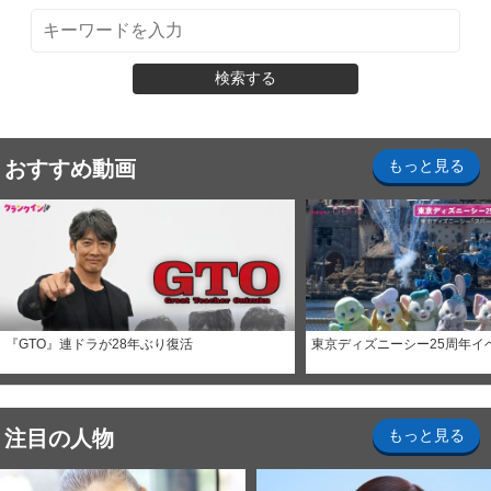
検索する
おすすめ動画
もっと見る
『GTO』連ドラが28年ぶり復活
東京ディズニーシー25周年イ
注目の人物
もっと見る