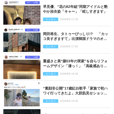
早見優、“花の82年組”同期アイドルと艶
やか浴衣姿「キャー」「眩しすぎます」
エンタメ
2026/8/9 17:30
岡田将生、タトゥーびっしり!? 「カッ
コ良すぎますて」出演韓国ドラマのオフ
ショ多数公開
エンタメ
2026/8/9 17:00
重盛さと美“築53年の実家”を自らリフォ
ームデザイン「凄っ！」「高級感ありま
くり」
エンタメ
2026/8/9 16:30
“素顔非公開”17歳紅白歌手「家族で初ハ
ワイ行ってきたよ」大胆肌見せショット
公開
エンタメ
2026/8/9 15:30