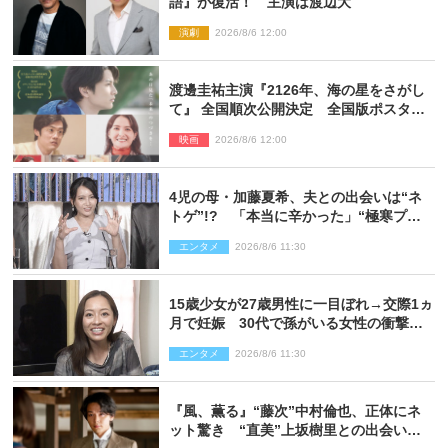
語』が復活！ 主演は渡辺大
演劇
2026/8/6 12:00
渡邊圭祐主演『2126年、海の星をさがし
て』 全国順次公開決定 全国版ポスター
解禁
映画
2026/8/6 12:00
4児の母・加藤夏希、夫との出会いは“ネ
トゲ”!? 「本当に辛かった」“極寒プロ
ポーズ”も告白
エンタメ
2026/8/6 11:30
15歳少女が27歳男性に一目ぼれ→交際1ヵ
月で妊娠 30代で孫がいる女性の衝撃半
生
エンタメ
2026/8/6 11:30
『風、薫る』“藤次”中村倫也、正体にネ
ット驚き “直美”上坂樹里との出会いに