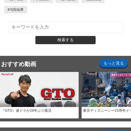
#
与田祐希
検索する
おすすめ動画
もっと見る
『GTO』連ドラが28年ぶり復活
東京ディズニーシー25周年イ