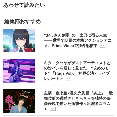
あわせて読みたい
編集部おすすめ
“おっさん剣聖”の一太刀に宿る人生
―― 世界で話題の本格アクションアニ
メ、Prime Videoで独占配信中
P R
キタニタツヤがゲストアーティストと
の対バンを通して見せた、“攻めのモー
ド” 「Hugs Vol.6」神戸公演＜ライブ
レポート＞
P R
主演・森七菜×長久允監督『炎上』 歌
舞伎町の過酷さときらきらを独特の映
像表現で描いた衝撃作＜出演者コラム
＞
P R