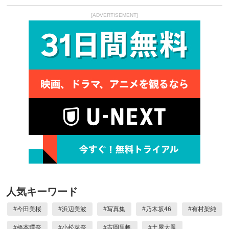
[ADVERTISEMENT]
人気キーワード
#
今田美桜
#
浜辺美波
#
写真集
#
乃木坂46
#
有村架純
#
橋本環奈
#
小松菜奈
#
吉岡里帆
#
土屋太鳳