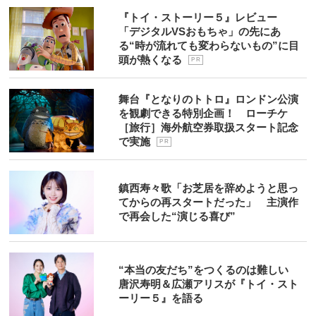
『トイ・ストーリー５』レビュー
「デジタルVSおもちゃ」の先にあ
る“時が流れても変わらないもの”に目
頭が熱くなる
P R
舞台『となりのトトロ』ロンドン公演
を観劇できる特別企画！ ローチケ
［旅行］海外航空券取扱スタート記念
で実施
P R
鎮西寿々歌「お芝居を辞めようと思っ
てからの再スタートだった」 主演作
で再会した“演じる喜び”
“本当の友だち”をつくるのは難しい
唐沢寿明＆広瀬アリスが『トイ・スト
ーリー５』を語る