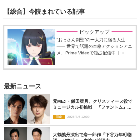
【総合】今読まれている記事
ピックアップ
“おっさん剣聖”の一太刀に宿る人生
―― 世界で話題の本格アクションアニ
メ、Prime Videoで独占配信中
P R
最新ニュース
元ME:I・飯田栞月、クリスティーヌ役で
ミュージカル初挑戦 『ファントム』
2027年上演
演劇
2026/8/6 12:00
大鶴義丹演出で唐十郎作『下谷万年町物