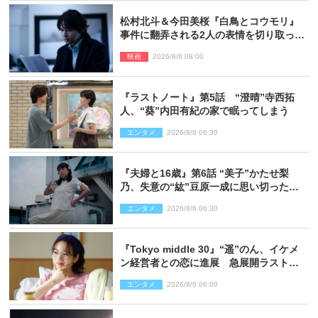
松村北斗＆今田美桜『白鳥とコウモリ』
事件に翻弄される2人の表情を切り取った
場面写真解禁
映画
2026/8/6 08:00
『ラストノート』第5話 “澄晴”寺西拓
人、“葵”内田有紀の家で眠ってしまう
エンタメ
2026/8/6 06:30
『夫婦と16歳』第6話 “美子”かたせ梨
乃、失意の“紘”豆原一成に思い切ったプ
レゼント
エンタメ
2026/8/6 06:30
『Tokyo middle 30』“遥”のん、イケメ
ン経営者との恋に進展 急展開ラストに
騒然「え…いきなり」「嫌な予感」
エンタメ
2026/8/6 06:00