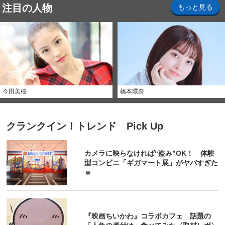
注目の人物
もっと見る
今田美桜
橋本環奈
クランクイン！トレンド Pick Up
カメラに映らなければ“盗み”OK！ 体験
型コンビニ「ギガマート展」がヤバすぎた
ｗ
『映画ちいかわ』コラボカフェ 話題の