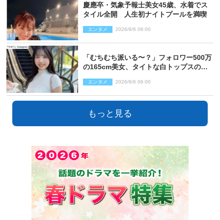
慶應卒・気象予報士美女45歳、水着でス
タイル全開 人生初ナイトプールを満喫
エンタメ
2026/8/6 06:00
「むちむち派いる〜？」フォロワー500万
の165cm美女、タイトな白トップスの抜
群プロポーションにネット衝撃
エンタメ
2026/8/6 06:00
もっと見る