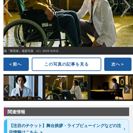
映画『廃用身』場面写真 （C）2025 N.R.E.
＜前へ
この写真の記事を見る
次へ＞
関連情報
【注目のチケット】舞台挨拶・ライブビューイングなどの注
目情報はこちら ＞