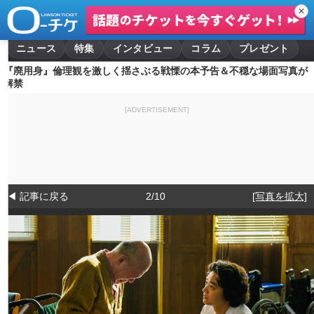
✕
ニュース
特集
インタビュー
コラム
プレゼント
『廃用身』倫理観を激しく揺さぶる戦慄の本予告＆不穏な場面写真が
解禁
[ADVERTISEMENT]
◀ 記事に戻る
2/10
[写真を拡大]