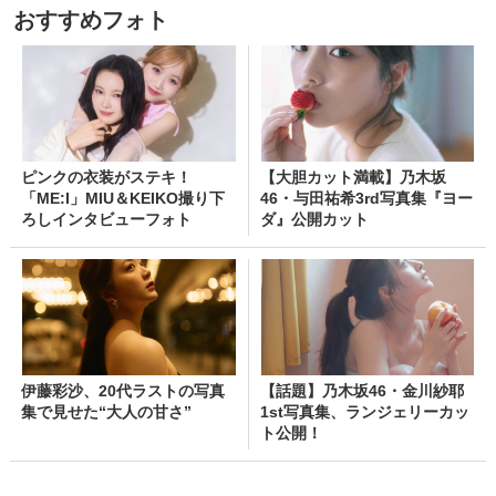
おすすめフォト
ピンクの衣装がステキ！
【大胆カット満載】乃木坂
「ME:I」MIU＆KEIKO撮り下
46・与田祐希3rd写真集『ヨー
ろしインタビューフォト
ダ』公開カット
伊藤彩沙、20代ラストの写真
【話題】乃木坂46・金川紗耶
集で見せた“大人の甘さ”
1st写真集、ランジェリーカッ
ト公開！