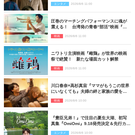
も反響「力になってくれそう」「仲良く
エンタメ
2026/8/6 11:00
しなよ！」
圧巻のマーチングパフォーマンスに魂が
震える！ 台湾発の青春“部活”映画『進
行曲 マーチングボーイズ』予告解禁
映画
2026/8/6 11:00
ニワトリ主演映画『雌鶏』が世界の映画
祭で絶賛！ 新たな場面カット解禁
映画
2026/8/6 11:00
川口春奈×高杉真宙『ママがもうこの世界
にいなくても』夫婦の絆と家族の愛を映
す場面写真公開
映画
2026/8/6 10:00
『豊臣兄弟！』で注目の夏生大湖、初写
真集『OmiOmi』9.18発売決定＆先行カッ
ト解禁
エンタメ
2026/8/6 10:00