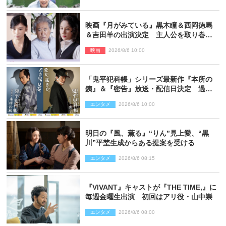
映画『月がみている』黒木瞳＆西岡徳馬
＆吉田羊の出演決定 主人公を取り巻く
重要人物を演じる
映画
2026/8/6 10:00
「鬼平犯科帳」シリーズ最新作『本所の
銕』＆『密告』放送・配信日決定 過去
と現在が繋がるビジュアルも解禁
エンタメ
2026/8/6 10:00
明日の『風、薫る』“りん”見上愛、“黒
川”平埜生成からある提案を受ける
エンタメ
2026/8/6 08:15
『VIVANT』キャストが『THE TIME,』に
毎週金曜生出演 初回はアリ役・山中崇
エンタメ
2026/8/6 08:00