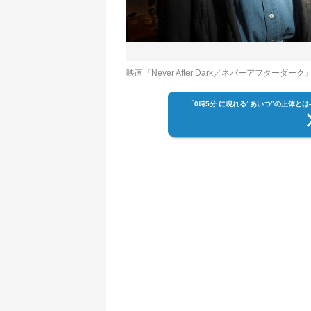
映画『Never After Dark／ネバーアフターダーク』場面写真 （
「0時5分 に現れる“あいつ”の正体