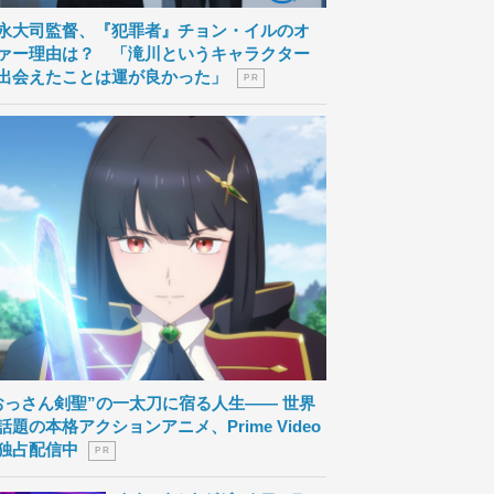
永大司監督、『犯罪者』チョン・イルのオ
ァー理由は？ 「滝川というキャラクター
出会えたことは運が良かった」
P R
おっさん剣聖”の一太刀に宿る人生―― 世界
話題の本格アクションアニメ、Prime Video
独占配信中
P R