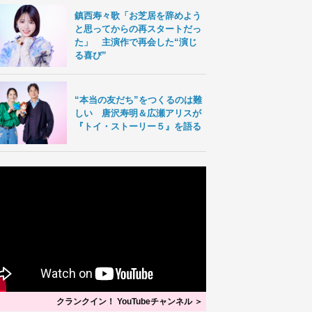
鎮西寿々歌「お芝居を辞めよう
と思ってからの再スタートだっ
た」 主演作で再会した“演じ
る喜び”
“本当の友だち”をつくるのは難
しい 唐沢寿明＆広瀬アリスが
『トイ・ストーリー５』を語る
クランクイン！ YouTubeチャンネル ＞