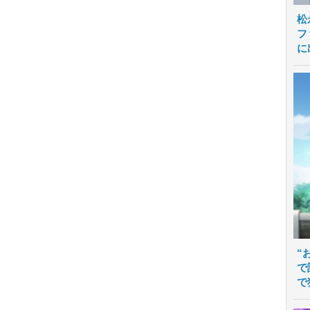
松
フ
に
“
で
で