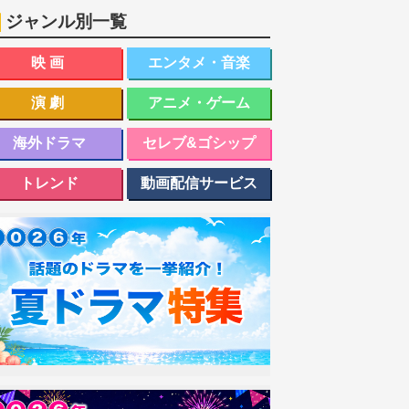
ジャンル別一覧
映画
エンタメ・音楽
演劇
アニメ・ゲーム
海外ドラマ
セレブ&ゴシップ
トレンド
動画配信サービス