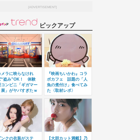
[ADVERTISEMENT]
ピックアップ
カメラに映らなけれ
『映画ちいかわ』コラ
ば“盗み”OK！ 体験
ボカフェ 話題の「人
型コンビニ「ギガマー
魚の煮付け」食べてみ
ト展」がヤバすぎたｗ
た〈取材レポ〉
ピンクの衣装がステ
【大胆カット満載】乃