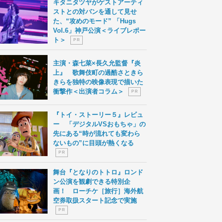
キタニタツヤがゲストアーティ
ストとの対バンを通して見せ
た、“攻めのモード” 「Hugs
Vol.6」神戸公演＜ライブレポー
ト＞
P R
主演・森七菜×長久允監督『炎
上』 歌舞伎町の過酷さときら
きらを独特の映像表現で描いた
衝撃作＜出演者コラム＞
P R
『トイ・ストーリー５』レビュ
ー 「デジタルVSおもちゃ」の
先にある“時が流れても変わら
ないもの”に目頭が熱くなる
P R
舞台『となりのトトロ』ロンド
ン公演を観劇できる特別企
画！ ローチケ［旅行］海外航
空券取扱スタート記念で実施
P R