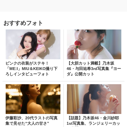
おすすめフォト
ピンクの衣装がステキ！
【大胆カット満載】乃木坂
「ME:I」MIU＆KEIKO撮り下
46・与田祐希3rd写真集『ヨー
ろしインタビューフォト
ダ』公開カット
伊藤彩沙、20代ラストの写真
【話題】乃木坂46・金川紗耶
集で見せた“大人の甘さ”
1st写真集、ランジェリーカッ