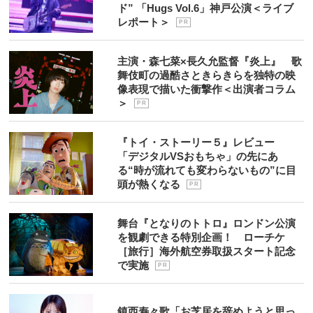
ド” 「Hugs Vol.6」神戸公演＜ライブ
レポート＞
P R
主演・森七菜×長久允監督『炎上』 歌
舞伎町の過酷さときらきらを独特の映
像表現で描いた衝撃作＜出演者コラム
＞
P R
『トイ・ストーリー５』レビュー
「デジタルVSおもちゃ」の先にあ
る“時が流れても変わらないもの”に目
頭が熱くなる
P R
舞台『となりのトトロ』ロンドン公演
を観劇できる特別企画！ ローチケ
［旅行］海外航空券取扱スタート記念
で実施
P R
鎮西寿々歌「お芝居を辞めようと思っ