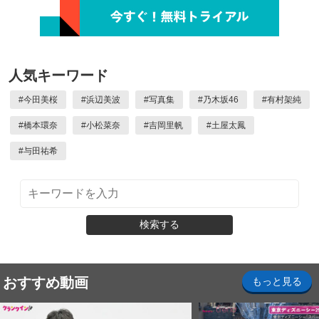
人気キーワード
#
今田美桜
#
浜辺美波
#
写真集
#
乃木坂46
#
有村架純
#
橋本環奈
#
小松菜奈
#
吉岡里帆
#
土屋太鳳
#
与田祐希
検索する
おすすめ動画
もっと見る