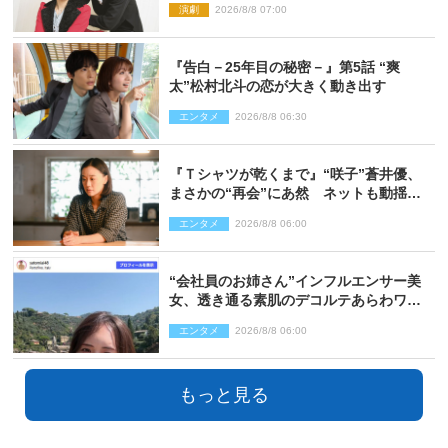
演劇
2026/8/8 07:00
『告白－25年目の秘密－』第5話 “爽
太”松村北斗の恋が大きく動き出す
エンタメ
2026/8/8 06:30
『Ｔシャツが乾くまで』“咲子”蒼井優、
まさかの“再会”にあ然 ネットも動揺
「びっくりした!!」「今さら?!」（ネタバ
エンタメ
2026/8/8 06:00
レあり）
“会社員のお姉さん”インフルエンサー美
女、透き通る素肌のデコルテあらわワン
ピ姿に反響
エンタメ
2026/8/8 06:00
もっと見る