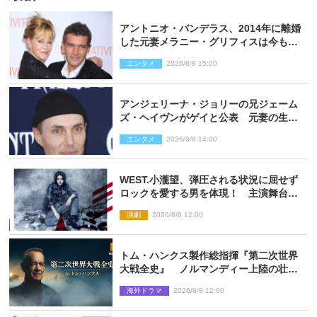
アントニオ・バンデラス、2014年に離婚
した元妻メラニー・グリフィスは今も
「親友の一人」
エンタメ
2026/8/8 15:00
アンジェリーナ・ジョリーの兄ジェーム
ズ・ヘイヴンがゲイと公表 元妻の生配
信で明らかに
エンタメ
2026/8/8 14:00
WEST.小瀧望、弾圧される状況に屈せず
ロックを愛する男を体現！ 主演舞台
『ロックンロール』ビジュアル解禁
演劇
2026/8/8 12:00
トム・ハンクス製作総指揮『第二次世界
大戦全史』 ノルマンディー上陸の壮絶
な戦場を収めた特別映像解禁
海外ドラマ
2026/8/8 12:00