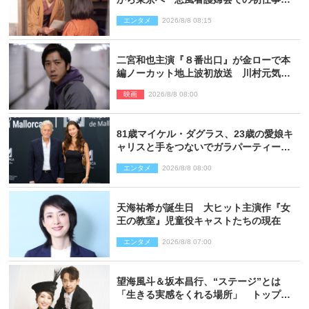
向かう
エンタメ
2026/8/8 08:15
二宮和也主演『８番出口』が金ローで本
編ノーカット地上波初放送 川村元気監
督＆二宮コメント到着
映画
2026/8/8 08:00
81歳マイケル・ダグラス、23歳の愛娘キ
ャリスと手をつないでガラパーティーに
来場
エンタメ
2026/8/8 08:00
天海祐希が誕生日 大ヒット主演作『女
王の教室』児童役キャストたちの現在
エンタメ
2026/8/8 07:00
望海風斗＆坂本昌行、“ステージ”とは
「生きる実感をくれる場所」 トップを
走り続ける原動力を語る