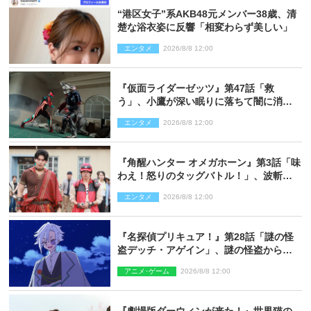
“港区女子”系AKB48元メンバー38歳、清
楚な浴衣姿に反響「相変わらず美しい」
エンタメ
2026/8/8 12:00
『仮面ライダーゼッツ』第47話「救
う」、小鷹が深い眠りに落ちて闇に消え
る…？
エンタメ
2026/8/8 12:00
『角醒ハンター オメガホーン』第3話「味
わえ！怒りのタッグバトル！」、波斬の
ギリコがハンターバトルを挑んできた！
エンタメ
2026/8/8 12:00
『名探偵プリキュア！』第28話「謎の怪
盗デッチ・アゲイン」、謎の怪盗から不
思議な予告状が届く
アニメ･ゲーム
2026/8/8 12:00