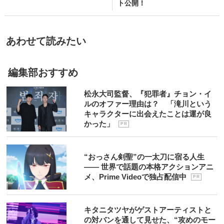
ト公開！
あわせて読みたい
編集部おすすめ
松永大司監督、『犯罪者』チョン・イ
ルのオファー理由は？ 「滝川という
キャラクターに出会えたことは運が良
かった」
P R
“おっさん剣聖”の一太刀に宿る人生
―― 世界で話題の本格アクションアニ
メ、Prime Videoで独占配信中
P R
キタニタツヤがゲストアーティストと
の対バンを通して見せた、“攻めのモー