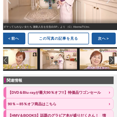
『ダマってられない女たち 激動人生を生告白SP』より （C）AbemaTV,Inc.
＜前へ
この写真の記事を見る
次へ＞
関連情報
【DVD＆Blu-rayが最大90％オフ!!】特価品ワゴンセール
90％～85％オフ商品はこちら
【HMV＆BOOKS】話題のグラビア本が盛りだくさん！ 情