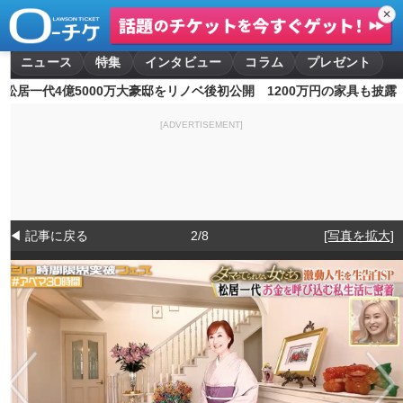
✕
ニュース
特集
インタビュー
コラム
プレゼント
松居一代4億5000万大豪邸をリノベ後初公開 1200万円の家具も披露
[ADVERTISEMENT]
◀ 記事に戻る
2/8
[写真を拡大]