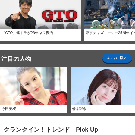
『GTO』連ドラが28年ぶり復活
東京ディズニーシー25周年イ
注目の人物
もっと見る
今田美桜
橋本環奈
クランクイン！トレンド Pick Up