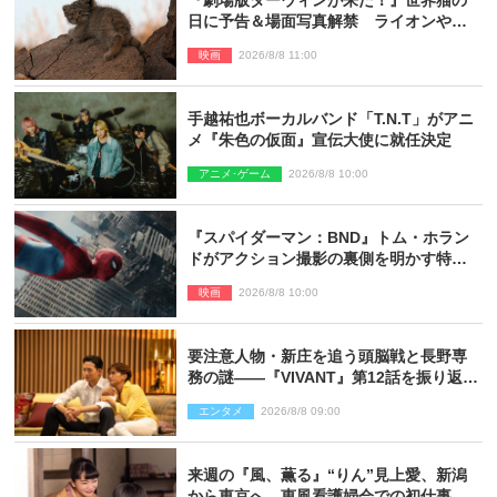
『劇場版ダーウィンが来た！』世界猫の
日に予告＆場面写真解禁 ライオンやマ
ヌルネコの赤ちゃんが大集合
映画
2026/8/8 11:00
手越祐也ボーカルバンド「T.N.T」がアニ
メ『朱色の仮面』宣伝大使に就任決定
アニメ･ゲーム
2026/8/8 10:00
『スパイダーマン：BND』トム・ホラン
ドがアクション撮影の裏側を明かす特別
映像解禁
映画
2026/8/8 10:00
要注意人物・新庄を追う頭脳戦と長野専
務の謎――『VIVANT』第12話を振り返
る！
エンタメ
2026/8/8 09:00
来週の『風、薫る』“りん”見上愛、新潟
から東京へ 恵風看護婦会での初仕事に