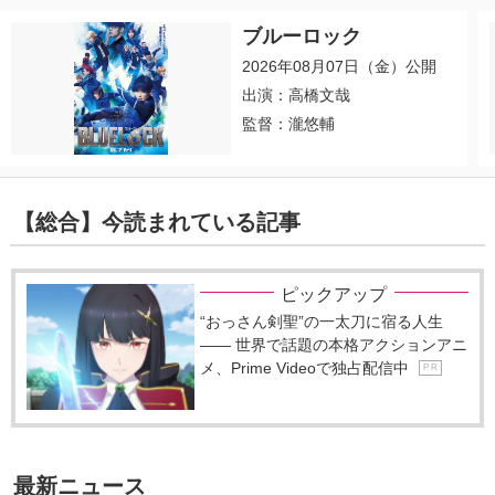
ブルーロック
2026年08月07日（金）公開
出演：高橋文哉
監督：瀧悠輔
【総合】今読まれている記事
ピックアップ
“おっさん剣聖”の一太刀に宿る人生
―― 世界で話題の本格アクションアニ
メ、Prime Videoで独占配信中
P R
最新ニュース