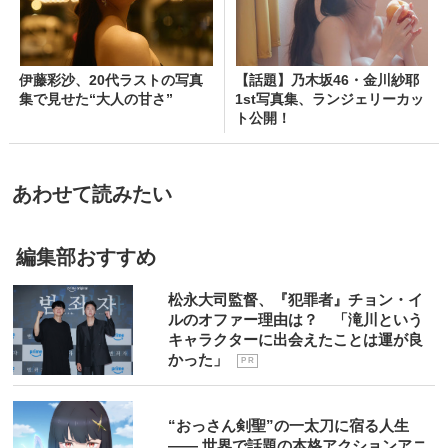
伊藤彩沙、20代ラストの写真
【話題】乃木坂46・金川紗耶
集で見せた“大人の甘さ”
1st写真集、ランジェリーカッ
ト公開！
あわせて読みたい
編集部おすすめ
松永大司監督、『犯罪者』チョン・イ
ルのオファー理由は？ 「滝川という
キャラクターに出会えたことは運が良
かった」
P R
“おっさん剣聖”の一太刀に宿る人生
―― 世界で話題の本格アクションアニ