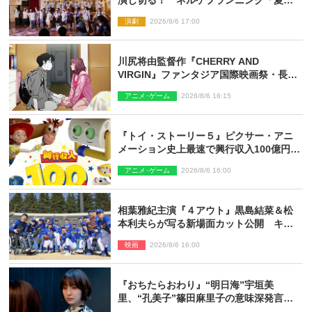
み！オン・ワークショップ2026」レポー
演劇
2026/8/6 17:00
ト【最終日】
川尻将由監督作『CHERRY AND
VIRGIN』ファンタジア国際映画祭・長編
アニメ部門で観客賞・金賞受賞！
アニメ･ゲーム
2026/8/6 16:15
『トイ・ストーリー５』ピクサー・アニ
メーション史上最速で興行収入100億円突
破 シリーズNo.1興収が目前
アニメ･ゲーム
2026/8/6 16:00
相葉雅紀主演『４アウト』黒島結菜＆松
本利夫らが写る新場面カット公開 キャ
スト登壇イベントも決定
映画
2026/8/6 16:00
『おちたらおわり』“明日海”宇垣美
里、“孔美子”篠田麻里子の意味深発言に
絶句 ネット驚き「まさか」「意外な展