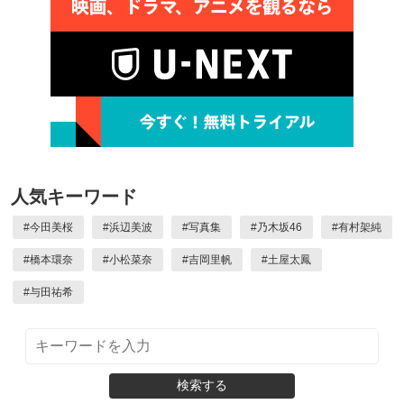
人気キーワード
#
今田美桜
#
浜辺美波
#
写真集
#
乃木坂46
#
有村架純
#
橋本環奈
#
小松菜奈
#
吉岡里帆
#
土屋太鳳
#
与田祐希
検索する