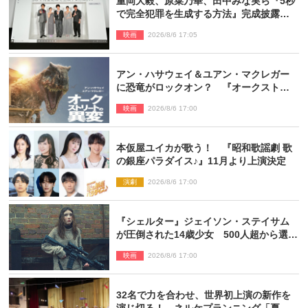
重岡大毅、原菜乃華、田中みな実ら『5秒
で完全犯罪を生成する方法』完成披露に
登壇！ それぞれのAI活用術も発表
映画
2026/8/6 17:05
アン・ハサウェイ＆ユアン・マクレガー
に恐竜がロックオン？ 『オークストリ
ートの異変』新ビジュアル＆本編映像初
映画
2026/8/6 17:00
解禁
本仮屋ユイカが歌う！ 『昭和歌謡劇 歌
の銀座パラダイス♪』11月より上演決定
演劇
2026/8/6 17:00
『シェルター』ジェイソン・ステイサム
が圧倒された14歳少女 500人超から選出
された新鋭ボディ・レイ・ブレスナック
映画
2026/8/6 17:00
とは
32名で力を合わせ、世界初上演の新作を
演じ切る！ ネルケプランニング「夏休