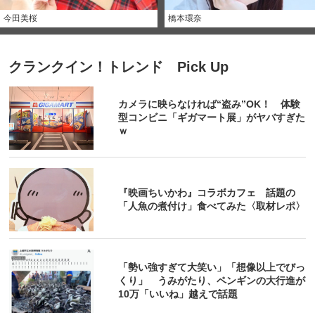
今田美桜
橋本環奈
クランクイン！トレンド Pick Up
カメラに映らなければ“盗み”OK！ 体験
型コンビニ「ギガマート展」がヤバすぎた
ｗ
『映画ちいかわ』コラボカフェ 話題の
「人魚の煮付け」食べてみた〈取材レポ〉
「勢い強すぎて大笑い」「想像以上でびっ
くり」 うみがたり、ペンギンの大行進が
10万「いいね」越えで話題