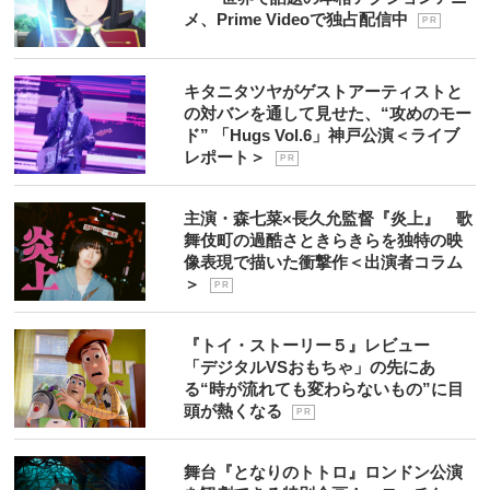
メ、Prime Videoで独占配信中
P R
キタニタツヤがゲストアーティストと
の対バンを通して見せた、“攻めのモー
ド” 「Hugs Vol.6」神戸公演＜ライブ
レポート＞
P R
主演・森七菜×長久允監督『炎上』 歌
舞伎町の過酷さときらきらを独特の映
像表現で描いた衝撃作＜出演者コラム
＞
P R
『トイ・ストーリー５』レビュー
「デジタルVSおもちゃ」の先にあ
る“時が流れても変わらないもの”に目
頭が熱くなる
P R
舞台『となりのトトロ』ロンドン公演