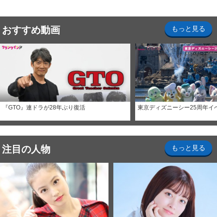
おすすめ動画
もっと見る
『GTO』連ドラが28年ぶり復活
東京ディズニーシー25周年イ
注目の人物
もっと見る