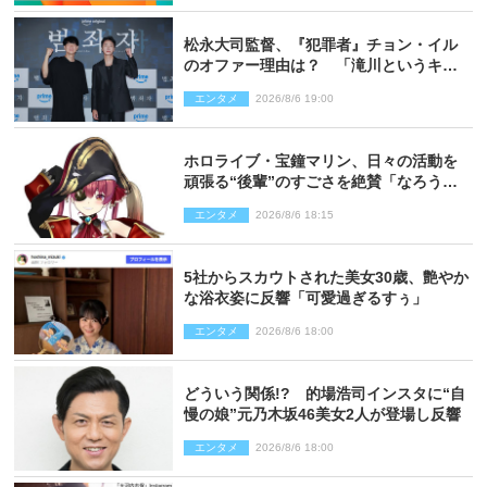
松永大司監督、『犯罪者』チョン・イル
のオファー理由は？ 「滝川というキャ
ラクターに出会えたことは本当に運が良
エンタメ
2026/8/6 19:00
かった」
ホロライブ・宝鐘マリン、日々の活動を
頑張る“後輩”のすごさを絶賛「なろう系
主人公まである」
エンタメ
2026/8/6 18:15
5社からスカウトされた美女30歳、艶やか
な浴衣姿に反響「可愛過ぎるすぅ」
エンタメ
2026/8/6 18:00
どういう関係!? 的場浩司インスタに“自
慢の娘”元乃木坂46美女2人が登場し反響
エンタメ
2026/8/6 18:00