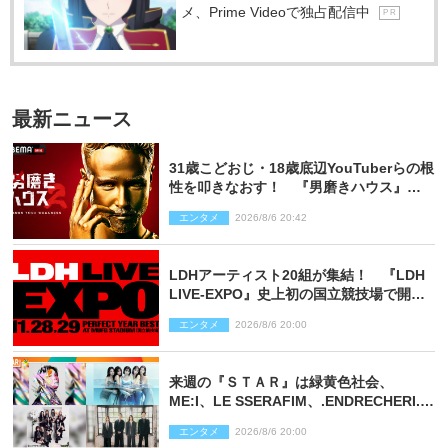
メ、Prime Videoで独占配信中
P R
最新ニュース
31歳こどおじ・18歳底辺YouTuberらの根
性を叩きなおす！ 『男磨きハウス』第2
弾コーチ陣発表
エンタメ
2026/8/6 20:42
LDHアーティスト20組が集結！ 『LDH
LIVE‐EXPO』史上初の国立競技場で開催
決定
エンタメ
2026/8/6 20:00
来週の『ＳＴＡＲ』は緑黄色社会、
ME:I、LE SSERAFIM、.ENDRECHERI.が
話題曲をパフォーマンス！
エンタメ
2026/8/6 20:00