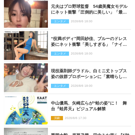
元夫はプロ野球監督 54歳美魔女モデル
にネット衝撃「圧倒的に美しい」「最強
クラス」「うっとり」
エンタメ
2026/8/6 18:00
“役満ボディ”岡田紗佳、ブルーのドレス
姿にネット衝撃「美しすぎる」「ナイ
ス」
エンタメ
2026/8/6 18:00
現役薬剤師グラドル、白ミニ丈トップス
姿の抜群プロポーションに「素晴らしす
ぎる」「すっっっご！」とネット絶賛
エンタメ
2026/8/6 18:00
中山優馬、矢崎広らが“蛙の姿”に！ 舞
台『蛙昇天』ビジュアル解禁
演劇
2026/8/6 17:30