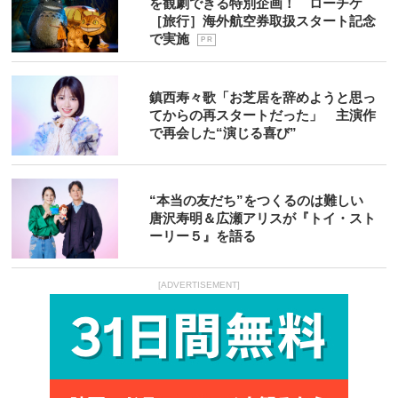
を観劇できる特別企画！ ローチケ
［旅行］海外航空券取扱スタート記念
で実施
P R
鎮西寿々歌「お芝居を辞めようと思っ
てからの再スタートだった」 主演作
で再会した“演じる喜び”
“本当の友だち”をつくるのは難しい
唐沢寿明＆広瀬アリスが『トイ・スト
ーリー５』を語る
[ADVERTISEMENT]