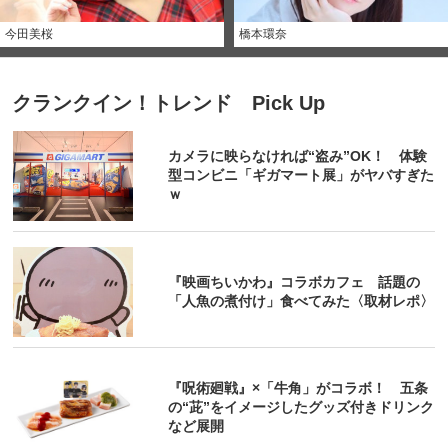
今田美桜
橋本環奈
クランクイン！トレンド Pick Up
カメラに映らなければ“盗み”OK！ 体験
型コンビニ「ギガマート展」がヤバすぎた
ｗ
『映画ちいかわ』コラボカフェ 話題の
「人魚の煮付け」食べてみた〈取材レポ〉
『呪術廻戦』×「牛角」がコラボ！ 五条
の“茈”をイメージしたグッズ付きドリンク
など展開