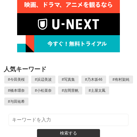
人気キーワード
#
今田美桜
#
浜辺美波
#
写真集
#
乃木坂46
#
有村架純
#
橋本環奈
#
小松菜奈
#
吉岡里帆
#
土屋太鳳
#
与田祐希
検索する