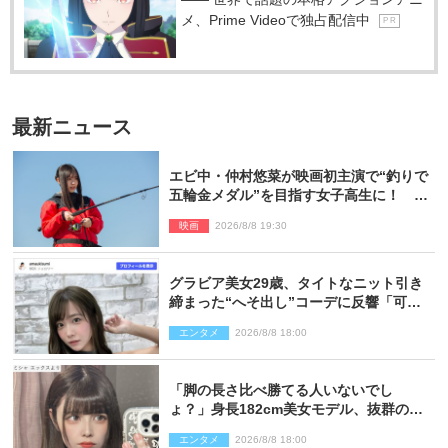
メ、Prime Videoで独占配信中
P R
最新ニュース
エビ中・仲村悠菜が映画初主演で“釣りで
五輪金メダル”を目指す女子高生に！ 映
画『つりこまち』今秋公開
映画
2026/8/8 19:30
グラビア美女29歳、タイトなニット引き
締まった“へそ出し”コーデに反響「可愛
い過ぎる」
エンタメ
2026/8/8 18:00
「脚の長さ比べ勝てる人いないでし
ょ？」身長182cm美女モデル、抜群のプ
ロポーションにネット衝撃
エンタメ
2026/8/8 18:00