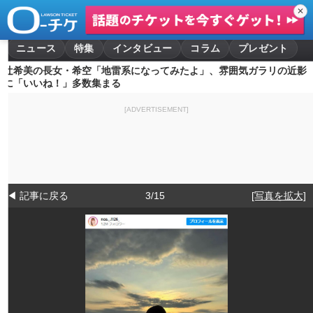
✕
ニュース
特集
インタビュー
コラム
プレゼント
辻希美の長女・希空「地雷系になってみたよ」、雰囲気ガラリの近影
に「いいね！」多数集まる
[ADVERTISEMENT]
◀ 記事に戻る
3/15
[写真を拡大]