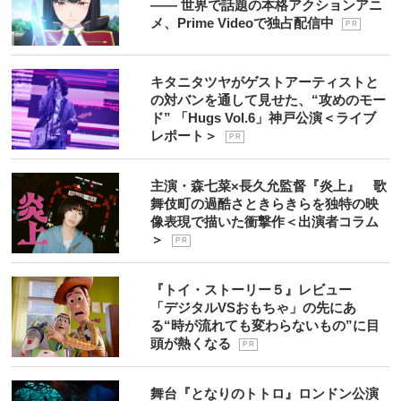
―― 世界で話題の本格アクションアニ
メ、Prime Videoで独占配信中
P R
キタニタツヤがゲストアーティストと
の対バンを通して見せた、“攻めのモー
ド” 「Hugs Vol.6」神戸公演＜ライブ
レポート＞
P R
主演・森七菜×長久允監督『炎上』 歌
舞伎町の過酷さときらきらを独特の映
像表現で描いた衝撃作＜出演者コラム
＞
P R
『トイ・ストーリー５』レビュー
「デジタルVSおもちゃ」の先にあ
る“時が流れても変わらないもの”に目
頭が熱くなる
P R
舞台『となりのトトロ』ロンドン公演