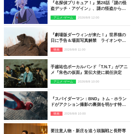
『名探偵プリキュア！』第28話「謎の怪
盗デッチ・アゲイン」、謎の怪盗から不
思議な予告状が届く
アニメ･ゲーム
2026/8/8 12:00
『劇場版ダーウィンが来た！』世界猫の
日に予告＆場面写真解禁 ライオンやマ
ヌルネコの赤ちゃんが大集合
映画
2026/8/8 11:00
手越祐也ボーカルバンド「T.N.T」がアニ
メ『朱色の仮面』宣伝大使に就任決定
アニメ･ゲーム
2026/8/8 10:00
『スパイダーマン：BND』トム・ホラン
ドがアクション撮影の裏側を明かす特別
映像解禁
映画
2026/8/8 10:00
要注意人物・新庄を追う頭脳戦と長野専