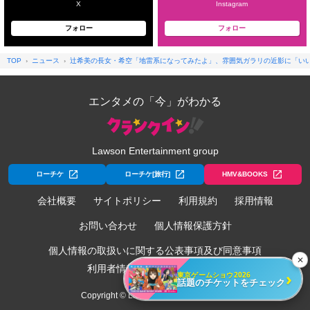
X
Instagram
フォロー
フォロー
TOP
ニュース
辻希美の長女・希空「地雷系になってみたよ」、雰囲気ガラリの近影に「い
エンタメの「今」がわかる
Lawson Entertainment group
ローチケ
ローチケ[旅行]
HMV&BOOKS
会社概要
サイトポリシー
利用規約
採用情報
お問い合わせ
個人情報保護方針
個人情報の取扱いに関する公表事項及び同意事項
✕
利用者情報の外部送信について
›
東京ゲームショウ2026
話題のチケットをチェック
Copyright © Lawson Entertainment, Inc.