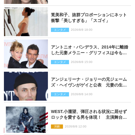
筧美和子、抜群プロポーションにネット
衝撃「美しすぎる」「スゴイ」
エンタメ
2026/8/8 18:00
アントニオ・バンデラス、2014年に離婚
した元妻メラニー・グリフィスは今も
「親友の一人」
エンタメ
2026/8/8 15:00
アンジェリーナ・ジョリーの兄ジェーム
ズ・ヘイヴンがゲイと公表 元妻の生配
信で明らかに
エンタメ
2026/8/8 14:00
WEST.小瀧望、弾圧される状況に屈せず
ロックを愛する男を体現！ 主演舞台
『ロックンロール』ビジュアル解禁
演劇
2026/8/8 12:00