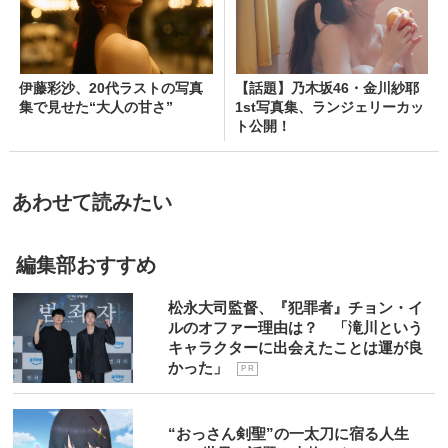
伊藤彩沙、20代ラストの写真
【話題】乃木坂46・金川紗耶
集で見せた“大人の甘さ”
1st写真集、ランジェリーカッ
ト公開！
あわせて読みたい
編集部おすすめ
松永大司監督、『犯罪者』チョン・イ
ルのオファー理由は？ 「滝川という
キャラクターに出会えたことは運が良
かった」
P R
“おっさん剣聖”の一太刀に宿る人生