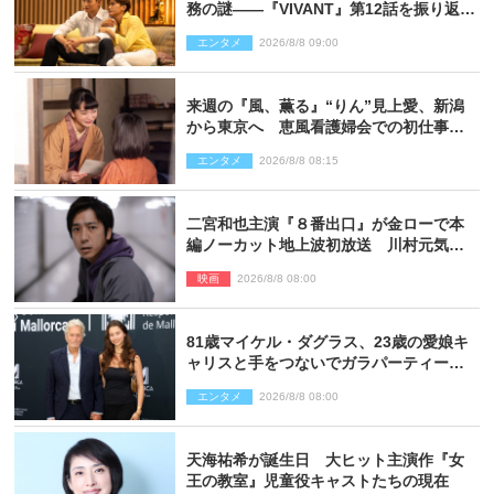
務の謎――『VIVANT』第12話を振り返
る！
エンタメ
2026/8/8 09:00
来週の『風、薫る』“りん”見上愛、新潟
から東京へ 恵風看護婦会での初仕事に
向かう
エンタメ
2026/8/8 08:15
二宮和也主演『８番出口』が金ローで本
編ノーカット地上波初放送 川村元気監
督＆二宮コメント到着
映画
2026/8/8 08:00
81歳マイケル・ダグラス、23歳の愛娘キ
ャリスと手をつないでガラパーティーに
来場
エンタメ
2026/8/8 08:00
天海祐希が誕生日 大ヒット主演作『女
王の教室』児童役キャストたちの現在