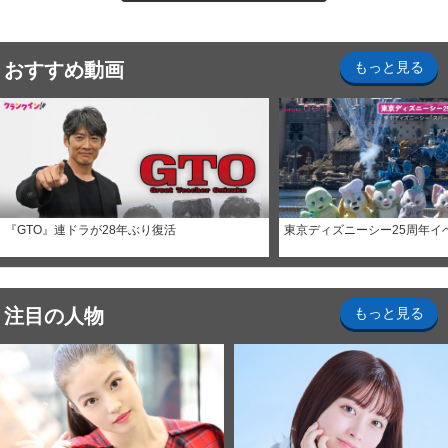
おすすめ動画
もっと見る
『GTO』連ドラが28年ぶり復活
東京ディズニーシー25周年イ
注目の人物
もっと見る