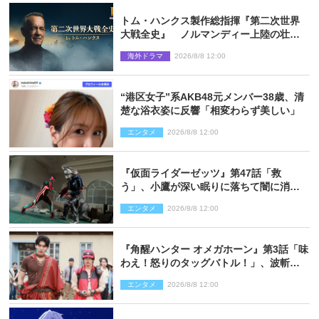
トム・ハンクス製作総指揮『第二次世界
大戦全史』 ノルマンディー上陸の壮絶
な戦場を収めた特別映像解禁
海外ドラマ
2026/8/8 12:00
“港区女子”系AKB48元メンバー38歳、清
楚な浴衣姿に反響「相変わらず美しい」
エンタメ
2026/8/8 12:00
『仮面ライダーゼッツ』第47話「救
う」、小鷹が深い眠りに落ちて闇に消え
る…？
エンタメ
2026/8/8 12:00
『角醒ハンター オメガホーン』第3話「味
わえ！怒りのタッグバトル！」、波斬の
ギリコがハンターバトルを挑んできた！
エンタメ
2026/8/8 12:00