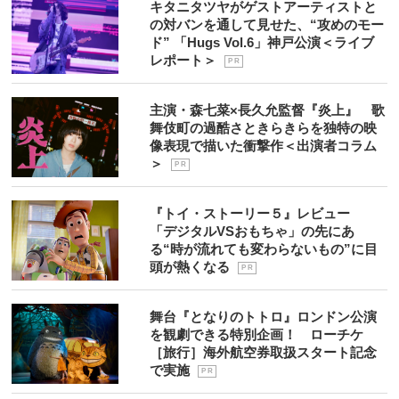
キタニタツヤがゲストアーティストと
の対バンを通して見せた、“攻めのモー
ド” 「Hugs Vol.6」神戸公演＜ライブ
レポート＞
P R
主演・森七菜×長久允監督『炎上』 歌
舞伎町の過酷さときらきらを独特の映
像表現で描いた衝撃作＜出演者コラム
＞
P R
『トイ・ストーリー５』レビュー
「デジタルVSおもちゃ」の先にあ
る“時が流れても変わらないもの”に目
頭が熱くなる
P R
舞台『となりのトトロ』ロンドン公演
を観劇できる特別企画！ ローチケ
［旅行］海外航空券取扱スタート記念
で実施
P R