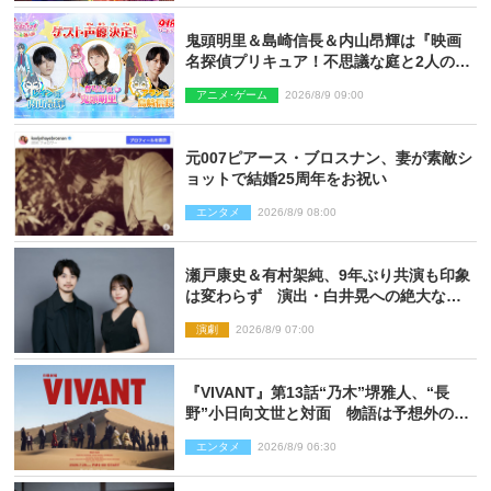
鬼頭明里＆島崎信長＆内山昂輝は『映画
名探偵プリキュア！不思議な庭と2人の秘
密』ゲスト声優に決定
アニメ･ゲーム
2026/8/9 09:00
元007ピアース・ブロスナン、妻が素敵シ
ョットで結婚25周年をお祝い
エンタメ
2026/8/9 08:00
瀬戸康史＆有村架純、9年ぶり共演も印象
は変わらず 演出・白井晃への絶大なる
信頼を胸に舞台『キュー』に挑む
演劇
2026/8/9 07:00
『VIVANT』第13話“乃木”堺雅人、“長
野”小日向文世と対面 物語は予想外の展
開へ
エンタメ
2026/8/9 06:30