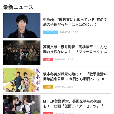
最新ニュース
中島歩、“教科書にも載っている”有名文
豪の子孫だった「ばぁばのじぃじ」
エンタメ
2026/8/9 13:00
高橋文哉・櫻井海音・高橋恭平「こんな
舞台挨拶ないよ！」『ブルーロック』自
由すぎるイベントレポート
映画
2026/8/9 12:05
坂本冬美が武家の娘に！ 『歌手生活40
周年記念公演 ～今日から明日へ～』メイ
ンビジュアル公開
演劇
2026/8/9 12:00
M！LK曽野舜太、長田光平らの笑顔
も！ 映画『仮面ライダーゼッツ』『超
宇宙刑事ギャバン インフィニティ』オフ
映画
2026/8/9 12:00