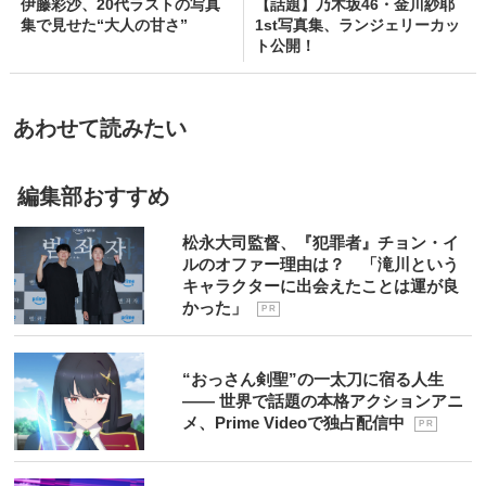
伊藤彩沙、20代ラストの写真
【話題】乃木坂46・金川紗耶
集で見せた“大人の甘さ”
1st写真集、ランジェリーカッ
ト公開！
あわせて読みたい
編集部おすすめ
松永大司監督、『犯罪者』チョン・イ
ルのオファー理由は？ 「滝川という
キャラクターに出会えたことは運が良
かった」
P R
“おっさん剣聖”の一太刀に宿る人生
―― 世界で話題の本格アクションアニ
メ、Prime Videoで独占配信中
P R