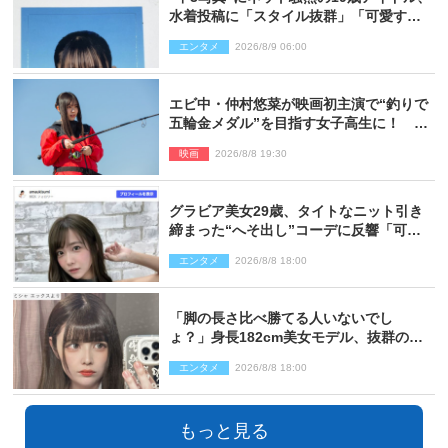
水着投稿に「スタイル抜群」「可愛すぎ
る」と絶賛の声
エンタメ
2026/8/9 06:00
エビ中・仲村悠菜が映画初主演で“釣りで
五輪金メダル”を目指す女子高生に！ 映
画『つりこまち』今秋公開
映画
2026/8/8 19:30
グラビア美女29歳、タイトなニット引き
締まった“へそ出し”コーデに反響「可愛
い過ぎる」
エンタメ
2026/8/8 18:00
「脚の長さ比べ勝てる人いないでし
ょ？」身長182cm美女モデル、抜群のプ
ロポーションにネット衝撃
エンタメ
2026/8/8 18:00
もっと見る