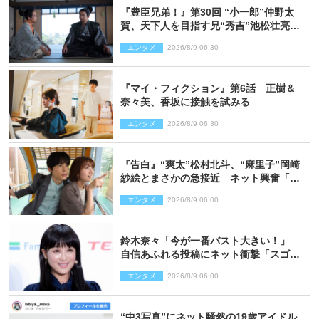
『豊臣兄弟！』第30回 “小一郎”仲野太
賀、天下人を目指す兄“秀吉”池松壮亮
と“清須会議”へ
エンタメ
2026/8/9 06:30
『マイ・フィクション』第6話 正樹＆
奈々美、香坂に接触を試みる
エンタメ
2026/8/9 06:30
『告白』“爽太”松村北斗、“麻里子”岡崎
紗絵とまさかの急接近 ネット興奮「そ
の反応は」「いいの!?」（ネタバレあ
エンタメ
2026/8/9 06:00
り）
鈴木奈々「今が一番バスト大きい！」
自信あふれる投稿にネット衝撃「スゴ
イ」「写真集を出して欲しい」
エンタメ
2026/8/9 06:00
“中3写真”にネット騒然の19歳アイドル、