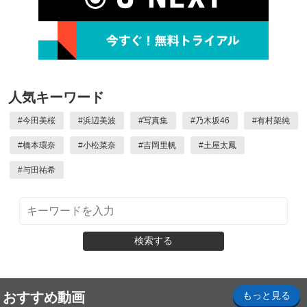
人気キーワード
#
今田美桜
#
浜辺美波
#
写真集
#
乃木坂46
#
有村架純
#
橋本環奈
#
小松菜奈
#
吉岡里帆
#
土屋太鳳
#
与田祐希
検索する
おすすめ動画
もっと見る