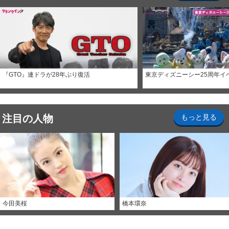
『GTO』連ドラが28年ぶり復活
東京ディズニーシー25周年イ
注目の人物
もっと見る
今田美桜
橋本環奈