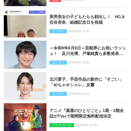
ショット到着
美男美女の子どもたちも顔出し！ HG＆
住谷杏奈、結婚記念日を祝福
エンタメ
2026/8/9 11:30
＜令和8年8月8日＞芸能界にお祝いラッシ
ュ！ 及川光博、戸塚純貴ら多数発表結
婚
エンタメ
2026/8/9 11:00
北川景子、手芸作品の新作に「すごい」
「めちゃオシャレ」反響
エンタメ
2026/8/9 11:00
アニメ『薬屋のひとりごと』1期・2期全
話がTVerで期間限定無料配信決定
アニメ･ゲーム
2026/8/9 09:00