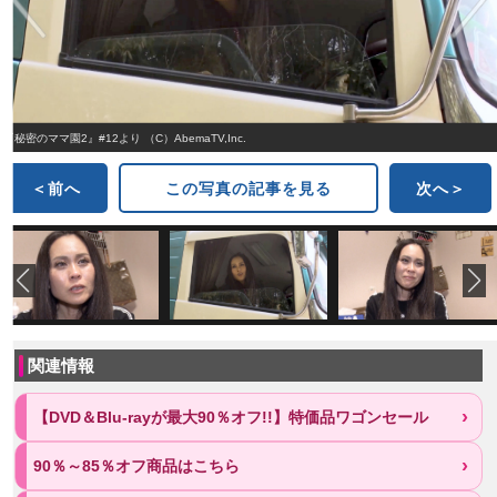
『秘密のママ園2』#12より （C）AbemaTV,Inc.
＜前へ
この写真の記事を見る
次へ＞
関連情報
【DVD＆Blu-rayが最大90％オフ!!】特価品ワゴンセール
90％～85％オフ商品はこちら