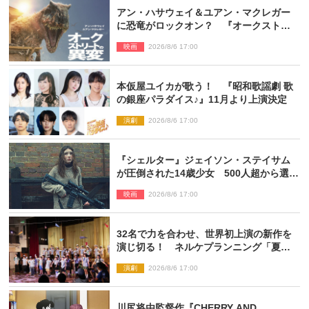
アン・ハサウェイ＆ユアン・マクレガー
に恐竜がロックオン？ 『オークストリ
ートの異変』新ビジュアル＆本編映像初
映画
2026/8/6 17:00
解禁
本仮屋ユイカが歌う！ 『昭和歌謡劇 歌
の銀座パラダイス♪』11月より上演決定
演劇
2026/8/6 17:00
『シェルター』ジェイソン・ステイサム
が圧倒された14歳少女 500人超から選出
された新鋭ボディ・レイ・ブレスナック
映画
2026/8/6 17:00
とは
32名で力を合わせ、世界初上演の新作を
演じ切る！ ネルケプランニング「夏休
み！オン・ワークショップ2026」レポー
演劇
2026/8/6 17:00
ト【最終日】
川尻将由監督作『CHERRY AND