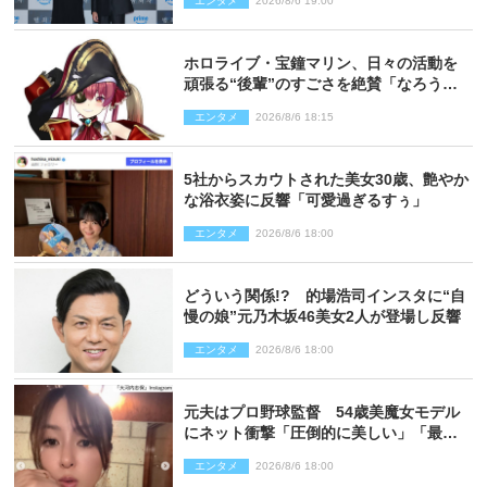
エンタメ
2026/8/6 19:00
かった」
ホロライブ・宝鐘マリン、日々の活動を
頑張る“後輩”のすごさを絶賛「なろう系
主人公まである」
エンタメ
2026/8/6 18:15
5社からスカウトされた美女30歳、艶やか
な浴衣姿に反響「可愛過ぎるすぅ」
エンタメ
2026/8/6 18:00
どういう関係!? 的場浩司インスタに“自
慢の娘”元乃木坂46美女2人が登場し反響
エンタメ
2026/8/6 18:00
元夫はプロ野球監督 54歳美魔女モデル
にネット衝撃「圧倒的に美しい」「最強
クラス」「うっとり」
エンタメ
2026/8/6 18:00