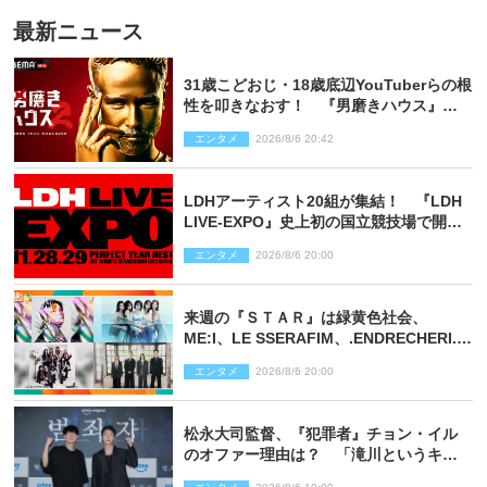
最新ニュース
31歳こどおじ・18歳底辺YouTuberらの根
性を叩きなおす！ 『男磨きハウス』第2
弾コーチ陣発表
エンタメ
2026/8/6 20:42
LDHアーティスト20組が集結！ 『LDH
LIVE‐EXPO』史上初の国立競技場で開催
決定
エンタメ
2026/8/6 20:00
来週の『ＳＴＡＲ』は緑黄色社会、
ME:I、LE SSERAFIM、.ENDRECHERI.が
話題曲をパフォーマンス！
エンタメ
2026/8/6 20:00
松永大司監督、『犯罪者』チョン・イル
のオファー理由は？ 「滝川というキャ
ラクターに出会えたことは本当に運が良