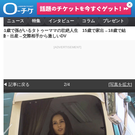
✕
ニュース
特集
インタビュー
コラム
プレゼント
41歳で孫がいるタトゥーママの壮絶人生 15歳で家出→18歳で結
婚・出産→交際相手から激しいDV
[ADVERTISEMENT]
◀ 記事に戻る
2/4
[写真を拡大]