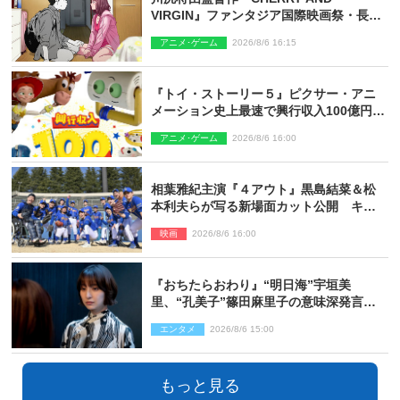
VIRGIN』ファンタジア国際映画祭・長編
アニメ部門で観客賞・金賞受賞！
アニメ･ゲーム
2026/8/6 16:15
『トイ・ストーリー５』ピクサー・アニ
メーション史上最速で興行収入100億円突
破 シリーズNo.1興収が目前
アニメ･ゲーム
2026/8/6 16:00
相葉雅紀主演『４アウト』黒島結菜＆松
本利夫らが写る新場面カット公開 キャ
スト登壇イベントも決定
映画
2026/8/6 16:00
『おちたらおわり』“明日海”宇垣美
里、“孔美子”篠田麻里子の意味深発言に
絶句 ネット驚き「まさか」「意外な展
エンタメ
2026/8/6 15:00
開」
もっと見る