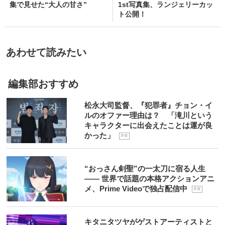
集で見せた“大人の甘さ”
1st写真集、ランジェリーカッ
ト公開！
あわせて読みたい
編集部おすすめ
松永大司監督、『犯罪者』チョン・イ
ルのオファー理由は？ 「滝川という
キャラクターに出会えたことは運が良
かった」
P R
“おっさん剣聖”の一太刀に宿る人生
―― 世界で話題の本格アクションアニ
メ、Prime Videoで独占配信中
P R
キタニタツヤがゲストアーティストと