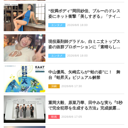
“役満ボディ”岡田紗佳、ブルーのドレス
姿にネット衝撃「美しすぎる」「ナイ
ス」
エンタメ
2026/8/6 18:00
現役薬剤師グラドル、白ミニ丈トップス
姿の抜群プロポーションに「素晴らしす
ぎる」「すっっっご！」とネット絶賛
エンタメ
2026/8/6 18:00
中山優馬、矢崎広らが“蛙の姿”に！ 舞
台『蛙昇天』ビジュアル解禁
演劇
2026/8/6 17:30
重岡大毅、原菜乃華、田中みな実ら『5秒
で完全犯罪を生成する方法』完成披露に
登壇！ それぞれのAI活用術も発表
映画
2026/8/6 17:05