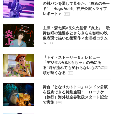
の対バンを通して見せた、“攻めのモー
ド” 「Hugs Vol.6」神戸公演＜ライブ
レポート＞
P R
主演・森七菜×長久允監督『炎上』 歌
舞伎町の過酷さときらきらを独特の映
像表現で描いた衝撃作＜出演者コラム
＞
P R
『トイ・ストーリー５』レビュー
「デジタルVSおもちゃ」の先にあ
る“時が流れても変わらないもの”に目
頭が熱くなる
P R
舞台『となりのトトロ』ロンドン公演
を観劇できる特別企画！ ローチケ
［旅行］海外航空券取扱スタート記念
で実施
P R