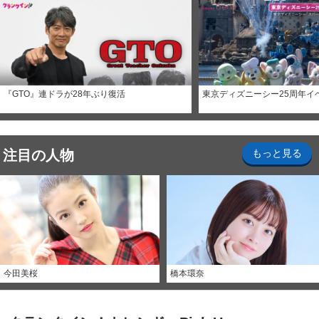
『GTO』連ドラが28年ぶり復活
東京ディズニーシー25周年イ
注目の人物
もっと見る
今田美桜
橋本環奈