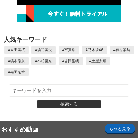
人気キーワード
#
今田美桜
#
浜辺美波
#
写真集
#
乃木坂46
#
有村架純
#
橋本環奈
#
小松菜奈
#
吉岡里帆
#
土屋太鳳
#
与田祐希
検索する
おすすめ動画
もっと見る