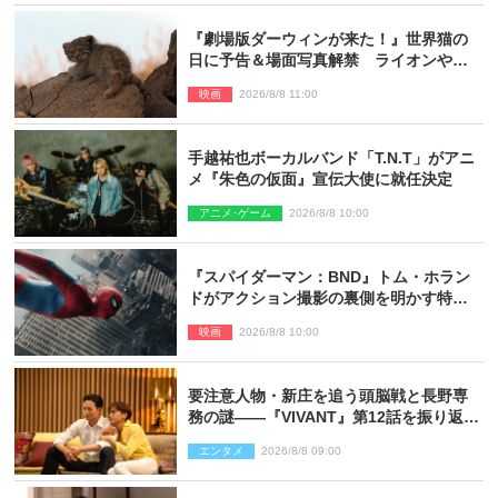
『劇場版ダーウィンが来た！』世界猫の
日に予告＆場面写真解禁 ライオンやマ
ヌルネコの赤ちゃんが大集合
映画
2026/8/8 11:00
手越祐也ボーカルバンド「T.N.T」がアニ
メ『朱色の仮面』宣伝大使に就任決定
アニメ･ゲーム
2026/8/8 10:00
『スパイダーマン：BND』トム・ホラン
ドがアクション撮影の裏側を明かす特別
映像解禁
映画
2026/8/8 10:00
要注意人物・新庄を追う頭脳戦と長野専
務の謎――『VIVANT』第12話を振り返
る！
エンタメ
2026/8/8 09:00