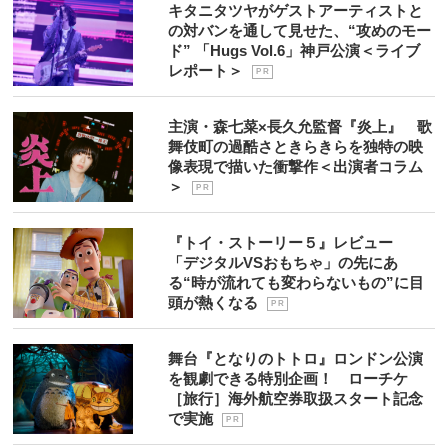
キタニタツヤがゲストアーティストと
の対バンを通して見せた、“攻めのモー
ド” 「Hugs Vol.6」神戸公演＜ライブ
レポート＞
P R
主演・森七菜×長久允監督『炎上』 歌
舞伎町の過酷さときらきらを独特の映
像表現で描いた衝撃作＜出演者コラム
＞
P R
『トイ・ストーリー５』レビュー
「デジタルVSおもちゃ」の先にあ
る“時が流れても変わらないもの”に目
頭が熱くなる
P R
舞台『となりのトトロ』ロンドン公演
を観劇できる特別企画！ ローチケ
［旅行］海外航空券取扱スタート記念
で実施
P R