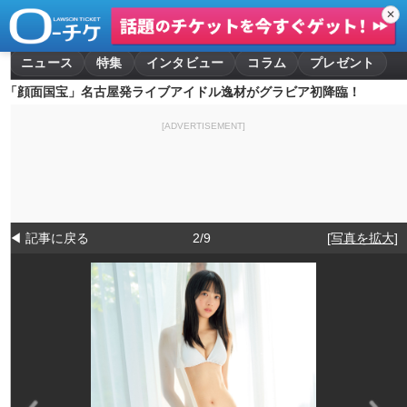
✕
ニュース
特集
インタビュー
コラム
プレゼント
「顔面国宝」名古屋発ライブアイドル逸材がグラビア初降臨！
[ADVERTISEMENT]
◀ 記事に戻る
2/9
[写真を拡大]