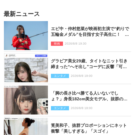
最新ニュース
エビ中・仲村悠菜が映画初主演で“釣りで
五輪金メダル”を目指す女子高生に！ 映
画『つりこまち』今秋公開
映画
2026/8/8 19:30
グラビア美女29歳、タイトなニット引き
締まった“へそ出し”コーデに反響「可愛
い過ぎる」
エンタメ
2026/8/8 18:00
「脚の長さ比べ勝てる人いないでし
ょ？」身長182cm美女モデル、抜群のプ
ロポーションにネット衝撃
エンタメ
2026/8/8 18:00
筧美和子、抜群プロポーションにネット
衝撃「美しすぎる」「スゴイ」