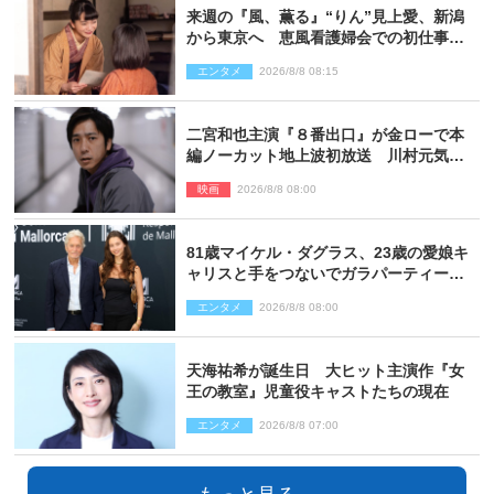
来週の『風、薫る』“りん”見上愛、新潟
から東京へ 恵風看護婦会での初仕事に
向かう
エンタメ
2026/8/8 08:15
二宮和也主演『８番出口』が金ローで本
編ノーカット地上波初放送 川村元気監
督＆二宮コメント到着
映画
2026/8/8 08:00
81歳マイケル・ダグラス、23歳の愛娘キ
ャリスと手をつないでガラパーティーに
来場
エンタメ
2026/8/8 08:00
天海祐希が誕生日 大ヒット主演作『女
王の教室』児童役キャストたちの現在
エンタメ
2026/8/8 07:00