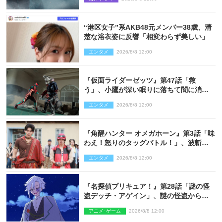
“港区女子”系AKB48元メンバー38歳、清
楚な浴衣姿に反響「相変わらず美しい」
エンタメ
2026/8/8 12:00
『仮面ライダーゼッツ』第47話「救
う」、小鷹が深い眠りに落ちて闇に消え
る…？
エンタメ
2026/8/8 12:00
『角醒ハンター オメガホーン』第3話「味
わえ！怒りのタッグバトル！」、波斬の
ギリコがハンターバトルを挑んできた！
エンタメ
2026/8/8 12:00
『名探偵プリキュア！』第28話「謎の怪
盗デッチ・アゲイン」、謎の怪盗から不
思議な予告状が届く
アニメ･ゲーム
2026/8/8 12:00