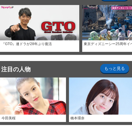
『GTO』連ドラが28年ぶり復活
東京ディズニーシー25周年イ
注目の人物
もっと見る
今田美桜
橋本環奈