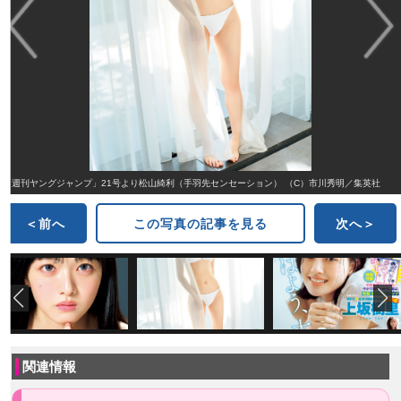
「週刊ヤングジャンプ」21号より松山綺利（手羽先センセーション） （C）市川秀明／集英社
＜前へ
この写真の記事を見る
次へ＞
関連情報