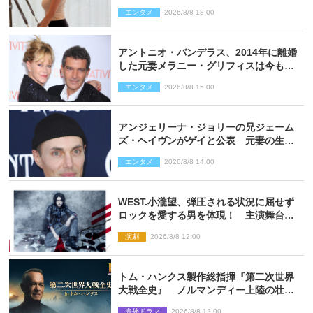
エンタメ
2026/8/8 18:00
アントニオ・バンデラス、2014年に離婚
した元妻メラニー・グリフィスは今も
「親友の一人」
エンタメ
2026/8/8 15:00
アンジェリーナ・ジョリーの兄ジェーム
ズ・ヘイヴンがゲイと公表 元妻の生配
信で明らかに
エンタメ
2026/8/8 14:00
WEST.小瀧望、弾圧される状況に屈せず
ロックを愛する男を体現！ 主演舞台
『ロックンロール』ビジュアル解禁
演劇
2026/8/8 12:00
トム・ハンクス製作総指揮『第二次世界
大戦全史』 ノルマンディー上陸の壮絶
な戦場を収めた特別映像解禁
海外ドラマ
2026/8/8 12:00