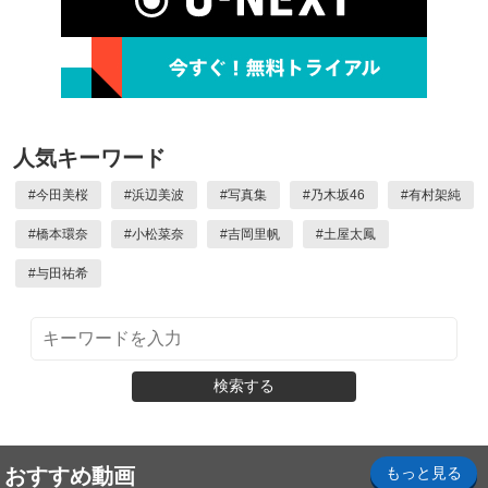
人気キーワード
#
今田美桜
#
浜辺美波
#
写真集
#
乃木坂46
#
有村架純
#
橋本環奈
#
小松菜奈
#
吉岡里帆
#
土屋太鳳
#
与田祐希
検索する
おすすめ動画
もっと見る