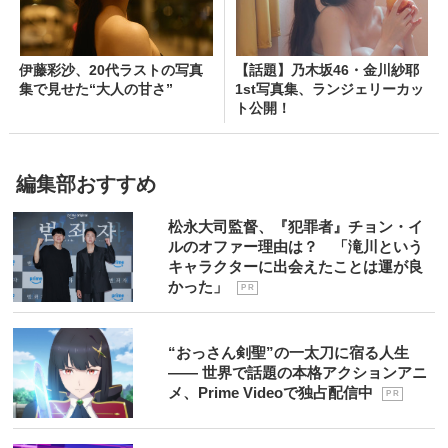
伊藤彩沙、20代ラストの写真
【話題】乃木坂46・金川紗耶
集で見せた“大人の甘さ”
1st写真集、ランジェリーカッ
ト公開！
編集部おすすめ
松永大司監督、『犯罪者』チョン・イ
ルのオファー理由は？ 「滝川という
キャラクターに出会えたことは運が良
かった」
P R
“おっさん剣聖”の一太刀に宿る人生
―― 世界で話題の本格アクションアニ
メ、Prime Videoで独占配信中
P R