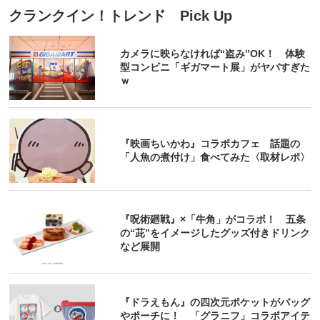
クランクイン！トレンド Pick Up
カメラに映らなければ“盗み”OK！ 体験
型コンビニ「ギガマート展」がヤバすぎた
ｗ
『映画ちいかわ』コラボカフェ 話題の
「人魚の煮付け」食べてみた〈取材レポ〉
『呪術廻戦』×「牛角」がコラボ！ 五条
の“茈”をイメージしたグッズ付きドリンク
など展開
『ドラえもん』の四次元ポケットがバッグ
やポーチに！ 「グラニフ」コラボアイテ