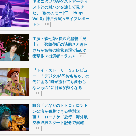
キタニタツヤがゲストアーティ
ストとの対バンを通して見せ
た、“攻めのモード” 「Hugs
Vol.6」神戸公演＜ライブレポー
ト＞
P R
主演・森七菜×長久允監督『炎
上』 歌舞伎町の過酷さときら
きらを独特の映像表現で描いた
衝撃作＜出演者コラム＞
P R
『トイ・ストーリー５』レビュ
ー 「デジタルVSおもちゃ」の
先にある“時が流れても変わら
ないもの”に目頭が熱くなる
P R
舞台『となりのトトロ』ロンド
ン公演を観劇できる特別企
画！ ローチケ［旅行］海外航
空券取扱スタート記念で実施
P R