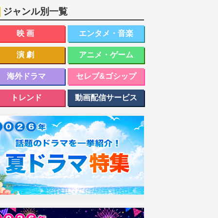
ジャンル別一覧
映画
エンタメ・音楽
演劇
アニメ・ゲーム
海外ドラマ
セレブ&ゴシップ
トレンド
動画配信サービス