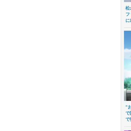
松
フ
に
“
で
で