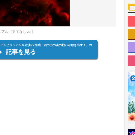
ュアル（文字なしver）
外伝』メインビジュアル＆公演PV完成 四つ巴の魂の戦いが動き出す！」の
記事を見る