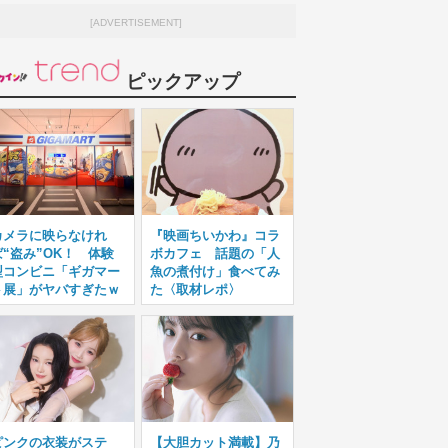
[ADVERTISEMENT]
ピックアップ
カメラに映らなけれ
『映画ちいかわ』コラ
ば“盗み”OK！ 体験
ボカフェ 話題の「人
型コンビニ「ギガマー
魚の煮付け」食べてみ
ト展」がヤバすぎたｗ
た〈取材レポ〉
ピンクの衣装がステ
【大胆カット満載】乃