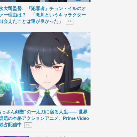
永大司監督、『犯罪者』チョン・イルのオ
ァー理由は？ 「滝川というキャラクター
出会えたことは運が良かった」
P R
おっさん剣聖”の一太刀に宿る人生―― 世界
話題の本格アクションアニメ、Prime Video
独占配信中
P R