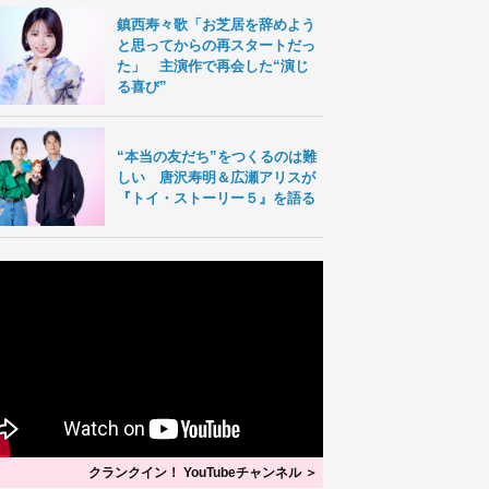
鎮西寿々歌「お芝居を辞めよう
と思ってからの再スタートだっ
た」 主演作で再会した“演じ
る喜び”
“本当の友だち”をつくるのは難
しい 唐沢寿明＆広瀬アリスが
『トイ・ストーリー５』を語る
クランクイン！ YouTubeチャンネル ＞