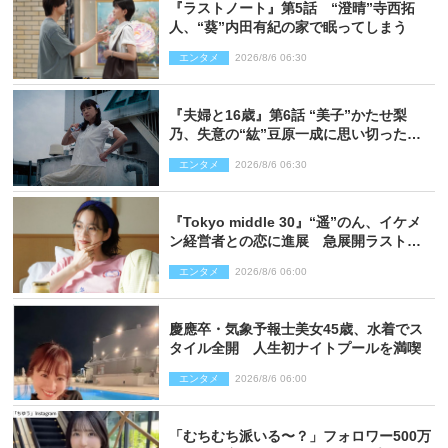
『ラストノート』第5話 “澄晴”寺西拓
人、“葵”内田有紀の家で眠ってしまう
エンタメ
2026/8/6 06:30
『夫婦と16歳』第6話 “美子”かたせ梨
乃、失意の“紘”豆原一成に思い切ったプ
レゼント
エンタメ
2026/8/6 06:30
『Tokyo middle 30』“遥”のん、イケメ
ン経営者との恋に進展 急展開ラストに
騒然「え…いきなり」「嫌な予感」
エンタメ
2026/8/6 06:00
慶應卒・気象予報士美女45歳、水着でス
タイル全開 人生初ナイトプールを満喫
エンタメ
2026/8/6 06:00
「むちむち派いる〜？」フォロワー500万