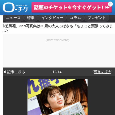
✕
ニュース
特集
インタビュー
コラム
プレゼント
小芝風花、2nd写真集は20歳の大人っぽさも「ちょっと頑張ってみま
した」
[ADVERTISEMENT]
◀ 記事に戻る
12/14
[写真を拡大]