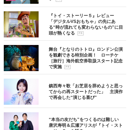
『トイ・ストーリー５』レビュー
「デジタルVSおもちゃ」の先にあ
る“時が流れても変わらないもの”に目
頭が熱くなる
P R
舞台『となりのトトロ』ロンドン公演
を観劇できる特別企画！ ローチケ
［旅行］海外航空券取扱スタート記念
で実施
P R
鎮西寿々歌「お芝居を辞めようと思っ
てからの再スタートだった」 主演作
で再会した“演じる喜び”
“本当の友だち”をつくるのは難しい
唐沢寿明＆広瀬アリスが『トイ・スト