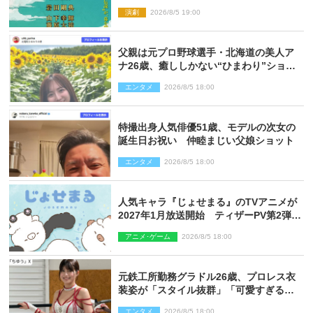
ト公開
演劇
2026/8/5 19:00
父親は元プロ野球選手・北海道の美人ア
ナ26歳、癒ししかない“ひまわり”ショッ
トに反響
エンタメ
2026/8/5 18:00
特撮出身人気俳優51歳、モデルの次女の
誕生日お祝い 仲睦まじい父娘ショット
エンタメ
2026/8/5 18:00
人気キャラ『じょせまる』のTVアニメが
2027年1月放送開始 ティザーPV第2弾も
解禁に
アニメ･ゲーム
2026/8/5 18:00
元鉄工所勤務グラドル26歳、プロレス衣
装姿が「スタイル抜群」「可愛すぎる」
とネット衝撃
エンタメ
2026/8/5 18:00