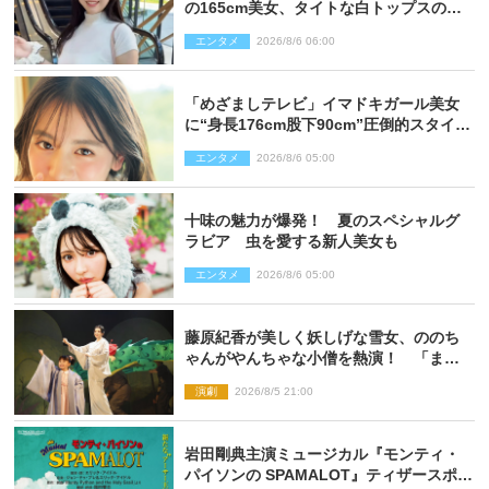
の165cm美女、タイトな白トップスの抜
群プロポーションにネット衝撃
エンタメ
2026/8/6 06:00
「めざましテレビ」イマドキガール美女
に“身長176cm股下90cm”圧倒的スタイル
の美女も ヤンジャン最新号
エンタメ
2026/8/6 05:00
十味の魅力が爆発！ 夏のスペシャルグ
ラビア 虫を愛する新人美女も
エンタメ
2026/8/6 05:00
藤原紀香が美しく妖しげな雪女、ののち
ゃんがやんちゃな小僧を熱演！ 「まん
が日本昔ばなし」劇場開幕
演劇
2026/8/5 21:00
岩田剛典主演ミュージカル『モンティ・
パイソンの SPAMALOT』ティザースポッ