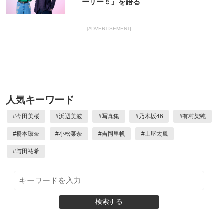
ーリー５』を語る
[ADVERTISEMENT]
人気キーワード
#
今田美桜
#
浜辺美波
#
写真集
#
乃木坂46
#
有村架純
#
橋本環奈
#
小松菜奈
#
吉岡里帆
#
土屋太鳳
#
与田祐希
検索する