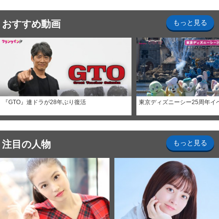
おすすめ動画
もっと見る
『GTO』連ドラが28年ぶり復活
東京ディズニーシー25周年イ
注目の人物
もっと見る