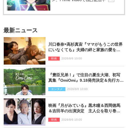
最新ニュース
川口春奈×高杉真宙『ママがもうこの世界
にいなくても』夫婦の絆と家族の愛を映
す場面写真公開
映画
2026/8/6 10:00
『豊臣兄弟！』で注目の夏生大湖、初写
真集『OmiOmi』9.18発売決定＆先行カッ
ト解禁
エンタメ
2026/8/6 10:00
映画『月がみている』黒木瞳＆西岡徳馬
＆吉田羊の出演決定 主人公を取り巻く
重要人物を演じる
映画
2026/8/6 10:00