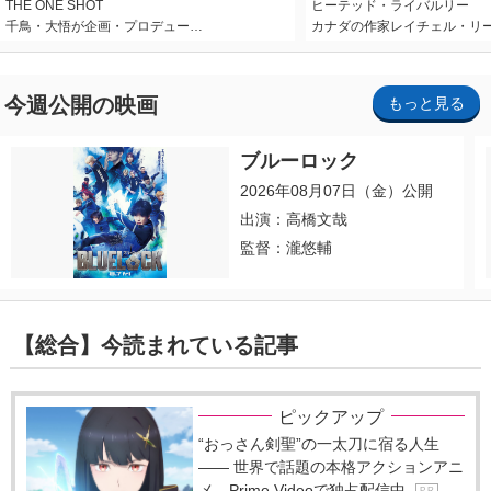
THE ONE SHOT
ヒーテッド・ライバルリー
千鳥・大悟が企画・プロデュー…
カナダの作家レイチェル・リ
今週公開の映画
もっと見る
ブルーロック
2026年08月07日（金）公開
出演：高橋文哉
監督：瀧悠輔
【総合】今読まれている記事
ピックアップ
“おっさん剣聖”の一太刀に宿る人生
―― 世界で話題の本格アクションアニ
メ、Prime Videoで独占配信中
P R