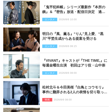
「鬼平犯科帳」シリーズ最新作『本所の
銕』＆『密告』放送・配信日決定 過去
と現在が繋がるビジュアルも解禁
エンタメ
2026/8/6 10:00
明日の『風、薫る』“りん”見上愛、“黒
川”平埜生成からある提案を受ける
エンタメ
2026/8/6 08:15
『VIVANT』キャストが『THE TIME,』に
毎週金曜生出演 初回はアリ役・山中崇
エンタメ
2026/8/6 08:00
松村北斗＆今田美桜『白鳥とコウモリ』
事件に翻弄される2人の表情を切り取った
場面写真解禁
映画
2026/8/6 08:00