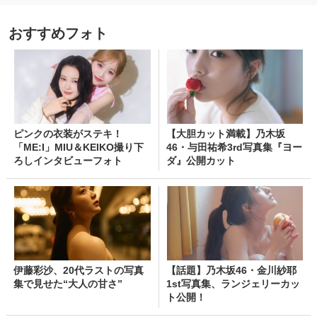
おすすめフォト
ピンクの衣装がステキ！
【大胆カット満載】乃木坂
「ME:I」MIU＆KEIKO撮り下
46・与田祐希3rd写真集『ヨー
ろしインタビューフォト
ダ』公開カット
伊藤彩沙、20代ラストの写真
【話題】乃木坂46・金川紗耶
集で見せた“大人の甘さ”
1st写真集、ランジェリーカッ
ト公開！