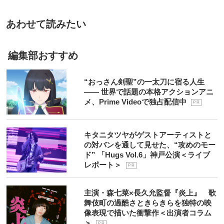
あわせて読みたい
編集部おすすめ
“おっさん剣聖”の一太刀に宿る人生
―― 世界で話題の本格アクションアニ
メ、Prime Videoで独占配信中
P R
キタニタツヤがゲストアーティストと
の対バンを通して見せた、“攻めのモー
ド” 「Hugs Vol.6」神戸公演＜ライブ
レポート＞
P R
主演・森七菜×長久允監督『炎上』 歌
舞伎町の過酷さときらきらを独特の映
像表現で描いた衝撃作＜出演者コラム
＞
P R