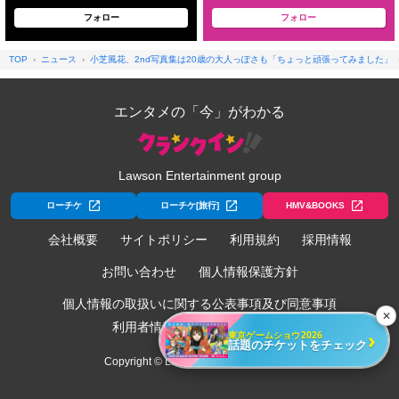
フォロー
フォロー
TOP
ニュース
小芝風花、2nd写真集は20歳の大人っぽさも「ちょっと頑張ってみました」
エンタメの「今」がわかる
Lawson Entertainment group
ローチケ
ローチケ[旅行]
HMV&BOOKS
会社概要
サイトポリシー
利用規約
採用情報
お問い合わせ
個人情報保護方針
個人情報の取扱いに関する公表事項及び同意事項
✕
利用者情報の外部送信について
›
東京ゲームショウ2026
話題のチケットをチェック
Copyright © Lawson Entertainment, Inc.