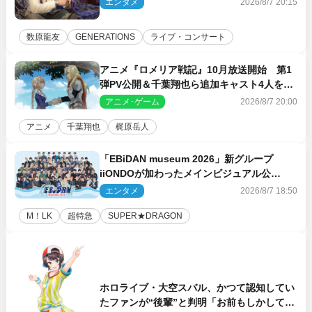
エンタメ
2026/8/7 20:15
数原龍友
GENERATIONS
ライブ・コンサート
アニメ『ロメリア戦記』10月放送開始 第1
弾PV公開＆千葉翔也ら追加キャスト4人を発
表
アニメ･ゲーム
2026/8/7 20:00
アニメ
千葉翔也
梶原岳人
「EBiDAN museum 2026」新グループ
iiONDOが加わったメインビジュアル公
開！ 開催記念グッズラインナップも
エンタメ
2026/8/7 18:50
M！LK
超特急
SUPER★DRAGON
ホロライブ・大空スバル、かつて認知してい
たファンが“後輩”と判明「お前もしかしてあ