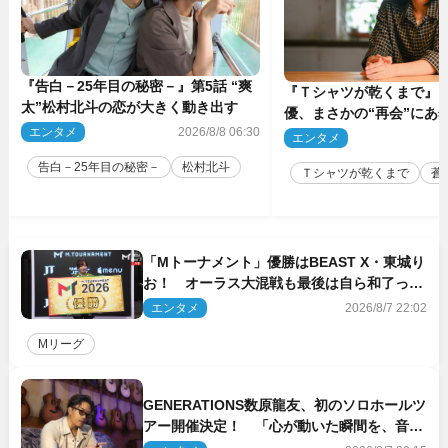
『告白－25年目の秘密－』第5話 “爽
『Ｔシャツが乾くまで』“
太”松村北斗の恋が大きく動き出す
優、まさかの“再会”にあ
エンタメ
2026/8/8 06:30
動揺「びっくりした!!」「
エンタメ
2
（ネタバレあり）
告白－25年目の秘密－
松村北斗
Ｔシャツが乾くまで
蒼
「Mトーナメント」優勝はBEAST X・東城り
お！ オーラス大混戦も最後は自ら和了って
幕引き
エンタメ
2026/8/7 22:02
Mリーグ
GENERATIONS数原龍友、初のソロホールツ
アー開催決定！ 「心が動いた瞬間を、音に
乗せてお届けできれば」