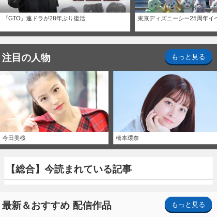
『GTO』連ドラが28年ぶり復活
東京ディズニーシー25周年イ
注目の人物
もっと見る
今田美桜
橋本環奈
【総合】今読まれている記事
最新＆おすすめ 配信作品
もっと見る