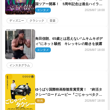
国ツアー開幕！ 5周年記念は過去ハイライ
ト＆クルーズ旅を大満喫！【潜入レポート】
エンタメ
2026/8/7 18:00
ディズニー
クラシック
音楽
角田信朗、65歳とは思えない“ムキムキボデ
ィ”にネット騒然 キレッキレの動きを披露
エンタメ
2026/8/7 18:00
インスタグラム
ゆうばり国際映画祭観客賞受賞！ “終活タ
クシー”ロードムービー『ごじゃっぺタクシ
ー』10月公開＆予告解禁
映画
2026/8/7 18:00