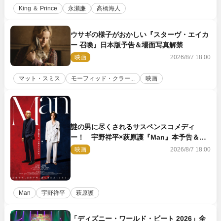
King ＆ Prince
永瀬廉
高橋海人
ウサギの様子がおかしい『スターヴ・エイカ
ー 召喚』日本版予告＆場面写真解禁
映画
2026/8/7 18:00
マット・スミス
モーフィッド・クラー...
映画
謎の男に尽くされるサスペンスコメディ
ー！ 宇野祥平×萩原護『Man』本予告＆新
ビジュアル解禁
映画
2026/8/7 18:00
Man
宇野祥平
萩原護
「ディズニー・ワールド・ビート 2026」全