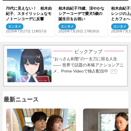
70代に見えない！ 柏木由
柏木由紀子78歳、涼やかな
柏木由紀子
紀子、スタイリッシュなモ
シアーコーデで愛犬5歳の
レンジの上
ノトーンコーデに反響
誕生日をお祝い
とカフェへ
てる」
エンタメ
エンタメ
エンタメ
2026年7月27日 11時57分
2026年7月26日 17時30分
2026年7月1
ピックアップ
“おっさん剣聖”の一太刀に宿る人生
―― 世界で話題の本格アクションアニ
メ、Prime Videoで独占配信中
P R
最新ニュース