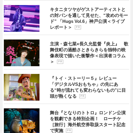
キタニタツヤがゲストアーティストと
の対バンを通して見せた、“攻めのモー
ド” 「Hugs Vol.6」神戸公演＜ライブ
レポート＞
P R
主演・森七菜×長久允監督『炎上』 歌
舞伎町の過酷さときらきらを独特の映
像表現で描いた衝撃作＜出演者コラム
＞
P R
『トイ・ストーリー５』レビュー
「デジタルVSおもちゃ」の先にあ
る“時が流れても変わらないもの”に目
頭が熱くなる
P R
舞台『となりのトトロ』ロンドン公演
を観劇できる特別企画！ ローチケ
［旅行］海外航空券取扱スタート記念
で実施
P R