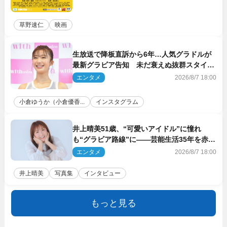
草野速仁
映画
生放送で降板直訴から6年…人気グラドルが
最新グラビア告知 未だ衰えぬ抜群スタイル
に反響
エンタメ
2026/8/7 18:00
小倉ゆうか（小倉優香...
インスタグラム
井上晴美51歳、“可愛いアイドル”に憧れ
も“グラビア路線”に――芸能生活35年を赤
裸々に語る 27年ぶりに写真集発売
エンタメ
2026/8/7 18:00
井上晴美
写真集
インタビュー
もっと見る