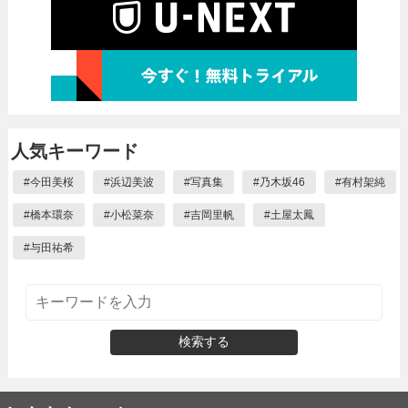
人気キーワード
#
今田美桜
#
浜辺美波
#
写真集
#
乃木坂46
#
有村架純
#
橋本環奈
#
小松菜奈
#
吉岡里帆
#
土屋太鳳
#
与田祐希
検索する