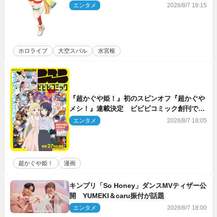
のときの？」
エンタメ
2026/8/7 18:15
ホロライブ
大空スバル
水宮枢
『超かぐや姫！』初のスピンオフ『超かぐや
メシ！』連載決定 ビビビコミック創刊で31
作品一挙公開
エンタメ
2026/8/7 18:05
超かぐや姫！
漫画
キンプリ「So Honey」ダンスMVティザー公
開 YUMEKI＆caru振付が話題
エンタメ
2026/8/7 18:00