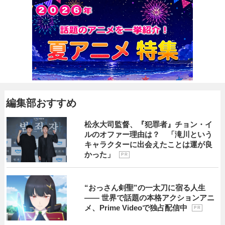
編集部おすすめ
松永大司監督、『犯罪者』チョン・イ
ルのオファー理由は？ 「滝川という
キャラクターに出会えたことは運が良
かった」
P R
“おっさん剣聖”の一太刀に宿る人生
―― 世界で話題の本格アクションアニ
メ、Prime Videoで独占配信中
P R