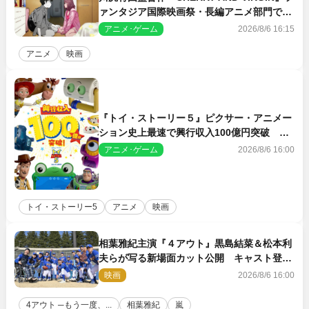
ァンタジア国際映画祭・長編アニメ部門で観
客賞・金賞受賞！
アニメ･ゲーム
2026/8/6 16:15
アニメ
映画
『トイ・ストーリー５』ピクサー・アニメー
ション史上最速で興行収入100億円突破 シ
リーズNo.1興収が目前
アニメ･ゲーム
2026/8/6 16:00
トイ・ストーリー5
アニメ
映画
相葉雅紀主演『４アウト』黒島結菜＆松本利
夫らが写る新場面カット公開 キャスト登壇
イベントも決定
映画
2026/8/6 16:00
4アウト ─もう一度、...
相葉雅紀
嵐