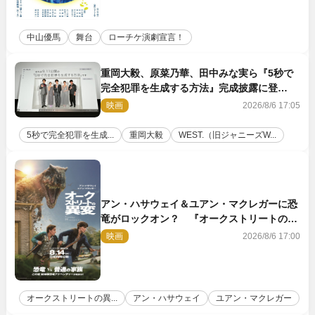
中山優馬
舞台
ローチケ演劇宣言！
重岡大毅、原菜乃華、田中みな実ら『5秒で
完全犯罪を生成する方法』完成披露に登
壇！ それぞれのAI活用術も発表
映画
2026/8/6 17:05
5秒で完全犯罪を生成...
重岡大毅
WEST.（旧ジャニーズW...
アン・ハサウェイ＆ユアン・マクレガーに恐
竜がロックオン？ 『オークストリートの異
変』新ビジュアル＆本編映像初解禁
映画
2026/8/6 17:00
オークストリートの異...
アン・ハサウェイ
ユアン・マクレガー