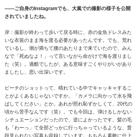
――ご自身のInstagramでも、大嵐での撮影の様子を公開
されていましたね。
岸：撮影が終わって歩いて戻る時に、赤の金魚ドレスみた
いな衣装のまま海を渡る必要があったんです。でも、荒れ
ているし、潮が満ちて腰のあたりまで来ていたので、みん
なで「死ぬなよ！」って言いながら命がけで海を渡りまし
た（笑）。過酷でしたが、ある意味すごくやりがいがあり
ましたし、思い出深いです。
ビーチのショットって、晴れている中でキャッキャするこ
とがよくあるじゃないですか。「カメラに向かって水を飛
ばしてください」とか。あれが照れ恥ずかしくて、20代の
頃から苦手なんです（笑）。でも今回は、弾けるしかない
シチュエーションだったので、逆によかったです。髪の毛
も「わーっ」て全部どっかに行っちゃっているような、普
段見られない写真も収録しています。もちろん素敵に仕上