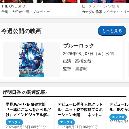
THE ONE SHOT
ヒーテッド・ライバルリー
千鳥・大悟が企画・プロデュー…
カナダの作家レイチェル・リ
今週公開の映画
もっと見る
ブルーロック
2026年08月07日（金）公開
出演：高橋文哉
監督：瀧悠輔
›
岸明日香 の関連記事
早見あかり×伊藤健太郎
デビュー15周年人気グラド
デビュー1
『一緒にごはんをたべるだ
ル、ニット姿で抜群プロポ
ル、艶やか
け』メインビジュアル解
ーション全開！ ネット絶
エンタメ
禁 追加キャストに桐山
賛
2026年4月6
エンタメ
エンタメ
漣、岸明日香ら
2026年6月16日 06時00分
2026年5月21日 06時00分