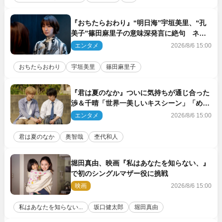
『おちたらおわり』“明日海”宇垣美里、“孔
美子”篠田麻里子の意味深発言に絶句 ネッ
ト驚き「まさか」「意外な展開」
エンタメ
2026/8/6 15:00
おちたらおわり
宇垣美里
篠田麻里子
『君は夏のなか』ついに気持ちが通じ合った
渉＆千晴「世界一美しいキスシーン」「めっ
ちゃキュン」反響続々
エンタメ
2026/8/6 15:00
君は夏のなか
奥智哉
杢代和人
堀田真由、映画『私はあなたを知らない、』
で初のシングルマザー役に挑戦
映画
2026/8/6 15:00
私はあなたを知らない...
坂口健太郎
堀田真由