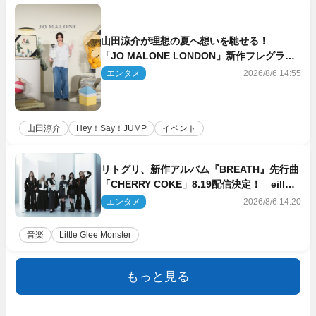
山田涼介が理想の夏へ想いを馳せる！
「JO MALONE LONDON」新作フレグラン
スを体験
エンタメ
2026/8/6 14:55
山田涼介
Hey！Say！JUMP
イベント
リトグリ、新作アルバム『BREATH』先行曲
「CHERRY COKE」8.19配信決定！ eill書
き下ろしのラブソング
エンタメ
2026/8/6 14:20
音楽
Little Glee Monster
もっと見る