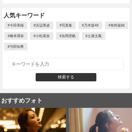
人気キーワード
#
今田美桜
#
浜辺美波
#
写真集
#
乃木坂46
#
有村架純
#
橋本環奈
#
小松菜奈
#
吉岡里帆
#
土屋太鳳
#
与田祐希
検索する
おすすめフォト