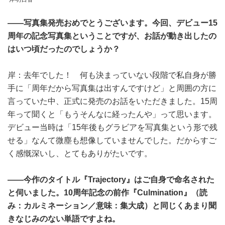
――写真集発売おめでとうございます。今回、デビュー15
周年の記念写真集ということですが、お話が動き出したの
はいつ頃だったのでしょうか？
岸：去年でした！ 何も決まっていない段階で私自身が勝
手に「周年だから写真集は出すんですけど」と周囲の方に
言っていた中、正式に発売のお話をいただきました。15周
年って聞くと「もうそんなに経ったんや」って思います。
デビュー当時は「15年後もグラビアを写真集という形で残
せる」なんて微塵も想像していませんでした。だからすご
く感慨深いし、とてもありがたいです。
――今作のタイトル『Trajectory』はご自身で命名された
と伺いました。10周年記念の前作『Culmination』（読
み：カルミネーション／意味：集大成）と同じくあまり聞
きなじみのない単語ですよね。