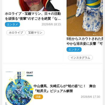
ホロライブ・宝鐘マリン、日々の活動
を頑張る“後輩”のすごさを絶賛「なろ
う系主人公まである」
エンタメ
2026/8/6 18:15
ホロライブ
宝鐘マリン
5社からスカウトされた美
やかな浴衣姿に反響「可
ぅ」
エンタメ
2
インスタグラム
中山優馬、矢崎広らが“蛙の姿”に！ 舞台
『蛙昇天』ビジュアル解禁
演劇
2026/8/6 17:30