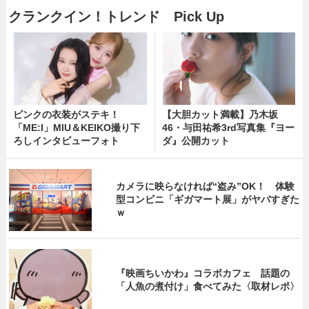
クランクイン！トレンド Pick Up
ピンクの衣装がステキ！
【大胆カット満載】乃木坂
「ME:I」MIU＆KEIKO撮り下
46・与田祐希3rd写真集『ヨー
ろしインタビューフォト
ダ』公開カット
カメラに映らなければ“盗み”OK！ 体験
型コンビニ「ギガマート展」がヤバすぎた
ｗ
『映画ちいかわ』コラボカフェ 話題の
「人魚の煮付け」食べてみた〈取材レポ〉