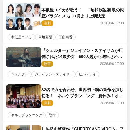
本仮屋ユイカが歌う！ 『昭和歌謡劇 歌の銀
座パラダイス♪』11月より上演決定
演劇
2026/8/6 17:00
本仮屋ユイカ
高垣彩陽
工藤晴香
『シェルター』ジェイソン・ステイサムが圧
倒された14歳少女 500人超から選出された
新鋭ボディ・レイ・ブレスナックとは
映画
2026/8/6 17:00
シェルター
ジェイソン・ステイサ...
ビル・ナイ
32名で力を合わせ、世界初上演の新作を演じ
切る！ ネルケプランニング「夏休み！オ
ン・ワークショップ2026」レポート【最終
演劇
2026/8/6 17:00
日】
ネルケプランニング
取材
川尻将由監督作『CHERRY AND VIRGIN』フ