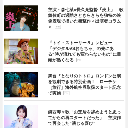
主演・森七菜×長久允監督『炎上』 歌
舞伎町の過酷さときらきらを独特の映
像表現で描いた衝撃作＜出演者コラム
＞
P R
『トイ・ストーリー５』レビュー
「デジタルVSおもちゃ」の先にあ
る“時が流れても変わらないもの”に目
頭が熱くなる
P R
舞台『となりのトトロ』ロンドン公演
を観劇できる特別企画！ ローチケ
［旅行］海外航空券取扱スタート記念
で実施
P R
鎮西寿々歌「お芝居を辞めようと思っ
てからの再スタートだった」 主演作
で再会した“演じる喜び”