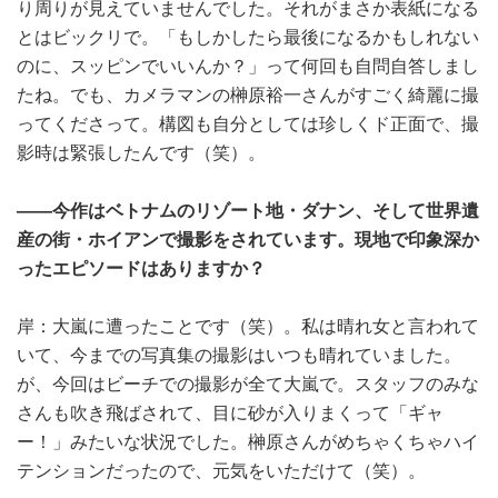
り周りが見えていませんでした。それがまさか表紙になる
とはビックリで。「もしかしたら最後になるかもしれない
のに、スッピンでいいんか？」って何回も自問自答しまし
たね。でも、カメラマンの榊原裕一さんがすごく綺麗に撮
ってくださって。構図も自分としては珍しくド正面で、撮
影時は緊張したんです（笑）。
――今作はベトナムのリゾート地・ダナン、そして世界遺
産の街・ホイアンで撮影をされています。現地で印象深か
ったエピソードはありますか？
岸：大嵐に遭ったことです（笑）。私は晴れ女と言われて
いて、今までの写真集の撮影はいつも晴れていました。
が、今回はビーチでの撮影が全て大嵐で。スタッフのみな
さんも吹き飛ばされて、目に砂が入りまくって「ギャ
ー！」みたいな状況でした。榊原さんがめちゃくちゃハイ
テンションだったので、元気をいただけて（笑）。