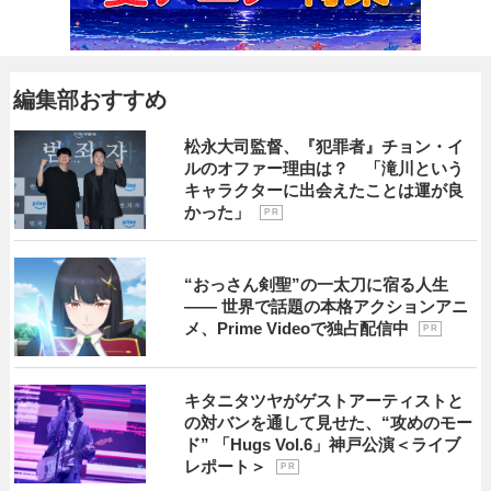
編集部おすすめ
松永大司監督、『犯罪者』チョン・イ
ルのオファー理由は？ 「滝川という
キャラクターに出会えたことは運が良
かった」
P R
“おっさん剣聖”の一太刀に宿る人生
―― 世界で話題の本格アクションアニ
メ、Prime Videoで独占配信中
P R
キタニタツヤがゲストアーティストと
の対バンを通して見せた、“攻めのモー
ド” 「Hugs Vol.6」神戸公演＜ライブ
レポート＞
P R