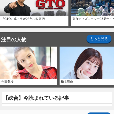
『GTO』連ドラが28年ぶり復活
東京ディズニーシー25周年イ
注目の人物
もっと見る
今田美桜
橋本環奈
【総合】今読まれている記事