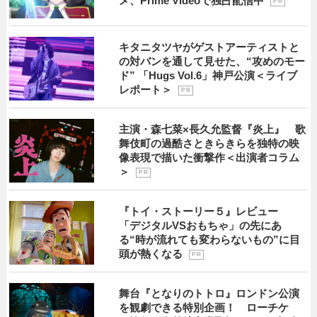
メ、Prime Videoで独占配信中
P R
キタニタツヤがゲストアーティストと
の対バンを通して見せた、“攻めのモー
ド” 「Hugs Vol.6」神戸公演＜ライブ
レポート＞
P R
主演・森七菜×長久允監督『炎上』 歌
舞伎町の過酷さときらきらを独特の映
像表現で描いた衝撃作＜出演者コラム
＞
P R
『トイ・ストーリー５』レビュー
「デジタルVSおもちゃ」の先にあ
る“時が流れても変わらないもの”に目
頭が熱くなる
P R
舞台『となりのトトロ』ロンドン公演
を観劇できる特別企画！ ローチケ