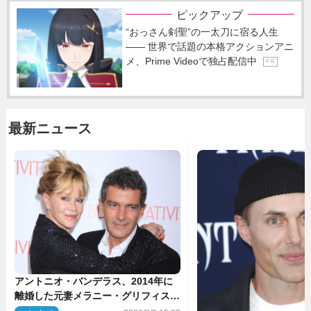
ピックアップ
“おっさん剣聖”の一太刀に宿る人生
―― 世界で話題の本格アクションアニ
メ、Prime Videoで独占配信中
P R
最新ニュース
アントニオ・バンデラス、2014年に
離婚した元妻メラニー・グリフィスは
今も「親友の一人」