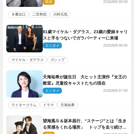
コメント到着
映画
2026/8/8 08:00
８番出口
二宮和也
川村元気
81歳マイケル・ダグラス、23歳の愛娘キャリ
スと手をつないでガラパーティーに来場
エンタメ
2026/8/8 08:00
マイケル・ダグラス
ゴシップ
天海祐希が誕生日 大ヒット主演作『女王の
教室』児童役キャストたちの現在
エンタメ
2026/8/8 07:00
ライターコラム
ドラマ
天海祐希
望海風斗＆坂本昌行、“ステージ”とは「生き
る実感をくれる場所」 トップを走り続ける
原動力を語る