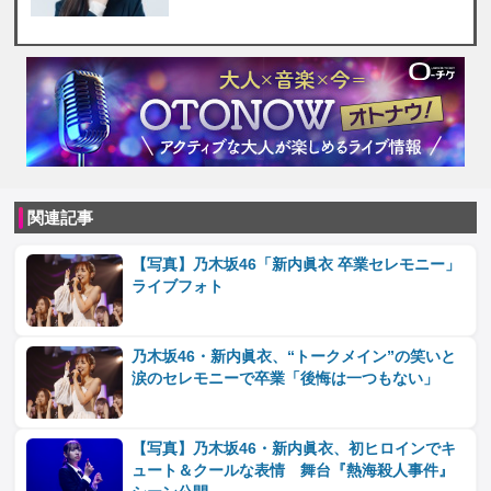
関連記事
【写真】乃木坂46「新内眞衣 卒業セレモニー」
ライブフォト
乃木坂46・新内眞衣、“トークメイン”の笑いと
涙のセレモニーで卒業「後悔は一つもない」
【写真】乃木坂46・新内眞衣、初ヒロインでキ
ュート＆クールな表情 舞台『熱海殺人事件』