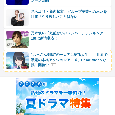
シーン公開
乃木坂46・新内眞衣、グループ卒業への思いを
吐露「やり残したことはない」
乃木坂46「気前がいいメンバー」ランキング
1位は新内眞衣！
“おっさん剣聖”の一太刀に宿る人生―― 世界で
話題の本格アクションアニメ、Prime Videoで
独占配信中
P R