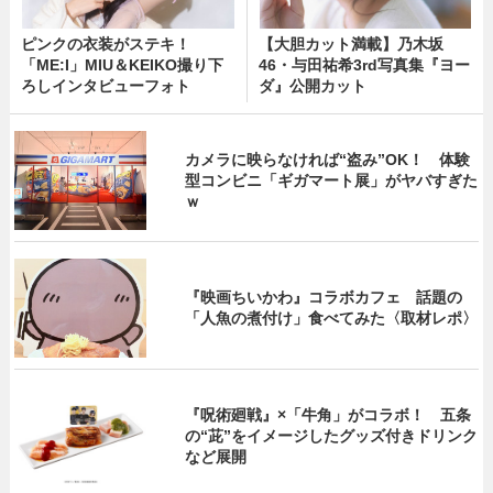
ピンクの衣装がステキ！
【大胆カット満載】乃木坂
「ME:I」MIU＆KEIKO撮り下
46・与田祐希3rd写真集『ヨー
ろしインタビューフォト
ダ』公開カット
カメラに映らなければ“盗み”OK！ 体験
型コンビニ「ギガマート展」がヤバすぎた
ｗ
『映画ちいかわ』コラボカフェ 話題の
「人魚の煮付け」食べてみた〈取材レポ〉
『呪術廻戦』×「牛角」がコラボ！ 五条
の“茈”をイメージしたグッズ付きドリンク
など展開