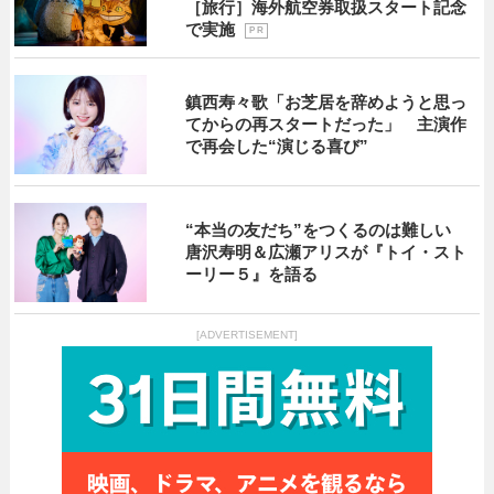
［旅行］海外航空券取扱スタート記念
で実施
P R
鎮西寿々歌「お芝居を辞めようと思っ
てからの再スタートだった」 主演作
で再会した“演じる喜び”
“本当の友だち”をつくるのは難しい
唐沢寿明＆広瀬アリスが『トイ・スト
ーリー５』を語る
[ADVERTISEMENT]