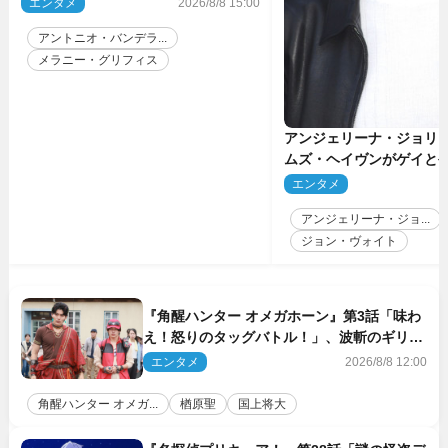
エンタメ
2026/8/8 15:00
アントニオ・バンデラ...
メラニー・グリフィス
アンジェリーナ・ジョリ
ムズ・ヘイヴンがゲイと
生配信で明らかに
エンタメ
2
アンジェリーナ・ジョ...
ジョン・ヴォイト
『角醒ハンター オメガホーン』第3話「味わ
え！怒りのタッグバトル！」、波斬のギリコ
がハンターバトルを挑んできた！
エンタメ
2026/8/8 12:00
角醒ハンター オメガ...
楢原聖
国上将大