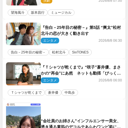
演劇
2026/8/8 07:00
望海風斗
坂本昌行
ミュージカル
『告白－25年目の秘密－』第5話 “爽太”松村
北斗の恋が大きく動き出す
エンタメ
2026/8/8 06:30
告白－25年目の秘密－
松村北斗
SixTONES
『Ｔシャツが乾くまで』“咲子”蒼井優、まさ
かの“再会”にあ然 ネットも動揺「びっくり
した!!」「今さら?!」（ネタバレあり）
エンタメ
2026/8/8 06:00
Ｔシャツが乾くまで
蒼井優
中島歩
“会社員のお姉さん”インフルエンサー美女、
透き通る素肌のデコルテあらわワンピ姿に反