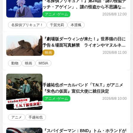
『名探偵プリキュア！』第28話「謎の怪盗デ
ッチ・アゲイン」、謎の怪盗から不思議な予
告状が届く
アニメ･ゲーム
2026/8/8 12:00
名探偵プリキュア！
千賀光莉
本渡楓
『劇場版ダーウィンが来た！』世界猫の日に
予告＆場面写真解禁 ライオンやマヌルネコ
の赤ちゃんが大集合
映画
2026/8/8 11:00
動物
映画
MISIA
手越祐也ボーカルバンド「T.N.T」がアニメ
『朱色の仮面』宣伝大使に就任決定
アニメ･ゲーム
2026/8/8 10:00
アニメ
手越祐也
『スパイダーマン：BND』トム・ホランドが