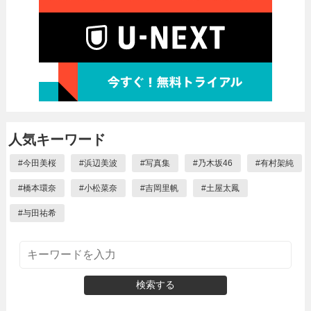
人気キーワード
#
今田美桜
#
浜辺美波
#
写真集
#
乃木坂46
#
有村架純
#
橋本環奈
#
小松菜奈
#
吉岡里帆
#
土屋太鳳
#
与田祐希
検索する