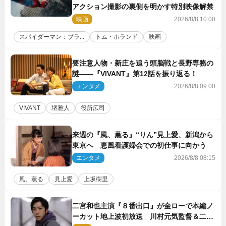
アクション撮影の裏側を明かす特別映像解禁
映画
2026/8/8 10:00
スパイダーマン：ブラ...
トム・ホランド
映画
要注意人物・新庄を追う頭脳戦と長野専務の
謎――『VIVANT』第12話を振り返る！
エンタメ
2026/8/8 09:00
VIVANT
堺雅人
役所広司
来週の『風、薫る』“りん”見上愛、新潟から
東京へ 恵風看護婦会での初仕事に向かう
エンタメ
2026/8/8 08:15
風、薫る
見上愛
上坂樹里
二宮和也主演『８番出口』が金ローで本編ノ
ーカット地上波初放送 川村元気監督＆二宮