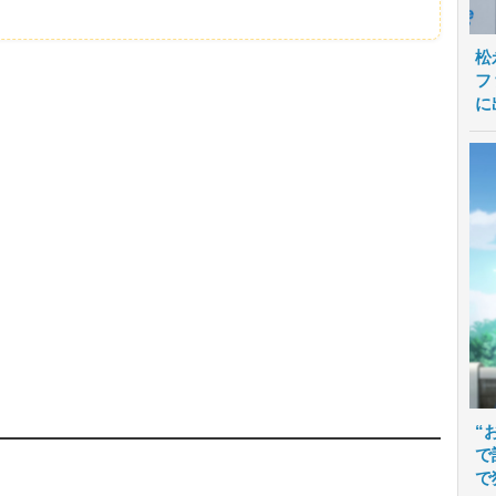
松
フ
に
“
で
で