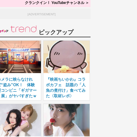
クランクイン！ YouTubeチャンネル ＞
[ADVERTISEMENT]
ピックアップ
カメラに映らなけれ
『映画ちいかわ』コラ
ば“盗み”OK！ 体験
ボカフェ 話題の「人
型コンビニ「ギガマー
魚の煮付け」食べてみ
ト展」がヤバすぎたｗ
た〈取材レポ〉