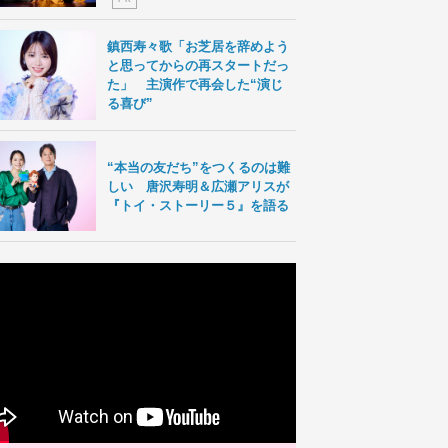
鎮西寿々歌「お芝居を辞めよう
と思ってからの再スタートだっ
た」 主演作で再会した“演じ
る喜び”
“本当の友だち”をつくるのは難
しい 唐沢寿明＆広瀬アリスが
『トイ・ストーリー５』を語る