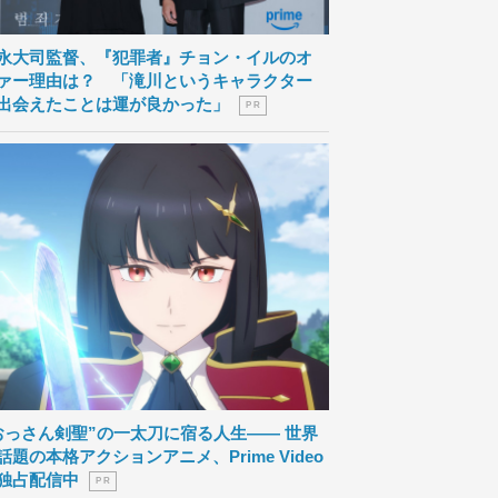
永大司監督、『犯罪者』チョン・イルのオ
ァー理由は？ 「滝川というキャラクター
出会えたことは運が良かった」
P R
おっさん剣聖”の一太刀に宿る人生―― 世界
話題の本格アクションアニメ、Prime Video
独占配信中
P R