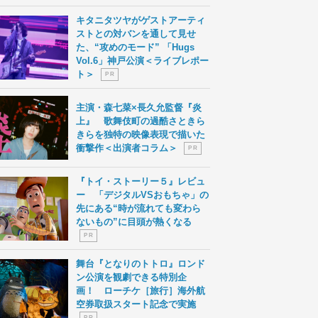
キタニタツヤがゲストアーティ
ストとの対バンを通して見せ
た、“攻めのモード” 「Hugs
Vol.6」神戸公演＜ライブレポー
ト＞
P R
主演・森七菜×長久允監督『炎
上』 歌舞伎町の過酷さときら
きらを独特の映像表現で描いた
衝撃作＜出演者コラム＞
P R
『トイ・ストーリー５』レビュ
ー 「デジタルVSおもちゃ」の
先にある“時が流れても変わら
ないもの”に目頭が熱くなる
P R
舞台『となりのトトロ』ロンド
ン公演を観劇できる特別企
画！ ローチケ［旅行］海外航
空券取扱スタート記念で実施
P R