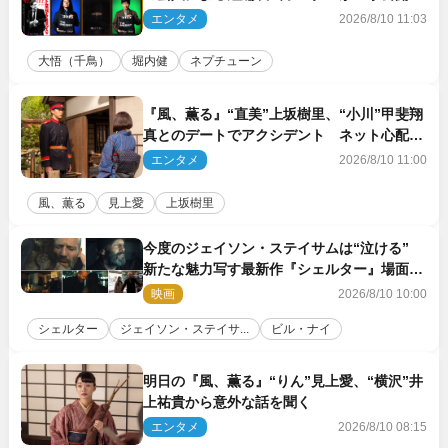
エンタメ
2026/8/10 11:03
大悟（千鳥）
堀内健
ネプチューン
『風、薫る』“直美”上坂樹里、“小川”甲斐翔
真とのデートでアクシデント ネット心配
「何かのフラグ？」「嫌な予感」
エンタメ
2026/8/10 11:00
風、薫る
見上愛
上坂樹里
今度のジェイソン・ステイサムは“泣ける”
新たな魅力写す最新作『シェルター』場面写
真解禁
映画
2026/8/10 10:00
シェルター
ジェイソン・ステイサ...
ビル・ナイ
明日の『風、薫る』“りん”見上愛、“横沢”井
上祐貴から意外な話を聞く
エンタメ
2026/8/10 08:15