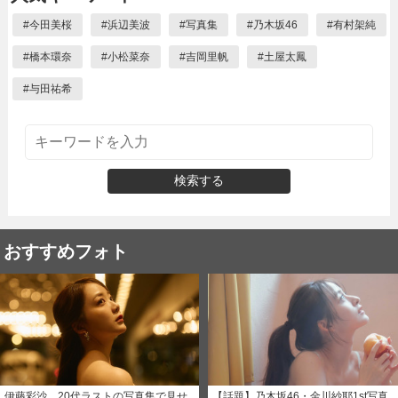
#
今田美桜
#
浜辺美波
#
写真集
#
乃木坂46
#
有村架純
#
橋本環奈
#
小松菜奈
#
吉岡里帆
#
土屋太鳳
#
与田祐希
検索する
おすすめフォト
伊藤彩沙、20代ラストの写真集で見せ
【話題】乃木坂46・金川紗耶1st写真