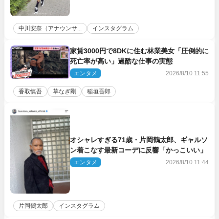
中川安奈（アナウンサ...
インスタグラム
家賃3000円で8DKに住む林業美女「圧倒的に
死亡率が高い」過酷な仕事の実態
エンタメ
2026/8/10 11:55
香取慎吾
草なぎ剛
稲垣吾郎
オシャレすぎる71歳・片岡鶴太郎、ギャルソ
ン着こなす最新コーデに反響「かっこいい」
エンタメ
2026/8/10 11:44
片岡鶴太郎
インスタグラム