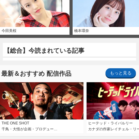
今田美桜
橋本環奈
【総合】今読まれている記事
最新＆おすすめ 配信作品
もっと見る
THE ONE SHOT
ヒーテッド・ライバルリー
千鳥・大悟が企画・プロデュー…
カナダの作家レイチェル・リ