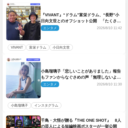
『VIVANT』“ドラム”富栄ドラム、“長野”小
日向文世とのオフショット公開 「たくさん
褒めていただいた」と感謝
エンタメ
2026/8/10 11:42
VIVANT
富栄ドラム
小日向文世
小島瑠璃子「悲しいことがありました」報告
もファンからなぐさめの声「無理しないよう
に！」
エンタメ
2026/8/10 11:30
小島瑠璃子
インスタグラム
千鳥・大悟が贈る『THE ONE SHOT』 8人
の芸人による短編映画ポスターが一挙公開