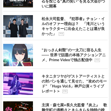
石を投じる“真の笑い”を見る大会がつ
いに開幕
松永大司監督、『犯罪者』チョン・イ
ルのオファー理由は？ 「滝川という
キャラクターに出会えたことは運が良
かった」
P R
“おっさん剣聖”の一太刀に宿る人生
―― 世界で話題の本格アクションアニ
メ、Prime Videoで独占配信中
P R
キタニタツヤがゲストアーティストと
の対バンを通して見せた、“攻めのモー
ド” 「Hugs Vol.6」神戸公演＜ライブ
レポート＞
P R
主演・森七菜×長久允監督『炎上』 歌
舞伎町の過酷さときらきらを独特の映