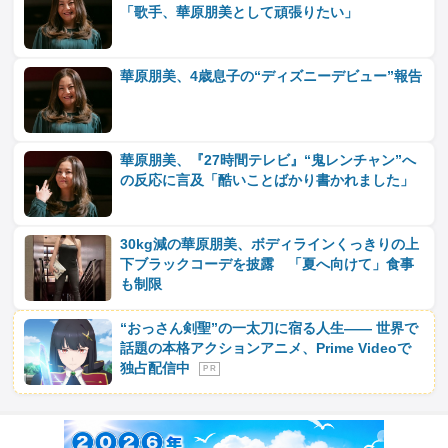
「歌手、華原朋美として頑張りたい」
華原朋美、4歳息子の“ディズニーデビュー”報告
華原朋美、『27時間テレビ』“鬼レンチャン”へ
の反応に言及「酷いことばかり書かれました」
30kg減の華原朋美、ボディラインくっきりの上
下ブラックコーデを披露 「夏へ向けて」食事
も制限
“おっさん剣聖”の一太刀に宿る人生―― 世界で
話題の本格アクションアニメ、Prime Videoで
独占配信中
P R