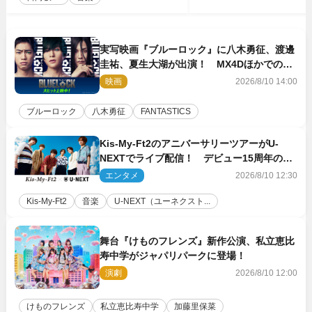
実写映画『ブルーロック』に八木勇征、渡邊
圭祐、夏生大湖が出演！ MX4Dほかでの上
映＆応援上映も決定
映画
2026/8/10 14:00
ブルーロック
八木勇征
FANTASTICS
Kis‐My‐Ft2のアニバーサリーツアーがU‐
NEXTでライブ配信！ デビュー15周年の記
念日に開催される特別な公演
エンタメ
2026/8/10 12:30
Kis‐My‐Ft2
音楽
U‐NEXT（ユーネクスト...
舞台『けものフレンズ』新作公演、私立恵比
寿中学がジャパリパークに登場！
演劇
2026/8/10 12:00
けものフレンズ
私立恵比寿中学
加藤里保菜