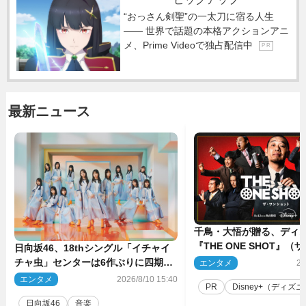
“おっさん剣聖”の一太刀に宿る人生
―― 世界で話題の本格アクションアニ
メ、Prime Videoで独占配信中
P R
最新ニュース
千鳥・大悟が贈る、ディ
『THE ONE SHOT』
日向坂46、18thシングル「イチャイ
ット）徹底ガイド！ 今
チャ虫」センターは6作ぶりに四期
エンタメ
20
一石を投じる“真の笑い”
生・正源司陽子 新ビジュアル解禁
エンタメ
2026/8/10 15:40
PR
Disney+（ディズニー
ついに開幕
日向坂46
音楽