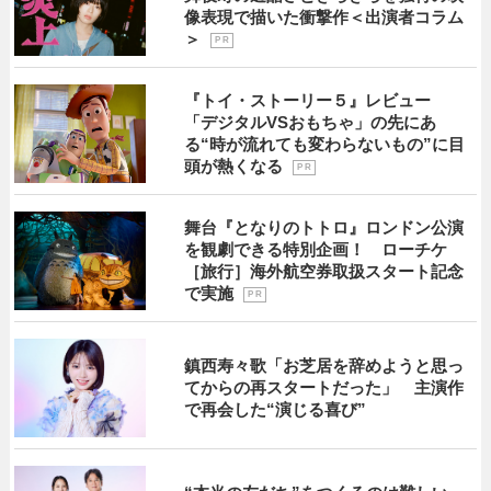
像表現で描いた衝撃作＜出演者コラム
＞
P R
『トイ・ストーリー５』レビュー
「デジタルVSおもちゃ」の先にあ
る“時が流れても変わらないもの”に目
頭が熱くなる
P R
舞台『となりのトトロ』ロンドン公演
を観劇できる特別企画！ ローチケ
［旅行］海外航空券取扱スタート記念
で実施
P R
鎮西寿々歌「お芝居を辞めようと思っ
てからの再スタートだった」 主演作
で再会した“演じる喜び”