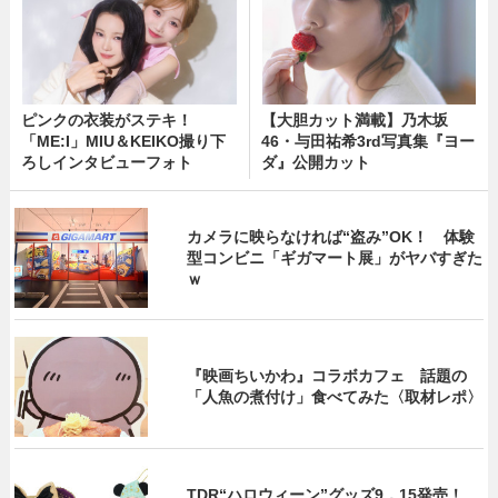
ピンクの衣装がステキ！
【大胆カット満載】乃木坂
「ME:I」MIU＆KEIKO撮り下
46・与田祐希3rd写真集『ヨー
ろしインタビューフォト
ダ』公開カット
カメラに映らなければ“盗み”OK！ 体験
型コンビニ「ギガマート展」がヤバすぎた
ｗ
『映画ちいかわ』コラボカフェ 話題の
「人魚の煮付け」食べてみた〈取材レポ〉
TDR“ハロウィーン”グッズ9．15発売！