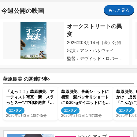
今週公開の映画
もっと見る
オークストリートの異
変
2026年08月14日（金）公開
出演：アン・ハサウェイ
監督：デヴィッド・ロバー
ト・ミッチェル
›
華原朋美 の関連記事
「えっ！！」華原朋美、ア
華原朋美、最新ショットに
華原朋美、
ーティスト写真一新 スラ
衝撃 髪バッサリショート
かけ 成長
っとスーツで印象激変「ヤ
に＆30kgダイエットにも成
「こんなに
バい綺麗だぁ」
功
だなぁって
エンタメ
エンタメ
エンタメ
2026年5月3日 10時45分
2026年2月1日 17時30分
2025年10月
ピックアップ