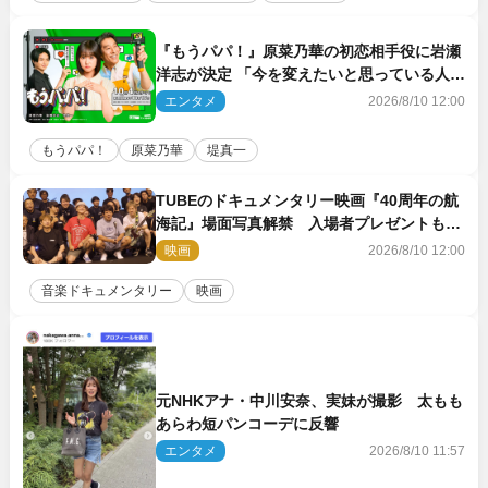
『もうパパ！』原菜乃華の初恋相手役に岩瀬
洋志が決定 「今を変えたいと思っている人の
背中を押してくれる」作品
エンタメ
2026/8/10 12:00
もうパパ！
原菜乃華
堤真一
TUBEのドキュメンタリー映画『40周年の航
海記』場面写真解禁 入場者プレゼントも決
定
映画
2026/8/10 12:00
音楽ドキュメンタリー
映画
元NHKアナ・中川安奈、実妹が撮影 太もも
あらわ短パンコーデに反響
エンタメ
2026/8/10 11:57