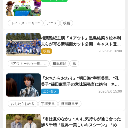
トイ・ストーリー5
アニメ
映画
相葉雅紀主演『４アウト』黒島結菜＆松本利
夫らが写る新場面カット公開 キャスト登壇
イベントも決定
映画
2026/8/6 16:00
4アウト ─もう一度、...
相葉雅紀
嵐
『おちたらおわり』“明日海”宇垣美里、“孔
美子”篠田麻里子の意味深発言に絶句 ネッ
ト驚き「まさか」「意外な展開」
エンタメ
2026/8/6 15:00
おちたらおわり
宇垣美里
篠田麻里子
『君は夏のなか』ついに気持ちが通じ合った
渉＆千晴「世界一美しいキスシーン」「めっ