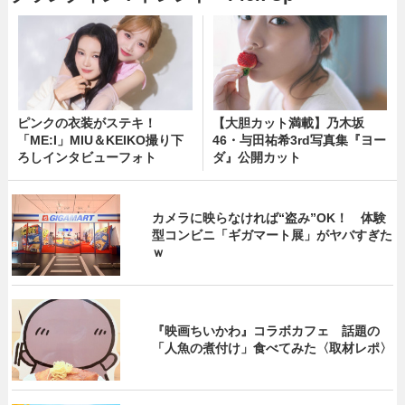
ピンクの衣装がステキ！
【大胆カット満載】乃木坂
「ME:I」MIU＆KEIKO撮り下
46・与田祐希3rd写真集『ヨー
ろしインタビューフォト
ダ』公開カット
カメラに映らなければ“盗み”OK！ 体験
型コンビニ「ギガマート展」がヤバすぎた
ｗ
『映画ちいかわ』コラボカフェ 話題の
「人魚の煮付け」食べてみた〈取材レポ〉