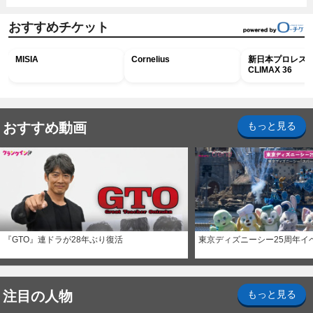
おすすめチケット
MISIA
Cornelius
新日本プロレス G
CLIMAX 36
おすすめ動画
もっと見る
『GTO』連ドラが28年ぶり復活
東京ディズニーシー25周年イ
注目の人物
もっと見る