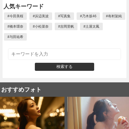
人気キーワード
#
今田美桜
#
浜辺美波
#
写真集
#
乃木坂46
#
有村架純
#
橋本環奈
#
小松菜奈
#
吉岡里帆
#
土屋太鳳
#
与田祐希
検索する
おすすめフォト