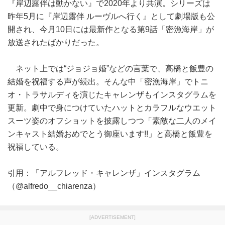
『岸辺露伴は動かない』で2020年より共演。シリーズは
昨年5月に『岸辺露伴 ルーヴルへ行く』として劇場版も公
開され、今月10日には最新作となる第9話「密漁海岸」が
放送されたばかりだった。
ネット上では“ジョジョ婚”などの言葉で、高橋と飯豊の
結婚を祝福する声が続出。そんな中「密漁海岸」でトニ
オ・トラサルディを演じたキャレンザもインスタグラムを
更新。劇中で身につけていたハットとカラフルなウエット
スーツ姿のオフショットを披露しつつ「素敵な二人のメイ
ンキャスト結婚おめでとう御座います!!」と高橋と飯豊を
祝福している。
引用：「アルフレッド・キャレンザ」インスタグラム
（@alfredo__chiarenza）
[ADVERTISEMENT]