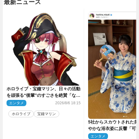
最新ニュース
ホロライブ・宝鐘マリン、日々の活動
を頑張る“後輩”のすごさを絶賛「なろ
う系主人公まである」
エンタメ
2026/8/6 18:15
ホロライブ
宝鐘マリン
5社からスカウトされた美
やかな浴衣姿に反響「可
ぅ」
エンタメ
2