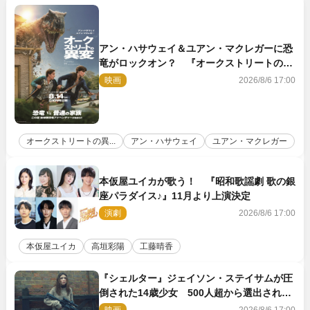
アン・ハサウェイ＆ユアン・マクレガーに恐
竜がロックオン？ 『オークストリートの異
変』新ビジュアル＆本編映像初解禁
映画
2026/8/6 17:00
オークストリートの異...
アン・ハサウェイ
ユアン・マクレガー
本仮屋ユイカが歌う！ 『昭和歌謡劇 歌の銀
座パラダイス♪』11月より上演決定
演劇
2026/8/6 17:00
本仮屋ユイカ
高垣彩陽
工藤晴香
『シェルター』ジェイソン・ステイサムが圧
倒された14歳少女 500人超から選出された
新鋭ボディ・レイ・ブレスナックとは