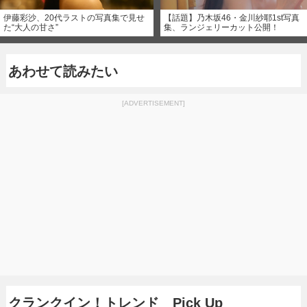
伊藤彩沙、20代ラストの写真集で見せ
【話題】乃木坂46・金川紗耶1st写真
た“大人の甘さ”
集、ランジェリーカット公開！
あわせて読みたい
[ADVERTISEMENT]
クランクイン！トレンド Pick Up