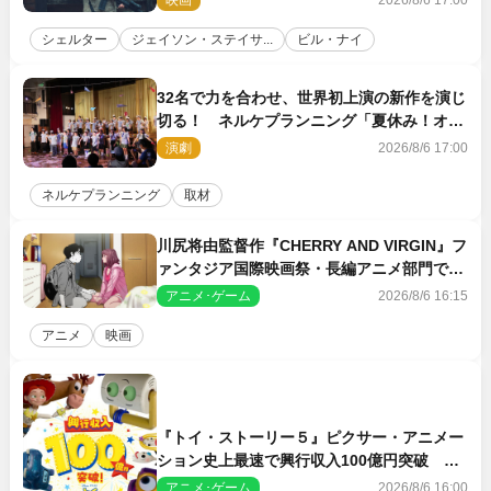
映画
2026/8/6 17:00
シェルター
ジェイソン・ステイサ...
ビル・ナイ
32名で力を合わせ、世界初上演の新作を演じ
切る！ ネルケプランニング「夏休み！オ
ン・ワークショップ2026」レポート【最終
演劇
2026/8/6 17:00
日】
ネルケプランニング
取材
川尻将由監督作『CHERRY AND VIRGIN』フ
ァンタジア国際映画祭・長編アニメ部門で観
客賞・金賞受賞！
アニメ･ゲーム
2026/8/6 16:15
アニメ
映画
『トイ・ストーリー５』ピクサー・アニメー
ション史上最速で興行収入100億円突破 シ
リーズNo.1興収が目前
アニメ･ゲーム
2026/8/6 16:00