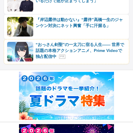
いるだけで息が止まってしまう」
『岸辺露伴は動かない』“露伴”高橋一生のジャ
ンケン対決にネット興奮「手に汗握る」
“おっさん剣聖”の一太刀に宿る人生―― 世界で
話題の本格アクションアニメ、Prime Videoで
独占配信中
P R