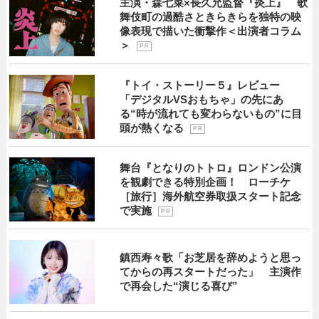
主演・森七菜×長久允監督『炎上』 歌
舞伎町の過酷さときらきらを独特の映
像表現で描いた衝撃作＜出演者コラム
＞
P R
『トイ・ストーリー５』レビュー
「デジタルVSおもちゃ」の先にあ
る“時が流れても変わらないもの”に目
頭が熱くなる
P R
舞台『となりのトトロ』ロンドン公演
を観劇できる特別企画！ ローチケ
［旅行］海外航空券取扱スタート記念
で実施
P R
鎮西寿々歌「お芝居を辞めようと思っ
てからの再スタートだった」 主演作
で再会した“演じる喜び”