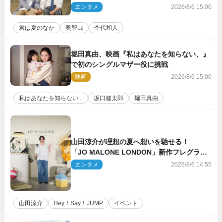
ちゃキュン」反響続々
エンタメ
2026/8/6 15:00
君は夏のなか
奥智哉
杢代和人
堀田真由、映画『私はあなたを知らない、』
で初のシングルマザー役に挑戦
映画
2026/8/6 15:00
私はあなたを知らない...
坂口健太郎
堀田真由
山田涼介が理想の夏へ想いを馳せる！
「JO MALONE LONDON」新作フレグラン
スを体験
エンタメ
2026/8/6 14:55
山田涼介
Hey！Say！JUMP
イベント