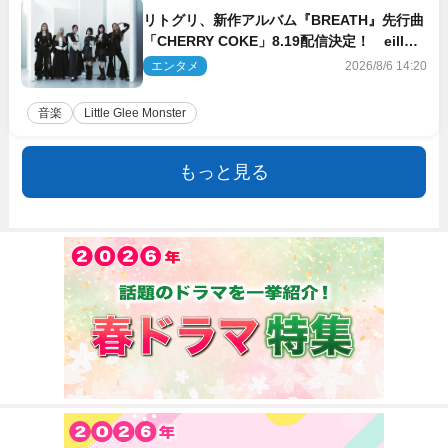
リトグリ、新作アルバム『BREATH』先行曲
「CHERRY COKE」8.19配信決定！ eill書
き下ろしのラブソング
エンタメ
2026/8/6 14:20
音楽
Little Glee Monster
もっと見る