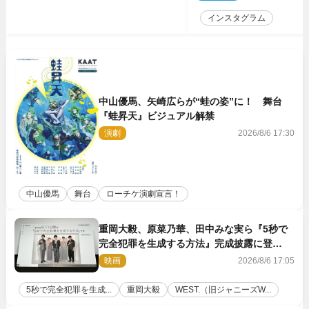
インスタグラム
中山優馬、矢崎広らが“蛙の姿”に！ 舞台
『蛙昇天』ビジュアル解禁
演劇
2026/8/6 17:30
中山優馬
舞台
ローチケ演劇宣言！
重岡大毅、原菜乃華、田中みな実ら『5秒で
完全犯罪を生成する方法』完成披露に登
壇！ それぞれのAI活用術も発表
映画
2026/8/6 17:05
5秒で完全犯罪を生成...
重岡大毅
WEST.（旧ジャニーズW...