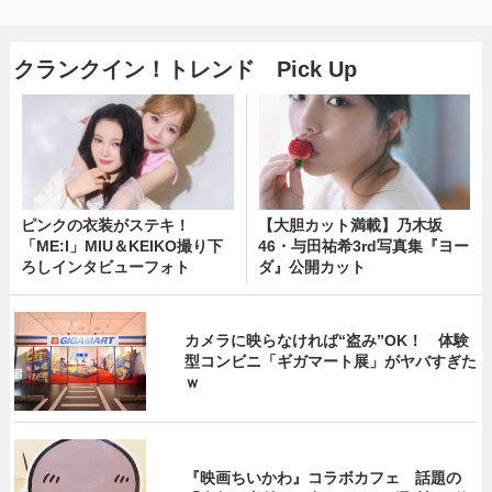
クランクイン！トレンド Pick Up
ピンクの衣装がステキ！
【大胆カット満載】乃木坂
「ME:I」MIU＆KEIKO撮り下
46・与田祐希3rd写真集『ヨー
ろしインタビューフォト
ダ』公開カット
カメラに映らなければ“盗み”OK！ 体験
型コンビニ「ギガマート展」がヤバすぎた
ｗ
『映画ちいかわ』コラボカフェ 話題の