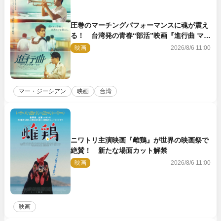
圧巻のマーチングパフォーマンスに魂が震え
る！ 台湾発の青春“部活”映画『進行曲 マー
チングボーイズ』予告解禁
映画
2026/8/6 11:00
マー・ジーシアン
映画
台湾
ニワトリ主演映画『雌鶏』が世界の映画祭で
絶賛！ 新たな場面カット解禁
映画
2026/8/6 11:00
映画