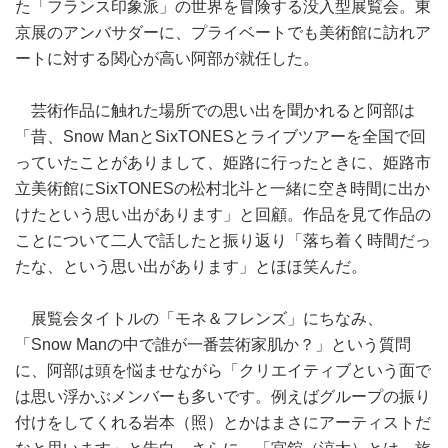
た「フランス印象派」の世界を冒険する没入型展覧会。東
京展のアンバサダーに、プライベートでも美術館に訪れア
ートに対する関心が高い阿部が就任した。
芸術作品に触れた場所での思い出を聞かれると阿部は
「昔、Snow ManとSixTONESとライブツアーを全国で回
っていたことがありまして、姫路に行ったときに、姫路市
立美術館にSixTONESの松村北斗と一緒に空き時間に出か
けたという思い出があります」と回顧。作品を見て作品の
ことについて二人で話したと振り返り「落ち着く時間だっ
たな、という思い出があります」とほほ笑んだ。
展覧会タイトルの「モネ＆フレンズ」にちなみ、
「Snow Manの中で誰が一番芸術家肌か？」という質問
に、阿部は頭を悩ませながら「クリエイティブという面で
は思い浮かぶメンバーも多いです。例えばグループの振り
付けをしてくれる岩本（照）とかはまさにアーティストだ