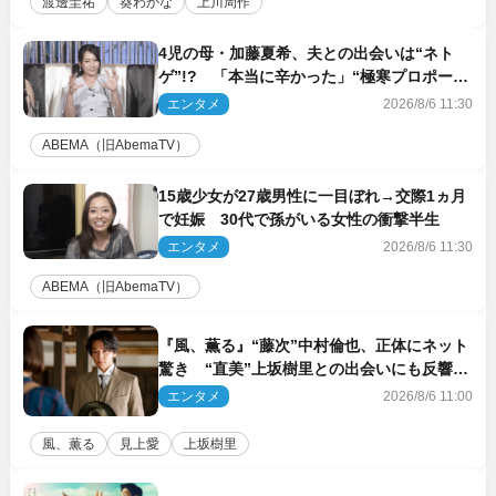
渡邊圭祐
葵わかな
上川周作
4児の母・加藤夏希、夫との出会いは“ネト
ゲ”!? 「本当に辛かった」“極寒プロポー
ズ”も告白
エンタメ
2026/8/6 11:30
ABEMA（旧AbemaTV）
15歳少女が27歳男性に一目ぼれ→交際1ヵ月
で妊娠 30代で孫がいる女性の衝撃半生
エンタメ
2026/8/6 11:30
ABEMA（旧AbemaTV）
『風、薫る』“藤次”中村倫也、正体にネット
驚き “直美”上坂樹里との出会いにも反響
「力になってくれそう」「仲良くしなよ！」
エンタメ
2026/8/6 11:00
風、薫る
見上愛
上坂樹里