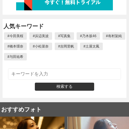
人気キーワード
#
今田美桜
#
浜辺美波
#
写真集
#
乃木坂46
#
有村架純
#
橋本環奈
#
小松菜奈
#
吉岡里帆
#
土屋太鳳
#
与田祐希
検索する
おすすめフォト