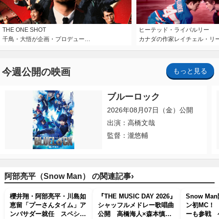
THE ONE SHOT
ヒーテッド・ライバルリー
千鳥・大悟が企画・プロデュー…
カナダの作家レイチェル・リ
今週公開の映画
もっと見る
ブルーロック
2026年08月07日（金）公開
出演：高橋文哉
監督：瀧悠輔
›
阿部亮平（Snow Man） の関連記事
櫻井翔・阿部亮平・川島如
『THE MUSIC DAY 2026』
Snow M
恵留「プーさんタイム」ア
シャッフルメドレー歌唱曲
ン初MC！ 
ンバサダー就任 スペシャ
公開 高橋海人×森本慎太
ーも参戦 