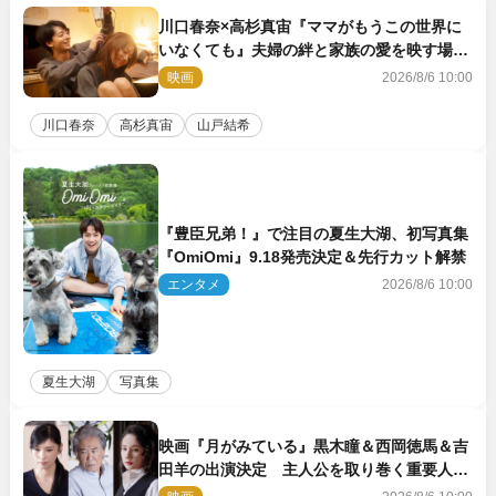
川口春奈×高杉真宙『ママがもうこの世界に
いなくても』夫婦の絆と家族の愛を映す場面
写真公開
映画
2026/8/6 10:00
川口春奈
高杉真宙
山戸結希
『豊臣兄弟！』で注目の夏生大湖、初写真集
『OmiOmi』9.18発売決定＆先行カット解禁
エンタメ
2026/8/6 10:00
夏生大湖
写真集
映画『月がみている』黒木瞳＆西岡徳馬＆吉
田羊の出演決定 主人公を取り巻く重要人物
を演じる