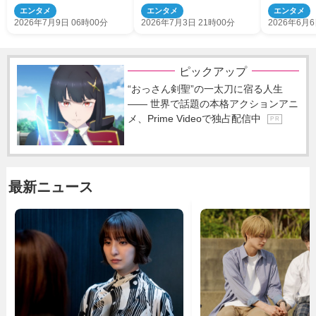
ルビジュアル解禁
郎ら競演
ィー『ジャンオ
エンタメ
エンタメ
エンタメ
放送
2026年7月9日 06時00分
2026年7月3日 21時00分
2026年6月6
ピックアップ
“おっさん剣聖”の一太刀に宿る人生
―― 世界で話題の本格アクションアニ
メ、Prime Videoで独占配信中
P R
最新ニュース