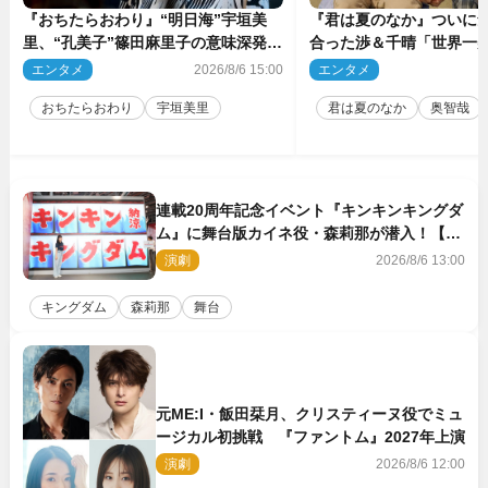
『おちたらおわり』“明日海”宇垣美
『君は夏のなか』ついに
里、“孔美子”篠田麻里子の意味深発言
合った渉＆千晴「世界一
に絶句 ネット驚き「まさか」「意外
ーン」「めっちゃキュン
エンタメ
2026/8/6 15:00
エンタメ
2
な展開」
おちたらおわり
宇垣美里
君は夏のなか
奥智哉
連載20周年記念イベント『キンキンキングダ
ム』に舞台版カイネ役・森莉那が潜入！【密
着レポート】
演劇
2026/8/6 13:00
キングダム
森莉那
舞台
元ME:I・飯田栞月、クリスティーヌ役でミュ
ージカル初挑戦 『ファントム』2027年上演
演劇
2026/8/6 12:00