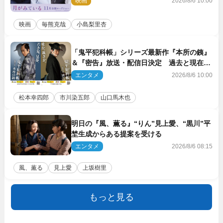
映画
2026/8/6 10:00
映画
毎熊克哉
小島梨里杏
「鬼平犯科帳」シリーズ最新作『本所の銕』
＆『密告』放送・配信日決定 過去と現在が
繋がるビジュアルも解禁
エンタメ
2026/8/6 10:00
松本幸四郎
市川染五郎
山口馬木也
明日の『風、薫る』“りん”見上愛、“黒川”平
埜生成からある提案を受ける
エンタメ
2026/8/6 08:15
風、薫る
見上愛
上坂樹里
もっと見る