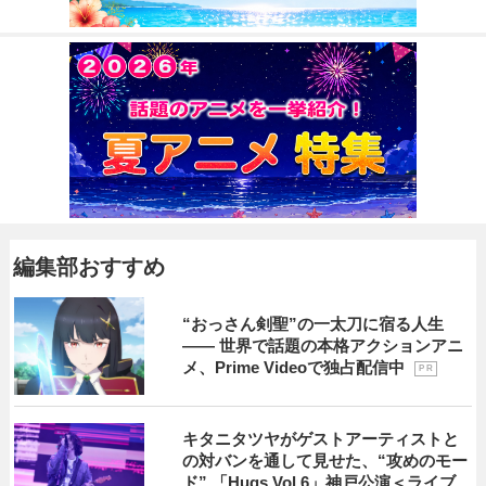
編集部おすすめ
“おっさん剣聖”の一太刀に宿る人生
―― 世界で話題の本格アクションアニ
メ、Prime Videoで独占配信中
P R
キタニタツヤがゲストアーティストと
の対バンを通して見せた、“攻めのモー
ド” 「Hugs Vol.6」神戸公演＜ライブ