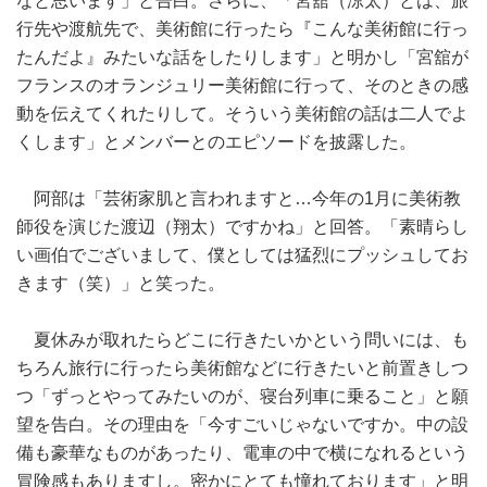
なと思います」と告白。さらに、「宮舘（涼太）とは、旅
行先や渡航先で、美術館に行ったら『こんな美術館に行っ
たんだよ』みたいな話をしたりします」と明かし「宮舘が
フランスのオランジュリー美術館に行って、そのときの感
動を伝えてくれたりして。そういう美術館の話は二人でよ
くします」とメンバーとのエピソードを披露した。
阿部は「芸術家肌と言われますと…今年の1月に美術教
師役を演じた渡辺（翔太）ですかね」と回答。「素晴らし
い画伯でございまして、僕としては猛烈にプッシュしてお
きます（笑）」と笑った。
夏休みが取れたらどこに行きたいかという問いには、も
ちろん旅行に行ったら美術館などに行きたいと前置きしつ
つ「ずっとやってみたいのが、寝台列車に乗ること」と願
望を告白。その理由を「今すごいじゃないですか。中の設
備も豪華なものがあったり、電車の中で横になれるという
冒険感もありますし。密かにとても憧れております」と明