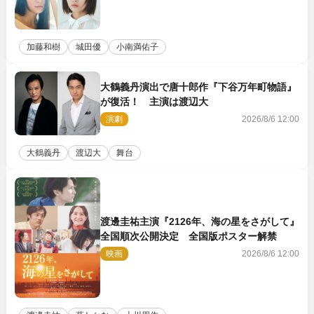
加藤和樹
城田優
小南満佑子
大鶴義丹演出で唐十郎作『下谷万年町物語』
が復活！ 主演は渡辺大
演劇
2026/8/6 12:00
大鶴義丹
渡辺大
舞台
渡邊圭祐主演『2126年、海の星をさがして』
全国順次公開決定 全国版ポスター解禁
映画
2026/8/6 12:00