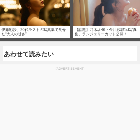
伊藤彩沙、20代ラストの写真集で見せ
【話題】乃木坂46・金川紗耶1st写真
た“大人の甘さ”
集、ランジェリーカット公開！
あわせて読みたい
[ADVERTISEMENT]