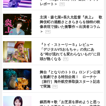
レポート＞
P R
主演・森七菜×長久允監督『炎上』 歌
舞伎町の過酷さときらきらを独特の映
像表現で描いた衝撃作＜出演者コラム
＞
P R
『トイ・ストーリー５』レビュー
「デジタルVSおもちゃ」の先にあ
る“時が流れても変わらないもの”に目
頭が熱くなる
P R
舞台『となりのトトロ』ロンドン公演
を観劇できる特別企画！ ローチケ
［旅行］海外航空券取扱スタート記念
で実施
P R
鎮西寿々歌「お芝居を辞めようと思っ