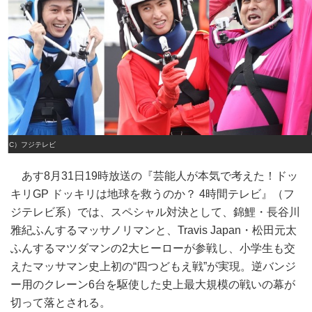
（C）フジテレビ
あす8月31日19時放送の『芸能人が本気で考えた！ドッ
キリGP ドッキリは地球を救うのか？ 4時間テレビ』（フ
ジテレビ系）では、スペシャル対決として、錦鯉・長谷川
雅紀ふんするマッサノリマンと、Travis Japan・松田元太
ふんするマツダマンの2大ヒーローが参戦し、小学生も交
えたマッサマン史上初の“四つどもえ戦”が実現。逆バンジ
ー用のクレーン6台を駆使した史上最大規模の戦いの幕が
切って落とされる。