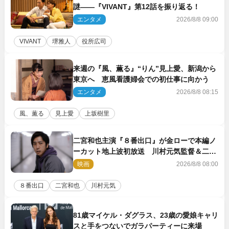
謎――『VIVANT』第12話を振り返る！
エンタメ
2026/8/8 09:00
VIVANT
堺雅人
役所広司
来週の『風、薫る』“りん”見上愛、新潟から
東京へ 恵風看護婦会での初仕事に向かう
エンタメ
2026/8/8 08:15
風、薫る
見上愛
上坂樹里
二宮和也主演『８番出口』が金ローで本編ノ
ーカット地上波初放送 川村元気監督＆二宮
コメント到着
映画
2026/8/8 08:00
８番出口
二宮和也
川村元気
81歳マイケル・ダグラス、23歳の愛娘キャリ
スと手をつないでガラパーティーに来場