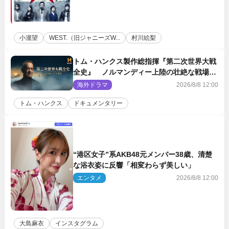
小瀧望
WEST.（旧ジャニーズW...
村川絵梨
トム・ハンクス製作総指揮『第二次世界大戦
全史』 ノルマンディー上陸の壮絶な戦場を
収めた特別映像解禁
海外ドラマ
2026/8/8 12:00
トム・ハンクス
ドキュメンタリー
“港区女子”系AKB48元メンバー38歳、清楚
な浴衣姿に反響「相変わらず美しい」
エンタメ
2026/8/8 12:00
大島麻衣
インスタグラム