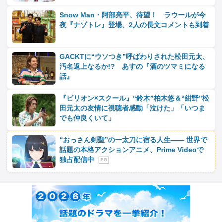
Snow Man・阿部亮平、待望！ ラウールが今
夜『ナゾトレ』登場、2人の長文コメントも到着
GACKTに“ウソつき”呼ばわりされた松田元太、
汚名返上なるか!? あすの『酒のツマミになる
話』
『ビリオン×スクール』“鈴木”柏木悠＆“紺野”松
田元太の友情に視聴者感動「泣けた」「いつま
でも仲良くいて」
“おっさん剣聖”の一太刀に宿る人生―― 世界で
話題の本格アクションアニメ、Prime Videoで
独占配信中
P R