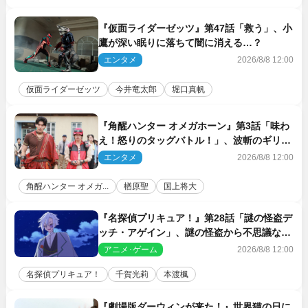
『仮面ライダーゼッツ』第47話「救う」、小
鷹が深い眠りに落ちて闇に消える…？
エンタメ
2026/8/8 12:00
仮面ライダーゼッツ
今井竜太郎
堀口真帆
『角醒ハンター オメガホーン』第3話「味わ
え！怒りのタッグバトル！」、波斬のギリコ
がハンターバトルを挑んできた！
エンタメ
2026/8/8 12:00
角醒ハンター オメガ...
楢原聖
国上将大
『名探偵プリキュア！』第28話「謎の怪盗デ
ッチ・アゲイン」、謎の怪盗から不思議な予
告状が届く
アニメ･ゲーム
2026/8/8 12:00
名探偵プリキュア！
千賀光莉
本渡楓
『劇場版ダーウィンが来た！』世界猫の日に