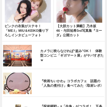
ピンクの衣装がステキ！
【大胆カット満載】乃木坂
「ME:I」MIU＆KEIKO撮り下
46・与田祐希3rd写真集『ヨー
ろしインタビューフォト
ダ』公開カット
カメラに映らなければ“盗み”OK！ 体験
型コンビニ「ギガマート展」がヤバすぎた
ｗ
『映画ちいかわ』コラボカフェ 話題の
「人魚の煮付け」食べてみた〈取材レポ〉
『呪術廻戦』×「牛角」がコラボ！ 五条