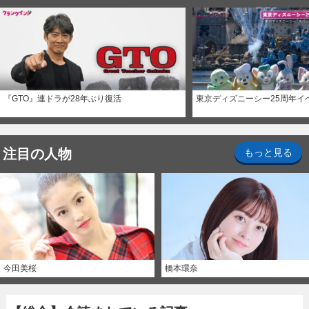
『GTO』連ドラが28年ぶり復活
東京ディズニーシー25周年イ
注目の人物
もっと見る
今田美桜
橋本環奈