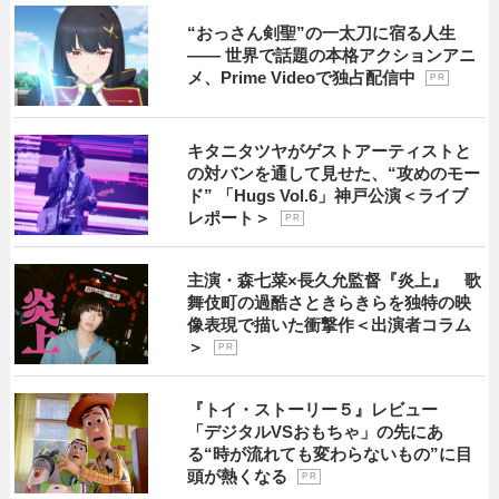
“おっさん剣聖”の一太刀に宿る人生
―― 世界で話題の本格アクションアニ
メ、Prime Videoで独占配信中
P R
キタニタツヤがゲストアーティストと
の対バンを通して見せた、“攻めのモー
ド” 「Hugs Vol.6」神戸公演＜ライブ
レポート＞
P R
主演・森七菜×長久允監督『炎上』 歌
舞伎町の過酷さときらきらを独特の映
像表現で描いた衝撃作＜出演者コラム
＞
P R
『トイ・ストーリー５』レビュー
「デジタルVSおもちゃ」の先にあ
る“時が流れても変わらないもの”に目
頭が熱くなる
P R