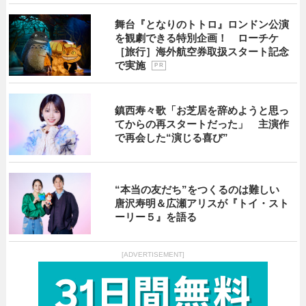
舞台『となりのトトロ』ロンドン公演
を観劇できる特別企画！ ローチケ
［旅行］海外航空券取扱スタート記念
で実施
P R
鎮西寿々歌「お芝居を辞めようと思っ
てからの再スタートだった」 主演作
で再会した“演じる喜び”
“本当の友だち”をつくるのは難しい
唐沢寿明＆広瀬アリスが『トイ・スト
ーリー５』を語る
[ADVERTISEMENT]