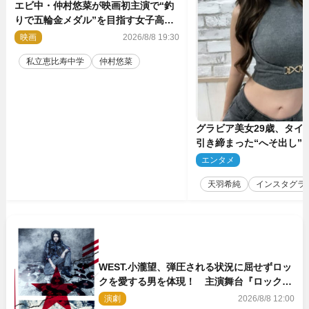
エビ中・仲村悠菜が映画初主演で“釣
りで五輪金メダル”を目指す女子高生
に！ 映画『つりこまち』今秋公開
映画
2026/8/8 19:30
私立恵比寿中学
仲村悠菜
グラビア美女29歳、タイ
引き締まった“へそ出し”
「可愛い過ぎる」
エンタメ
2
天羽希純
インスタグラ
WEST.小瀧望、弾圧される状況に屈せずロッ
クを愛する男を体現！ 主演舞台『ロックン
ロール』ビジュアル解禁
演劇
2026/8/8 12:00