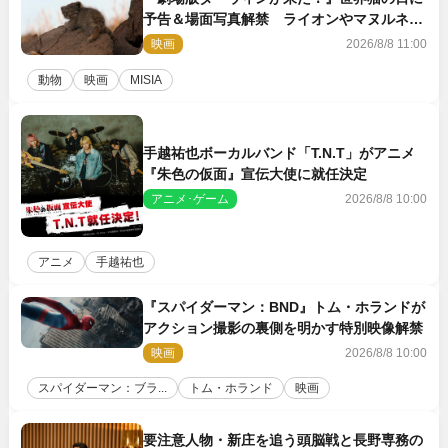
予告＆場面写真解禁 ライオンやマヌルネコ
の赤ちゃんが大集合
映画
2026/8/8 11:00
動物
映画
MISIA
手越祐也ボーカルバンド「T.N.T」がアニメ
『朱色の仮面』宣伝大使に就任決定
アニメ･ゲーム
2026/8/8 10:00
アニメ
手越祐也
『スパイダーマン：BND』トム・ホランドが
アクション撮影の裏側を明かす特別映像解禁
映画
2026/8/8 10:00
スパイダーマン：ブラ...
トム・ホランド
映画
要注意人物・新庄を追う頭脳戦と長野専務の