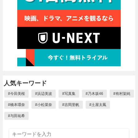
人気キーワード
#
今田美桜
#
浜辺美波
#
写真集
#
乃木坂46
#
有村架純
#
橋本環奈
#
小松菜奈
#
吉岡里帆
#
土屋太鳳
#
与田祐希