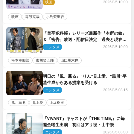
を演じる
映画
2026/8/6 10:00
映画
毎熊克哉
小島梨里杏
「鬼平犯科帳」シリーズ最新作『本所の銕』
＆『密告』放送・配信日決定 過去と現在が
繋がるビジュアルも解禁
エンタメ
2026/8/6 10:00
松本幸四郎
市川染五郎
山口馬木也
明日の『風、薫る』“りん”見上愛、“黒川”平
埜生成からある提案を受ける
エンタメ
2026/8/6 08:15
風、薫る
見上愛
上坂樹里
『VIVANT』キャストが『THE TIME,』に毎
週金曜生出演 初回はアリ役・山中崇
エンタメ
2026/8/6 08:00