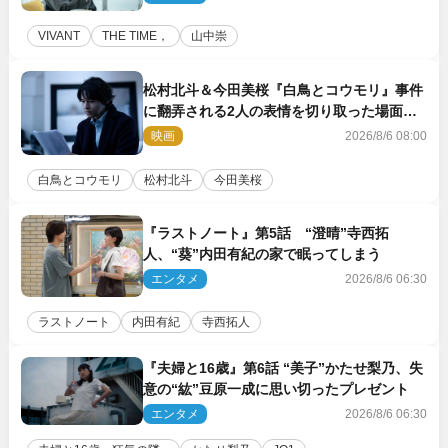
VIVANT
THE TIME，
山中崇
松村北斗＆今田美桜『白鳥とコウモリ』事件
に翻弄される2人の表情を切り取った場面写
真解禁
映画
2026/8/6 08:00
白鳥とコウモリ
松村北斗
今田美桜
『ラストノート』第5話 “澄晴”寺西拓
人、“葵”内田有紀の家で眠ってしまう
エンタメ
2026/8/6 06:30
ラストノート
内田有紀
寺西拓人
『夫婦と16歳』第6話 “美子”かたせ梨乃、失
意の“紘”豆原一成に思い切ったプレゼント
エンタメ
2026/8/6 06:30