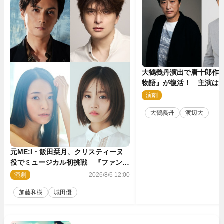
大鶴義丹演出で唐十郎作
物語』が復活！ 主演は
演劇
2
大鶴義丹
渡辺大
元ME:I・飯田栞月、クリスティーヌ
役でミュージカル初挑戦 『ファント
ム』2027年上演
演劇
2026/8/6 12:00
加藤和樹
城田優