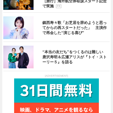
［旅行］海外航空券取扱スタート記念
で実施
P R
鎮西寿々歌「お芝居を辞めようと思っ
てからの再スタートだった」 主演作
で再会した“演じる喜び”
“本当の友だち”をつくるのは難しい
唐沢寿明＆広瀬アリスが『トイ・スト
ーリー５』を語る
[ADVERTISEMENT]