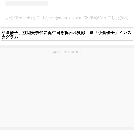
小倉優子 ☆ゆうこりん☆(@ogura_yuko_0826)がシェアした投稿
小倉優子、渡辺美奈代に誕生日を祝われ笑顔 ※「小倉優子」インス
タグラム
[ADVERTISEMENT]