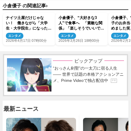
›
小倉優子 の関連記事
ナイツ土屋だけじゃな
小倉優子、“大好きな3
小倉優子、
い！ 働きながら「大学
人”で食事へ 「素敵な関
子のお弁当
生・大学院生」になった芸
係」「楽しそうでいいです
めました笑
能人
ね」
エンタメ
エンタメ
エンタメ
2026年4月17日 07時00分
2026年3月26日 18時00分
2026年2月1
ピックアップ
“おっさん剣聖”の一太刀に宿る人生
―― 世界で話題の本格アクションアニ
メ、Prime Videoで独占配信中
P R
最新ニュース