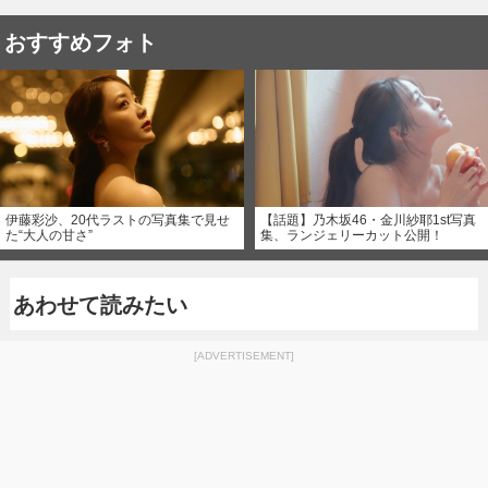
おすすめフォト
伊藤彩沙、20代ラストの写真集で見せ
【話題】乃木坂46・金川紗耶1st写真
た“大人の甘さ”
集、ランジェリーカット公開！
あわせて読みたい
[ADVERTISEMENT]