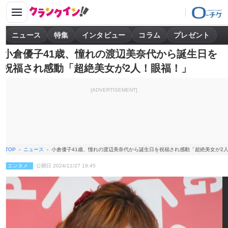
ニュース
特集
インタビュー
コラム
プレゼント
小倉優子41歳、憧れの渡辺美奈代から誕生日を
祝福され感動「超絶美女が2人！眼福！」
[ADVERTISEMENT]
TOP
ニュース
小倉優子41歳、憧れの渡辺美奈代から誕生日を祝福され感動「超絶美女が2
エンタメ
公開日 2024/11/27 19:45