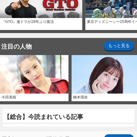
『GTO』連ドラが28年ぶり復活
東京ディズニーシー25周年イ
注目の人物
もっと見る
今田美桜
橋本環奈
【総合】今読まれている記事