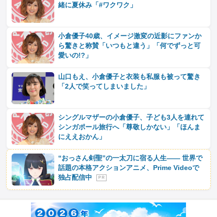
緒に夏休み「#ワクワク」
小倉優子40歳、イメージ激変の近影にファンか
ら驚きと称賛「いつもと違う」「何でずっと可
愛いの!?」
山口もえ、小倉優子と衣装も私服も被って驚き
「2人で笑ってしまいました」
シングルマザーの小倉優子、子ども3人を連れて
シンガポール旅行へ「尊敬しかない」「ほんま
にええおかん」
“おっさん剣聖”の一太刀に宿る人生―― 世界で
話題の本格アクションアニメ、Prime Videoで
独占配信中
P R