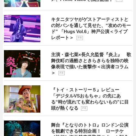
キタニタツヤがゲストアーティストと
の対バンを通して見せた、“攻めのモー
ド” 「Hugs Vol.6」神戸公演＜ライブ
レポート＞
P R
主演・森七菜×長久允監督『炎上』 歌
舞伎町の過酷さときらきらを独特の映
像表現で描いた衝撃作＜出演者コラム
＞
P R
『トイ・ストーリー５』レビュー
「デジタルVSおもちゃ」の先にあ
る“時が流れても変わらないもの”に目
頭が熱くなる
P R
舞台『となりのトトロ』ロンドン公演
を観劇できる特別企画！ ローチケ