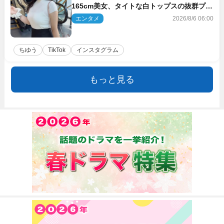
165cm美女、タイトな白トップスの抜群プロ
ポーションにネット衝撃
エンタメ
2026/8/6 06:00
ちゆう
TikTok
インスタグラム
もっと見る