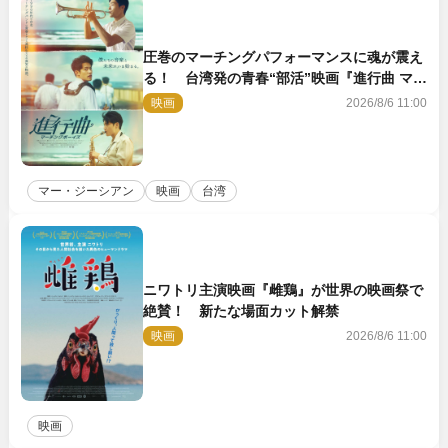
圧巻のマーチングパフォーマンスに魂が震え
る！ 台湾発の青春“部活”映画『進行曲 マー
チングボーイズ』予告解禁
映画
2026/8/6 11:00
マー・ジーシアン
映画
台湾
ニワトリ主演映画『雌鶏』が世界の映画祭で
絶賛！ 新たな場面カット解禁
映画
2026/8/6 11:00
映画