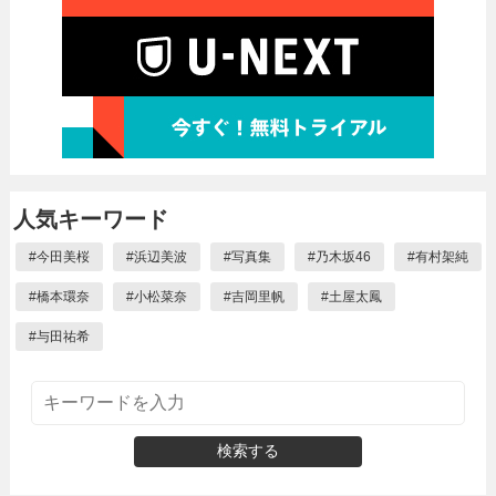
人気キーワード
#
今田美桜
#
浜辺美波
#
写真集
#
乃木坂46
#
有村架純
#
橋本環奈
#
小松菜奈
#
吉岡里帆
#
土屋太鳳
#
与田祐希
検索する