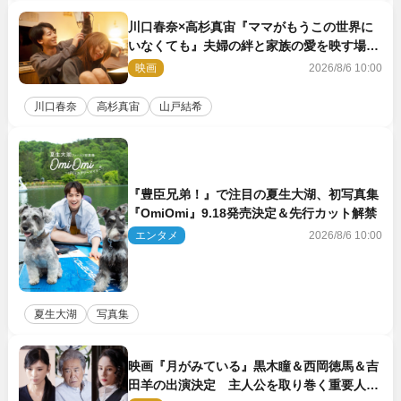
川口春奈×高杉真宙『ママがもうこの世界に
いなくても』夫婦の絆と家族の愛を映す場面
写真公開
映画
2026/8/6 10:00
川口春奈
高杉真宙
山戸結希
『豊臣兄弟！』で注目の夏生大湖、初写真集
『OmiOmi』9.18発売決定＆先行カット解禁
エンタメ
2026/8/6 10:00
夏生大湖
写真集
映画『月がみている』黒木瞳＆西岡徳馬＆吉
田羊の出演決定 主人公を取り巻く重要人物