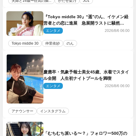
夫婦と16歳〜狂気の隣...
かたせ梨乃
JO1
『Tokyo middle 30』“遥”のん、イケメン経
営者との恋に進展 急展開ラストに騒然
「え…いきなり」「嫌な予感」
エンタメ
2026/8/6 06:00
Tokyo middle 30
仲里依紗
のん
慶應卒・気象予報士美女45歳、水着でスタイ
ル全開 人生初ナイトプールを満喫
エンタメ
2026/8/6 06:00
アナウンサー
インスタグラム
「むちむち派いる〜？」フォロワー500万の