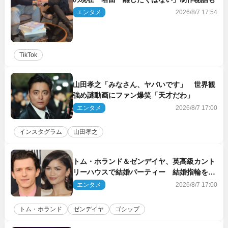
エンタメ
2026/8/7 17:54
TikTok
山田孝之「みなさん、ヤバいです」 世界観
強め謎動画にファン爆笑「天才だわ」
エンタメ
2026/8/7 17:00
インスタグラム
山田孝之
トム・ホランド＆ゼンデイヤ、英高級カント
リーハウスで結婚パーティー 結婚指輪を身
に着けたトムも初キャッチ
エンタメ
2026/8/7 17:00
トム・ホランド
ゼンデイヤ
ゴシップ