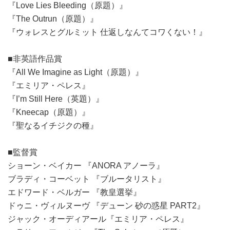
『Love Lies Bleeding（原題）』
『The Outrun（原題）』
『ウォレスとグルミット 仕返しなんてコワくない！』
■非英語作品賞
『All We Imagine as Light（原題）』
『エミリア・ペレス』
『I’m Still Here（英題）』
『Kneecap（原題）』
『聖なるイチジクの種』
■監督賞
ショーン・ベイカー 『ANORA アノーラ』
ブラディ・コーベット 『ブルータリスト』
エドワード・ベルガー 『教皇選挙』
ドゥニ・ヴィルヌーヴ 『デューン 砂の惑星 PART2』
ジャック・オーディアール『エミリア・ペレス』