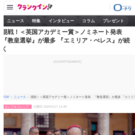
ニュース
特集
インタビュー
コラム
プレゼント
混戦！＜英国アカデミー賞＞ノミネート発表
『教皇選挙』が最多 『エミリア・ぺレス』が続
く
[ADVERTISEMENT]
TOP
ニュース
混戦！＜英国アカデミー賞＞ノミネート発表 『教皇選挙』が最多 『エミリ
セレブ＆ゴシップ
公開日 2025/1/17 12:40