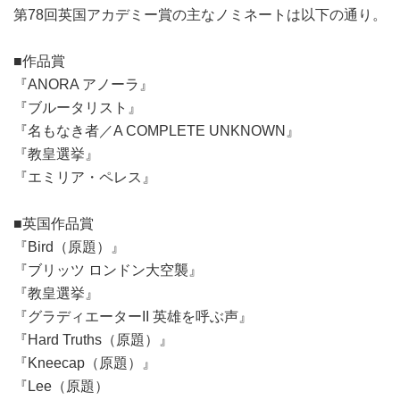
第78回英国アカデミー賞の主なノミネートは以下の通り。
■作品賞
『ANORA アノーラ』
『ブルータリスト』
『名もなき者／A COMPLETE UNKNOWN』
『教皇選挙』
『エミリア・ペレス』
■英国作品賞
『Bird（原題）』
『ブリッツ ロンドン大空襲』
『教皇選挙』
『グラディエーターII 英雄を呼ぶ声』
『Hard Truths（原題）』
『Kneecap（原題）』
『Lee（原題）