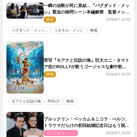
一瞬の油断が死に直結…『バグダッド・メッ
シ』緊迫の検問シーン本編解禁 監督メッセ
ージも到着
映画
2026/8/7 16:50
バグダッド・メッシ...
リオネル・メッシ
映画
実写『モアナと伝説の海』巨大カニ・タマト
ア役のROLLYが歌うゴージャスな劇中歌
「シャイニー」本編映像解禁
映画
2026/8/7 16:00
モアナと伝説の海
ROLLY
映画
ブルックリン・ベッカム＆ニコラ・ぺルツ、
トラウマだらけの初回結婚記念日はもう祝わ
ない
セレブ＆ゴシップ
2026/8/7 16:00