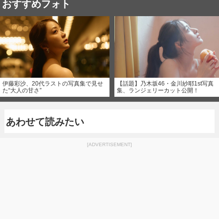
おすすめフォト
伊藤彩沙、20代ラストの写真集で見せ
【話題】乃木坂46・金川紗耶1st写真
た“大人の甘さ”
集、ランジェリーカット公開！
あわせて読みたい
[ADVERTISEMENT]