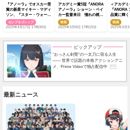
『アノーラ』でオスカー受
アカデミー賞5冠『ANORA
＜アカデミ
賞の新星マイキー・マディ
アノーラ』ショーン・ベイ
『ANORA
ソン、『スター・ウォー
カー監督来日 憧れの梶芽
品賞に輝く
ズ』最新作出演を断る
衣子とハグ
ダンサーと
セレブ＆ゴシップ
映画
映画
方を描く
2025年4月17日 17時30分
2025年3月8日 17時15分
2025年3月3
ピックアップ
“おっさん剣聖”の一太刀に宿る人生
―― 世界で話題の本格アクションアニ
メ、Prime Videoで独占配信中
P R
最新ニュース