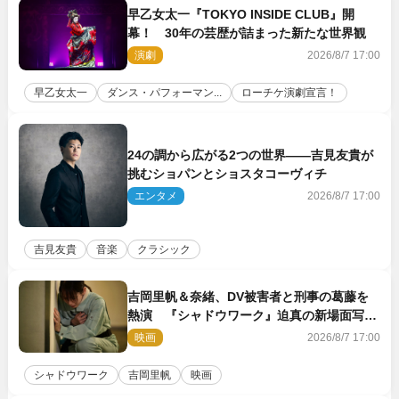
早乙女太一『TOKYO INSIDE CLUB』開
幕！ 30年の芸歴が詰まった新たな世界観
演劇
2026/8/7 17:00
早乙女太一
ダンス・パフォーマン...
ローチケ演劇宣言！
24の調から広がる2つの世界――吉見友貴が
挑むショパンとショスタコーヴィチ
エンタメ
2026/8/7 17:00
吉見友貴
音楽
クラシック
吉岡里帆＆奈緒、DV被害者と刑事の葛藤を
熱演 『シャドウワーク』迫真の新場面写真
公開
映画
2026/8/7 17:00
シャドウワーク
吉岡里帆
映画