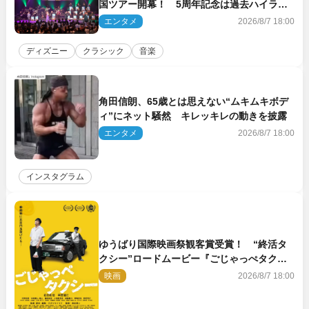
国ツアー開幕！ 5周年記念は過去ハイライ
ト＆クルーズ旅を大満喫！【潜入レポート】
エンタメ
2026/8/7 18:00
ディズニー
クラシック
音楽
角田信朗、65歳とは思えない“ムキムキボデ
ィ”にネット騒然 キレッキレの動きを披露
エンタメ
2026/8/7 18:00
インスタグラム
ゆうばり国際映画祭観客賞受賞！ “終活タ
クシー”ロードムービー『ごじゃっぺタクシ
ー』10月公開＆予告解禁
映画
2026/8/7 18:00