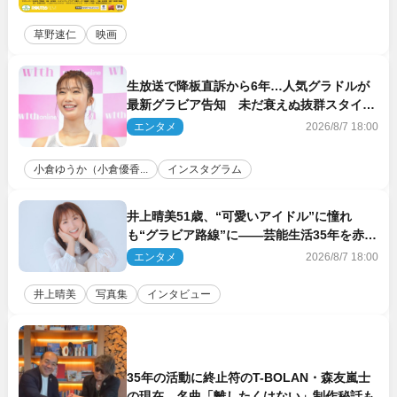
草野速仁
映画
生放送で降板直訴から6年…人気グラドルが
最新グラビア告知 未だ衰えぬ抜群スタイル
に反響
エンタメ
2026/8/7 18:00
小倉ゆうか（小倉優香...
インスタグラム
井上晴美51歳、“可愛いアイドル”に憧れ
も“グラビア路線”に――芸能生活35年を赤
裸々に語る 27年ぶりに写真集発売
エンタメ
2026/8/7 18:00
井上晴美
写真集
インタビュー
35年の活動に終止符のT-BOLAN・森友嵐士
の現在 名曲「離したくはない」制作秘話も