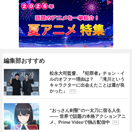
編集部おすすめ
松永大司監督、『犯罪者』チョン・イ
ルのオファー理由は？ 「滝川という
キャラクターに出会えたことは運が良
かった」
P R
“おっさん剣聖”の一太刀に宿る人生
―― 世界で話題の本格アクションアニ
メ、Prime Videoで独占配信中
P R