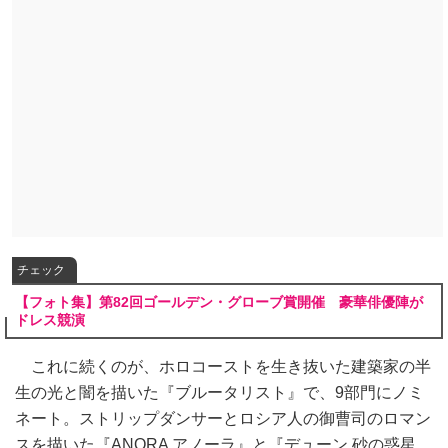
チェック
【フォト集】第82回ゴールデン・グローブ賞開催 豪華俳優陣が
ドレス競演
これに続くのが、ホロコーストを生き抜いた建築家の半
生の光と闇を描いた『ブルータリスト』で、9部門にノミ
ネート。ストリップダンサーとロシア人の御曹司のロマン
スを描いた『ANORA アノーラ』と『デューン 砂の惑星