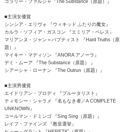
コラリー・ファルジャ『The Substance（原題）』
■主演女優賞
シンシア・エリヴォ 『ウィキッド ふたりの魔女』
カルラ・ソフィア・ガスコン 『エミリア・ペレス』
マリアンヌ・ジャン＝バプティスト 『Hard Truths（原
題）』
マイキー・マディソン 『ANORA アノーラ』
デミ・ムーア 『The Substance（原題） 』
シアーシャ・ローナン 『The Outrun（原題）』
■主演男優賞
エイドリアン・ブロディ 『ブルータリスト』
ティモシー・シャラメ 『名もなき者／A COMPLETE
UNKNOWN』
コールマン・ドミンゴ 『Sing Sing（原題）』
レイフ・ファインズ 『教皇選挙』
ヒュー・グラント 『HERETIC（原題）』