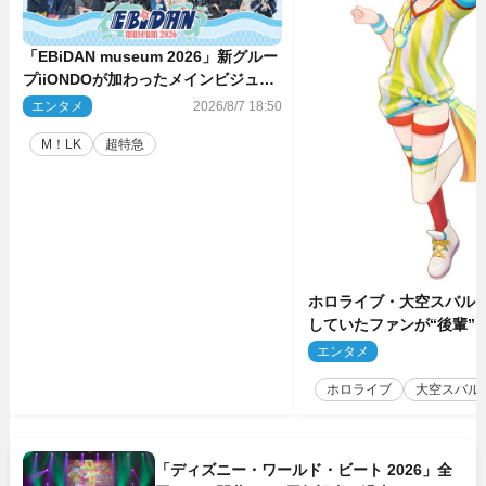
「EBiDAN museum 2026」新グルー
プiiONDOが加わったメインビジュア
ル公開！ 開催記念グッズラインナッ
エンタメ
2026/8/7 18:50
プも
M！LK
超特急
ホロライブ・大空スバル
していたファンが“後輩”
もしかしてあのときの？
エンタメ
2
ホロライブ
大空スバル
「ディズニー・ワールド・ビート 2026」全