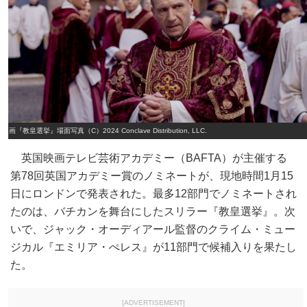
映画『教皇選挙』場面写真（C）2024 Conclave Distribution, LLC.
英国映画テレビ芸術アカデミー（BAFTA）が主催する
第78回英国アカデミー賞のノミネートが、現地時間1月15
日にロンドンで発表された。最多12部門でノミネートされ
たのは、バチカンを舞台にしたスリラー『教皇選挙』。次
いで、ジャック・オーディアール監督のクライム・ミュー
ジカル『エミリア・ぺレス』が11部門で候補入りを果たし
た。
[ADVERTISEMENT]