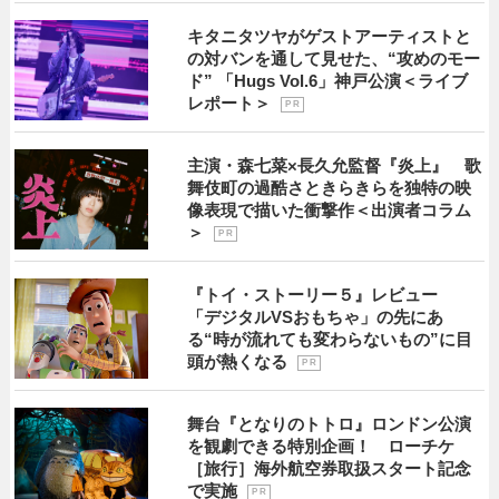
キタニタツヤがゲストアーティストと
の対バンを通して見せた、“攻めのモー
ド” 「Hugs Vol.6」神戸公演＜ライブ
レポート＞
P R
主演・森七菜×長久允監督『炎上』 歌
舞伎町の過酷さときらきらを独特の映
像表現で描いた衝撃作＜出演者コラム
＞
P R
『トイ・ストーリー５』レビュー
「デジタルVSおもちゃ」の先にあ
る“時が流れても変わらないもの”に目
頭が熱くなる
P R
舞台『となりのトトロ』ロンドン公演
を観劇できる特別企画！ ローチケ
［旅行］海外航空券取扱スタート記念
で実施
P R