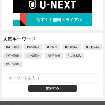
人気キーワード
#
今田美桜
#
浜辺美波
#
写真集
#
乃木坂46
#
有村架純
#
橋本環奈
#
小松菜奈
#
吉岡里帆
#
土屋太鳳
#
与田祐希
検索する