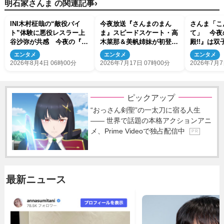
›
明石家さんま の関連記事
INI木村柾哉の“敵役バイ
今夜放送『さんまのまん
さんま「こ
ト”体験に悪役レスラー上
ま』スピードスケート・高
て」 今夜
谷沙弥が共感 今夜の『さ
木菜那＆美帆姉妹が初登
殿!!』は
んま御殿!!』はアルバイト
場 妹・美帆「トークスピ
合 2世た
エンタメ
エンタメ
エンタメ
報告会
ードについていこうと必死
2026年8月4日 06時00分
2026年7月17日 07時00分
2026年7月7
でした（笑）」
ピックアップ
“おっさん剣聖”の一太刀に宿る人生
―― 世界で話題の本格アクションアニ
メ、Prime Videoで独占配信中
P R
最新ニュース