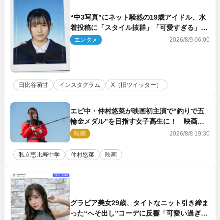
“中3写真”にネット騒然の19歳アイドル、水
着投稿に「スタイル抜群」「可愛すぎる」と
絶賛の声
エンタメ
2026/8/9 06:00
日比谷萌甘
インスタグラム
X（旧ツイッター）
エビ中・仲村悠菜が映画初主演で“釣りで五
輪金メダル”を目指す女子高生に！ 映画
『つりこまち』今秋公開
映画
2026/8/8 19:30
私立恵比寿中学
仲村悠菜
映画
グラビア美女29歳、タイトなニット引き締ま
った“へそ出し”コーデに反響「可愛い過ぎ