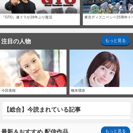
『GTO』連ドラが28年ぶり復活
東京ディズニーシー25周年イ
注目の人物
もっと見る
今田美桜
橋本環奈
【総合】今読まれている記事
最新＆おすすめ 配信作品
もっと見る