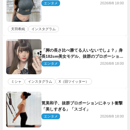
る」
エンタメ
2026/8/8 18:00
天羽希純
インスタグラム
「脚の長さ比べ勝てる人いないでしょ？」身
長182cm美女モデル、抜群のプロポーション
にネット衝撃
エンタメ
2026/8/8 18:00
ミシャ
インスタグラム
X（旧ツイッター）
筧美和子、抜群プロポーションにネット衝撃
「美しすぎる」「スゴイ」
エンタメ
2026/8/8 18:00