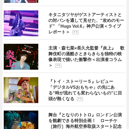
キタニタツヤがゲストアーティストと
の対バンを通して見せた、“攻めのモー
ド” 「Hugs Vol.6」神戸公演＜ライブ
レポート＞
P R
主演・森七菜×長久允監督『炎上』 歌
舞伎町の過酷さときらきらを独特の映
像表現で描いた衝撃作＜出演者コラム
＞
P R
『トイ・ストーリー５』レビュー
「デジタルVSおもちゃ」の先にあ
る“時が流れても変わらないもの”に目
頭が熱くなる
P R
舞台『となりのトトロ』ロンドン公演
を観劇できる特別企画！ ローチケ
［旅行］海外航空券取扱スタート記念