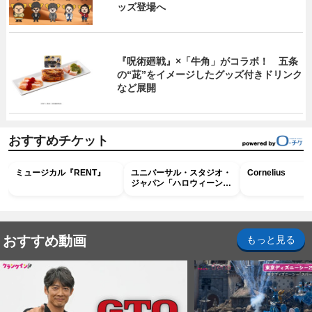
ッズ登場へ
『呪術廻戦』×「牛角」がコラボ！ 五条
の“茈”をイメージしたグッズ付きドリンク
など展開
おすすめチケット
ミュージカル『RENT』
ユニバーサル・スタジオ・
Cornelius
ジャパン「ハロウィーン・
ホラー・ナイト ～オール
ナイト～パス」
おすすめ動画
もっと見る