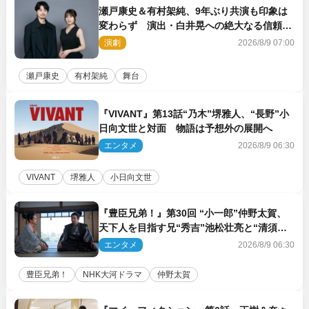
瀬戸康史＆有村架純、9年ぶり共演も印象は
変わらず 演出・白井晃への絶大なる信頼を
胸に舞台『キュー』に挑む
演劇
2026/8/9 07:00
瀬戸康史
有村架純
舞台
『VIVANT』第13話“乃木”堺雅人、“長野”小
日向文世と対面 物語は予想外の展開へ
エンタメ
2026/8/9 06:30
VIVANT
堺雅人
小日向文世
『豊臣兄弟！』第30回 “小一郎”仲野太賀、
天下人を目指す兄“秀吉”池松壮亮と“清須会
議”へ
エンタメ
2026/8/9 06:30
豊臣兄弟！
NHK大河ドラマ
仲野太賀