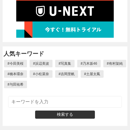
人気キーワード
#
今田美桜
#
浜辺美波
#
写真集
#
乃木坂46
#
有村架純
#
橋本環奈
#
小松菜奈
#
吉岡里帆
#
土屋太鳳
#
与田祐希
検索する