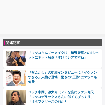
関連記事
「マツコさんノーメイク!?」槙野智章との2ショ
ットにネット騒然「すげえレアですね」
『夜ふかし』の街頭インタビューに「イケメン
すぎる」人物が登場 驚きの“正体”にマツコも
仰天
ロッチ中岡、激太り（？）な姿にファン仰天
「マツコデラックスさんに似ててびっくり」
「オタフクソースの顔かと」