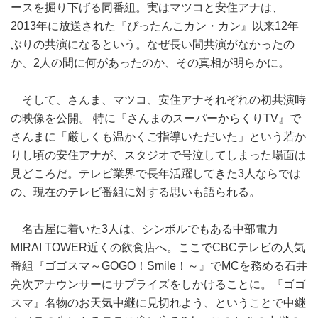
ースを掘り下げる同番組。実はマツコと安住アナは、
2013年に放送された『ぴったんこカン・カン』以来12年
ぶりの共演になるという。なぜ長い間共演がなかったの
か、2人の間に何があったのか、その真相が明らかに。
そして、さんま、マツコ、安住アナそれぞれの初共演時
の映像を公開。 特に『さんまのスーパーからくりTV』で
さんまに「厳しくも温かくご指導いただいた」という若か
りし頃の安住アナが、スタジオで号泣してしまった場面は
見どころだ。テレビ業界で長年活躍してきた3人ならでは
の、現在のテレビ番組に対する思いも語られる。
名古屋に着いた3人は、シンボルでもある中部電力
MIRAI TOWER近くの飲食店へ。ここでCBCテレビの人気
番組『ゴゴスマ～GOGO！Smile！～』でMCを務める石井
亮次アナウンサーにサプライズをしかけることに。『ゴゴ
スマ』名物のお天気中継に見切れよう、ということで中継