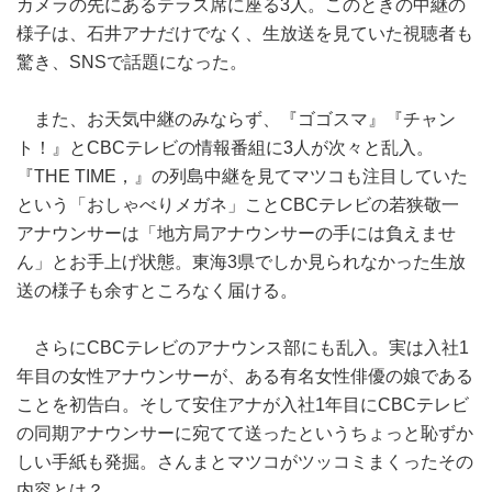
カメラの先にあるテラス席に座る3人。このときの中継の
様子は、石井アナだけでなく、生放送を見ていた視聴者も
驚き、SNSで話題になった。
また、お天気中継のみならず、『ゴゴスマ』『チャン
ト！』とCBCテレビの情報番組に3人が次々と乱入。
『THE TIME，』の列島中継を見てマツコも注目していた
という「おしゃべりメガネ」ことCBCテレビの若狭敬一
アナウンサーは「地方局アナウンサーの手には負えませ
ん」とお手上げ状態。東海3県でしか見られなかった生放
送の様子も余すところなく届ける。
さらにCBCテレビのアナウンス部にも乱入。実は入社1
年目の女性アナウンサーが、ある有名女性俳優の娘である
ことを初告白。そして安住アナが入社1年目にCBCテレビ
の同期アナウンサーに宛てて送ったというちょっと恥ずか
しい手紙も発掘。さんまとマツコがツッコミまくったその
内容とは？