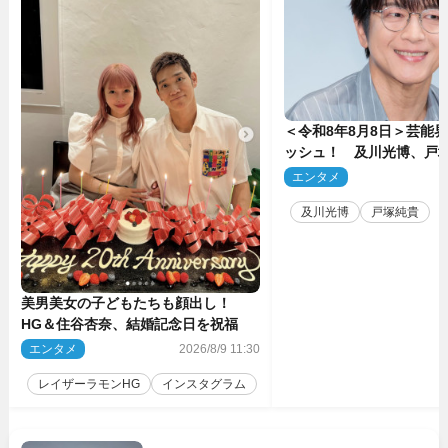
＜令和8年8月8日＞芸能
ッシュ！ 及川光博、戸
発表結婚
エンタメ
2
及川光博
戸塚純貴
美男美女の子どもたちも顔出し！
HG＆住谷杏奈、結婚記念日を祝福
エンタメ
2026/8/9 11:30
レイザーラモンHG
インスタグラム