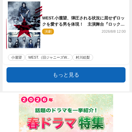
WEST.小瀧望、弾圧される状況に屈せずロッ
クを愛する男を体現！ 主演舞台『ロックン
ロール』ビジュアル解禁
演劇
2026/8/8 12:00
小瀧望
WEST.（旧ジャニーズW...
村川絵梨
もっと見る