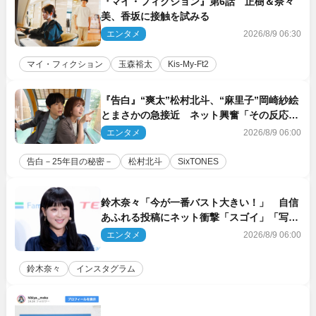
『マイ・フィクション』第6話 正樹＆奈々
美、香坂に接触を試みる
エンタメ
2026/8/9 06:30
マイ・フィクション
玉森裕太
Kis‐My‐Ft2
『告白』“爽太”松村北斗、“麻里子”岡崎紗絵
とまさかの急接近 ネット興奮「その反応
は」「いいの!?」（ネタバレあり）
エンタメ
2026/8/9 06:00
告白－25年目の秘密－
松村北斗
SixTONES
鈴木奈々「今が一番バスト大きい！」 自信
あふれる投稿にネット衝撃「スゴイ」「写真
集を出して欲しい」
エンタメ
2026/8/9 06:00
鈴木奈々
インスタグラム