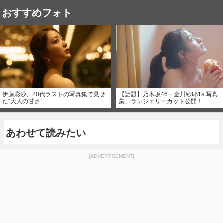
おすすめフォト
伊藤彩沙、20代ラストの写真集で見せ
【話題】乃木坂46・金川紗耶1st写真
た“大人の甘さ”
集、ランジェリーカット公開！
あわせて読みたい
[ADVERTISEMENT]