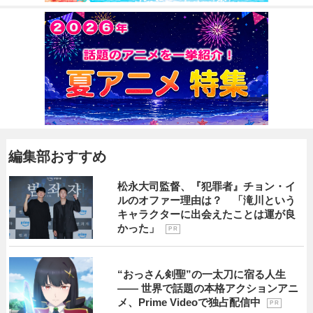
編集部おすすめ
松永大司監督、『犯罪者』チョン・イ
ルのオファー理由は？ 「滝川という
キャラクターに出会えたことは運が良
かった」
P R
“おっさん剣聖”の一太刀に宿る人生
―― 世界で話題の本格アクションアニ
メ、Prime Videoで独占配信中
P R