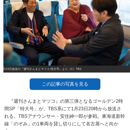
1月23日放送の『週刊さんまとマツコ 特大号』より（C）TBS
この記事の写真を見る
『週刊さんまとマツコ』の第三弾となるゴールデン2時
間SP「特大号」が、TBS系にて1月23日20時から放送さ
れる。TBSアナウンサー・安住紳一郎が参戦。東海道新幹
線「のぞみ」の1車両を貸し切りにして名古屋へと向か