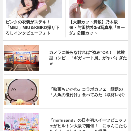
ピンクの衣装がステキ！
【大胆カット満載】乃木坂
「ME:I」MIU＆KEIKO撮り下
46・与田祐希3rd写真集『ヨー
ろしインタビューフォト
ダ』公開カット
カメラに映らなければ“盗み”OK！ 体験
型コンビニ「ギガマート展」がヤバすぎた
ｗ
『映画ちいかわ』コラボカフェ 話題の
「人魚の煮付け」食べてみた〈取材レポ〉
『mofusand』の日本初スイーツビュッフ
ェがヒルトン大阪で開催！ にゃんこたち