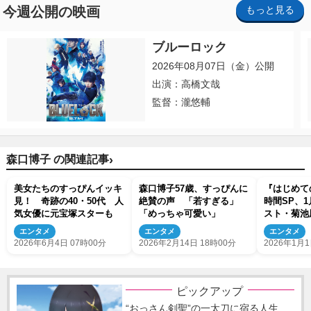
今週公開の映画
もっと見る
ブルーロック
2026年08月07日（金）公開
出演：高橋文哉
監督：瀧悠輔
›
森口博子 の関連記事
美女たちのすっぴんイッキ
森口博子57歳、すっぴんに
『はじめて
見！ 奇跡の40・50代 人
絶賛の声 「若すぎる」
時間SP、
気女優に元宝塚スターも
「めっちゃ可愛い」
スト・菊池
（timel
エンタメ
エンタメ
エンタメ
貴重な幼少
2026年6月4日 07時00分
2026年2月14日 18時00分
2026年1月1
語る
ピックアップ
“おっさん剣聖”の一太刀に宿る人生