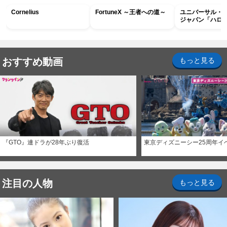
Cornelius
FortuneX ～王者への道～
ユニバーサル・
ジャパン「ハロ
ホラー・ナイト 
ナイト～パス」
おすすめ動画
もっと見る
『GTO』連ドラが28年ぶり復活
東京ディズニーシー25周年イ
注目の人物
もっと見る