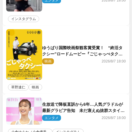
エンタメ
2026/8/7 18:00
インスタグラム
ゆうばり国際映画祭観客賞受賞！ “終活タ
クシー”ロードムービー『ごじゃっぺタクシ
ー』10月公開＆予告解禁
映画
2026/8/7 18:00
草野速仁
映画
生放送で降板直訴から6年…人気グラドルが
最新グラビア告知 未だ衰えぬ抜群スタイル
に反響
エンタメ
2026/8/7 18:00
小倉ゆうか（小倉優香...
インスタグラム