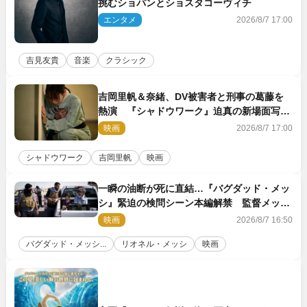
挑むショパンとショスタコーヴィチ
エンタメ
2026/8/7 17:00
吉見友貴
音楽
クラシック
吉岡里帆＆奈緒、DV被害者と刑事の葛藤を
熱演 『シャドウワーク』迫真の新場面写真
公開
映画
2026/8/7 17:00
シャドウワーク
吉岡里帆
映画
一瞬の油断が死に直結…『バグダッド・メッ
シ』緊迫の検問シーン本編解禁 監督メッセ
ージも到着
映画
2026/8/7 16:50
バグダッド・メッシ...
リオネル・メッシ
映画