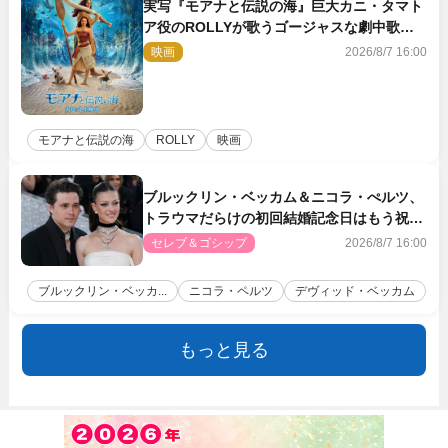
実写『モアナと伝説の海』巨大カニ・タマト
ア役のROLLYが歌うゴージャスな劇中歌
「シャイニー」本編映像解禁
映画
2026/8/7 16:00
モアナと伝説の海
ROLLY
映画
ブルックリン・ベッカム＆ニコラ・ぺルツ、
トラウマだらけの初回結婚記念日はもう祝わ
ない
セレブ＆ゴシップ
2026/8/7 16:00
ブルックリン・ベッカ...
ニコラ・ペルツ
デヴィッド・ベッカム
もっと見る