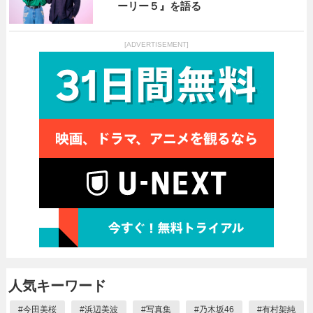
ーリー５』を語る
[ADVERTISEMENT]
人気キーワード
#
今田美桜
#
浜辺美波
#
写真集
#
乃木坂46
#
有村架純