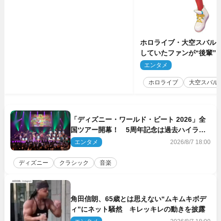
ホロライブ・大空スバル
していたファンが“後輩”
もしかしてあのときの？
エンタメ
2
ホロライブ
大空スバル
「ディズニー・ワールド・ビート 2026」全
国ツアー開幕！ 5周年記念は過去ハイライ
ト＆クルーズ旅を大満喫！【潜入レポート】
エンタメ
2026/8/7 18:00
ディズニー
クラシック
音楽
角田信朗、65歳とは思えない“ムキムキボデ
ィ”にネット騒然 キレッキレの動きを披露