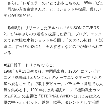
さらに「レギュラーのいとうあさこちゃん、85年デビュ
ー同期の斉藤由貴さんと」と、3ショットを披露。優しい
笑顔が印象的だ。
昨年8月にリリースしたアルバム「ANISON COVERS
2」で34年ぶりの水着姿を披露した森口。ブログ、エック
スでも大胆な水着ショットを公開し「スタイル抜群」と話
題に。すっぴん姿にも「美人すぎ」などの声が寄せられて
いる。
■森口博子（もりぐち ひろこ）
1968年6月13日生まれ。福岡県出身。1985年にテレビア
ニメ『機動戦士Ζガンダム』のオープニングテーマ『水の
星へ愛をこめて』で歌手デビュー。バラエティ番組でも人
気を集める中、1991年には劇場版アニメ『機動戦士ガン
ダムF91』の主題歌『ETERNAL WIND〜ほほえみは光る
風の中〜』がヒット。以降、歌手、タレントとして活躍