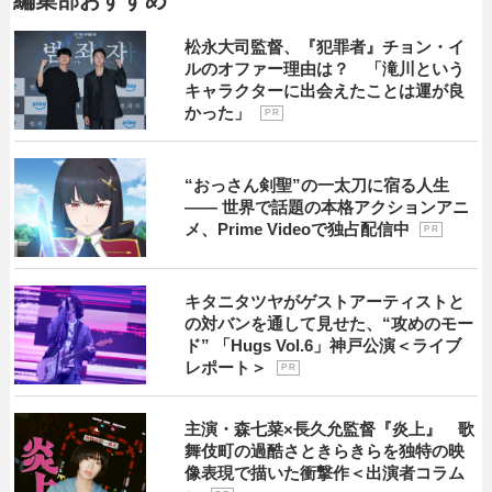
松永大司監督、『犯罪者』チョン・イ
ルのオファー理由は？ 「滝川という
キャラクターに出会えたことは運が良
かった」
P R
“おっさん剣聖”の一太刀に宿る人生
―― 世界で話題の本格アクションアニ
メ、Prime Videoで独占配信中
P R
キタニタツヤがゲストアーティストと
の対バンを通して見せた、“攻めのモー
ド” 「Hugs Vol.6」神戸公演＜ライブ
レポート＞
P R
主演・森七菜×長久允監督『炎上』 歌
舞伎町の過酷さときらきらを独特の映
像表現で描いた衝撃作＜出演者コラム