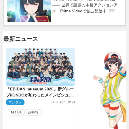
―― 世界で話題の本格アクションアニ
メ、Prime Videoで独占配信中
P R
最新ニュース
「EBiDAN museum 2026」新グルー
プiiONDOが加わったメインビジュア
ル公開！ 開催記念グッズラインナッ
エンタメ
2026/8/7 18:50
プも
M！LK
超特急