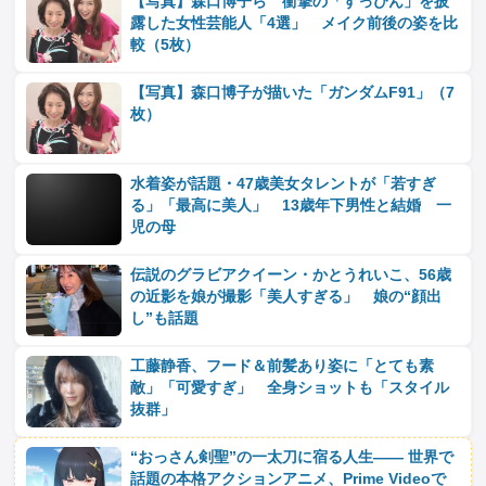
【写真】森口博子ら 衝撃の「すっぴん」を披
露した女性芸能人「4選」 メイク前後の姿を比
較（5枚）
【写真】森口博子が描いた「ガンダムF91」（7
枚）
水着姿が話題・47歳美女タレントが「若すぎ
る」「最高に美人」 13歳年下男性と結婚 一
児の母
伝説のグラビアクイーン・かとうれいこ、56歳
の近影を娘が撮影「美人すぎる」 娘の“顔出
し”も話題
工藤静香、フード＆前髪あり姿に「とても素
敵」「可愛すぎ」 全身ショットも「スタイル
抜群」
“おっさん剣聖”の一太刀に宿る人生―― 世界で
話題の本格アクションアニメ、Prime Videoで