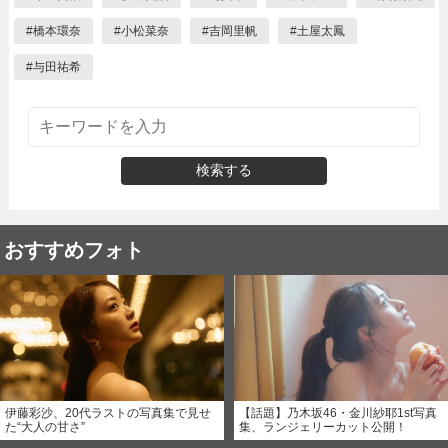
#
橋本環奈
#
小松菜奈
#
吉岡里帆
#
土屋太鳳
#
与田祐希
検索する
おすすめフォト
伊藤彩沙、20代ラストの写真集で見せ
【話題】乃木坂46・金川紗耶1st写真
た“大人の甘さ”
集、ランジェリーカット公開！