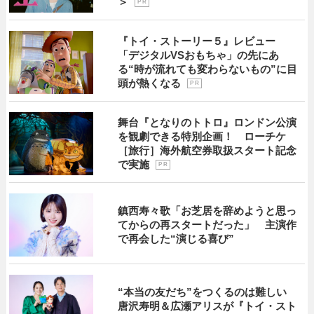
＞
P R
『トイ・ストーリー５』レビュー
「デジタルVSおもちゃ」の先にあ
る“時が流れても変わらないもの”に目
頭が熱くなる
P R
舞台『となりのトトロ』ロンドン公演
を観劇できる特別企画！ ローチケ
［旅行］海外航空券取扱スタート記念
で実施
P R
鎮西寿々歌「お芝居を辞めようと思っ
てからの再スタートだった」 主演作
で再会した“演じる喜び”
“本当の友だち”をつくるのは難しい
唐沢寿明＆広瀬アリスが『トイ・スト