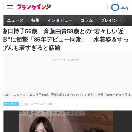
ニュース
特集
インタビュー
コラム
プレゼント
森口博子56歳、斉藤由貴58歳との“若々しい近
影”に衝撃「85年デビュー同期」 水着姿＆すっ
ぴんも若すぎると話題
[ADVERTISEMENT]
TOP
ニュース
森口博子56歳、斉藤由貴58歳との“若々しい近影”に衝撃「85年デビュー同
エンタメ
公開日 2025/3/4 18:00