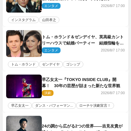
エンタメ
2026/8/7 17:00
インスタグラム
山田孝之
トム・ホランド＆ゼンデイヤ、英高級カント
リーハウスで結婚パーティー 結婚指輪を身
に着けたトムも初キャッチ
エンタメ
2026/8/7 17:00
トム・ホランド
ゼンデイヤ
ゴシップ
早乙女太一『TOKYO INSIDE CLUB』開
幕！ 30年の芸歴が詰まった新たな世界観
演劇
2026/8/7 17:00
早乙女太一
ダンス・パフォーマン...
ローチケ演劇宣言！
24の調から広がる2つの世界――吉見友貴が