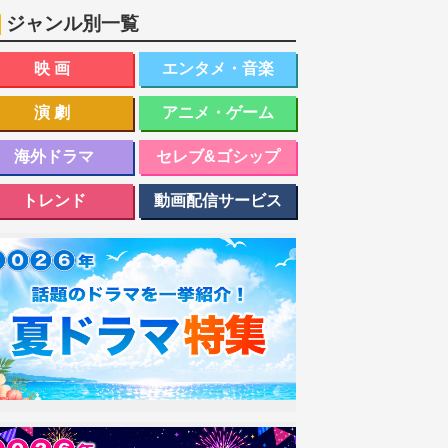
ジャンル別一覧
映画
エンタメ・音楽
演劇
アニメ・ゲーム
海外ドラマ
セレブ&ゴシップ
トレンド
動画配信サービス