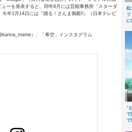
女優デビューを発表すると、同年8月には芸能事務所「スターダ
松
今年1月14日には『踊る！さんま御殿!!』（日本テレビ
フ
に
anna_mame）、「希空」インスタグラム
“
で
で