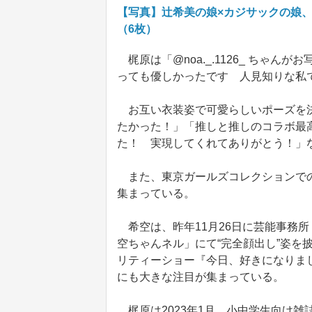
【写真】辻希美の娘×カジサックの娘
（6枚）
梶原は「@noa._.1126_ ちゃ
っても優しかったです 人見知りな私
お互い衣装姿で可愛らしいポーズを決
たかった！」「推しと推しのコラボ最
た！ 実現してくれてありがとう！」
また、東京ガールズコレクションでの
集まっている。
希空は、昨年11月26日に芸能事務所「
空ちゃんネル」にて“完全顔出し”姿を
リティーショー『今日、好きになりました
にも大きな注目が集まっている。
梶原は2023年1月、小中学生向け雑誌