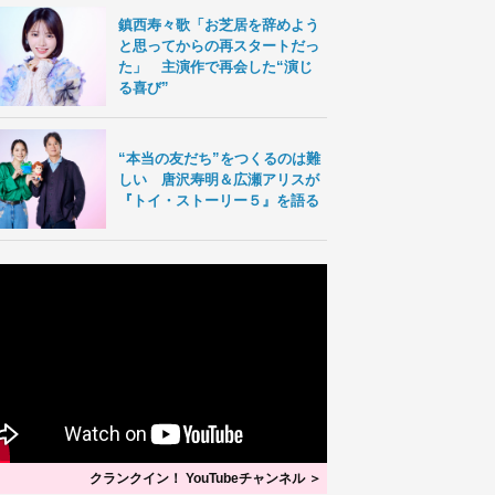
鎮西寿々歌「お芝居を辞めよう
と思ってからの再スタートだっ
た」 主演作で再会した“演じ
る喜び”
“本当の友だち”をつくるのは難
しい 唐沢寿明＆広瀬アリスが
『トイ・ストーリー５』を語る
クランクイン！ YouTubeチャンネル ＞