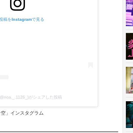
投稿をInstagramで見る
noa._.1126_)がシェアした投稿
希空」インスタグラム