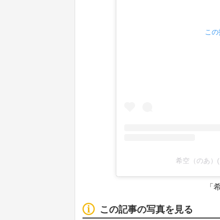
この
希空（のあ）(@
「
この記事の写真を見る