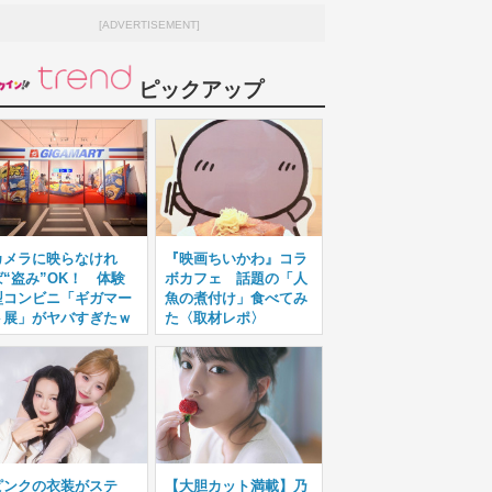
[ADVERTISEMENT]
ピックアップ
カメラに映らなけれ
『映画ちいかわ』コラ
ば“盗み”OK！ 体験
ボカフェ 話題の「人
型コンビニ「ギガマー
魚の煮付け」食べてみ
ト展」がヤバすぎたｗ
た〈取材レポ〉
ピンクの衣装がステ
【大胆カット満載】乃