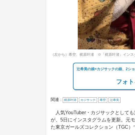
（左から）希空、梶原叶渚 ※「梶原叶渚」インス
辻希美の娘×カジサックの娘、2シ
フォト
関連 :
梶原叶渚
カジサック
希空
辻希美
人気YouTuber・カジサックとし
が、5日にインスタグラムを更新。元モ
た東京ガールズコレクション（TGC）