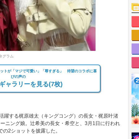
タグラム
ョットが「マジで可愛い」「尊すぎる」 待望のコラボに喜
びの声の
ギャラリーを見る(7枚)
ても活躍する梶原雄太（キングコング）の長女・梶原叶渚
ーニング娘。辻希美の長女・希空と、3月1日に行われ
での2ショットを披露した。