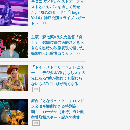
キタニタツヤがゲストアーティ
ストとの対バンを通して見せ
た、“攻めのモード” 「Hugs
Vol.6」神戸公演＜ライブレポー
ト＞
P R
主演・森七菜×長久允監督『炎
上』 歌舞伎町の過酷さときら
きらを独特の映像表現で描いた
衝撃作＜出演者コラム＞
P R
『トイ・ストーリー５』レビュ
ー 「デジタルVSおもちゃ」の
先にある“時が流れても変わら
ないもの”に目頭が熱くなる
P R
舞台『となりのトトロ』ロンド
ン公演を観劇できる特別企
画！ ローチケ［旅行］海外航
空券取扱スタート記念で実施
P R