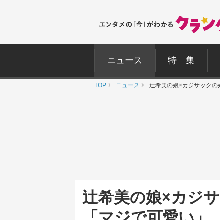
ニュース
特 集
TOP
ニュース
辻希美の娘×カジサックの
辻希美の娘×カジ
「マジで可愛い」