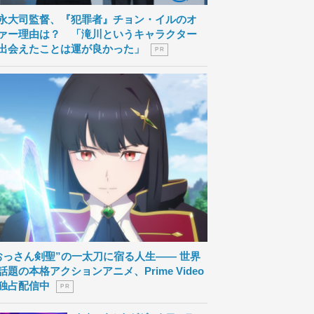
永大司監督、『犯罪者』チョン・イルのオ
ァー理由は？ 「滝川というキャラクター
出会えたことは運が良かった」
P R
おっさん剣聖”の一太刀に宿る人生―― 世界
話題の本格アクションアニメ、Prime Video
独占配信中
P R