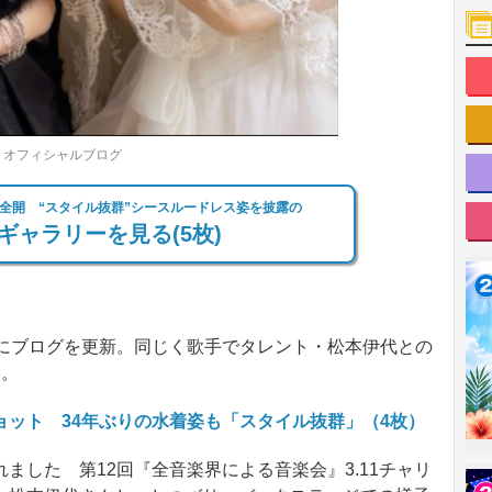
」オフィシャルブログ
全開 “スタイル抜群”シースルードレス姿を披露の
ギャラリーを見る(5枚)
にブログを更新。同じく歌手でタレント・松本伊代との
た。
ット 34年ぶりの水着姿も「スタイル抜群」（4枚）
した 第12回『全音楽界による音楽会』3.11チャリ