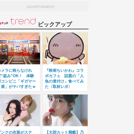
[ADVERTISEMENT]
ピックアップ
カメラに映らなけれ
『映画ちいかわ』コラ
ば“盗み”OK！ 体験
ボカフェ 話題の「人
型コンビニ「ギガマー
魚の煮付け」食べてみ
ト展」がヤバすぎたｗ
た〈取材レポ〉
ピンクの衣装がステ
【大胆カット満載】乃