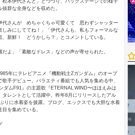
 松本伊代さんと」とつづり、バックステージでの様子
ル抜群な全身などを収めた。
代さんが めちゃくちゃ可愛くて 思わずシャッター
楽しみにしててね！」「伊代さんも、私もフォーマルな
黒、新鮮！ どうかしら？」とコメントしている。
だよ」「素敵なドレス」などの声が寄せられた。
。1985年にテレビアニメ『機動戦士Ζガンダム』のオープ
で歌手デビュー。バラエティ番組でも人気を集める中、
ダムF91』の主題歌『ETERNAL WIND〜ほほえみは
、タレントとして活躍中。昨年8月にリリースしたアル
は34年ぶりに水着姿を披露。ブログ、エックスでも大胆な水着
注目を集めている。
グ