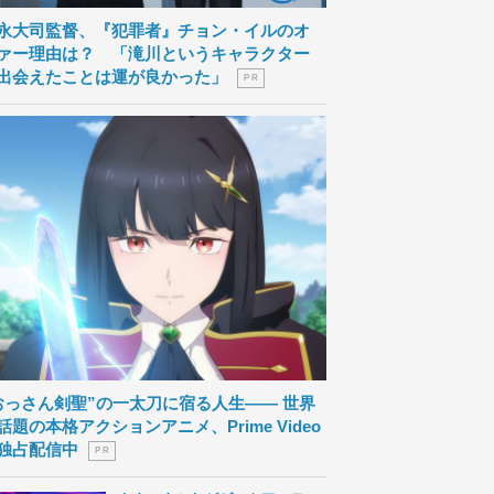
永大司監督、『犯罪者』チョン・イルのオ
ァー理由は？ 「滝川というキャラクター
出会えたことは運が良かった」
P R
おっさん剣聖”の一太刀に宿る人生―― 世界
話題の本格アクションアニメ、Prime Video
独占配信中
P R