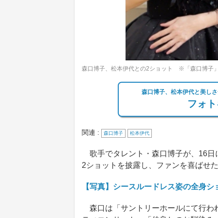
森口博子、松本伊代との2ショット ※「森口博子
森口博子、松本伊代と美しさ
フォト
関連 :
森口博子
松本伊代
歌手でタレント・森口博子が、16日
2ショットを披露し、ファンを喜ばせ
【写真】シースルードレス姿の全身ショ
森口は「サントリーホールにて行われま