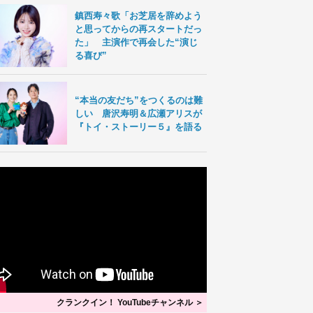
鎮西寿々歌「お芝居を辞めよう
と思ってからの再スタートだっ
た」 主演作で再会した“演じ
る喜び”
“本当の友だち”をつくるのは難
しい 唐沢寿明＆広瀬アリスが
『トイ・ストーリー５』を語る
クランクイン！ YouTubeチャンネル ＞