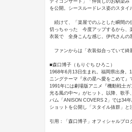
ティコンサート」「仲良しのお馴染み
を公開。シースルードレス姿のスタイ
続けて、「楽屋でのふとした瞬間の伊
切っちゃった 今度アップするから、
衣装で 全身こんな感じ。伊代さんの
ファンからは「衣装似合っていて綺麗
■森口博子（もりぐち ひろこ）
1968年6月13日生まれ。福岡県出身
ニングテーマ『水の星へ愛をこめて』
1991年には劇場版アニメ『機動戦士ガン
光る風の中〜』がヒット。以降、歌手
バム「ANISON COVERS 2」で
ショットを公開し「スタイル抜群」と
引用：「森口博子」オフィシャルブロ