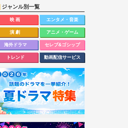
ジャンル別一覧
映画
エンタメ・音楽
演劇
アニメ・ゲーム
海外ドラマ
セレブ&ゴシップ
トレンド
動画配信サービス