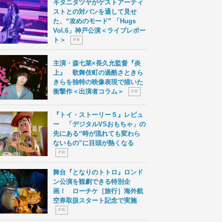
キタニタツヤがゲストアーティ
ストとの対バンを通して見せ
た、“攻めのモード” 「Hugs
Vol.6」神戸公演＜ライブレポー
ト＞
P R
主演・森七菜×長久允監督『炎
上』 歌舞伎町の過酷さときら
きらを独特の映像表現で描いた
衝撃作＜出演者コラム＞
P R
『トイ・ストーリー５』レビュ
ー 「デジタルVSおもちゃ」の
先にある“時が流れても変わら
ないもの”に目頭が熱くなる
P R
舞台『となりのトトロ』ロンド
ン公演を観劇できる特別企
画！ ローチケ［旅行］海外航
空券取扱スタート記念で実施
P R