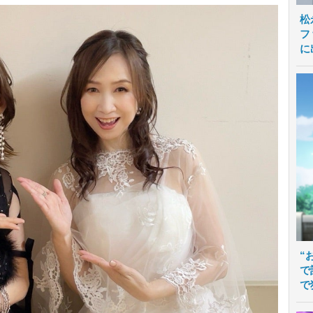
松
フ
に
“
で
で