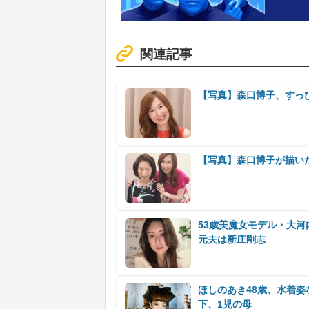
関連記事
【写真】森口博子、すっ
【写真】森口博子が描いた
53歳美魔女モデル・大
元夫は新庄剛志
ほしのあき48歳、水着姿
下、1児の母