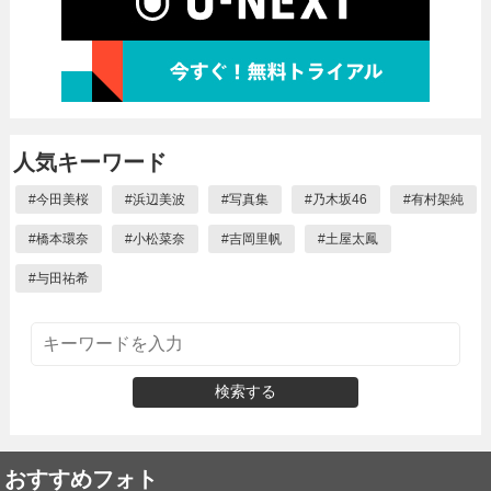
人気キーワード
#
今田美桜
#
浜辺美波
#
写真集
#
乃木坂46
#
有村架純
#
橋本環奈
#
小松菜奈
#
吉岡里帆
#
土屋太鳳
#
与田祐希
検索する
おすすめフォト