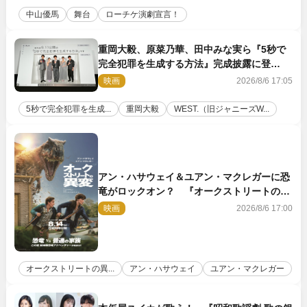
中山優馬
舞台
ローチケ演劇宣言！
重岡大毅、原菜乃華、田中みな実ら『5秒で
完全犯罪を生成する方法』完成披露に登
壇！ それぞれのAI活用術も発表
映画
2026/8/6 17:05
5秒で完全犯罪を生成...
重岡大毅
WEST.（旧ジャニーズW...
アン・ハサウェイ＆ユアン・マクレガーに恐
竜がロックオン？ 『オークストリートの異
変』新ビジュアル＆本編映像初解禁
映画
2026/8/6 17:00
オークストリートの異...
アン・ハサウェイ
ユアン・マクレガー