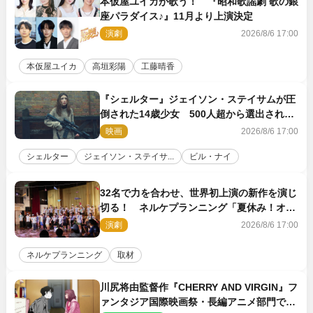
本仮屋ユイカが歌う！ 『昭和歌謡劇 歌の銀
座パラダイス♪』11月より上演決定
演劇
2026/8/6 17:00
本仮屋ユイカ
高垣彩陽
工藤晴香
『シェルター』ジェイソン・ステイサムが圧
倒された14歳少女 500人超から選出された
新鋭ボディ・レイ・ブレスナックとは
映画
2026/8/6 17:00
シェルター
ジェイソン・ステイサ...
ビル・ナイ
32名で力を合わせ、世界初上演の新作を演じ
切る！ ネルケプランニング「夏休み！オ
ン・ワークショップ2026」レポート【最終
演劇
2026/8/6 17:00
日】
ネルケプランニング
取材
川尻将由監督作『CHERRY AND VIRGIN』フ
ァンタジア国際映画祭・長編アニメ部門で観