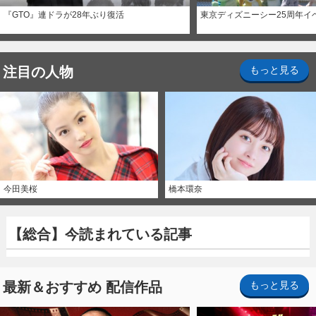
『GTO』連ドラが28年ぶり復活
東京ディズニーシー25周年イ
注目の人物
もっと見る
今田美桜
橋本環奈
【総合】今読まれている記事
最新＆おすすめ 配信作品
もっと見る