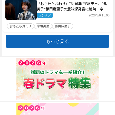
『おちたらおわり』“明日海”宇垣美里、“孔
美子”篠田麻里子の意味深発言に絶句 ネッ
ト驚き「まさか」「意外な展開」
エンタメ
2026/8/6 15:00
おちたらおわり
宇垣美里
篠田麻里子
もっと見る