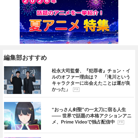
編集部おすすめ
松永大司監督、『犯罪者』チョン・イ
ルのオファー理由は？ 「滝川という
キャラクターに出会えたことは運が良
かった」
P R
“おっさん剣聖”の一太刀に宿る人生
―― 世界で話題の本格アクションアニ
メ、Prime Videoで独占配信中
P R