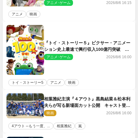
客賞・金賞受賞！
アニメ･ゲーム
2026/8/6 16:15
アニメ
映画
『トイ・ストーリー５』ピクサー・アニメー
ション史上最速で興行収入100億円突破 シ
リーズNo.1興収が目前
アニメ･ゲーム
2026/8/6 16:00
トイ・ストーリー5
アニメ
映画
相葉雅紀主演『４アウト』黒島結菜＆松本利
夫らが写る新場面カット公開 キャスト登壇
イベントも決定
映画
2026/8/6 16:00
4アウト ─もう一度、...
相葉雅紀
嵐