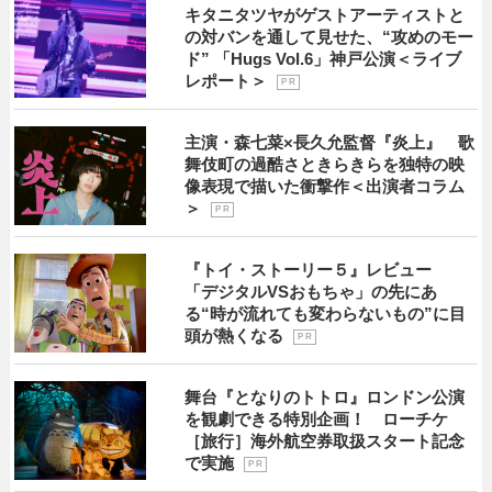
キタニタツヤがゲストアーティストと
の対バンを通して見せた、“攻めのモー
ド” 「Hugs Vol.6」神戸公演＜ライブ
レポート＞
P R
主演・森七菜×長久允監督『炎上』 歌
舞伎町の過酷さときらきらを独特の映
像表現で描いた衝撃作＜出演者コラム
＞
P R
『トイ・ストーリー５』レビュー
「デジタルVSおもちゃ」の先にあ
る“時が流れても変わらないもの”に目
頭が熱くなる
P R
舞台『となりのトトロ』ロンドン公演
を観劇できる特別企画！ ローチケ
［旅行］海外航空券取扱スタート記念
で実施
P R