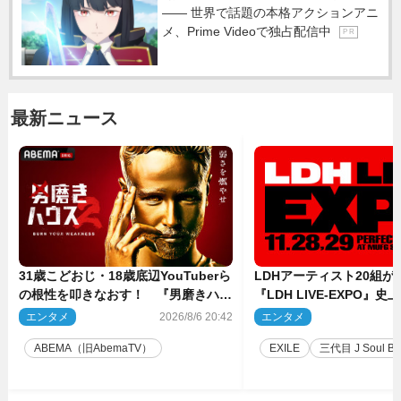
―― 世界で話題の本格アクションアニ
メ、Prime Videoで独占配信中
P R
最新ニュース
31歳こどおじ・18歳底辺YouTuberら
LDHアーティスト20組
の根性を叩きなおす！ 『男磨きハウ
『LDH LIVE‐EXPO』
ス』第2弾コーチ陣発表
技場で開催決定
エンタメ
2026/8/6 20:42
エンタメ
2
ABEMA（旧AbemaTV）
EXILE
三代目 J Soul Brot