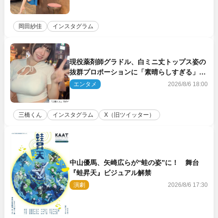
岡田紗佳
インスタグラム
現役薬剤師グラドル、白ミニ丈トップス姿の
抜群プロポーションに「素晴らしすぎる」
「すっっっご！」とネット絶賛
エンタメ
2026/8/6 18:00
三橋くん
インスタグラム
X（旧ツイッター）
中山優馬、矢崎広らが“蛙の姿”に！ 舞台
『蛙昇天』ビジュアル解禁
演劇
2026/8/6 17:30