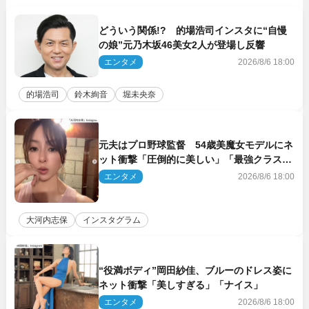
どういう関係!? 的場浩司インスタに“自慢
の娘”元乃木坂46美女2人が登場し反響
エンタメ
2026/8/6 18:00
的場浩司
鈴木絢音
堀未央奈
元夫はプロ野球監督 54歳美魔女モデルにネ
ット衝撃「圧倒的に美しい」「最強クラス」
「うっとり」
エンタメ
2026/8/6 18:00
大河内志保
インスタグラム
“役満ボディ”岡田紗佳、ブルーのドレス姿に
ネット衝撃「美しすぎる」「ナイス」
エンタメ
2026/8/6 18:00