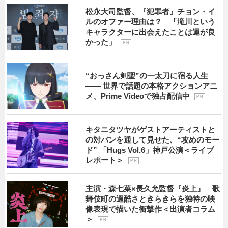
松永大司監督、『犯罪者』チョン・イ
ルのオファー理由は？ 「滝川という
キャラクターに出会えたことは運が良
かった」
P R
“おっさん剣聖”の一太刀に宿る人生
―― 世界で話題の本格アクションアニ
メ、Prime Videoで独占配信中
P R
キタニタツヤがゲストアーティストと
の対バンを通して見せた、“攻めのモー
ド” 「Hugs Vol.6」神戸公演＜ライブ
レポート＞
P R
主演・森七菜×長久允監督『炎上』 歌
舞伎町の過酷さときらきらを独特の映
像表現で描いた衝撃作＜出演者コラム
＞
P R