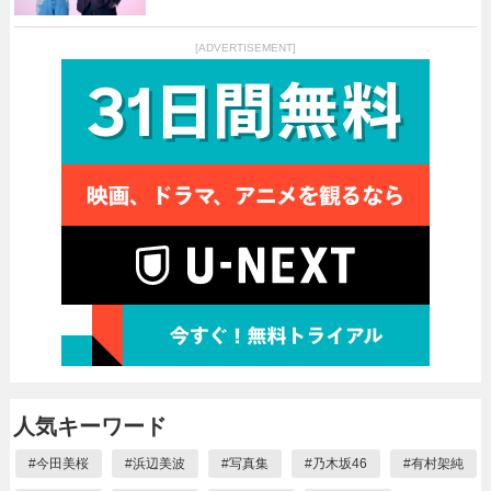
[ADVERTISEMENT]
人気キーワード
#
今田美桜
#
浜辺美波
#
写真集
#
乃木坂46
#
有村架純