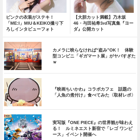
ピンクの衣装がステキ！
【大胆カット満載】乃木坂
「ME:I」MIU＆KEIKO撮り下
46・与田祐希3rd写真集『ヨー
ろしインタビューフォト
ダ』公開カット
カメラに映らなければ“盗み”OK！ 体験
型コンビニ「ギガマート展」がヤバすぎた
ｗ
『映画ちいかわ』コラボカフェ 話題の
「人魚の煮付け」食べてみた〈取材レポ〉
実写版『ONE PIECE』の世界観が味わえ
る！ ルミネエスト新宿で「レゴ ワンピ
ース」イベント開催へ