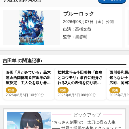
ブルーロック
2026年08月07日（金）公開
出演：高橋文哉
監督：瀧悠輔
›
吉田羊 の関連記事
映画『月がみている』黒木
松村北斗＆今田美桜『白鳥
西川美和最
瞳＆西岡徳馬＆吉田羊の出
とコウモリ』事件に翻弄さ
知らない子
演決定 主人公を取り巻く
れる2人の表情を切り取っ
広司、岡田
重要人物を演じる
た場面写真解禁
らキャスト
映画
映画
映画
禁
2026年8月6日 10時00分
2026年8月6日 08時00分
2026年7月2
ピックアップ
“おっさん剣聖”の一太刀に宿る人生
―― 世界で話題の本格アクションアニ