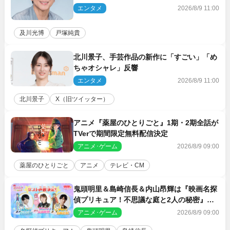
エンタメ
2026/8/9 11:00
及川光博
戸塚純貴
北川景子、手芸作品の新作に「すごい」「め
ちゃオシャレ」反響
エンタメ
2026/8/9 11:00
北川景子
X（旧ツイッター）
アニメ『薬屋のひとりごと』1期・2期全話が
TVerで期間限定無料配信決定
アニメ･ゲーム
2026/8/9 09:00
薬屋のひとりごと
アニメ
テレビ・CM
鬼頭明里＆島崎信長＆内山昂輝は『映画名探
偵プリキュア！不思議な庭と2人の秘密』ゲ
スト声優に決定
アニメ･ゲーム
2026/8/9 09:00