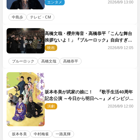
エンタメ
2026/8/9 13:00
中島歩
テレビ・CM
高橋文哉・櫻井海音・高橋恭平「こんな舞台
挨拶ないよ！」『ブルーロック』自由すぎる
イベントレポート
映画
2026/8/9 12:05
ブルーロック
高橋文哉
高橋恭平
坂本冬美が武家の娘に！ 『歌手生活40周年
記念公演 ～今日から明日へ～』メインビジュ
アル公開
演劇
2026/8/9 12:00
坂本冬美
中村梅雀
一路真輝