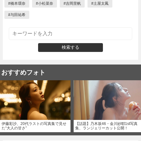
#
橋本環奈
#
小松菜奈
#
吉岡里帆
#
土屋太鳳
#
与田祐希
検索する
おすすめフォト
伊藤彩沙、20代ラストの写真集で見せ
【話題】乃木坂46・金川紗耶1st写真
た“大人の甘さ”
集、ランジェリーカット公開！