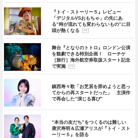
『トイ・ストーリー５』レビュー
「デジタルVSおもちゃ」の先にあ
る“時が流れても変わらないもの”に目
頭が熱くなる
P R
舞台『となりのトトロ』ロンドン公演
を観劇できる特別企画！ ローチケ
［旅行］海外航空券取扱スタート記念
で実施
P R
鎮西寿々歌「お芝居を辞めようと思っ
てからの再スタートだった」 主演作
で再会した“演じる喜び”
“本当の友だち”をつくるのは難しい
唐沢寿明＆広瀬アリスが『トイ・スト
ーリー５』を語る