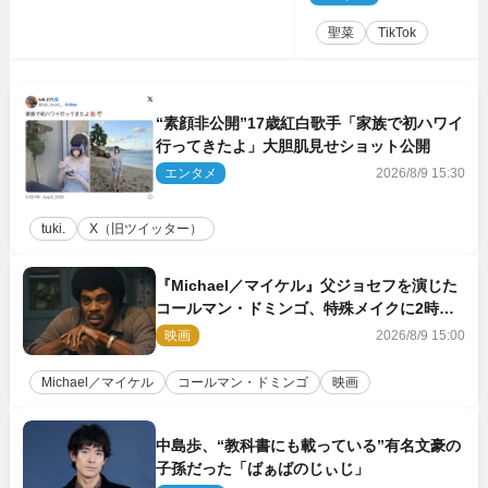
る」
聖菜
TikTok
“素顔非公開”17歳紅白歌手「家族で初ハワイ
行ってきたよ」大胆肌見せショット公開
エンタメ
2026/8/9 15:30
tuki.
X（旧ツイッター）
『Michael／マイケル』父ジョセフを演じた
コールマン・ドミンゴ、特殊メイクに2時間
半かかっていた
映画
2026/8/9 15:00
Michael／マイケル
コールマン・ドミンゴ
映画
中島歩、“教科書にも載っている”有名文豪の
子孫だった「ばぁばのじぃじ」