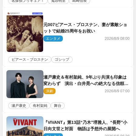
名探偵プリキュア！
鬼頭明里
島崎信長
元007ピアース・ブロスナン、妻が素敵ショ
ットで結婚25周年をお祝い
エンタメ
2026/8/9 08:00
ピアース・ブロスナン
ゴシップ
瀬戸康史＆有村架純、9年ぶり共演も印象は
変わらず 演出・白井晃への絶大なる信頼を
胸に舞台『キュー』に挑む
演劇
2026/8/9 07:00
瀬戸康史
有村架純
舞台
『VIVANT』第13話“乃木”堺雅人、“長野”小
日向文世と対面 物語は予想外の展開へ