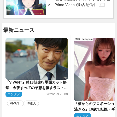
メ、Prime Videoで独占配信中
P R
最新ニュース
『VIVANT』第13話先行場面カット解
禁 今夜すべての予想を覆すラストシ
ーンが…
エンタメ
2026/8/9 20:00
VIVANT
堺雅人
「横からのプロポーショ
過ぎる」16歳で妊娠・ギ
ル、最新投稿にネット衝
エンタメ
2