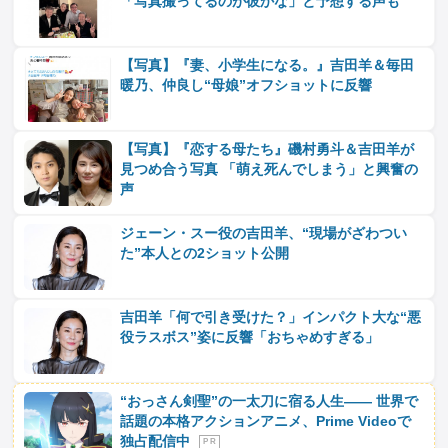
「写真撮ってるのが彼かな」と予想する声も
【写真】『妻、小学生になる。』吉田羊＆毎田
暖乃、仲良し“母娘”オフショットに反響
【写真】『恋する母たち』磯村勇斗＆吉田羊が
見つめ合う写真 「萌え死んでしまう」と興奮の
声
ジェーン・スー役の吉田羊、“現場がざわつい
た”本人との2ショット公開
吉田羊「何で引き受けた？」インパクト大な“悪
役ラスボス”姿に反響「おちゃめすぎる」
“おっさん剣聖”の一太刀に宿る人生―― 世界で
話題の本格アクションアニメ、Prime Videoで
独占配信中
P R