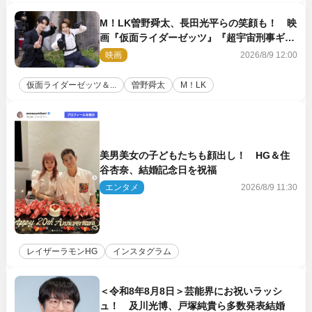
M！LK曽野舜太、長田光平らの笑顔も！ 映
画『仮面ライダーゼッツ』『超宇宙刑事ギャ
バン インフィニティ』オフショット到着
映画
2026/8/9 12:00
仮面ライダーゼッツ＆...
曽野舜太
M！LK
美男美女の子どもたちも顔出し！ HG＆住
谷杏奈、結婚記念日を祝福
エンタメ
2026/8/9 11:30
レイザーラモンHG
インスタグラム
＜令和8年8月8日＞芸能界にお祝いラッシ
ュ！ 及川光博、戸塚純貴ら多数発表結婚