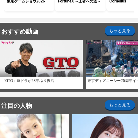
東京ゲームショウ2026
FortuneX ～王者への道～
Cornelius
おすすめ動画
もっと見る
『GTO』連ドラが28年ぶり復活
東京ディズニーシー25周年イ
注目の人物
もっと見る