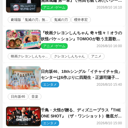
無限城編 第一章』で何回も観てみたいシーン
とは？ イベントレポート到着
アニメ･ゲーム
2026/8/10 16:10
劇場版「鬼滅の刃」無...
鬼滅の刃
櫻井孝宏
『映画クレヨンしんちゃん 奇々怪々！オラの
妖怪バケ～ション』TOMOOが歌う主題歌
「大人になったら」PV解禁
アニメ･ゲーム
2026/8/10 16:00
映画クレヨンしんちゃ...
クレヨンしんちゃん
アニメ
日向坂46、18thシングル「イチャイチャ虫」
センターは6作ぶりに四期生・正源司陽子
新ビジュアル解禁
エンタメ
2026/8/10 15:40
日向坂46
音楽
千鳥・大悟が贈る、ディズニープラス『THE
ONE SHOT』（ザ・ワンショット）徹底ガイ
ド！ 今のお笑い界に一石を投じる“真の笑
エンタメ
2026/8/10 15:00
い”を見る大会がついに開幕