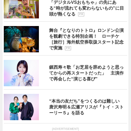
「デジタルVSおもちゃ」の先にあ
る“時が流れても変わらないもの”に目
頭が熱くなる
P R
舞台『となりのトトロ』ロンドン公演
を観劇できる特別企画！ ローチケ
［旅行］海外航空券取扱スタート記念
で実施
P R
鎮西寿々歌「お芝居を辞めようと思っ
てからの再スタートだった」 主演作
で再会した“演じる喜び”
“本当の友だち”をつくるのは難しい
唐沢寿明＆広瀬アリスが『トイ・スト
ーリー５』を語る
[ADVERTISEMENT]