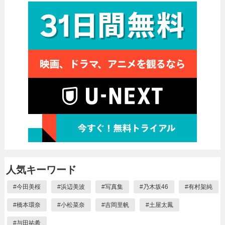
人気キーワード
#
今田美桜
#
浜辺美波
#
写真集
#
乃木坂46
#
有村架純
#
橋本環奈
#
小松菜奈
#
吉岡里帆
#
土屋太鳳
#
与田祐希