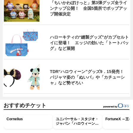
「ちいかわぽけっと」第3弾グッズ全ライ
ンナップ公開！ 全国5箇所でポップアッ
プ開催決定
ハローキティの“縫製グッズ”がカプセルト
イに登場！ エッジの効いた「トートバッ
グ」など展開
TDR“ハロウィーン”グッズ9．15発売！
パジャマ姿の「ぬいバ」や「カチューシ
ャ」など勢ぞろい
おすすめチケット
Cornelius
ユニバーサル・スタジオ・
FortuneX ～
ジャパン「ハロウィーン・
ホラー・ナイト ～オール
ナイト～パス」