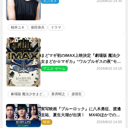
エンタメ
2026/8/10 14:30
桜井ユキ
柴田恭兵
ドラマ
まどマギ初のIMAX上映決定『劇場版 魔法少
女まどか☆マギカ』“ワルプルギスの夜”モチ
ーフのIMAX版ポスターも完成
アニメ･ゲーム
2026/8/10 14:15
劇場版 魔法少女まど...
新房昭之
虚淵玄
実写映画『ブルーロック』に八木勇征、渡邊
圭祐、夏生大湖が出演！ MX4Dほかでの上
映＆応援上映も決定
映画
2026/8/10 14:00