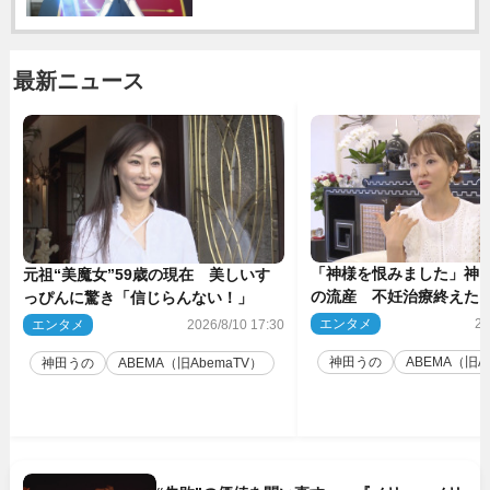
最新ニュース
「神様を恨みました」神田
元祖“美魔女”59歳の現在 美しいす
の流産 不妊治療終えた
っぴんに驚き「信じらんない！」
エンタメ
20
エンタメ
2026/8/10 17:30
神田うの
ABEMA（旧A
神田うの
ABEMA（旧AbemaTV）