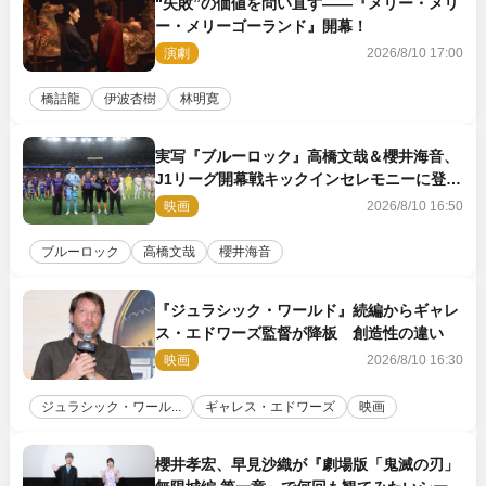
“失敗”の価値を問い直す――『メリー・メリ
ー・メリーゴーランド』開幕！
演劇
2026/8/10 17:00
橋詰龍
伊波杏樹
林明寛
実写『ブルーロック』高橋文哉＆櫻井海音、
J1リーグ開幕戦キックインセレモニーに登場
＆喜びの声到着
映画
2026/8/10 16:50
ブルーロック
高橋文哉
櫻井海音
『ジュラシック・ワールド』続編からギャレ
ス・エドワーズ監督が降板 創造性の違い
映画
2026/8/10 16:30
ジュラシック・ワール...
ギャレス・エドワーズ
映画
櫻井孝宏、早見沙織が『劇場版「鬼滅の刃」