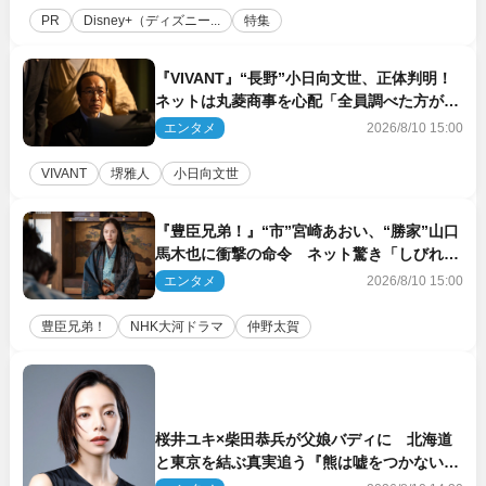
PR
Disney+（ディズニー...
特集
『VIVANT』“長野”小日向文世、正体判明！
ネットは丸菱商事を心配「全員調べた方がい
い」「魔境すぎん？？」
エンタメ
2026/8/10 15:00
VIVANT
堺雅人
小日向文世
『豊臣兄弟！』“市”宮崎あおい、“勝家”山口
馬木也に衝撃の命令 ネット驚き「しびれた
なぁ」「激アツ!!」（ネタバレあり）
エンタメ
2026/8/10 15:00
豊臣兄弟！
NHK大河ドラマ
仲野太賀
桜井ユキ×柴田恭兵が父娘バディに 北海道
と東京を結ぶ真実追う『熊は嘘をつかない』
2027年春放送