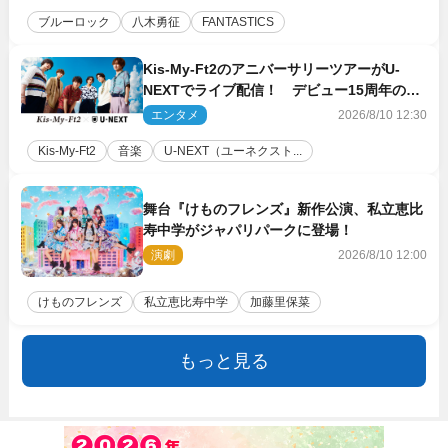
ブルーロック
八木勇征
FANTASTICS
Kis‐My‐Ft2のアニバーサリーツアーがU‐
NEXTでライブ配信！ デビュー15周年の記
念日に開催される特別な公演
エンタメ
2026/8/10 12:30
Kis‐My‐Ft2
音楽
U‐NEXT（ユーネクスト...
舞台『けものフレンズ』新作公演、私立恵比
寿中学がジャパリパークに登場！
演劇
2026/8/10 12:00
けものフレンズ
私立恵比寿中学
加藤里保菜
もっと見る