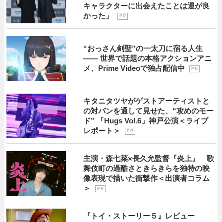
キャラクターに出会えたことは運が良
かった」
P R
“おっさん剣聖”の一太刀に宿る人生
―― 世界で話題の本格アクションアニ
メ、Prime Videoで独占配信中
P R
キタニタツヤがゲストアーティストと
の対バンを通して見せた、“攻めのモー
ド” 「Hugs Vol.6」神戸公演＜ライブ
レポート＞
P R
主演・森七菜×長久允監督『炎上』 歌
舞伎町の過酷さときらきらを独特の映
像表現で描いた衝撃作＜出演者コラム
＞
P R
『トイ・ストーリー５』レビュー