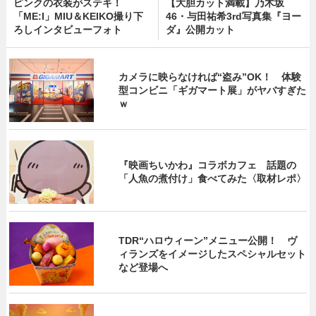
ピンクの衣装がステキ！
【大胆カット満載】乃木坂
「ME:I」MIU＆KEIKO撮り下
46・与田祐希3rd写真集『ヨー
ろしインタビューフォト
ダ』公開カット
カメラに映らなければ“盗み”OK！ 体験
型コンビニ「ギガマート展」がヤバすぎた
ｗ
『映画ちいかわ』コラボカフェ 話題の
「人魚の煮付け」食べてみた〈取材レポ〉
TDR“ハロウィーン”メニュー公開！ ヴ
ィランズをイメージしたスペシャルセット
など登場へ