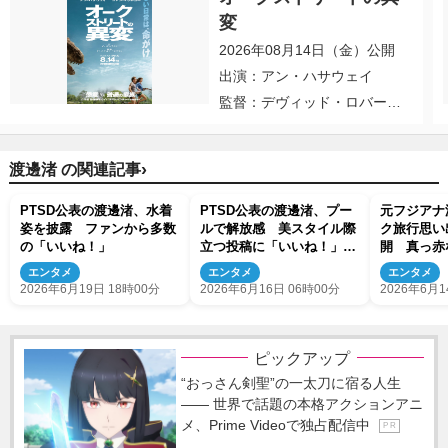
変
2026年08月14日（金）公開
出演：アン・ハサウェイ
監督：デヴィッド・ロバー
ト・ミッチェル
›
渡邊渚 の関連記事
PTSD公表の渡邊渚、水着
PTSD公表の渡邊渚、プー
元フジアナ
姿を披露 ファンから多数
ルで解放感 美スタイル際
ク旅行思い
の「いいね！」
立つ投稿に「いいね！」多
開 真っ赤
数
「いいね！
エンタメ
エンタメ
エンタメ
2026年6月19日 18時00分
2026年6月16日 06時00分
2026年6月1
ピックアップ
“おっさん剣聖”の一太刀に宿る人生
―― 世界で話題の本格アクションアニ
メ、Prime Videoで独占配信中
P R