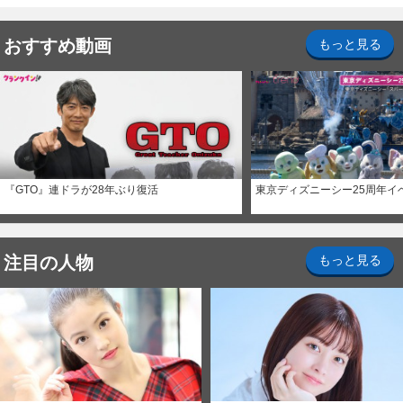
おすすめ動画
もっと見る
『GTO』連ドラが28年ぶり復活
東京ディズニーシー25周年イ
注目の人物
もっと見る