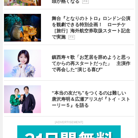
頭が熱くなる
P R
舞台『となりのトトロ』ロンドン公演
を観劇できる特別企画！ ローチケ
［旅行］海外航空券取扱スタート記念
で実施
P R
鎮西寿々歌「お芝居を辞めようと思っ
てからの再スタートだった」 主演作
で再会した“演じる喜び”
“本当の友だち”をつくるのは難しい
唐沢寿明＆広瀬アリスが『トイ・スト
ーリー５』を語る
[ADVERTISEMENT]