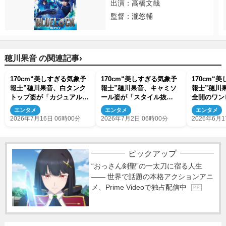
出演：高橋文哉
監督：瀧悠輔
›
穂川果音 の関連記事
170cm“美しすぎる気象予
170cm“美しすぎる気象予
170cm“
報士”穂川果音、白タンク
報士”穂川果音、キャミソ
報士”穂川
トップ姿が「カジュアルな
ール姿が「スタイル抜
全開のワン
のに高級感」「透明感すご
群」 お天気キャスター総
福すぎる」
エンタメ
エンタメ
エンタメ
い」
選挙9位に
群」
2026年7月16日 06時00分
2026年7月2日 06時00分
2026年6月1
ピックアップ
“おっさん剣聖”の一太刀に宿る人生
―― 世界で話題の本格アクションアニ
メ、Prime Videoで独占配信中
P R