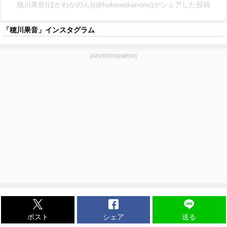
穂川果音(ほかわかのん)(@hokawakanonn)がシェアした投稿
「穂川果音」インスタグラム
[ADVERTISEMENT]
ポスト
シェア
送る