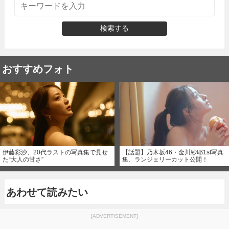
検索する
おすすめフォト
伊藤彩沙、20代ラストの写真集で見せ
【話題】乃木坂46・金川紗耶1st写真
た“大人の甘さ”
集、ランジェリーカット公開！
あわせて読みたい
[ADVERTISEMENT]