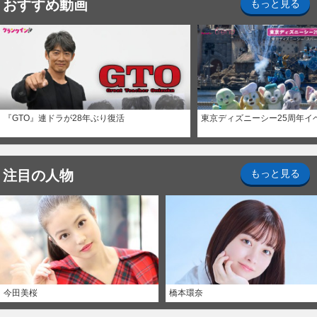
おすすめ動画
もっと見る
『GTO』連ドラが28年ぶり復活
東京ディズニーシー25周年イ
注目の人物
もっと見る
今田美桜
橋本環奈