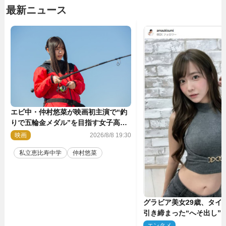
最新ニュース
エビ中・仲村悠菜が映画初主演で“釣
りで五輪金メダル”を目指す女子高生
に！ 映画『つりこまち』今秋公開
映画
2026/8/8 19:30
私立恵比寿中学
仲村悠菜
グラビア美女29歳、タイ
引き締まった“へそ出し”
「可愛い過ぎる」
エンタメ
2