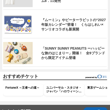
ム8．11発売
『ムーミン』やピーターラビットの“2027
年版カレンダー”登場！ くらはしれい×
サンリオコラボも新展開
「SUNNY SUNNY PEANUTS ーハッピー
な旅のはじまりー」開催！ 全9ブランド
から限定アイテム登場
おすすめチケット
FortuneX ～王者への道～
ユニバーサル・スタジオ・
東京ゲームショウ2
ジャパン「ハロウィーン・
ホラー・ナイト ～オール
ナイト～パス」