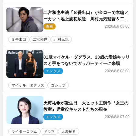
二宮和也主演『８番出口』が金ローで本編ノ
ーカット地上波初放送 川村元気監督＆二宮
コメント到着
映画
2026/8/8 08:00
８番出口
二宮和也
川村元気
81歳マイケル・ダグラス、23歳の愛娘キャリ
スと手をつないでガラパーティーに来場
エンタメ
2026/8/8 08:00
マイケル・ダグラス
ゴシップ
天海祐希が誕生日 大ヒット主演作『女王の
教室』児童役キャストたちの現在
エンタメ
2026/8/8 07:00
ライターコラム
ドラマ
天海祐希