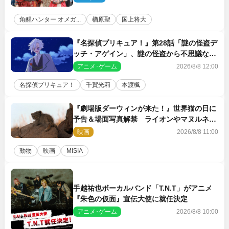
角醒ハンター オメガ...
楢原聖
国上将大
『名探偵プリキュア！』第28話「謎の怪盗デ
ッチ・アゲイン」、謎の怪盗から不思議な予
告状が届く
アニメ･ゲーム
2026/8/8 12:00
名探偵プリキュア！
千賀光莉
本渡楓
『劇場版ダーウィンが来た！』世界猫の日に
予告＆場面写真解禁 ライオンやマヌルネコ
の赤ちゃんが大集合
映画
2026/8/8 11:00
動物
映画
MISIA
手越祐也ボーカルバンド「T.N.T」がアニメ
『朱色の仮面』宣伝大使に就任決定
アニメ･ゲーム
2026/8/8 10:00