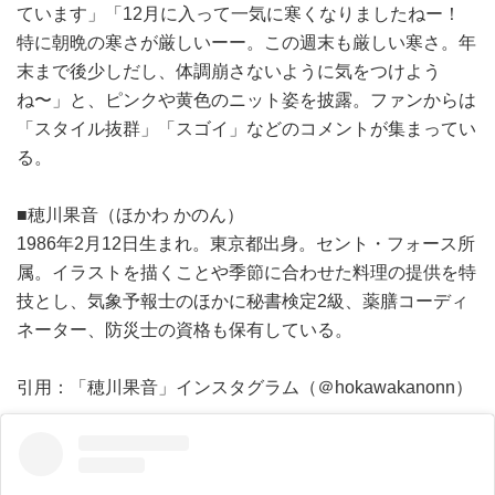
ています」「12月に入って一気に寒くなりましたねー！
特に朝晩の寒さが厳しいーー。この週末も厳しい寒さ。年
末まで後少しだし、体調崩さないように気をつけよう
ね〜」と、ピンクや黄色のニット姿を披露。ファンからは
「スタイル抜群」「スゴイ」などのコメントが集まってい
る。
■穂川果音（ほかわ かのん）
1986年2月12日生まれ。東京都出身。セント・フォース所
属。イラストを描くことや季節に合わせた料理の提供を特
技とし、気象予報士のほかに秘書検定2級、薬膳コーディ
ネーター、防災士の資格も保有している。
引用：「穂川果音」インスタグラム（＠hokawakanonn）