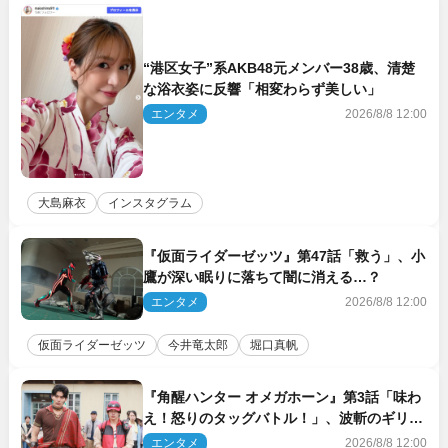
“港区女子”系AKB48元メンバー38歳、清楚
な浴衣姿に反響「相変わらず美しい」
エンタメ
2026/8/8 12:00
大島麻衣
インスタグラム
『仮面ライダーゼッツ』第47話「救う」、小
鷹が深い眠りに落ちて闇に消える…？
エンタメ
2026/8/8 12:00
仮面ライダーゼッツ
今井竜太郎
堀口真帆
『角醒ハンター オメガホーン』第3話「味わ
え！怒りのタッグバトル！」、波斬のギリコ
がハンターバトルを挑んできた！
エンタメ
2026/8/8 12:00