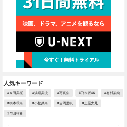
人気キーワード
#
今田美桜
#
浜辺美波
#
写真集
#
乃木坂46
#
有村架純
#
橋本環奈
#
小松菜奈
#
吉岡里帆
#
土屋太鳳
#
与田祐希