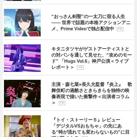
“おっさん剣聖”の一太刀に宿る人生
―― 世界で話題の本格アクションアニ
メ、Prime Videoで独占配信中
P R
キタニタツヤがゲストアーティストと
の対バンを通して見せた、“攻めのモー
ド” 「Hugs Vol.6」神戸公演＜ライブ
レポート＞
P R
主演・森七菜×長久允監督『炎上』 歌
舞伎町の過酷さときらきらを独特の映
像表現で描いた衝撃作＜出演者コラム
＞
P R
『トイ・ストーリー５』レビュー
「デジタルVSおもちゃ」の先にあ
る“時が流れても変わらないもの”に目