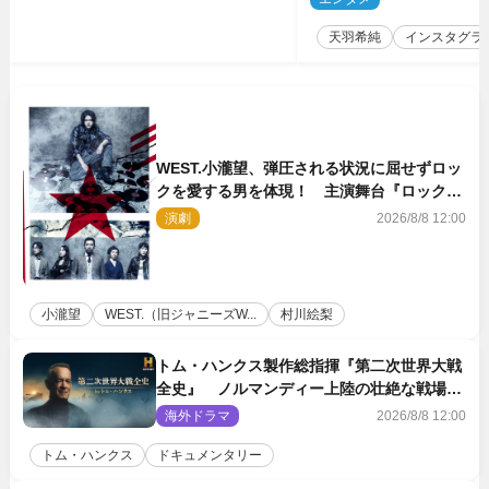
天羽希純
インスタグラ
WEST.小瀧望、弾圧される状況に屈せずロッ
クを愛する男を体現！ 主演舞台『ロックン
ロール』ビジュアル解禁
演劇
2026/8/8 12:00
小瀧望
WEST.（旧ジャニーズW...
村川絵梨
トム・ハンクス製作総指揮『第二次世界大戦
全史』 ノルマンディー上陸の壮絶な戦場を
収めた特別映像解禁
海外ドラマ
2026/8/8 12:00
トム・ハンクス
ドキュメンタリー