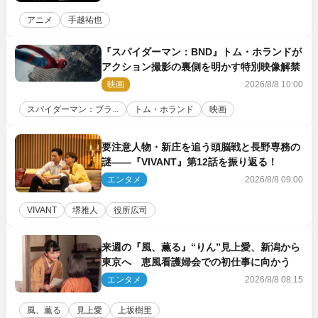
アニメ
手越祐也
『スパイダーマン：BND』トム・ホランドが
アクション撮影の裏側を明かす特別映像解禁
映画
2026/8/8 10:00
スパイダーマン：ブラ...
トム・ホランド
映画
要注意人物・新庄を追う頭脳戦と長野専務の
謎――『VIVANT』第12話を振り返る！
エンタメ
2026/8/8 09:00
VIVANT
堺雅人
役所広司
来週の『風、薫る』“りん”見上愛、新潟から
東京へ 恵風看護婦会での初仕事に向かう
エンタメ
2026/8/8 08:15
風、薫る
見上愛
上坂樹里