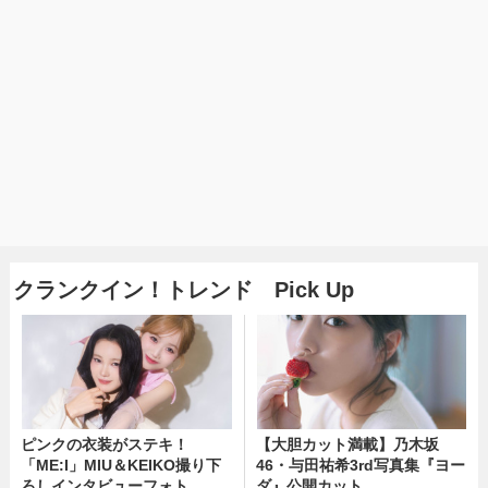
クランクイン！トレンド Pick Up
ピンクの衣装がステキ！
【大胆カット満載】乃木坂
「ME:I」MIU＆KEIKO撮り下
46・与田祐希3rd写真集『ヨー
ろしインタビューフォト
ダ』公開カット