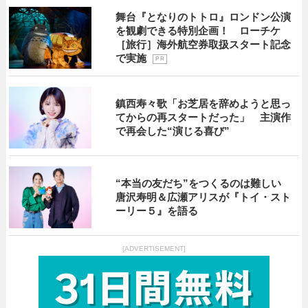
舞台『となりのトトロ』ロンドン公演
を観劇できる特別企画！ ローチケ
［旅行］海外航空券取扱スタート記念
で実施
P R
鎮西寿々歌「お芝居を辞めようと思っ
てからの再スタートだった」 主演作
で再会した“演じる喜び”
“本当の友だち”をつくるのは難しい
唐沢寿明＆広瀬アリスが『トイ・スト
ーリー５』を語る
[ADVERTISEMENT]