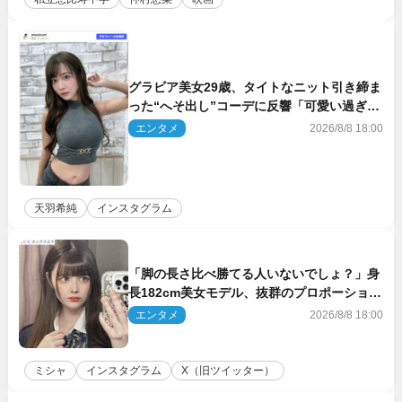
グラビア美女29歳、タイトなニット引き締ま
った“へそ出し”コーデに反響「可愛い過ぎ
る」
エンタメ
2026/8/8 18:00
天羽希純
インスタグラム
「脚の長さ比べ勝てる人いないでしょ？」身
長182cm美女モデル、抜群のプロポーション
にネット衝撃
エンタメ
2026/8/8 18:00
ミシャ
インスタグラム
X（旧ツイッター）