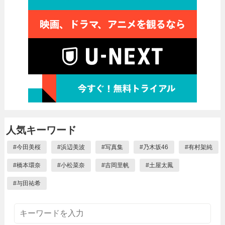
人気キーワード
#
今田美桜
#
浜辺美波
#
写真集
#
乃木坂46
#
有村架純
#
橋本環奈
#
小松菜奈
#
吉岡里帆
#
土屋太鳳
#
与田祐希