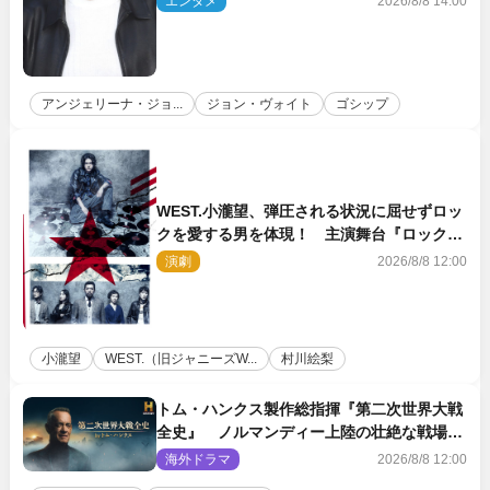
エンタメ
2026/8/8 14:00
アンジェリーナ・ジョ...
ジョン・ヴォイト
ゴシップ
WEST.小瀧望、弾圧される状況に屈せずロッ
クを愛する男を体現！ 主演舞台『ロックン
ロール』ビジュアル解禁
演劇
2026/8/8 12:00
小瀧望
WEST.（旧ジャニーズW...
村川絵梨
トム・ハンクス製作総指揮『第二次世界大戦
全史』 ノルマンディー上陸の壮絶な戦場を
収めた特別映像解禁
海外ドラマ
2026/8/8 12:00