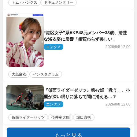
トム・ハンクス
ドキュメンタリー
“港区女子”系AKB48元メンバー38歳、清楚
な浴衣姿に反響「相変わらず美しい」
エンタメ
2026/8/8 12:00
大島麻衣
インスタグラム
『仮面ライダーゼッツ』第47話「救う」、小
鷹が深い眠りに落ちて闇に消える…？
エンタメ
2026/8/8 12:00
仮面ライダーゼッツ
今井竜太郎
堀口真帆
もっと見る