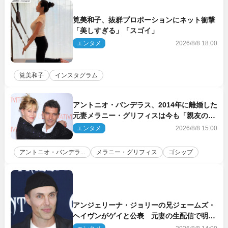
筧美和子、抜群プロポーションにネット衝撃
「美しすぎる」「スゴイ」
エンタメ
2026/8/8 18:00
筧美和子
インスタグラム
アントニオ・バンデラス、2014年に離婚した
元妻メラニー・グリフィスは今も「親友の一
人」
エンタメ
2026/8/8 15:00
アントニオ・バンデラ...
メラニー・グリフィス
ゴシップ
アンジェリーナ・ジョリーの兄ジェームズ・
ヘイヴンがゲイと公表 元妻の生配信で明ら
かに