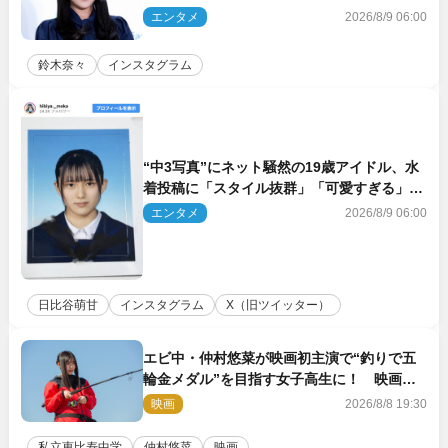
集を出して欲しい」
エンタメ
2026/8/9 06:00
鈴木奈々
インスタグラム
“中3写真”にネット騒然の19歳アイドル、水
着投稿に「スタイル抜群」「可愛すぎる」と
絶賛の声
エンタメ
2026/8/9 06:00
日比谷萌甘
インスタグラム
X（旧ツイッター）
エビ中・仲村悠菜が映画初主演で“釣りで五
輪金メダル”を目指す女子高生に！ 映画
『つりこまち』今秋公開
映画
2026/8/8 19:30
私立恵比寿中学
仲村悠菜
映画