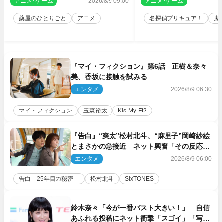
アニメ･ゲーム
2026/8/9 09:00
アニメ･ゲーム
2
薬屋のひとりごと
アニメ
名探偵プリキュア！
鬼
『マイ・フィクション』第6話 正樹＆奈々
美、香坂に接触を試みる
エンタメ
2026/8/9 06:30
マイ・フィクション
玉森裕太
Kis‐My‐Ft2
『告白』“爽太”松村北斗、“麻里子”岡崎紗絵
とまさかの急接近 ネット興奮「その反応
は」「いいの!?」（ネタバレあり）
エンタメ
2026/8/9 06:00
告白－25年目の秘密－
松村北斗
SixTONES
鈴木奈々「今が一番バスト大きい！」 自信
あふれる投稿にネット衝撃「スゴイ」「写真