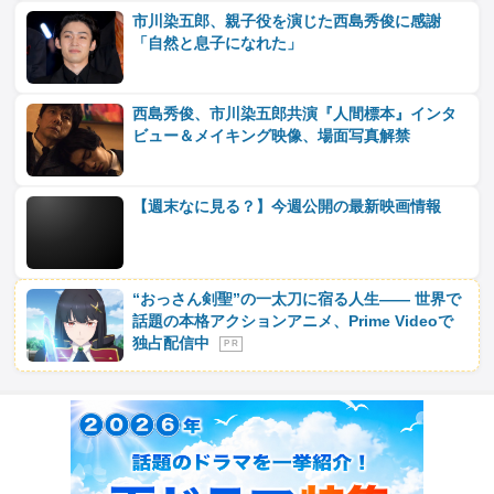
市川染五郎、親子役を演じた西島秀俊に感謝
「自然と息子になれた」
西島秀俊、市川染五郎共演『人間標本』インタ
ビュー＆メイキング映像、場面写真解禁
【週末なに見る？】今週公開の最新映画情報
“おっさん剣聖”の一太刀に宿る人生―― 世界で
話題の本格アクションアニメ、Prime Videoで
独占配信中
P R