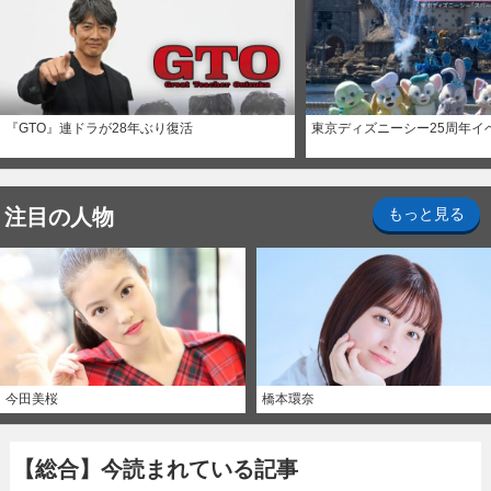
『GTO』連ドラが28年ぶり復活
東京ディズニーシー25周年イ
注目の人物
もっと見る
今田美桜
橋本環奈
【総合】今読まれている記事