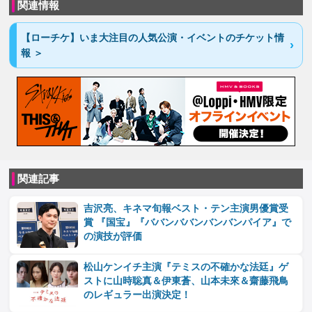
関連情報
【ローチケ】いま大注目の人気公演・イベントのチケット情
報 ＞
関連記事
吉沢亮、キネマ旬報ベスト・テン主演男優賞受
賞 『国宝』『ババンババンバンバンパイア』で
の演技が評価
松山ケンイチ主演『テミスの不確かな法廷』ゲ
ストに山時聡真＆伊東蒼、山本未來＆齋藤飛鳥
のレギュラー出演決定！