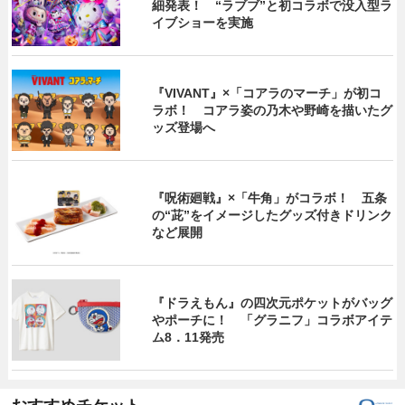
細発表！ “ラブブ”と初コラボで没入型ラ
イブショーを実施
『VIVANT』×「コアラのマーチ」が初コ
ラボ！ コアラ姿の乃木や野崎を描いたグ
ッズ登場へ
『呪術廻戦』×「牛角」がコラボ！ 五条
の“茈”をイメージしたグッズ付きドリンク
など展開
『ドラえもん』の四次元ポケットがバッグ
やポーチに！ 「グラニフ」コラボアイテ
ム8．11発売