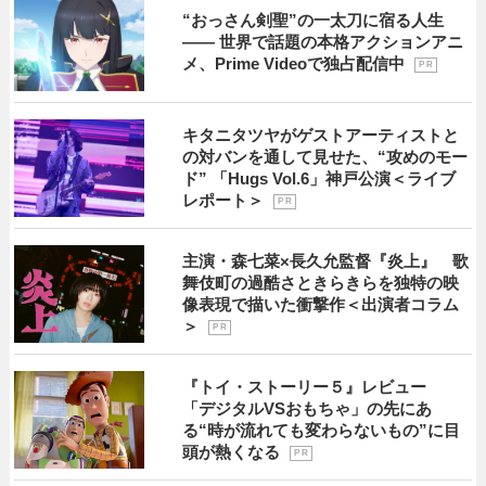
“おっさん剣聖”の一太刀に宿る人生
―― 世界で話題の本格アクションアニ
メ、Prime Videoで独占配信中
P R
キタニタツヤがゲストアーティストと
の対バンを通して見せた、“攻めのモー
ド” 「Hugs Vol.6」神戸公演＜ライブ
レポート＞
P R
主演・森七菜×長久允監督『炎上』 歌
舞伎町の過酷さときらきらを独特の映
像表現で描いた衝撃作＜出演者コラム
＞
P R
『トイ・ストーリー５』レビュー
「デジタルVSおもちゃ」の先にあ
る“時が流れても変わらないもの”に目
頭が熱くなる
P R