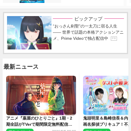
ピックアップ
“おっさん剣聖”の一太刀に宿る人生
―― 世界で話題の本格アクションアニ
メ、Prime Videoで独占配信中
P R
最新ニュース
アニメ『薬屋のひとりごと』1期・2
鬼頭明里＆島崎信長＆内
期全話がTVerで期間限定無料配信決
画名探偵プリキュア！不思
定
人の秘密』ゲスト声優に