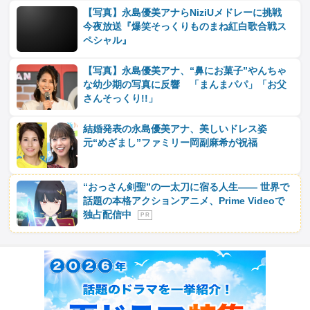
【写真】永島優美アナらNiziUメドレーに挑戦
今夜放送『爆笑そっくりものまね紅白歌合戦ス
ペシャル』
【写真】永島優美アナ、“鼻にお菓子”やんちゃ
な幼少期の写真に反響 「まんまパパ」「お父
さんそっくり!!」
結婚発表の永島優美アナ、美しいドレス姿
元“めざまし”ファミリー岡副麻希が祝福
“おっさん剣聖”の一太刀に宿る人生―― 世界で
話題の本格アクションアニメ、Prime Videoで
独占配信中
P R