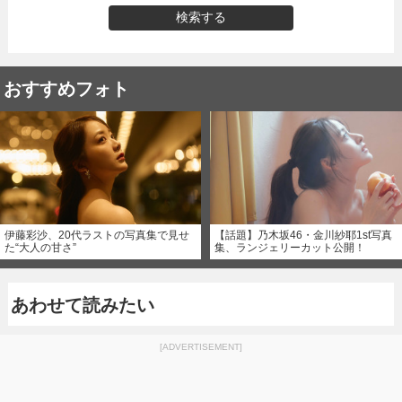
検索する
おすすめフォト
伊藤彩沙、20代ラストの写真集で見せ
【話題】乃木坂46・金川紗耶1st写真
た“大人の甘さ”
集、ランジェリーカット公開！
あわせて読みたい
[ADVERTISEMENT]