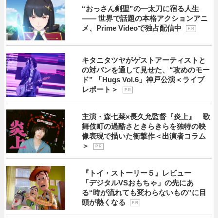
“おっさん剣聖”の一太刀に宿る人生
―― 世界で話題の本格アクションアニ
メ、Prime Videoで独占配信中
P R
キタニタツヤがゲストアーティストと
の対バンを通して見せた、“攻めのモー
ド” 「Hugs Vol.6」神戸公演＜ライブ
レポート＞
P R
主演・森七菜×長久允監督『炎上』 歌
舞伎町の過酷さときらきらを独特の映
像表現で描いた衝撃作＜出演者コラム
＞
P R
『トイ・ストーリー５』レビュー
「デジタルVSおもちゃ」の先にあ
る“時が流れても変わらないもの”に目
頭が熱くなる
P R