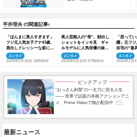
›
平井理央 の関連記事
「ほんまに美人すぎます」
美人芸能人の“母”、顔出し
「思ってい
フジ元人気女子アナ43歳、
ショットをイッキ見 ギャ
躍」元フジ
肩出しドレッシーな姿に反
ルモデルに人気俳優の妹も
自宅の“遊
響
【きょうは母の日】
い」の声
エンタメ
エンタメ
エンタメ
2026年5月30日 18時00分
2026年5月10日 07時00分
2026年1月2
ピックアップ
“おっさん剣聖”の一太刀に宿る人生
―― 世界で話題の本格アクションアニ
メ、Prime Videoで独占配信中
P R
最新ニュース