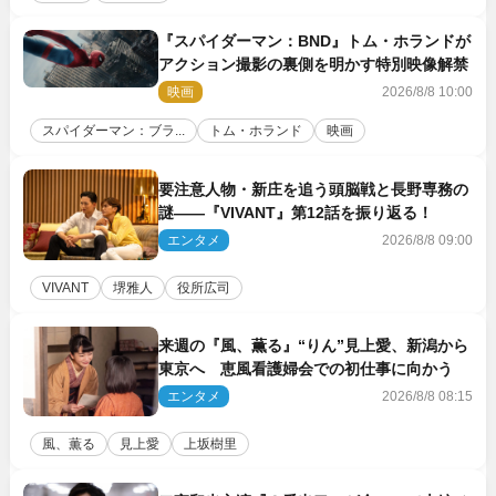
『スパイダーマン：BND』トム・ホランドが
アクション撮影の裏側を明かす特別映像解禁
映画
2026/8/8 10:00
スパイダーマン：ブラ...
トム・ホランド
映画
要注意人物・新庄を追う頭脳戦と長野専務の
謎――『VIVANT』第12話を振り返る！
エンタメ
2026/8/8 09:00
VIVANT
堺雅人
役所広司
来週の『風、薫る』“りん”見上愛、新潟から
東京へ 恵風看護婦会での初仕事に向かう
エンタメ
2026/8/8 08:15
風、薫る
見上愛
上坂樹里