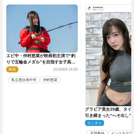
エビ中・仲村悠菜が映画初主演で“釣
りで五輪金メダル”を目指す女子高生
に！ 映画『つりこまち』今秋公開
映画
2026/8/8 19:30
私立恵比寿中学
仲村悠菜
グラビア美女29歳、タイ
引き締まった“へそ出し”
「可愛い過ぎる」
エンタメ
2
天羽希純
インスタグラ