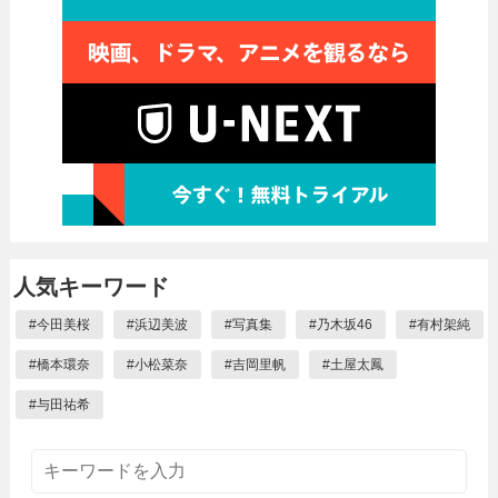
人気キーワード
#
今田美桜
#
浜辺美波
#
写真集
#
乃木坂46
#
有村架純
#
橋本環奈
#
小松菜奈
#
吉岡里帆
#
土屋太鳳
#
与田祐希