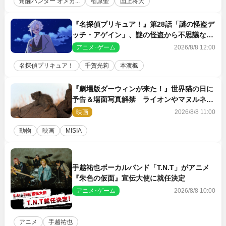
角醒ハンター オメガ...
楢原聖
国上将大
『名探偵プリキュア！』第28話「謎の怪盗デ
ッチ・アゲイン」、謎の怪盗から不思議な予
告状が届く
アニメ･ゲーム
2026/8/8 12:00
名探偵プリキュア！
千賀光莉
本渡楓
『劇場版ダーウィンが来た！』世界猫の日に
予告＆場面写真解禁 ライオンやマヌルネコ
の赤ちゃんが大集合
映画
2026/8/8 11:00
動物
映画
MISIA
手越祐也ボーカルバンド「T.N.T」がアニメ
『朱色の仮面』宣伝大使に就任決定
アニメ･ゲーム
2026/8/8 10:00
アニメ
手越祐也