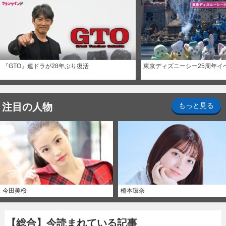
『GTO』連ドラが28年ぶり復活
東京ディズニーシー25周年イ
注目の人物
もっと見る
今田美桜
橋本環奈
【総合】今読まれている記事