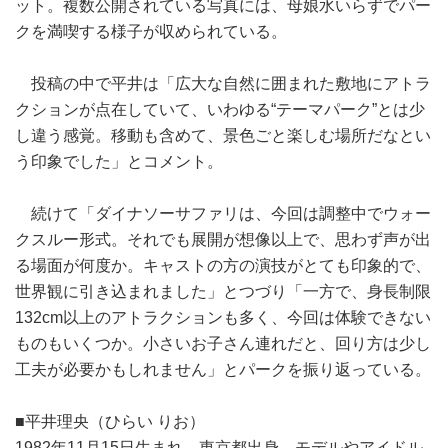
ット。複数公開されている写真には、母娘水いらずでパー
クを満喫する様子が収められている。
投稿の中で平井は「広大な自然に囲まれた敷地にアトラ
クションが点在していて、いわゆる“テーマパーク”とは少
し違う感覚。移動も含めて、景色ごと楽しむ場所だなとい
う印象でした」とコメント。
続けて「ダイナソーサファリは、今回は調整中でウォー
クスルー形式。それでも展開が想像以上で、思わず声が出
る場面が何度か。キャストの方の演技がとても印象的で、
世界観に引き込まれました」とつづり「一方で、身長制限
132cm以上のアトラクションも多く、今回は体験できない
ものもいくつか。小さいお子さん連れだと、回り方は少し
工夫が必要かもしれません」とパークを振り返っている。
■平井理央（ひらい りお）
1982年11月15日生まれ。東京都出身。モデルやアイドル