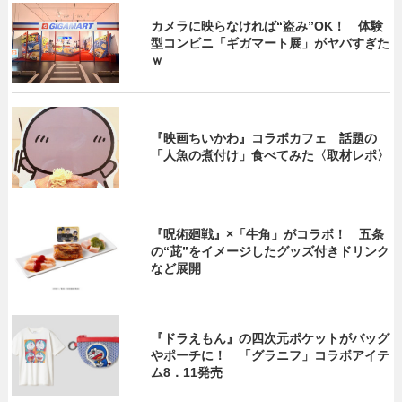
カメラに映らなければ“盗み”OK！ 体験
型コンビニ「ギガマート展」がヤバすぎた
ｗ
『映画ちいかわ』コラボカフェ 話題の
「人魚の煮付け」食べてみた〈取材レポ〉
『呪術廻戦』×「牛角」がコラボ！ 五条
の“茈”をイメージしたグッズ付きドリンク
など展開
『ドラえもん』の四次元ポケットがバッグ
やポーチに！ 「グラニフ」コラボアイテ
ム8．11発売