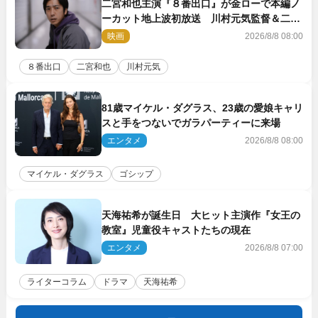
二宮和也主演『８番出口』が金ローで本編ノ
ーカット地上波初放送 川村元気監督＆二宮
コメント到着
映画
2026/8/8 08:00
８番出口
二宮和也
川村元気
81歳マイケル・ダグラス、23歳の愛娘キャリ
スと手をつないでガラパーティーに来場
エンタメ
2026/8/8 08:00
マイケル・ダグラス
ゴシップ
天海祐希が誕生日 大ヒット主演作『女王の
教室』児童役キャストたちの現在
エンタメ
2026/8/8 07:00
ライターコラム
ドラマ
天海祐希