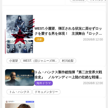
WEST.小瀧望、弾圧される状況に屈せずロッ
クを愛する男を体現！ 主演舞台『ロックン
ロール』ビジュアル解禁
演劇
2026/8/8 12:00
小瀧望
WEST.（旧ジャニーズW...
村川絵梨
トム・ハンクス製作総指揮『第二次世界大戦
全史』 ノルマンディー上陸の壮絶な戦場を
収めた特別映像解禁
海外ドラマ
2026/8/8 12:00
トム・ハンクス
ドキュメンタリー