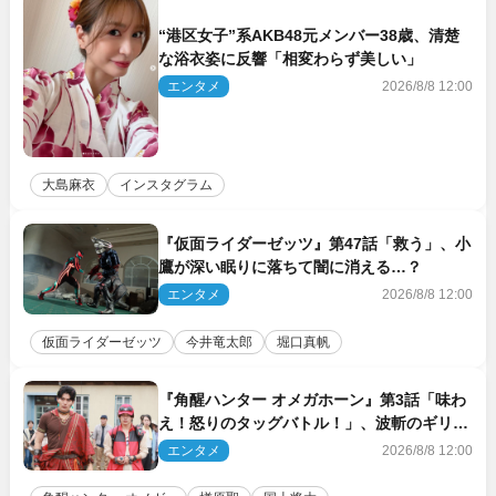
“港区女子”系AKB48元メンバー38歳、清楚
な浴衣姿に反響「相変わらず美しい」
エンタメ
2026/8/8 12:00
大島麻衣
インスタグラム
『仮面ライダーゼッツ』第47話「救う」、小
鷹が深い眠りに落ちて闇に消える…？
エンタメ
2026/8/8 12:00
仮面ライダーゼッツ
今井竜太郎
堀口真帆
『角醒ハンター オメガホーン』第3話「味わ
え！怒りのタッグバトル！」、波斬のギリコ
がハンターバトルを挑んできた！
エンタメ
2026/8/8 12:00