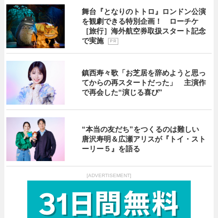
舞台『となりのトトロ』ロンドン公演
を観劇できる特別企画！ ローチケ
［旅行］海外航空券取扱スタート記念
で実施
P R
鎮西寿々歌「お芝居を辞めようと思っ
てからの再スタートだった」 主演作
で再会した“演じる喜び”
“本当の友だち”をつくるのは難しい
唐沢寿明＆広瀬アリスが『トイ・スト
ーリー５』を語る
[ADVERTISEMENT]