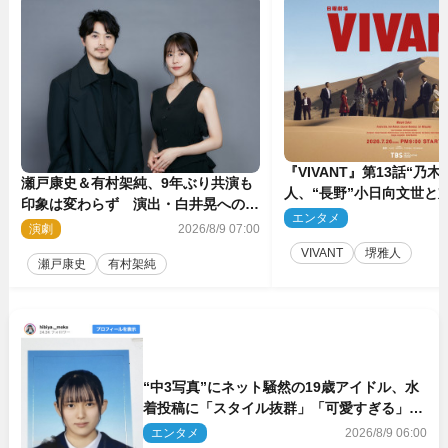
『VIVANT』第13話“乃木
瀬戸康史＆有村架純、9年ぶり共演も
人、“長野”小日向文世と
印象は変わらず 演出・白井晃への絶
予想外の展開へ
エンタメ
2
大なる信頼を胸に舞台『キュー』に挑
演劇
2026/8/9 07:00
む
VIVANT
堺雅人
瀬戸康史
有村架純
“中3写真”にネット騒然の19歳アイドル、水
着投稿に「スタイル抜群」「可愛すぎる」と
絶賛の声
エンタメ
2026/8/9 06:00