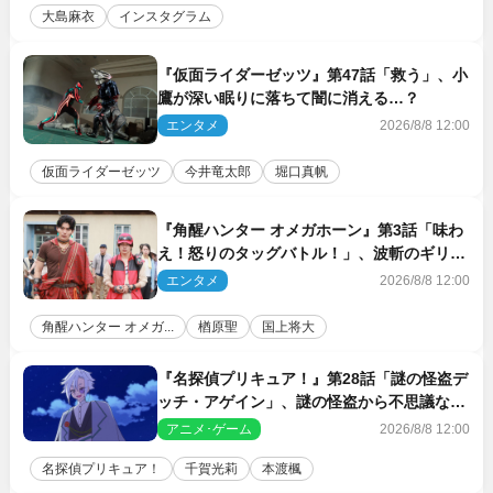
大島麻衣
インスタグラム
『仮面ライダーゼッツ』第47話「救う」、小
鷹が深い眠りに落ちて闇に消える…？
エンタメ
2026/8/8 12:00
仮面ライダーゼッツ
今井竜太郎
堀口真帆
『角醒ハンター オメガホーン』第3話「味わ
え！怒りのタッグバトル！」、波斬のギリコ
がハンターバトルを挑んできた！
エンタメ
2026/8/8 12:00
角醒ハンター オメガ...
楢原聖
国上将大
『名探偵プリキュア！』第28話「謎の怪盗デ
ッチ・アゲイン」、謎の怪盗から不思議な予
告状が届く
アニメ･ゲーム
2026/8/8 12:00
名探偵プリキュア！
千賀光莉
本渡楓