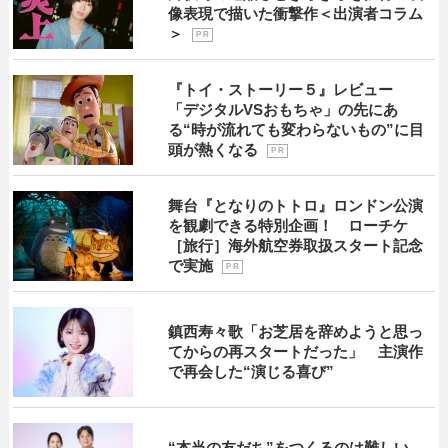
像表現で描いた衝撃作＜出演者コラム
＞
P R
『トイ・ストーリー５』レビュー
「デジタルVSおもちゃ」の先にあ
る“時が流れても変わらないもの”に目
頭が熱くなる
P R
舞台『となりのトトロ』ロンドン公演
を観劇できる特別企画！ ローチケ
［旅行］海外航空券取扱スタート記念
で実施
P R
鎮西寿々歌「お芝居を辞めようと思っ
てからの再スタートだった」 主演作
で再会した“演じる喜び”
“本当の友だち”をつくるのは難しい