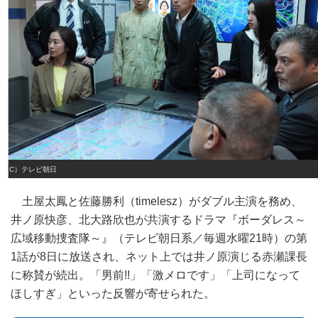
（C）テレビ朝日
土屋太鳳と佐藤勝利（timelesz）がダブル主演を務め、
井ノ原快彦、北大路欣也が共演するドラマ『ボーダレス～
広域移動捜査隊～』（テレビ朝日系／毎週水曜21時）の第
1話が8日に放送され、ネット上では井ノ原演じる赤瀬課長
に称賛が続出。「男前!!」「激メロです」「上司になって
ほしすぎ」といった反響が寄せられた。