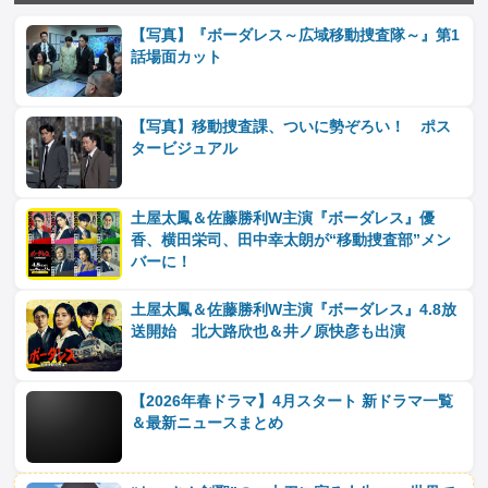
【写真】『ボーダレス～広域移動捜査隊～』第1
話場面カット
【写真】移動捜査課、ついに勢ぞろい！ ポス
タービジュアル
土屋太鳳＆佐藤勝利W主演『ボーダレス』優
香、横田栄司、田中幸太朗が“移動捜査部”メン
バーに！
土屋太鳳＆佐藤勝利W主演『ボーダレス』4.8放
送開始 北大路欣也＆井ノ原快彦も出演
【2026年春ドラマ】4月スタート 新ドラマ一覧
＆最新ニュースまとめ