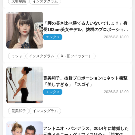
天羽希純
インスタグラム
「脚の長さ比べ勝てる人いないでしょ？」身
長182cm美女モデル、抜群のプロポーション
にネット衝撃
エンタメ
2026/8/8 18:00
ミシャ
インスタグラム
X（旧ツイッター）
筧美和子、抜群プロポーションにネット衝撃
「美しすぎる」「スゴイ」
エンタメ
2026/8/8 18:00
筧美和子
インスタグラム
アントニオ・バンデラス、2014年に離婚した
元妻メラニー・グリフィスは今も「親友の一