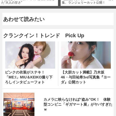
た“大人の甘さ”
集、ランジェリーカット公開！
あわせて読みたい
クランクイン！トレンド Pick Up
ピンクの衣装がステキ！
【大胆カット満載】乃木坂
「ME:I」MIU＆KEIKO撮り下
46・与田祐希3rd写真集『ヨー
ろしインタビューフォト
ダ』公開カット
カメラに映らなければ“盗み”OK！ 体験
型コンビニ「ギガマート展」がヤバすぎた
ｗ