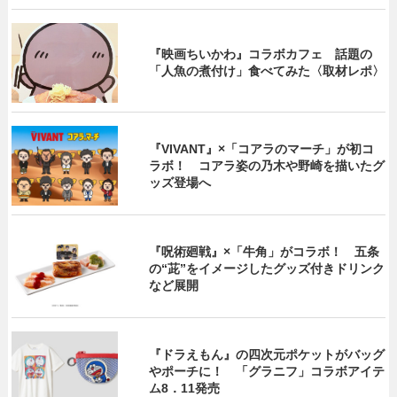
『映画ちいかわ』コラボカフェ 話題の
「人魚の煮付け」食べてみた〈取材レポ〉
『VIVANT』×「コアラのマーチ」が初コ
ラボ！ コアラ姿の乃木や野崎を描いたグ
ッズ登場へ
『呪術廻戦』×「牛角」がコラボ！ 五条
の“茈”をイメージしたグッズ付きドリンク
など展開
『ドラえもん』の四次元ポケットがバッグ
やポーチに！ 「グラニフ」コラボアイテ
ム8．11発売