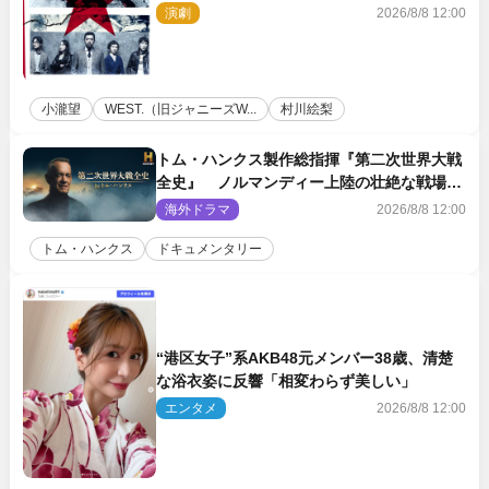
ロール』ビジュアル解禁
演劇
2026/8/8 12:00
小瀧望
WEST.（旧ジャニーズW...
村川絵梨
トム・ハンクス製作総指揮『第二次世界大戦
全史』 ノルマンディー上陸の壮絶な戦場を
収めた特別映像解禁
海外ドラマ
2026/8/8 12:00
トム・ハンクス
ドキュメンタリー
“港区女子”系AKB48元メンバー38歳、清楚
な浴衣姿に反響「相変わらず美しい」
エンタメ
2026/8/8 12:00