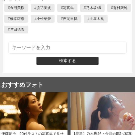
#
今田美桜
#
浜辺美波
#
写真集
#
乃木坂46
#
有村架純
#
橋本環奈
#
小松菜奈
#
吉岡里帆
#
土屋太鳳
#
与田祐希
検索する
おすすめフォト
伊藤彩沙、20代ラストの写真集で見せ
【話題】乃木坂46・金川紗耶1st写真