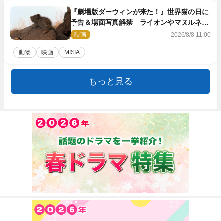
『劇場版ダーウィンが来た！』世界猫の日に
予告＆場面写真解禁 ライオンやマヌルネコ
の赤ちゃんが大集合
映画
2026/8/8 11:00
動物
映画
MISIA
もっと見る