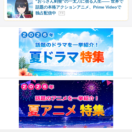
“おっさん剣聖”の一太刀に宿る人生―― 世界で
話題の本格アクションアニメ、Prime Videoで
独占配信中
P R