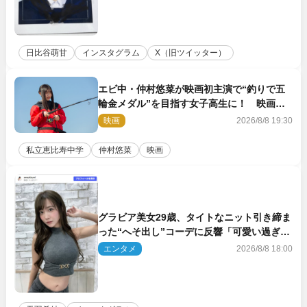
日比谷萌甘
インスタグラム
X（旧ツイッター）
エビ中・仲村悠菜が映画初主演で“釣りで五
輪金メダル”を目指す女子高生に！ 映画
『つりこまち』今秋公開
映画
2026/8/8 19:30
私立恵比寿中学
仲村悠菜
映画
グラビア美女29歳、タイトなニット引き締ま
った“へそ出し”コーデに反響「可愛い過ぎ
る」
エンタメ
2026/8/8 18:00