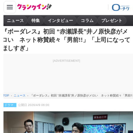
ニュース
特集
インタビュー
コラム
プレゼント
『ボーダレス』初回 “赤瀬課長”井ノ原快彦がメ
ロい ネット称賛続々「男前!!」「上司になって
ほしすぎ」
[ADVERTISEMENT]
TOP
ニュース
『ボーダレス』初回 “赤瀬課長”井ノ原快彦がメロい ネット称賛続々「男前!
ドラマ
公開日 2026/4/9 06:00