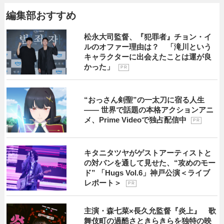
編集部おすすめ
松永大司監督、『犯罪者』チョン・イ
ルのオファー理由は？ 「滝川という
キャラクターに出会えたことは運が良
かった」
P R
“おっさん剣聖”の一太刀に宿る人生
―― 世界で話題の本格アクションアニ
メ、Prime Videoで独占配信中
P R
キタニタツヤがゲストアーティストと
の対バンを通して見せた、“攻めのモー
ド” 「Hugs Vol.6」神戸公演＜ライブ
レポート＞
P R
主演・森七菜×長久允監督『炎上』 歌
舞伎町の過酷さときらきらを独特の映