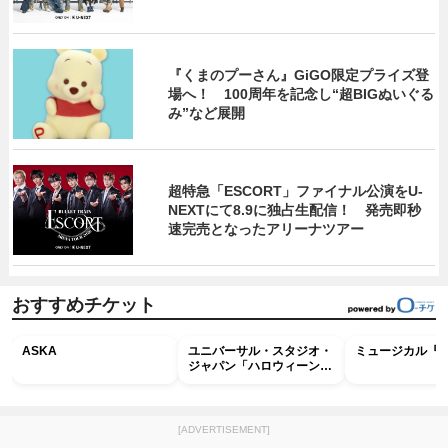
『くまのプーさん』GiGO限定プライズ登
場へ！ 100周年を記念し“超BIGぬいぐる
み”など展開
超特急「ESCORT」ファイナル公演をU-
NEXTにて8.9に独占生配信！ 発売即秒
速完売となったアリーナツアー
おすすめチケット
ASKA
ユニバーサル・スタジオ・
ミュージカル『R
ジャパン「ハロウィーン・
ホラー・ナイト ～オール
ナイト～パス」
[ADVERTISEMENT]