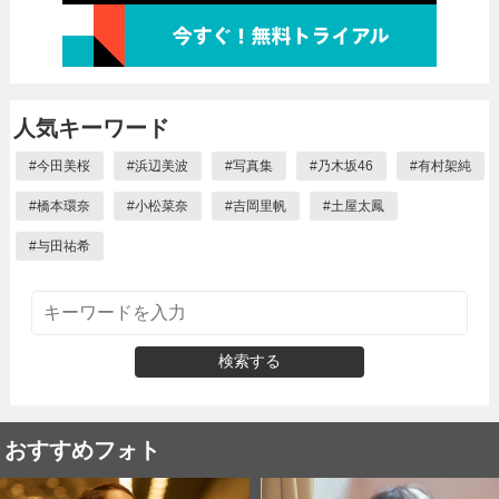
人気キーワード
#
今田美桜
#
浜辺美波
#
写真集
#
乃木坂46
#
有村架純
#
橋本環奈
#
小松菜奈
#
吉岡里帆
#
土屋太鳳
#
与田祐希
検索する
おすすめフォト