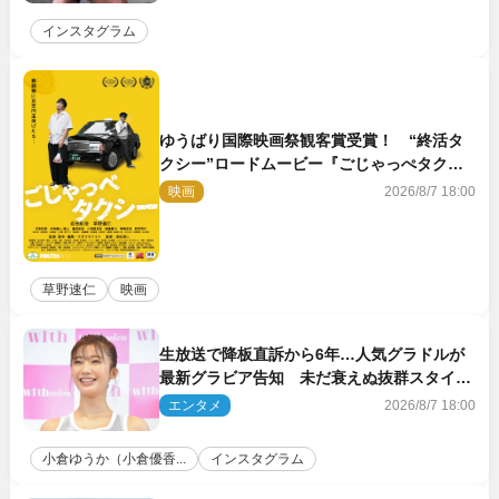
インスタグラム
ゆうばり国際映画祭観客賞受賞！ “終活タ
クシー”ロードムービー『ごじゃっぺタクシ
ー』10月公開＆予告解禁
映画
2026/8/7 18:00
草野速仁
映画
生放送で降板直訴から6年…人気グラドルが
最新グラビア告知 未だ衰えぬ抜群スタイル
に反響
エンタメ
2026/8/7 18:00
小倉ゆうか（小倉優香...
インスタグラム