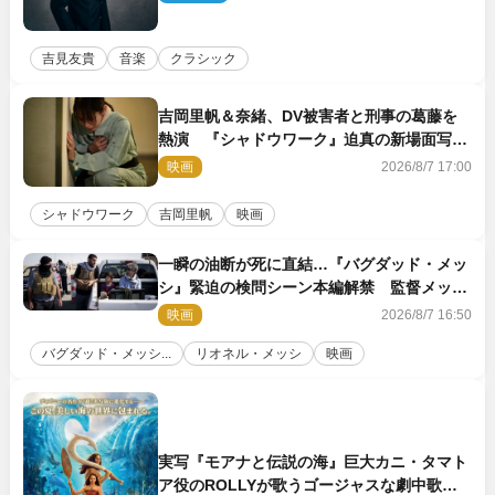
吉見友貴
音楽
クラシック
吉岡里帆＆奈緒、DV被害者と刑事の葛藤を
熱演 『シャドウワーク』迫真の新場面写真
公開
映画
2026/8/7 17:00
シャドウワーク
吉岡里帆
映画
一瞬の油断が死に直結…『バグダッド・メッ
シ』緊迫の検問シーン本編解禁 監督メッセ
ージも到着
映画
2026/8/7 16:50
バグダッド・メッシ...
リオネル・メッシ
映画
実写『モアナと伝説の海』巨大カニ・タマト
ア役のROLLYが歌うゴージャスな劇中歌