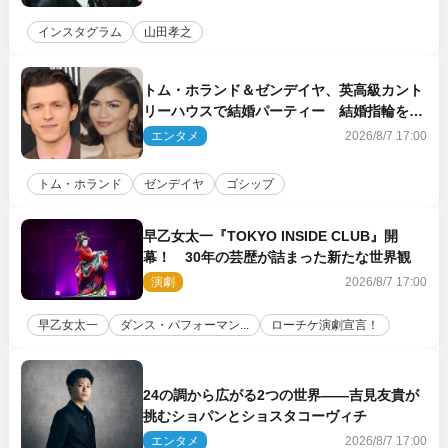
インスタグラム
山田孝之
トム・ホランド＆ゼンデイヤ、英高級カント
リーハウスで結婚パーティー 結婚指輪を身
に着けたトムも初キャッチ
エンタメ
2026/8/7 17:00
トム・ホランド
ゼンデイヤ
ゴシップ
早乙女太一『TOKYO INSIDE CLUB』開
幕！ 30年の芸歴が詰まった新たな世界観
演劇
2026/8/7 17:00
早乙女太一
ダンス・パフォーマン...
ローチケ演劇宣言！
24の調から広がる2つの世界――吉見友貴が
挑むショパンとショスタコーヴィチ
エンタメ
2026/8/7 17:00