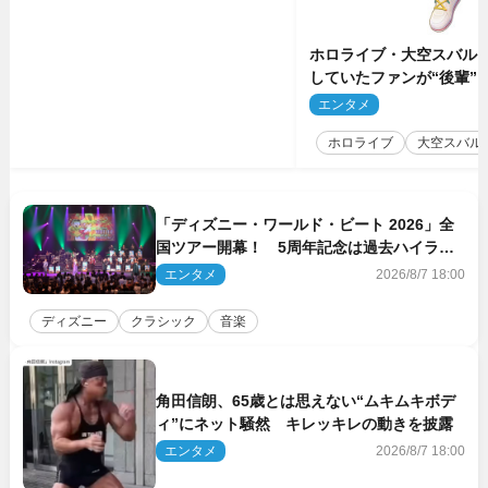
ホロライブ・大空スバル
していたファンが“後輩”
もしかしてあのときの？
エンタメ
2
ホロライブ
大空スバル
「ディズニー・ワールド・ビート 2026」全
国ツアー開幕！ 5周年記念は過去ハイライ
ト＆クルーズ旅を大満喫！【潜入レポート】
エンタメ
2026/8/7 18:00
ディズニー
クラシック
音楽
角田信朗、65歳とは思えない“ムキムキボデ
ィ”にネット騒然 キレッキレの動きを披露
エンタメ
2026/8/7 18:00