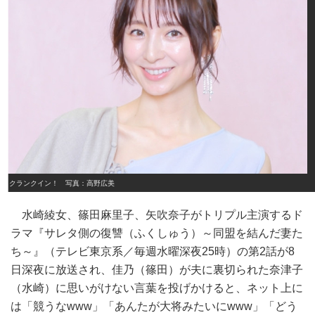
クランクイン！ 写真：高野広美
水崎綾女、篠田麻里子、矢吹奈子がトリプル主演するド
ラマ『サレタ側の復讐（ふくしゅう）～同盟を結んだ妻た
ち～』（テレビ東京系／毎週水曜深夜25時）の第2話が8
日深夜に放送され、佳乃（篠田）が夫に裏切られた奈津子
（水崎）に思いがけない言葉を投げかけると、ネット上に
は「競うなwww」「あんたが大将みたいにwww」「どう