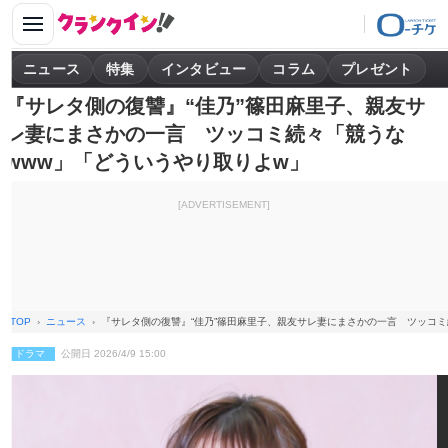
ニュース
特集
インタビュー
コラム
プレゼント
『サレタ側の復讐』“佳乃”篠田麻里子、親友サ
レ妻にまさかの一言 ツッコミ続々「競うな
www」「どういうやり取りよw」
[ADVERTISEMENT]
TOP
ニュース
『サレタ側の復讐』“佳乃”篠田麻里子、親友サレ妻にまさかの一言 ツッコミ
ドラマ
公開日 2026/4/9 15:00