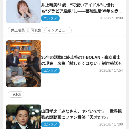
井上晴美51歳、“可愛いアイドル”に憧れ
も“グラビア路線”に――芸能生活35年を赤
裸々に語る 27年ぶりに写真集発売
エンタメ
2026/8/7 18:00
井上晴美
写真集
インタビュー
35年の活動に終止符のT-BOLAN・森友嵐士
の現在 名曲「離したくはない」制作秘話も
エンタメ
2026/8/7 17:54
TikTok
山田孝之「みなさん、ヤバいです」 世界観
強め謎動画にファン爆笑「天才だわ」
エンタメ
2026/8/7 17:00