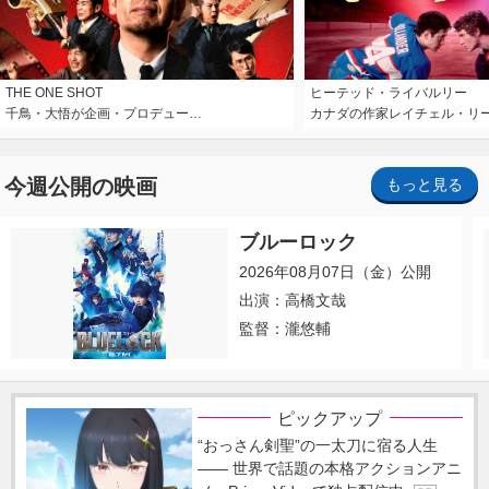
THE ONE SHOT
ヒーテッド・ライバルリー
千鳥・大悟が企画・プロデュー…
カナダの作家レイチェル・リ
今週公開の映画
もっと見る
ブルーロック
2026年08月07日（金）公開
出演：高橋文哉
監督：瀧悠輔
ピックアップ
“おっさん剣聖”の一太刀に宿る人生
―― 世界で話題の本格アクションアニ