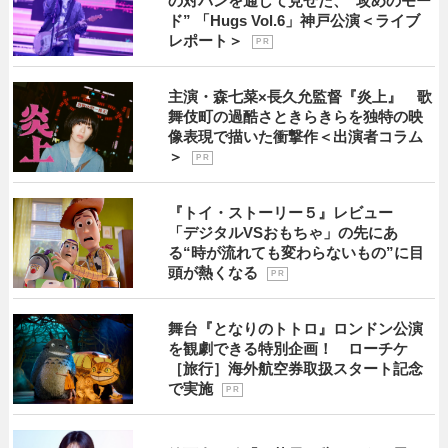
の対バンを通して見せた、“攻めのモー
ド” 「Hugs Vol.6」神戸公演＜ライブ
レポート＞
P R
主演・森七菜×長久允監督『炎上』 歌
舞伎町の過酷さときらきらを独特の映
像表現で描いた衝撃作＜出演者コラム
＞
P R
『トイ・ストーリー５』レビュー
「デジタルVSおもちゃ」の先にあ
る“時が流れても変わらないもの”に目
頭が熱くなる
P R
舞台『となりのトトロ』ロンドン公演
を観劇できる特別企画！ ローチケ
［旅行］海外航空券取扱スタート記念
で実施
P R