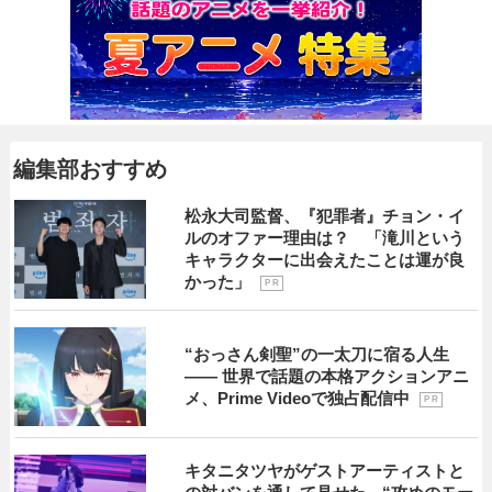
編集部おすすめ
松永大司監督、『犯罪者』チョン・イ
ルのオファー理由は？ 「滝川という
キャラクターに出会えたことは運が良
かった」
P R
“おっさん剣聖”の一太刀に宿る人生
―― 世界で話題の本格アクションアニ
メ、Prime Videoで独占配信中
P R
キタニタツヤがゲストアーティストと