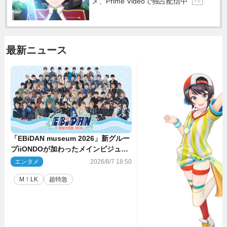
メ、Prime Videoで独占配信中
P R
最新ニュース
「EBiDAN museum 2026」新グルー
プiiONDOが加わったメインビジュア
ル公開！ 開催記念グッズラインナッ
エンタメ
2026/8/7 18:50
プも
M！LK
超特急