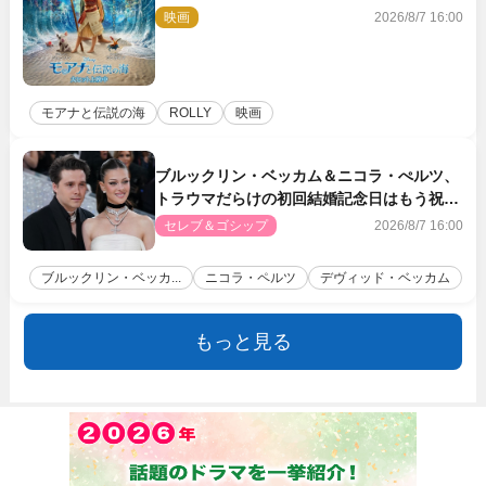
「シャイニー」本編映像解禁
映画
2026/8/7 16:00
モアナと伝説の海
ROLLY
映画
ブルックリン・ベッカム＆ニコラ・ぺルツ、
トラウマだらけの初回結婚記念日はもう祝わ
ない
セレブ＆ゴシップ
2026/8/7 16:00
ブルックリン・ベッカ...
ニコラ・ペルツ
デヴィッド・ベッカム
もっと見る