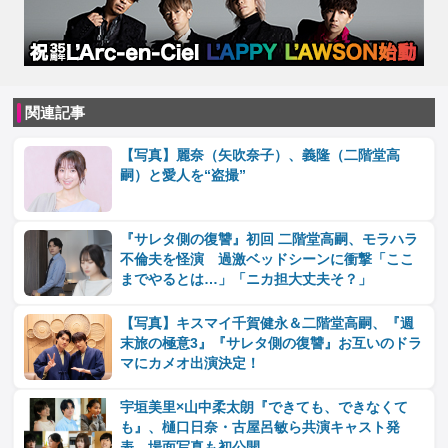
関連記事
【写真】麗奈（矢吹奈子）、義隆（二階堂高
嗣）と愛人を“盗撮”
『サレタ側の復讐』初回 二階堂高嗣、モラハラ
不倫夫を怪演 過激ベッドシーンに衝撃「ここ
までやるとは…」「ニカ担大丈夫そ？」
【写真】キスマイ千賀健永＆二階堂高嗣、『週
末旅の極意3』『サレタ側の復讐』お互いのドラ
マにカメオ出演決定！
宇垣美里×山中柔太朗『できても、できなくて
も』、樋口日奈・古屋呂敏ら共演キャスト発
表 場面写真も初公開