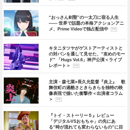
“おっさん剣聖”の一太刀に宿る人生
―― 世界で話題の本格アクションアニ
メ、Prime Videoで独占配信中
P R
キタニタツヤがゲストアーティストと
の対バンを通して見せた、“攻めのモー
ド” 「Hugs Vol.6」神戸公演＜ライブ
レポート＞
P R
主演・森七菜×長久允監督『炎上』 歌
舞伎町の過酷さときらきらを独特の映
像表現で描いた衝撃作＜出演者コラム
＞
P R
『トイ・ストーリー５』レビュー
「デジタルVSおもちゃ」の先にあ
る“時が流れても変わらないもの”に目