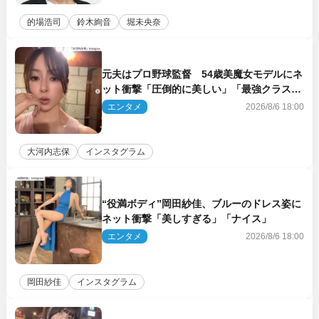
的場浩司
鈴木絢音
堀未央奈
元夫はプロ野球監督 54歳美魔女モデルにネ
ット衝撃「圧倒的に美しい」「最強クラス」
「うっとり」
エンタメ
2026/8/6 18:00
大河内志保
インスタグラム
“役満ボディ”岡田紗佳、ブルーのドレス姿に
ネット衝撃「美しすぎる」「ナイス」
エンタメ
2026/8/6 18:00
岡田紗佳
インスタグラム