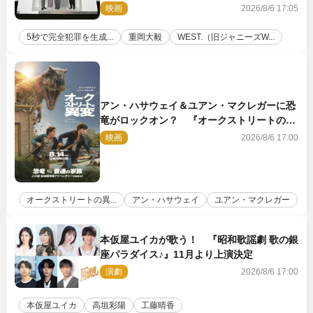
壇！ それぞれのAI活用術も発表
映画
2026/8/6 17:05
5秒で完全犯罪を生成...
重岡大毅
WEST.（旧ジャニーズW...
アン・ハサウェイ＆ユアン・マクレガーに恐
竜がロックオン？ 『オークストリートの異
変』新ビジュアル＆本編映像初解禁
映画
2026/8/6 17:00
オークストリートの異...
アン・ハサウェイ
ユアン・マクレガー
本仮屋ユイカが歌う！ 『昭和歌謡劇 歌の銀
座パラダイス♪』11月より上演決定
演劇
2026/8/6 17:00
本仮屋ユイカ
高垣彩陽
工藤晴香