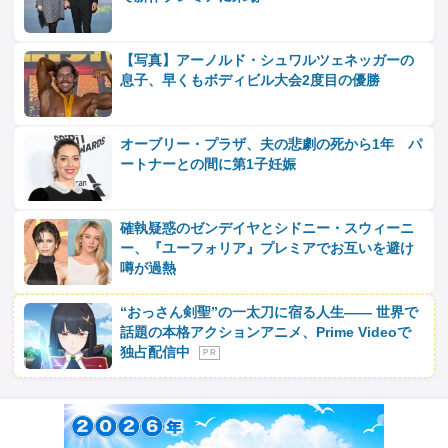
【写真】アーノルド・シュワルツェネッガーの
息子、早くもボディビル大会2度目の優勝
オーブリー・プラザ、夫の悲劇の死から1年 パ
ートナーとの間に第1子妊娠
確執疑惑のゼンデイヤとシドニー・スウィーニ
ー、『ユーフォリア』プレミアでお互いを避け
噂が過熱
“おっさん剣聖”の一太刀に宿る人生―― 世界で
話題の本格アクションアニメ、Prime Videoで
独占配信中
P R