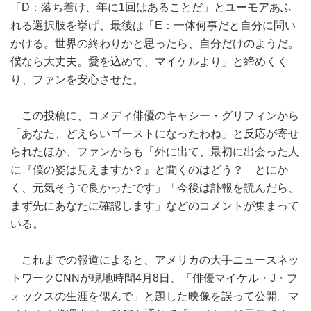
「D：落ち着け、年に1回はあることだ」とユーモアあふ
れる選択肢を挙げ、最後は「E：一体何事だと自分に問い
かける。世界の終わりかと思ったら、自分だけのようだ。
僕なら大丈夫。愛を込めて、マイケルより」と締めくく
り、ファンを安心させた。
この投稿に、コメディ俳優のキャシー・グリフィンから
「あなた、どえらいゴーストになったわね」と反応が寄せ
られたほか、ファンからも「外に出て、最初に出会った人
に『僕の姿は見えますか？』と聞くのはどう？ とにか
く、元気そうで良かったです」「今後は訃報を読んだら、
まず先にあなたに確認します」などのコメントが集まって
いる。
これまでの報道によると、アメリカの大手ニュースネッ
トワークCNNが現地時間4月8日、「俳優マイケル・J・フ
ォックスの生涯を偲んで」と題した映像を誤って公開。マ