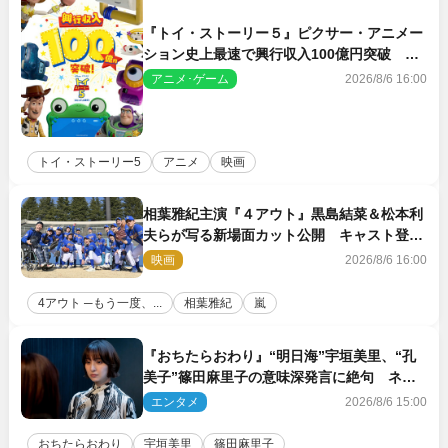
『トイ・ストーリー５』ピクサー・アニメー
ション史上最速で興行収入100億円突破 シ
リーズNo.1興収が目前
アニメ･ゲーム
2026/8/6 16:00
トイ・ストーリー5
アニメ
映画
相葉雅紀主演『４アウト』黒島結菜＆松本利
夫らが写る新場面カット公開 キャスト登壇
イベントも決定
映画
2026/8/6 16:00
4アウト ─もう一度、...
相葉雅紀
嵐
『おちたらおわり』“明日海”宇垣美里、“孔
美子”篠田麻里子の意味深発言に絶句 ネッ
ト驚き「まさか」「意外な展開」
エンタメ
2026/8/6 15:00
おちたらおわり
宇垣美里
篠田麻里子