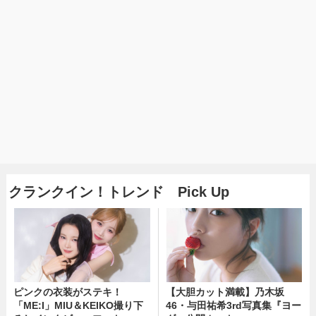
クランクイン！トレンド Pick Up
ピンクの衣装がステキ！
【大胆カット満載】乃木坂
「ME:I」MIU＆KEIKO撮り下
46・与田祐希3rd写真集『ヨー