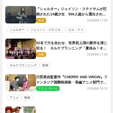
『シェルター』ジェイソン・ステイサムが圧
倒された14歳少女 500人超から選出された
新鋭ボディ・レイ・ブレスナックとは
映画
2026/8/6 17:00
シェルター
ジェイソン・ステイサ...
ビル・ナイ
32名で力を合わせ、世界初上演の新作を演じ
切る！ ネルケプランニング「夏休み！オ
ン・ワークショップ2026」レポート【最終
演劇
2026/8/6 17:00
日】
ネルケプランニング
取材
川尻将由監督作『CHERRY AND VIRGIN』フ
ァンタジア国際映画祭・長編アニメ部門で観
客賞・金賞受賞！
アニメ･ゲーム
2026/8/6 16:15
アニメ
映画