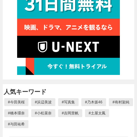
人気キーワード
#
今田美桜
#
浜辺美波
#
写真集
#
乃木坂46
#
有村架純
#
橋本環奈
#
小松菜奈
#
吉岡里帆
#
土屋太鳳
#
与田祐希