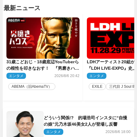
最新ニュース
31歳こどおじ・18歳底辺YouTuberら
LDHアーティスト20組
の根性を叩きなおす！ 『男磨きハウ
『LDH LIVE‐EXPO』
ス』第2弾コーチ陣発表
技場で開催決定
エンタメ
2026/8/6 20:42
エンタメ
2
ABEMA（旧AbemaTV）
EXILE
三代目 J Soul Brot
どういう関係!? 的場浩司インスタに“自慢
の娘”元乃木坂46美女2人が登場し反響
エンタメ
2026/8/6 18:00