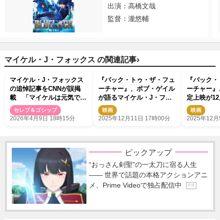
出演：高橋文哉
監督：瀧悠輔
›
マイケル・J・フォックス の関連記事
マイケル・J・フォックス
『バック・トゥ・ザ・フュ
『バック・
の追悼記事をCNNが誤掲
ーチャー』、ボブ・ゲイル
ーチャー』
載 「マイケルは元気で
が語るマイケル・J・フォ
定上映が12
す」代理人が生存報告
ックスとの運命の出会い
ーティ役マ
セレブ＆ゴシップ
映画
映画
＜奇跡の一夜＞を振り返る
ォックスら
2026年4月9日 18時15分
2025年12月11日 17時00分
2025年12月
特別映像が到着
映像も到着
ピックアップ
“おっさん剣聖”の一太刀に宿る人生
―― 世界で話題の本格アクションアニ
メ、Prime Videoで独占配信中
P R