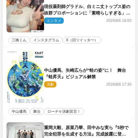
現役薬剤師グラドル、白ミニ丈トップス姿の
抜群プロポーションに「素晴らしすぎる」
「すっっっご！」とネット絶賛
エンタメ
2026/8/6 18:00
三橋くん
インスタグラム
X（旧ツイッター）
中山優馬、矢崎広らが“蛙の姿”に！ 舞台
『蛙昇天』ビジュアル解禁
演劇
2026/8/6 17:30
中山優馬
舞台
ローチケ演劇宣言！
重岡大毅、原菜乃華、田中みな実ら『5秒で
完全犯罪を生成する方法』完成披露に登