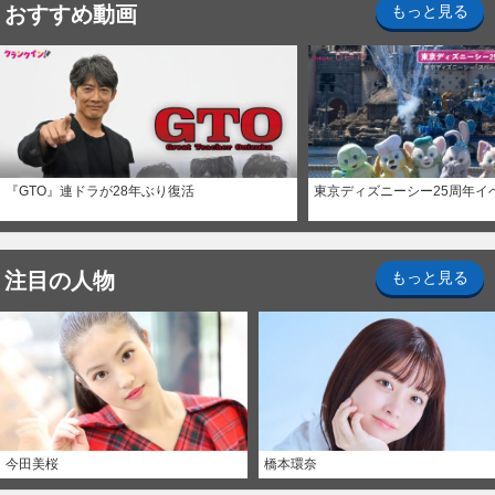
おすすめ動画
もっと見る
『GTO』連ドラが28年ぶり復活
東京ディズニーシー25周年イ
注目の人物
もっと見る
今田美桜
橋本環奈