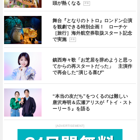
頭が熱くなる
P R
舞台『となりのトトロ』ロンドン公演
を観劇できる特別企画！ ローチケ
［旅行］海外航空券取扱スタート記念
で実施
P R
鎮西寿々歌「お芝居を辞めようと思っ
てからの再スタートだった」 主演作
で再会した“演じる喜び”
“本当の友だち”をつくるのは難しい
唐沢寿明＆広瀬アリスが『トイ・スト
ーリー５』を語る
[ADVERTISEMENT]