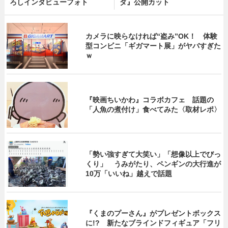
ろしインタビューフォト
ダ』公開カット
カメラに映らなければ“盗み”OK！ 体験
型コンビニ「ギガマート展」がヤバすぎた
ｗ
『映画ちいかわ』コラボカフェ 話題の
「人魚の煮付け」食べてみた〈取材レポ〉
「勢い強すぎて大笑い」「想像以上でびっ
くり」 うみがたり、ペンギンの大行進が
10万「いいね」越えで話題
『くまのプーさん』がプレゼントボックス
に!? 新たなブラインドフィギュア「フリ